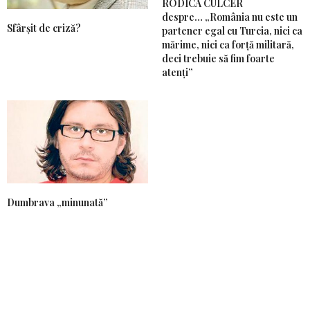
RODICA CULCER
despre… „România nu este un
Sfârșit de criză?
partener egal cu Turcia, nici ca
mărime, nici ca forță militară,
deci trebuie să fim foarte
atenți”
Dumbrava „minunată”