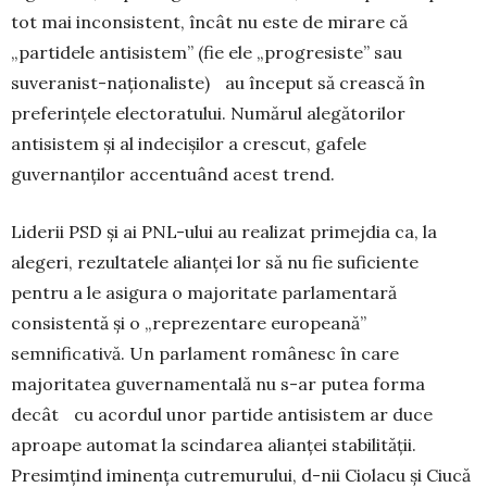
tot mai inconsistent, încât nu este de mirare că
„partidele antisistem” (fie ele „progresiste” sau
suveranist-naționaliste) au început să crească în
preferințele electoratului. Numărul alegătorilor
antisistem și al indecișilor a crescut, gafele
guvernanților accentuând acest trend.
Liderii PSD și ai PNL-ului au realizat primejdia ca, la
alegeri, rezultatele alianței lor să nu fie suficiente
pentru a le asigura o majoritate parlamentară
consistentă și o „reprezentare europeană”
semnificativă. Un parlament românesc în care
majoritatea guvernamentală nu s-ar putea forma
decât cu acordul unor partide antisistem ar duce
aproape automat la scindarea alianței stabilității.
Presimțind iminența cutremurului, d-nii Ciolacu și Ciucă