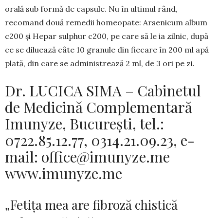
orală sub formă de capsule. Nu în ultimul rând,
recomand două remedii ho­meopate: Arsenicum album
c200 și Hepar sulphur c200, pe care să le ia zilnic, după
ce se dilu­ea­ză câte 10 granule din fiecare în 200 ml apă
pla­tă, din care se administrează 2 ml, de 3 ori pe zi.
Dr. LUCICA SIMA – Cabinetul
de Medicină Complementară
Imunyze, Bucureşti, tel.:
0722.85.12.77, 0314.21.09.23, e-
mail: office@imunyze.me
www.imunyze.me
„Fetița mea are fibroză chistică