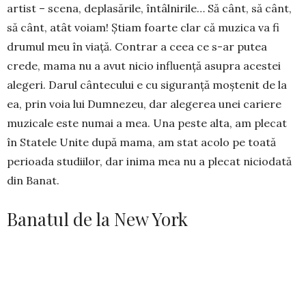
artist – scena, deplasările, întâlnirile… Să cânt, să cânt,
să cânt, atât voiam! Ştiam foarte clar că muzica va fi
drumul meu în viață. Contrar a ceea ce s-ar putea
crede, mama nu a avut nicio influență asupra acestei
alegeri. Darul cântecului e cu siguranță moştenit de la
ea, prin voia lui Dumnezeu, dar alegerea unei cariere
muzicale este numai a mea. Una peste alta, am plecat
în Statele Unite după mama, am stat acolo pe toată
perioada studiilor, dar inima mea nu a plecat niciodată
din Banat.
Banatul de la New York
– Ați cântat şi în America?