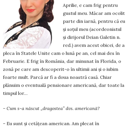
Aprilie, e cam frig pentru
gustul meu. Măcar am ocolit
parte din iarnă, pentru că eu
şi soțul meu (acordeonistul
şi dirijorul Deian Galetin n.
red.) avem acest obicei, de a
pleca în Statele Unite cam o lună pe an, cel mai des în
Februarie. E frig în România, dar minunat în Florida, o
zonă pe care am descoperit-o în ultimii ani şi o iubim
foarte mult. Parcă ar fi a doua noastră casă. Chiar
plănuim o eventuală pensionare americană, dar toate la
timpul lor…
– Cum s-a născut „dragostea” dvs. americană?
– Eu sunt şi cetățean american. Am plecat în