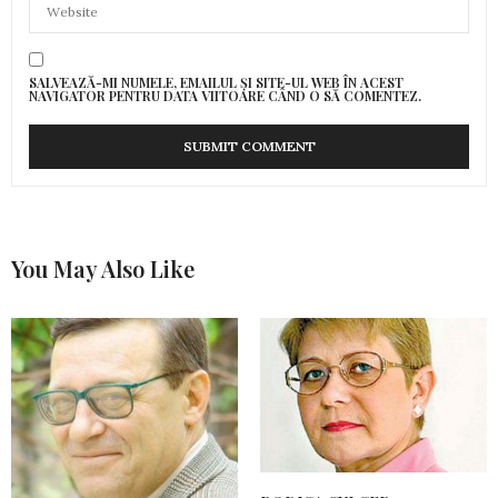
SALVEAZĂ-MI NUMELE, EMAILUL ȘI SITE-UL WEB ÎN ACEST
NAVIGATOR PENTRU DATA VIITOARE CÂND O SĂ COMENTEZ.
You May Also Like