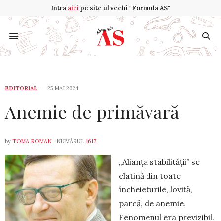
Intra
aici
pe site ul vechi "Formula AS"
EDITORIAL
25 MAI 2024
Anemie de primăvară
by
TOMA ROMAN
, NUMĂRUL
1617
„Alianţa stabilității” se
clatină din toate
încheieturile, lovită,
parcă, de anemie.
Fenomenul era previzibil.