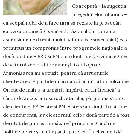
Concepută – la sugestia
președintelui Iohannis –
cu scopul nobil de a face țara să reziste la provocări
(criza economică și sanitară, războiul din Ucraina,
ascensiunea extremismului naționalist-suveranist) ea a
presupus un compromis între programele naționale a
două partide – PSD și PNL, cu doctrine și viziuni legate
de viitorul societății românești total opuse.
Armonizarea nu a reușit, pentru că structurile
clientelare ale partidelor în cauză au intrat în coliziune.
Oricât de mult s-a urmărit împărțirea „frățească” a
căilor de acces la resursele statului, părți consistente
ale clientelei PSD-iste și PNL-iste s-au simțit frustrate
de concurență, iar electoratul celor două partide a fost
derutat de „marea împăcare” prin care grupările
politice opuse și-au împărțit puterea. În plus, anii de