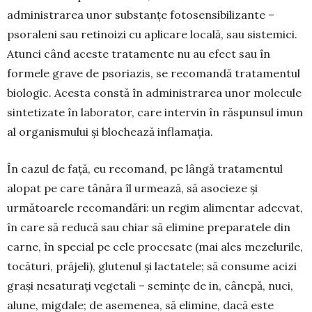
administrarea unor substanțe fotosensibilizante –
psoraleni sau retinoizi cu aplicare locală, sau sistemici.
Atunci când aceste tratamente nu au efect sau în
formele grave de psoriazis, se recomandă tratamentul
biologic. Aces­ta constă în administrarea unor molecule
sintetizate în laborator, care intervin în răspunsul imun
al organismului și blochează inflamația.
În cazul de față, eu recomand, pe lângă tratamentul
alopat pe care tânăra îl urmează, să asocieze și
următoarele recomandări: un regim ali­men­tar adecvat,
în care să reducă sau chiar să elimine preparatele din
car­ne, în special pe cele procesate (mai ales mezelurile,
tocături, prăjeli), glutenul și lactatele; să consume acizi
grași nesaturați vegetali – semințe de in, câ­ne­pă, nuci,
alune, migda­le; de asemenea, să elimine, da­că este