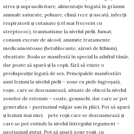
stres și suprasolicitare, alimentație bogată în grăsimi
animale saturate, poluare, climă rece și uscată, infecții
respiratorii și cutanate (cel mai frecvent cu
streptococ), traumatisme la nivelul pielii, fumat,
consum excesiv de alcool, anumite tratamente
medicamentoase (betablocante, săruri de lithium),
obezitate. Boala se manifestă în special la adultul tânăr,
dar poate să apară și la copii, fără să existe o
predispoziție legată de sex. Principalele manifestări
sunt leziuni la nivelul pielii – zone cu piele îngroșată,
roșie, care se descuamează, situate de obicei la nivelul
zonelor de extensie – coate, genunchi, dar care se pot
generaliza – psoriazisul vulgar sau în plăci. Pot să apară
și leziuni mai mici, pete roșii care se descuamează și
care se pot extinde la nivelul întregului tegument –
psoriazisul gutat. Pot să apară zone roșii, cu