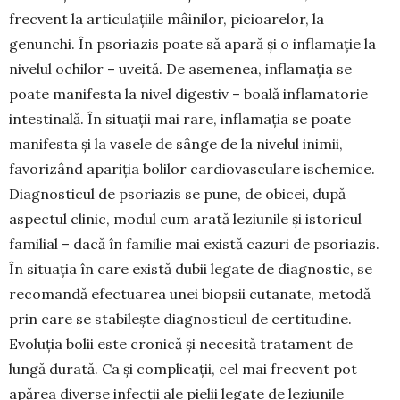
frecvent la articulațiile mâinilor, picioarelor, la
genunchi. În psoriazis poate să apară și o inflamație la
nivelul ochilor – uveită. De asemenea, inflamația se
poate manifesta la nivel digestiv – boală inflamatorie
intestinală. În situații mai rare, inflamația se poate
manifesta și la vasele de sânge de la nivelul inimii,
favorizând apariția bolilor cardiovasculare ischemice.
Diagnosticul de psoriazis se pune, de obicei, după
aspectul clinic, modul cum arată leziunile și istoricul
familial – dacă în familie mai există cazuri de psoriazis.
În situația în care există dubii legate de diagnostic, se
recomandă efectuarea unei biopsii cutanate, metodă
prin care se stabilește diagnosticul de certitudine.
Evoluția bolii este cronică și necesită tratament de
lungă durată. Ca și complicații, cel mai frecvent pot
apărea diverse infecții ale pielii legate de leziunile