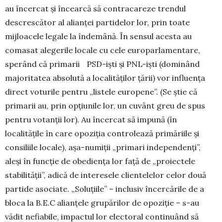
au încercat și încearcă să contracareze trendul
descrescător al alianței partidelor lor, prin toate
mijloacele legale la îndemână. În sensul acesta au
comasat alegerile locale cu cele europarlamentare,
sperând că primarii PSD-iști și PNL-iști (dominând
majoritatea absolută a localităților țării) vor influența
direct voturile pentru „listele europene”. (Se știe că
primarii au, prin opțiunile lor, un cuvânt greu de spus
pentru votanții lor). Au încercat să impună (în
localitățile în care opoziția controlează primăriile și
consiliile locale), așa-numiții „primari independenți”,
aleși în funcție de obediența lor față de „proiectele
stabilității”, adică de interesele clientelelor celor două
partide asociate. „Soluțiile” – inclusiv încercările de a
bloca la B.E.C alianțele grupărilor de opoziție – s-au
vădit nefiabile, impactul lor electoral continuând să