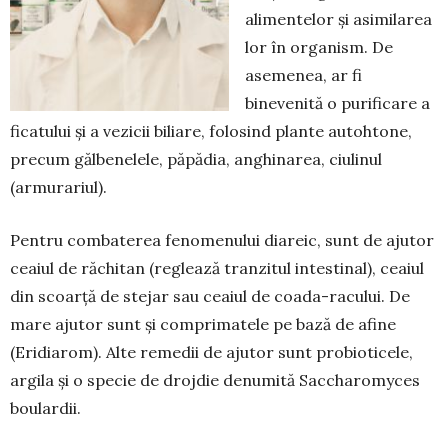
alimentelor și asimilarea
lor în organism. De
asemenea, ar fi
binevenită o purificare a
ficatului și a vezicii biliare, folosind plante autohtone,
precum gălbenelele, păpădia, anghinarea, ciulinul
(armurariul).
Pentru combaterea fenomenului diareic, sunt de ajutor
ceaiul de răchitan (reglează tranzitul intestinal), ceaiul
din scoarță de stejar sau ceaiul de coada-racului. De
mare ajutor sunt și comprimatele pe bază de afine
(Eridiarom). Alte remedii de ajutor sunt probioticele,
argila și o specie de drojdie denumită Saccharomyces
boulardii.