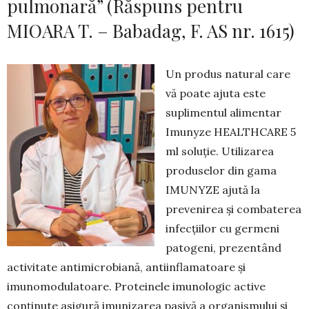
pulmonară” (Răspuns pentru
MIOARA T. – Babadag, F. AS nr. 1615)
Un produs natural care
vă poate ajuta este
suplimentul alimentar
Imunyze HEALTHCARE 5
ml soluție. Utilizarea
produselor din gama
IMUNYZE ajută la
prevenirea și combaterea
infecțiilor cu germeni
patogeni, prezentând
activitate antimicrobiană, antiinflamatoare și
imunomodulatoare. Proteinele imunologic active
conţinute asigură imunizarea pasivă a organismului şi