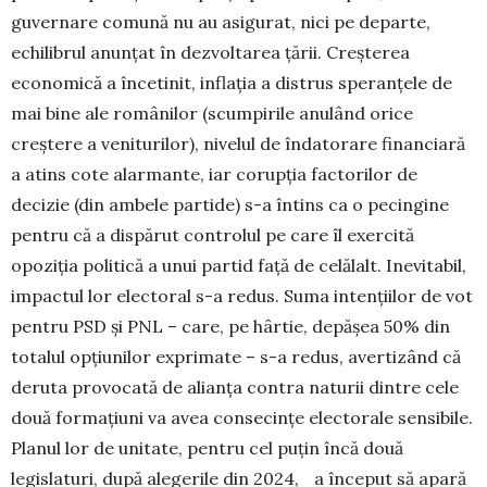
guvernare comună nu au asigurat, nici pe departe,
echilibrul anunțat în dezvoltarea țării. Creșterea
economică a încetinit, inflația a distrus speranțele de
mai bine ale românilor (scumpirile anulând orice
creștere a veniturilor), nivelul de îndatorare financiară
a atins cote alarmante, iar corupția factorilor de
decizie (din ambele partide) s-a întins ca o pecingine
pentru că a dispărut controlul pe care îl exercită
opoziția politică a unui partid față de celălalt. Inevitabil,
impactul lor electoral s-a redus. Suma intențiilor de vot
pentru PSD și PNL – care, pe hârtie, depășea 50% din
totalul opțiunilor exprimate – s-a redus, avertizând că
deruta provocată de alianța contra naturii dintre cele
două formațiuni va avea consecințe electorale sensibile.
Planul lor de unitate, pentru cel puțin încă două
legislaturi, după alegerile din 2024, a început să apară