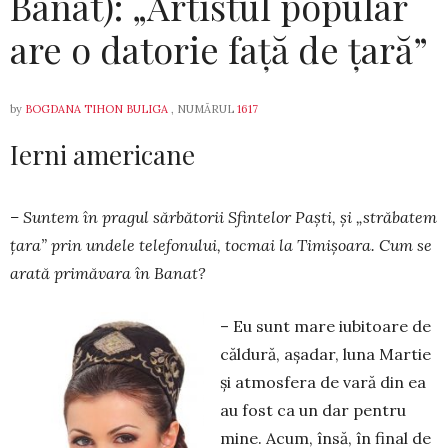
Banat): „Artistul popular
are o datorie față de țară”
by
BOGDANA TIHON BULIGA
, NUMĂRUL
1617
Ierni americane
– Suntem în pragul sărbătorii Sfintelor Paști, și „străbatem
țara” prin undele telefonului, tocmai la Timişoara. Cum se
ara­tă primăvara în Banat?
– Eu sunt mare iubitoare de
căldură, aşadar, luna Martie
şi atmosfera de vară din ea
au fost ca un dar pentru
mine. Acum, însă, în final de