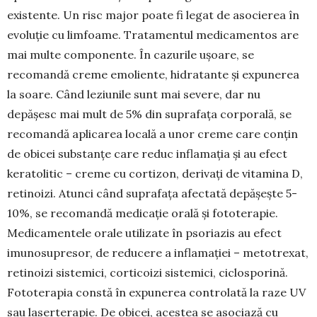
existente. Un risc major poate fi legat de asocierea în
evoluție cu limfoame. Tratamentul medicamentos are
mai multe componente. În cazurile ușoare, se
recomandă creme emoliente, hidratante și expunerea
la soare. Când leziunile sunt mai severe, dar nu
depășesc mai mult de 5% din suprafața corporală, se
recomandă aplicarea locală a unor creme care conțin
de obicei substanțe care reduc inflamația și au efect
keratolitic – creme cu cortizon, derivați de vitamina D,
retinoizi. Atunci când suprafața afectată depășește 5-
10%, se recomandă medicație orală și fototerapie.
Medicamentele orale utilizate în psoriazis au efect
imunosupresor, de reducere a inflamației – metotrexat,
retinoizi sistemici, corticoizi sistemici, ciclosporină.
Fototerapia constă în expunerea controlată la raze UV
sau laserterapie. De obicei, acestea se asociază cu