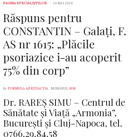
PAGINA SPECIALIȘTILOR
24 MAI 2024
Răspuns pentru
CONSTANTIN – Galați, F.
AS nr 1615: „Plăcile
psoriazice i-au acoperit
75% din corp”
by
FORMULA AS REDACȚIA
, NUMĂRUL
1618
Dr. RAREȘ SIMU – Centrul de
Sănătate şi Viaţă „Armonia”,
Bucureşti și Cluj-Napoca, tel.
0766.29.84.58