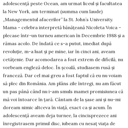
adolescență peste Ocean, am urmat liceul şi facultatea
la New York, am terminat (summa cum laude)
„Managementul afacerilor” la St. John’s University.
Mama – celebra interpretă bănățeană Nicoleta Voica –
plecase într-un turneu american în Decembrie 1988 şi a
rămas acolo. De îndată ce s-a putut, imediat după
revoluție, m-a luat şi pe mine, iar în cinci ani, aveam
cetățenie. Dar acomodarea a fost extrem de dificilă, nu
vorbeam engleză deloc. În şcoală, studiasem rusă şi
franceză. Dar cel mai greu a fost faptul că eu nu voiam
să plec din România. Am plâns zile întregi, nu am făcut
un pas până când nu i-am smuls mamei promisiunea că
mă voi întoarce în țară. Cântam de la şase ani şi nu-mi
doream nimic altceva în viață, exact ca şi acum. În
adolescență aveam deja turnee, la cincisprezece ani
înregistrasem primul disc, iubeam cu nesaț viața de