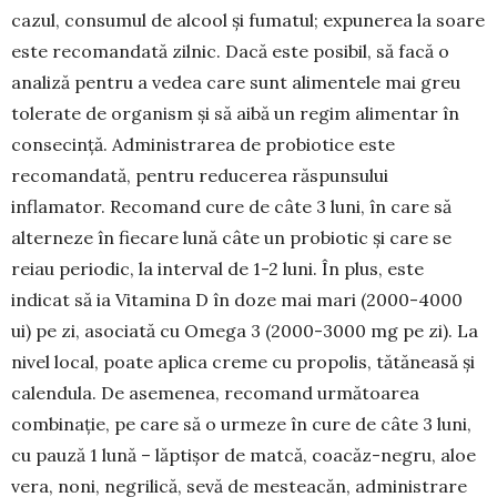
cazul, consumul de alcool și fumatul; expunerea la soare
este recomandată zilnic. Dacă este posibil, să facă o
analiză pentru a vedea care sunt alimentele mai greu
tolerate de organism și să aibă un regim alimentar în
consecință. Administrarea de probiotice este
recomandată, pentru reducerea răspunsului
inflamator. Recomand cure de câte 3 luni, în care să
alterneze în fiecare lună câte un probiotic și care se
reiau periodic, la interval de 1-2 luni. În plus, este
indicat să ia Vitamina D în doze mai mari (2000-4000
ui) pe zi, asociată cu Omega 3 (2000-3000 mg pe zi). La
nivel local, poate aplica creme cu propolis, tătăneasă și
calendula. De asemenea, recomand următoarea
combinație, pe care să o urmeze în cure de câte 3 luni,
cu pauză 1 lună – lăptișor de matcă, coacăz-negru, aloe
vera, noni, negrilică, sevă de mesteacăn, administrare