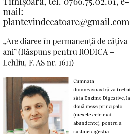
Timișoara, tel. 0766.75.02.01, e-
mail:
plantevindecatoare@gmail.com
„Are diaree în permanență de câțiva
ani” (Răspuns pentru RODICA –
Lehliu, F. AS nr. 1611)
Cumnata
dumneavoastră va trebui
să ia Enzime Digestive, la
două mese principale
(mesele cele mai
abundente), pentru a
susține digestia