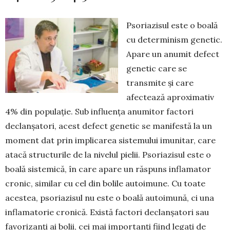
Psoriazisul este o boală
cu determinism genetic.
Apare un anumit defect
genetic care se
transmite și care
afectează aproximativ
4% din populație. Sub influența anumitor factori
declanșatori, acest defect genetic se manifestă la un
moment dat prin implicarea sistemului imunitar, care
atacă structurile de la nivelul pielii. Psoriazisul este o
boală sistemică, în care apa­re un răspuns inflamator
cronic, similar cu cel din bolile autoimune. Cu toate
acestea, psoriazisul nu este o boală autoimună, ci una
inflamatorie cronică. Există factori declanșatori sau
favorizanți ai bolii, cei mai importanți fiind legați de