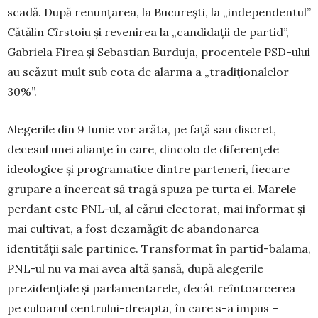
scadă. După renunțarea, la București, la „independentul”
Cătălin Cîrstoiu și revenirea la „candidații de partid”,
Gabriela Firea și Sebastian Burduja, procentele PSD-ului
au scăzut mult sub cota de alarma a „tradiționalelor
30%”.
Alegerile din 9 Iunie vor arăta, pe față sau discret,
decesul unei alianțe în care, dincolo de diferențele
ideologice și programatice dintre parteneri, fiecare
grupare a încercat să tragă spuza pe turta ei. Marele
perdant este PNL-ul, al cărui electorat, mai informat și
mai cultivat, a fost dezamăgit de abandonarea
identității sale partinice. Transformat în partid-balama,
PNL-ul nu va mai avea altă șansă, după alegerile
prezidențiale și parlamentarele, decât reîntoarcerea
pe culoarul centrului-dreapta, în care s-a impus –