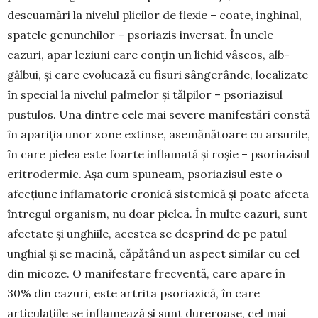
descuamări la nivelul plicilor de flexie – coate, inghinal,
spatele genunchilor – psoriazis inversat. În unele
cazuri, apar leziuni care conțin un lichid vâscos, alb-
gălbui, și care evoluează cu fisuri sângerânde, localizate
în special la nivelul palmelor și tălpilor – psoriazisul
pustulos. Una dintre cele mai severe manifestări constă
în apariția unor zone extinse, asemănătoare cu arsurile,
în care pielea este foarte inflamată și roșie – psoriazisul
eritrodermic. Așa cum spuneam, psoriazisul este o
afecțiune inflamatorie cronică sistemică și poate afecta
întregul organism, nu doar pielea. În multe cazuri, sunt
afectate și unghiile, acestea se desprind de pe patul
unghial și se macină, căpătând un aspect similar cu cel
din micoze. O manifestare frecventă, care apare în
30% din cazuri, este artrita psoriazică, în care
articulațiile se inflamează și sunt dureroase, cel mai