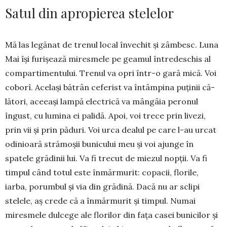
Satul din apropierea stelelor
Mă las legănat de trenul local învechit și zâmbesc. Luna
Mai își furișează miresmele pe geamul între­des­chis al
compartimentului. Trenul va opri într-o gară mică. Voi
coborî. Același bătrân cefe­rist va în­tâm­pina puținii că­
lători, aceeași lampă electrică va mângâia peronul
îngust, cu lumina ei palidă. Apoi, voi trece prin livezi,
prin vii și prin pă­duri. Voi urca dealul pe care l-au urcat
odinioară strămoșii bunicului meu și voi ajunge în
spatele grădi­nii lui. Va fi trecut de mie­zul nopții. Va fi
timpul când to­tul este înmărmurit: co­pacii, florile,
iarba, porum­bul și via din grădină. Dacă nu ar sclipi
stelele, aș crede că a înmărmurit și tim­pul. Numai
miresmele dulcege ale florilor din fața casei bunicilor și