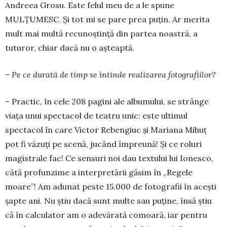
Andreea Grosu. Este felul meu de a le spune
MULȚUMESC. Și tot mi se pare prea puțin. Ar merita
mult mai multă recunoștință din partea noastră, a
tuturor, chiar dacă nu o așteaptă.
– Pe ce durată de timp se întinde realizarea fotografiilor?
– Practic, în cele 208 pagini ale albumului, se strânge
viața unui spectacol de teatru unic: este ultimul
spectacol în care Victor Rebengiuc și Mariana Mihuț
pot fi văzuți pe scenă, jucând împreună! Și ce roluri
magistrale fac! Ce sensuri noi dau textului lui Ionesco,
câtă profunzime a interpretării găsim în „Regele
moare”! Am adunat peste 15.000 de fotografii în acești
șapte ani. Nu știu dacă sunt multe sau puține, însă știu
că în calculator am o adevărată comoară, iar pentru