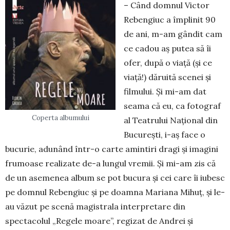
– Când domnul Victor
Rebengiuc a împlinit 90
de ani, m-am gândit cam
ce cadou aș putea să îi
ofer, după o viață (și ce
viață!) dăruită scenei și
filmului. Și mi-am dat
seama că eu, ca fotograf
Coperta albumului
al Teatrului Național din
București, i-aș face o
bucurie, adunând într-o carte amintiri dragi și imagini
frumoase realizate de-a lungul vremii. Și mi-am zis că
de un asemenea album se pot bucura și cei care îi iubesc
pe domnul Rebengiuc și pe doamna Mariana Mihuț, și le-
au văzut pe scenă magistrala interpretare din
spectacolul „Regele moare”, regizat de Andrei și