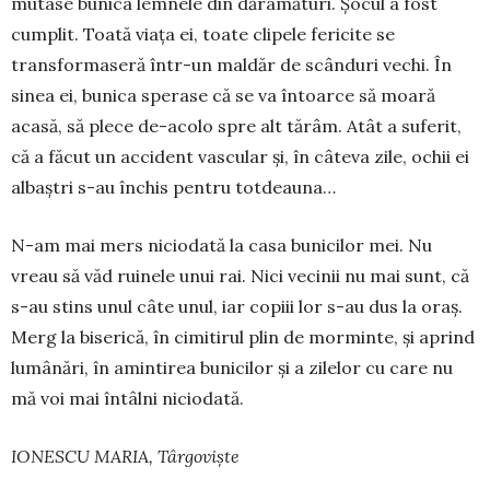
mutase bunica lemnele din dărâmă­turi. Șocul a fost
cumplit. Toa­tă viața ei, toate clipele fericite se
transfor­ma­seră într-un maldăr de scân­duri vechi. În
sinea ei, bunica spe­rase că se va întoarce să moa­ră
acasă, să plece de-acolo spre alt tărâm. Atât a suferit,
că a făcut un accident vas­cular și, în câteva zile, ochii ei
albaștri s-au închis pentru totdeauna…
N-am mai mers niciodată la casa bunicilor mei. Nu
vreau să văd ruinele unui rai. Nici vecinii nu mai sunt, că
s-au stins unul câte unul, iar copiii lor s-au dus la oraș.
Merg la biserică, în cimitirul plin de mor­minte, și aprind
lumânări, în amintirea bunicilor și a zilelor cu care nu
mă voi mai întâlni nici­odată.
IONESCU MARIA, Târgoviște