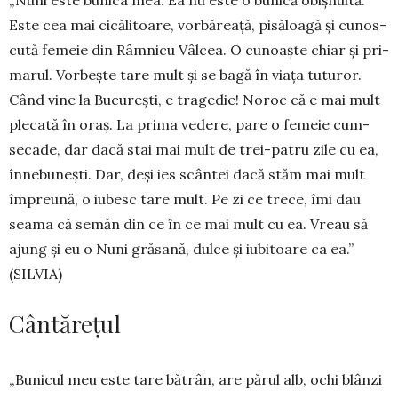
Este cea mai cicăli­toa­re, vorbăreață, pisăloagă și cunos­
cută femeie din Râmnicu Vâlcea. O cunoaște chiar și pri­
marul. Vorbește tare mult și se bagă în viața tuturor.
Când vine la Bu­curești, e tragedie! Noroc că e mai mult
plecată în oraș. La prima vedere, pare o femeie cum­
secade, dar dacă stai mai mult de trei-pa­tru zile cu ea,
înne­bunești. Dar, deși ies scântei dacă stăm mai mult
îm­preună, o iubesc tare mult. Pe zi ce trece, îmi dau
seama că semăn din ce în ce mai mult cu ea. Vreau să
ajung și eu o Nuni gră­sană, dulce și iubi­toare ca ea.”
(SILVIA)
Cântărețul
„Bunicul meu este tare bătrân, are părul alb, ochi blânzi