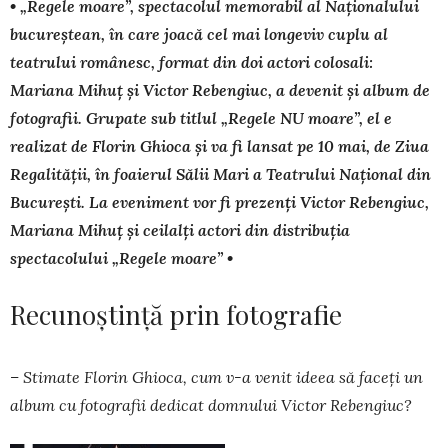
• „Regele moare”, spectacolul memorabil al Naționalului
bucureștean, în care joacă cel mai longeviv cuplu al
teatrului românesc, format din doi actori colosali:
Mariana Mihuț și Victor Rebengiuc, a devenit și album de
fotografii. Grupate sub titlul „Regele NU moare”, el e
realizat de Florin Ghioca și va fi lansat pe 10 mai, de Ziua
Rega­li­tății, în foaierul Sălii Mari a Teatrului Național din
București. La eveniment vor fi prezenți Victor Rebengiuc,
Mariana Mihuț și ceilalți actori din distribuția
spectacolului „Regele moare” •
Recunoștință prin fotografie
– Stimate Florin Ghio­ca, cum v-a venit ideea să faceți un
album cu fotografii dedicat domnului Victor Rebengiuc?