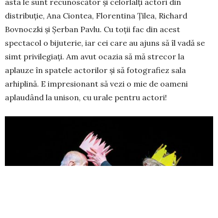
asta le sunt recunoscător și celorlalți actori din
distribuție, Ana Ciontea, Florentina Țilea, Richard
Bovnoczki și Șerban Pavlu. Cu toții fac din acest
spectacol o bijuterie, iar cei care au ajuns să îl vadă se
simt privilegiați. Am avut ocazia să mă strecor la
aplauze în spatele actorilor și să fotografiez sala
arhiplină. E impresionant să vezi o mie de oameni
aplaudând la unison, cu urale pentru actori!