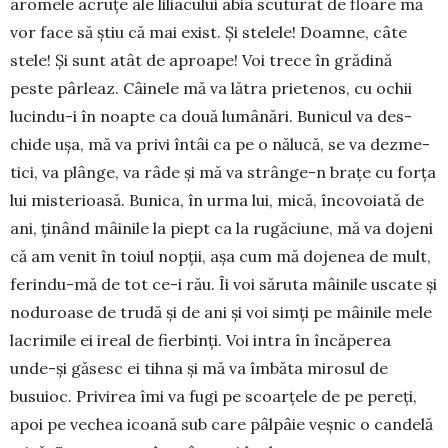
aromele acruțe ale liliacului abia scuturat de floare mă
vor face să știu că mai exist. Și stelele! Doamne, câte
stele! Și sunt atât de aproa­pe! Voi trece în grădină
peste pârleaz. Câinele mă va lătra prietenos, cu ochii
lucindu-i în noapte ca două lumânări. Bunicul va des­
chide ușa, mă va privi întâi ca pe o nălucă, se va dez­me­
tici, va plânge, va râde și mă va strânge-n brațe cu forța
lui misterioasă. Bu­nica, în urma lui, mică, înco­voiată de
ani, ținând mâinile la piept ca la rugăciune, mă va dojeni
că am venit în toiul nopții, așa cum mă dojenea de mult,
ferindu-mă de tot ce-i rău. Îi voi săruta mâinile uscate și
noduroase de trudă și de ani și voi simți pe mâinile mele
lacrimile ei ireal de fier­binți. Voi intra în încă­pe­rea
unde-și găsesc ei tihna și mă va îmbăta mirosul de
busuioc. Privirea îmi va fugi pe scoarțele de pe pereți,
apoi pe vechea icoană sub care pâlpâie veșnic o candelă