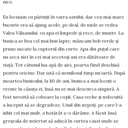
nice.
Eu locuiam cu părinții în vatra satului, dar cea mai mare
bucurie era să ajung acolo, pe deal, de unde se vedea
Valea Vâlsanului, cu apa ei limpede și rece, de munte. La
bunica se bea cel mai bun lapte, mân­cam bob verde și
prune uscate la cuptorul din curte. Apa din puțul care
nu seca nici în cei mai secetoși ani era dătătoare de
viață. Tot că­tu­nul lua apă de aici, poar­ta fiind deschisă
pentru oricine. Dar iată că nemi­losul timp nu iartă. După
moartea bunicu­lui, la 80 de ani, bunica a mai locuit o
vreme în căsuța ei, însă nu se mai des­curca singură. A
fost nevoită să coboare la copii. Casa veche și nelocuită
a început să se degradeze. Unul din nepoți, pe care l-a
iubit cel mai mult, a hotărât s-o dărâme. A făcut însă
greșeala de neiertat să aducă în curtea casei unde se