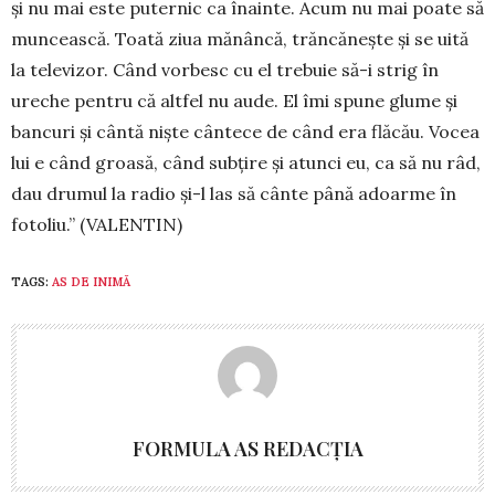
și nu mai este puternic ca înainte. Acum nu mai poate să
muncească. Toată ziua mănâncă, trăncănește și se uită
la televizor. Când vorbesc cu el trebuie să-i strig în
ureche pentru că altfel nu aude. El îmi spune glume și
bancuri și cântă niște cântece de când era flăcău. Vocea
lui e când groasă, când subțire și atunci eu, ca să nu râd,
dau drumul la radio și-l las să cânte până adoar­me în
fotoliu.” ­(VA­LENTIN)
TAGS:
AS DE INIMĂ
FORMULA AS REDACȚIA