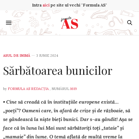
Intra
aici
pe site ul vechi "Formula AS"
ASUL DE INIMĂ
3 IUNIE 2024
Sărbătoarea bunicilor
by
FORMULA AS REDACȚIA
, NUMĂRUL
1619
• Cine să creadă că în instituțiile europene există…
„poeți”? Oameni care, în afară de crize și de războaie, să
se gândească la niște bieți bunici. Dar s-au gândit! Așa se
face că în luna lui Mai sunt sărbătoriți toți „tataie” și
„mamaie” din lume. O temă aflată de multă vreme la