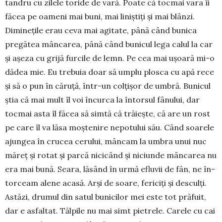
tandru cu zilele toride de vară. Poate că tocmai vara îi
făcea pe oameni mai buni, mai liniștiți și mai blânzi.
Diminețile erau ceva mai agi­tate, până când bunica
pregătea mân­carea, până când bunicul lega ca­lul la car
și așeza cu grijă furcile de lemn. Pe cea mai ușoară mi-o
dădea mie. Eu trebuia doar să um­plu plosca cu apă rece
și să o pun în căruță, într-un col­țișor de umbră. Bunicul
știa că mai mult îl voi încurca la întorsul fânului, dar
tocmai asta îl făcea să simtă că tră­iește, că are un rost
pe care îl va lăsa moștenire nepotu­lui său. Când soarele
ajungea în crucea cerului, mâncam la umbra unui nuc
măreț și ro­tat și parcă nicicând și nici­unde mâncarea nu
era mai bună. Seara, lăsând în urmă efluvii de fân, ne în­
tor­ceam alene acasă. Arși de soare, fericiți și desculți.
Astăzi, drumul din satul bunicilor mei este tot pră­fuit,
dar e asfaltat. Tălpile nu mai simt pietrele. Ca­rele cu cai