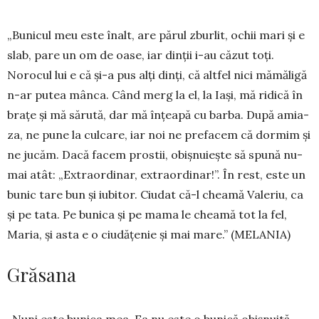
„Bunicul meu este înalt, are părul zburlit, ochii mari și e
slab, pare un om de oase, iar dinții i-au căzut toți.
Norocul lui e că și-a pus alți dinți, că altfel nici mămăligă
n-ar putea mânca. Când merg la el, la Iași, mă ridică în
bra­țe și mă sărută, dar mă înțeapă cu barba. După amia­
za, ne pune la culcare, iar noi ne prefacem că dormim și
ne ju­căm. Dacă facem prostii, obișnuiește să spună nu­
mai atât: „Extraordinar, ex­tra­ordinar!”. În rest, este un
bunic tare bun și iubitor. Ciudat că-l cheamă Va­le­riu, ca
și pe tata. Pe bunica și pe mama le cheamă tot la fel,
Ma­ria, și asta e o ciudățenie și mai mare.” (MELANIA)
Grăsana
„Nuni este bunica mea. Ea nu este o bunică obișnuită.