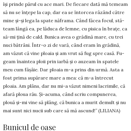
își prinde părul cu ace mari. De fiecare dată mă temeam
să nu se înțepe la cap, dar ea se în­torcea râzând către
mi­ne și-și lega la spate năframa. Când făcea focul, stă­
team lân­gă ea, pe lăduca de lem­ne, cu pisica în brațe, ca
să-mi țină de cald. Bunica avea o grădină mare, cu trei
nuci bă­trâni. Într-o zi de vară, când eram în grădină,
am văzut că vine ploa­ia și am vrut să fug spre casă. Fu­
geam înain­tea ploii prin iarbă și o au­zeam în spatele
meu cum fâ­șâie. Dar ploaia m-a prins din ur­mă. Asta a
fost prima supărare mare a mea: că m-a între­cut
ploaia. Am plâns, dar nu mi-a văzut ni­meni la­cri­mile, că
afară ploua rău. Și-acuma, când scriu com­pu­ne­rea,
plouă și-mi vine să plâng, că bu­nica a murit de­mult și nu
mai sunt nici nucii sub care să mă as­cund!” (LILIANA)
Bunicul de oase