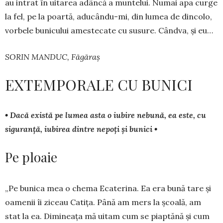
au intrat în uitarea adâncă a muntelui. Nu­mai apa curge
la fel, pe la poartă, aducându-mi, din lu­mea de dincolo,
vorbele bunicului amestecate cu su­sure. Cândva, și eu…
SORIN MANDUC, Făgăraș
EXTEMPORALE CU BUNICI
• Dacă există pe lumea asta o iubire nebună, ea este, cu
siguranță, iubirea dintre nepoți și bunici •
Pe ploaie
„Pe bunica mea o chema Ecaterina. Ea era bună tare și
oamenii îi ziceau Catița. Până am mers la școa­lă, am
stat la ea. Dimineața mă uitam cum se piap­tănă și cum