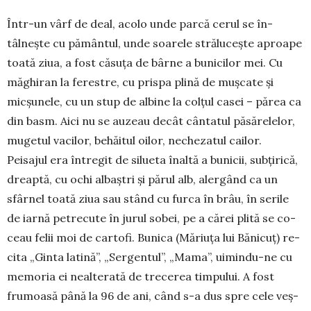
Într-un vârf de deal, acolo unde parcă cerul se în­
tâlnește cu pământul, unde soarele strălucește aproa­­pe
toată ziua, a fost căsuța de bârne a bunicilor mei. Cu
măghiran la ferestre, cu prispa plină de muș­cate și
micșunele, cu un stup de albine la colțul casei – părea ca
din basm. Aici nu se auzeau decât cân­tatul păsă­rele­lor,
mugetul vaci­lor, behăitul oilor, neche­zatul cailor.
Peisajul era în­tre­­git de silueta înal­tă a buni­cii, sub­țirică,
dreaptă, cu ochi albaștri și pă­rul alb, alergând ca un
sfârnel toată ziua sau stând cu furca în brâu, în se­rile
de iarnă petrecute în jurul sobei, pe a cărei plită se co­
ceau felii moi de cartofi. Bu­nica (Măriuța lui Bă­nicuț) re­
cita „Ginta latină”, „Sergentul”, „Mama”, ui­mindu-ne cu
memoria ei neal­terată de trecerea tim­pului. A fost
frumoasă până la 96 de ani, când s-a dus spre cele veș­