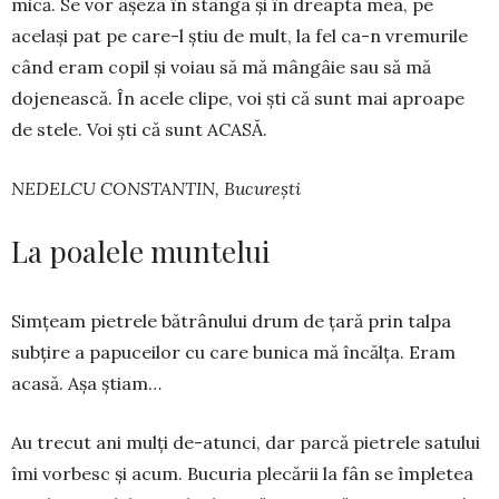
mică. Se vor așeza în stânga și în dreapta mea, pe
același pat pe care-l știu de mult, la fel ca-n vremu­rile
când eram copil și voiau să mă mângâie sau să mă
dojenească. În acele clipe, voi ști că sunt mai aproa­pe
de stele. Voi ști că sunt ACASĂ.
NEDELCU CONSTANTIN, București
La poalele muntelui
Simțeam pietrele bătrânului drum de țară prin talpa
subțire a pa­puceilor cu care bunica mă în­călța. Eram
acasă. Așa știam…
Au trecut ani mulți de-atunci, dar parcă pietrele satului
îmi vorbesc și acum. Bucuria plecării la fân se împletea