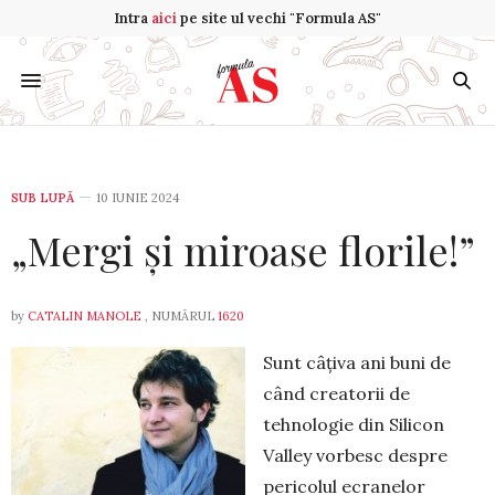
Intra
aici
pe site ul vechi "Formula AS"
SUB LUPĂ
10 IUNIE 2024
„Mergi și miroase florile!”
by
CATALIN MANOLE
, NUMĂRUL
1620
Sunt câțiva ani buni de
când creatorii de
tehnologie din Silicon
Valley vorbesc despre
pericolul ecranelor