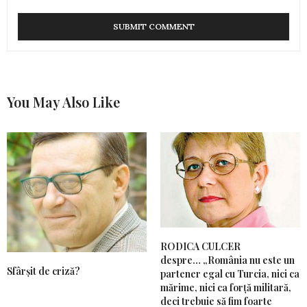
You May Also Like
RODICA CULCER
despre… „România nu este un
Sfârșit de criză?
partener egal cu Turcia, nici ca
mărime, nici ca forță militară,
deci trebuie să fim foarte