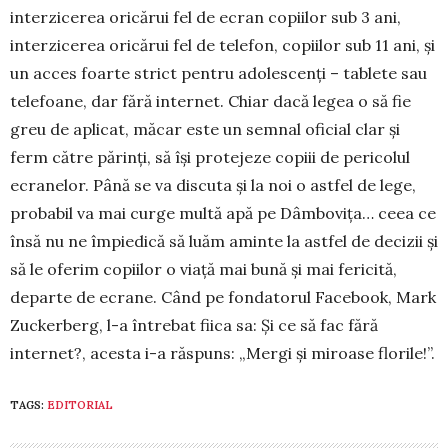
interzicerea oricărui fel de ecran copiilor sub 3 ani,
interzicerea oricărui fel de telefon, copiilor sub 11 ani, și
un acces foarte strict pentru adolescenți – tablete sau
telefoane, dar fără internet. Chiar dacă legea o să fie
greu de aplicat, măcar este un semnal oficial clar și
ferm către părinți, să își protejeze copiii de pericolul
ecranelor. Până se va discuta și la noi o astfel de lege,
probabil va mai curge multă apă pe Dâmbovița… ceea ce
însă nu ne împiedică să luăm aminte la astfel de decizii și
să le oferim copiilor o viață mai bună și mai fericită,
departe de ecrane. Când pe fondatorul Facebook, Mark
Zuckerberg, l-a întrebat fiica sa: Și ce să fac fără
internet?, acesta i-a răspuns: „Mergi și miroase florile!”.
TAGS:
EDITORIAL