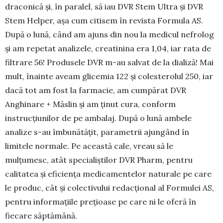
draconică și, în paralel, să iau DVR Stem Ultra și DVR
Stem Helper, așa cum citisem în revista Formula AS.
După o lună, când am ajuns din nou la medicul nefrolog
și am repetat analizele, creatinina era 1,04, iar rata de
filtrare 56! Produsele DVR m-au salvat de la dializă! Mai
mult, înainte aveam glicemia 122 și colesterolul 250, iar
dacă tot am fost la farmacie, am cumpărat DVR
Anghinare + Măslin și am ținut cura, conform
instrucțiunilor de pe ambalaj. După o lună ambele
analize s-au îmbunătățit, parametrii ajungând în
limitele normale. Pe această cale, vreau să le
mulțumesc, atât specialiștilor DVR Pharm, pentru
calitatea și eficiența medicamentelor naturale pe care
le produc, cât și colectivului redacțional al Formulei AS,
pentru informațiile prețioase pe care ni le oferă în
fiecare săptămână.