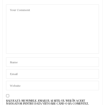
SALVEAZĂ-MI NUMELE, EMAILUL ȘI SITE-UL WEB ÎN ACEST
NAVIGATOR PENTRU DATA VIITOARE CÂND O SĂ COMENTEZ.