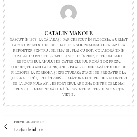
CATALIN MANOLE
NĂSCUT ÎN 1978, LA CĂLĂRAȘI, DAR CRESCUT ÎN SLOBOZIA, A URMAT
LA BUCURELTI STUDII DE FILOSOFIE ȘI JURNALISM. LUCREAZĂ CA
REPORTER PENTRU „DILEMA” ȘI „PLAI CU BOI”, COLABORÂND ÎN
PARALEL CU BBC, TELE7ABC, LA&I ETC. ÎN 2002, ESTE DECLARAT
REPORTERUL ANULUI DE CĂTRE CLUBUL ROMÂN DE PRESĂ.
LOCUIEȘTE 3 ANI LA PARIS, UNDE ÎȘI APROFUNDEAZĂ STUDIILE DE
FILOSOFIE LA SORBONA ȘI EFECTUEAZĂ STAGII DE PREGĂTIRE LA
„LIBERATION” ȘI RFI. ÎN 2005, SE ALĂTURA ECHIPEI DE REPORTERI
DE LA „FORMULA AS”. „REPORTERUL ARE UNA DINTRE CELE MAI
FRUMOASE MESERII: SĂ PUNĂ ÎN CUVINTE MISTERUL ȘI EMOȚIA
VIEȚII”.
PREVIOUS ARTICLE
Lecția de iubire