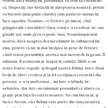
vedem da­că mama lui, porum­bița, va veni să-l hră­neas­
că. Disperați, dar hotărâți în aș­teptarea noastră, pri­vim
cu bucurie (mai puțin câinele) cum pasărea-mamă își
face apa­riția. Doamne, ce fericire pe micuț, câtă
gângureală, câtă iubire! Gata, totul s-a rezolvat, ne-am
gândit noi, mult prea repede, însă. Neas­tâm­păratul
nostru, dacă noaptea dormea liniștit în cuibușorul lui,
ziua, pentru că nu-și mai încăpea în pene de fericire
când venea po­rumbița, ateriza mai mereu de la geam. Îl
adunam, îl scu­turam și, înapoi în cutiuță. Zilele s-au
scurs foarte repede, și dragul nostru Be­luțu, între două
lecții de zbor, creș­tea și, la fel ca ră­țușca cea urâtă din
poveste, s-a trans­format… nu într-o lebădă, bi­
neînțeles, dar într-un minunat po­rumbel ce zbura cu
grație prin fața ferestrei noastre. Ne-am bucurat, și
încă o facem, căci Beluțu este parte din viața noastră,