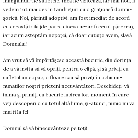
mângâin­du-ne sufletele. Încă ne vizitează, iar mai nou, îl
vedem tot mai des în tandrețuri cu o grațioasă domni­
șorică. Noi, pă­rinții adoptivi, am fost imediat de acord
cu această idilă (de parcă cineva ne-ar fi cerut părerea),
iar acum așteptăm nepo­ței, că doar cutiuțe avem, slavă
Dom­nului!
Am vrut să vă împărtășesc această bucurie, din dorința
de a vă invita să vă opriți, pentru o clipă, și să priviți cu
sufletul un copac, o floare sau să priviți în ochii mi­
nunaților noștri prieteni necu­vân­tători. Deschideți-vă
inima și pri­miți cu bucurie iubirea lor, mo­ment în care
veți descoperi o cu to­tul altă lume, și-atunci, nimic nu va
mai fi la fel!
Domnul să vă binecuvânteze pe toți!