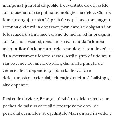
menționat și faptul că școlile frecventate de odraslele
lor foloseau foarte puțină tehnologie sau deloc. Chiar și
femeile angajate să aibă grijă de copiii acestor magnați
semnau o clauză în contract, prin care se obligau să nu
folosească și să nu lase ecrane de niciun fel în preajma
lor! Anii au trecut și, ceea ce părea o modă în lumea
milionarilor din laboratoarele tehnologiei, s-a dovedit a
fi un avertisment foarte serios. Astăzi știm cât de mult
rău pot face ecranele copiilor, din multe puncte de
vedere, de la dependență, până la dezvoltare
defectuoasă a creierului, educație deficitară, bullying și
alte capcane.
Deși cu întârziere, Franța a dezbătut zilele trecute, un
pachet de măsuri care să îi protejeze pe copii de
pericolul ecranelor. Președintele Macron are în vedere