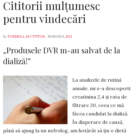
Cititorii mulțumesc
pentru vindecări
by
FORMULA AS CITITOR
, NUMĂRUL
1621
„Produsele DVR m-au salvat de la
dializă!”
La analizele de rutină
anuale, mi s-a descoperit
creatinina 2,4 și rata de
filtrare 20, ceea ce mă
făcea candidat la dializă.
În disperare de cauză,
până să ajung la un nefrolog, am hotărât să țin o dietă