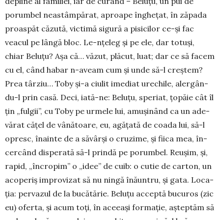
depline al fa­miliei, iar de curând – Beluțu, un pui de
porumbel neastâm­părat, aproape înghețat, în zăpada
proas­păt că­zută, victimă sigură a pisi­cilor ce-și fac
veacul pe lângă bloc. Le-nțeleg și pe ele, dar totuși,
chiar Beluțu? Așa că… văzut, plăcut, luat; dar ce să facem
cu el, când ha­bar n-aveam cum și unde să-l creștem?
Prea târziu… Toby și-a ciu­lit ime­diat urechile, aler­gân­
du-l prin casă. Deci, iată-ne: Belu­țu, speriat, țopăie cât îl
țin „ful­gii”, cu Toby pe ur­mele lui, amușinând ca un ade­
vărat cățel de vână­toa­re, eu, agățată de coada lui, să-l
opresc, înainte de a să­vârși o cru­zi­me, și fiica mea, în­
cercând dis­pe­ra­tă să-l prindă pe po­rumbel. Reu­șim, și,
rapid, „în­cropim” o „idee” de cuib: o cutie de carton, un
aco­pe­­riș im­pro­vizat să nu ningă înă­untru, și gata. Lo­ca­
ția: perva­zul de la bu­cătărie. Be­­luțu ac­cep­tă bucu­ros (zic
eu) ofer­ta, și acum toți, în aceeași forma­ție, aș­teptăm să