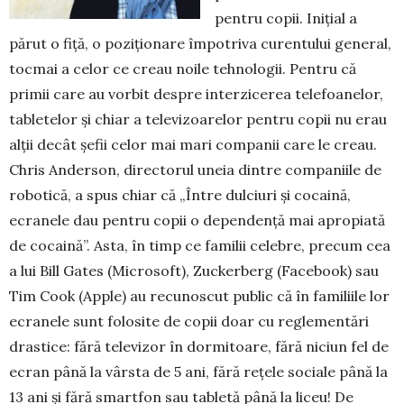
pentru copii. Inițial a
părut o fiță, o pozi­ționare împotriva curentului general,
tocmai a celor ce creau noile tehnologii. Pentru că
primii care au vorbit despre interzicerea telefoanelor,
tabletelor și chiar a televizoarelor pentru copii nu erau
alții decât șefii celor mai mari companii care le creau.
Chris Anderson, directorul uneia dintre companiile de
robotică, a spus chiar că „Între dulciuri și cocaină,
ecranele dau pentru copii o dependență mai apropiată
de cocaină”. Asta, în timp ce familii celebre, precum cea
a lui Bill Gates (Microsoft), Zuckerberg (Facebook) sau
Tim Cook (Apple) au recunoscut public că în familiile lor
ecranele sunt folosite de copii doar cu reglementări
drastice: fără televizor în dormitoare, fără niciun fel de
ecran până la vârsta de 5 ani, fără rețele sociale până la
13 ani și fără smartfon sau tabletă până la liceu! De