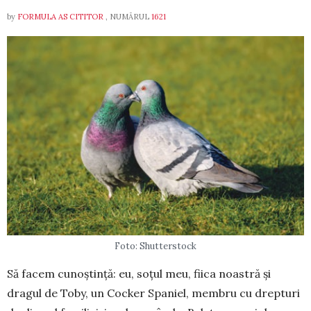
by
FORMULA AS CITITOR
, NUMĂRUL
1621
Foto: Shutterstock
Să facem cunoștință: eu, so­țul meu, fiica noastră și
dragul de Toby, un Cocker Spa­niel, mem­bru cu drepturi