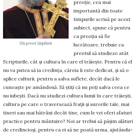
preoție, cea mai
importantă din toate
timpurile scrisă pe acest
subiect, spune că pentru
ca preoția să fie
Un preot împlinit
lucrătoare, trebuie ca
preotul să studieze atât
Scripturile, cât și cultura în care el trăiește. Pentru că el
nu va putea să ia credința, căreia îi este dedicat, și să o
aplice culturii, pentru a salva suflete, decât dacă le
cunoaște pe amândouă. Să știți că nu poți salva ceea ce
nu iubești. Dacă nu studiezi cultura lumii în care trăiești,
cultura pe care o traversează frații și surorile tale, mai
tineri sau mai bătrâni decât tine, cum le vei oferi sfaturi
practice pentru mântuire? Noi ar trebui să pășim alături
de credincioși, pentru ca ei să ne poată urma, ajutându-