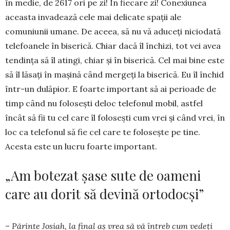
în medie, de 2617 ori pe zi! În fiecare zi! Conexiunea
aceasta invadează cele mai delicate spații ale
comuniunii umane. De aceea, să nu vă aduceți niciodată
telefoanele în biserică. Chiar dacă îl închizi, tot vei avea
tendința să îl atingi, chiar și în biserică. Cel mai bine este
să îl lăsați în mașină când mergeți la biserică. Eu îl închid
într-un dulăpior. E foarte important să ai perioade de
timp când nu folosești deloc telefonul mobil, astfel
încât să fii tu cel care îl folosești cum vrei și când vrei, în
loc ca telefonul să fie cel care te folosește pe tine.
Acesta este un lucru foarte important.
„Am botezat șase sute de oameni
care au dorit să devină ortodocși”
– Părinte Josiah, la final aș vrea să vă întreb cum vedeți