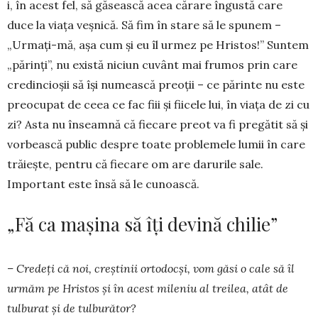
i, în acest fel, să găsească acea cărare ­îngustă care
duce la viața veșnică. Să fim în stare să le spunem –
„Urmați-mă, așa cum și eu îl urmez pe Hristos!” Suntem
„părinți”, nu există niciun cuvânt mai frumos prin care
credincioșii să își numească preoții – ce părinte nu este
preocupat de ceea ce fac fiii și fiicele lui, în viața de zi cu
zi? Asta nu înseamnă că fiecare preot va fi pregătit să și
vorbească public despre toate problemele lumii în care
trăiește, pentru că fiecare om are darurile sale.
Important este însă să le ­cunoască.
„Fă ca mașina să îți devină chilie”
– Credeți că noi, creștinii ortodocși, vom găsi o cale să îl
urmăm pe Hristos și în acest mileniu al treilea, atât de
tulburat și de tulburător?