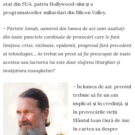
stat din SUA, patria Hollywood-ului și a
programatorilor miliardari din Silicon Valley.
– Părinte Josiah, oamenii din lumea de azi sunt asaltați
din toate punctele cardinale de provocări care le fură
liniștea: crize, războaie, epidemii, progresul fără precedent
al tehnologiei… Ar trebui un preot să fie pre­ocupat de toate
aces­tea sau lucrarea lui este doar slu­jirea liturghiei și
învățătura evangheliei?
– În lumea de azi, preotul
trebuie să fie un om
implicat și în credință, și
în provocările vieții.
Sfântul Ioan Gură de Aur,
în cartea sa despre