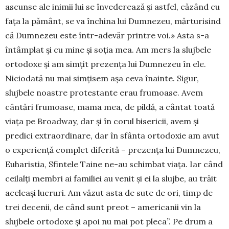
ascunse ale inimii lui se învederează şi astfel, căzând cu
faţa la pământ, se va închina lui Dumnezeu, mărturisind
că Dumnezeu este într-adevăr printre voi.» Asta s-a
întâmplat și cu mine și soția mea. Am mers la slujbele
ortodoxe și am simțit prezența lui Dumnezeu în ele.
Niciodată nu mai simțisem așa ceva înainte. Sigur,
slujbele noastre protestante erau frumoase. Avem
cântări frumoase, mama mea, de pildă, a cântat toată
viața pe Broadway, dar și în corul bisericii, avem și
predici extraordinare, dar în sfânta ortodoxie am avut
o experiență complet diferită – prezența lui Dumnezeu,
Euharistia, Sfintele Taine ne-au schimbat viața. Iar când
ceilalți membri ai familiei au venit și ei la slujbe, au trăit
aceleași lucruri. Am văzut asta de sute de ori, timp de
trei decenii, de când sunt preot – americanii vin la
slujbele ortodoxe și apoi nu mai pot pleca”. Pe drum a