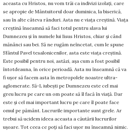
aceasta cu Hristos, nu vom trăi ca indivizi izolați, care
se apropie de Mântuitorul doar duminica, la biserică,
sau în alte câteva rânduri. Asta nu e viața creștină. Viața
creștină înseamnă să faci totul pentru slava lui
Dumnezeu și în numele lui Iisus Hristos, chiar și când
mănânci sau bei. Să ne rugăm neîncetat, cum le spune
Sfântul Pavel tesalonicenilor, asta este viața creștină.
Este posibil pentru noi, astăzi, așa cum a fost posibil
întotdeauna, în orice perioadă. Asta nu înseamnă că va
fi ușor să facem asta în metropolele noastre ultra-
aglomerate. Să-L iubești pe Dumnezeu este cel mai
greu lucru pe care un om poate să îl facă în viață. Dar
este și cel mai important lucru pe care îl poate face
omul pe pământ. Lucrurile importante sunt grele. Ar
trebui să ucidem ideea aceasta a căutării lucrurilor
ușoare. Tot ceea ce poți să faci ușor nu înseamnă nimic.