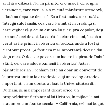
avut și o călăuză. Nu un părinte, ci o maică, de origini
ucrainene, care viețuia la o micuță mânăstire ortodoxă,
aflată nu departe de casă. Ea a fost maica spirituală a
întregii sale familii, cea care l-a inițiat în credință și
care veghează și acum asupra lui și asupra copiilor, deși
are nouăzeci de ani. La capătul celor cinci ani, Josiah a
cerut să fie primit în biserica ortodoxă, unde a fost și
hirotonit preot. „A fost cea mai importantă decizie din
viața mea. O decizie pe care am luat-o inspirat de Duhul
Sfânt, cel care aduce oamenii în biserică”. Astăzi,
părintele Josiah Trenham este nu doar un convertit de
la protestantism la ortodoxie, ci și un teolog ortodox
important, cu un doctorat luat la Universitatea din
Durham, și, mai important decât orice, un
propovăduitor fierbinte al lui Hristos, în mijlocul unui
stat american foarte secular – California, cel mai bogat