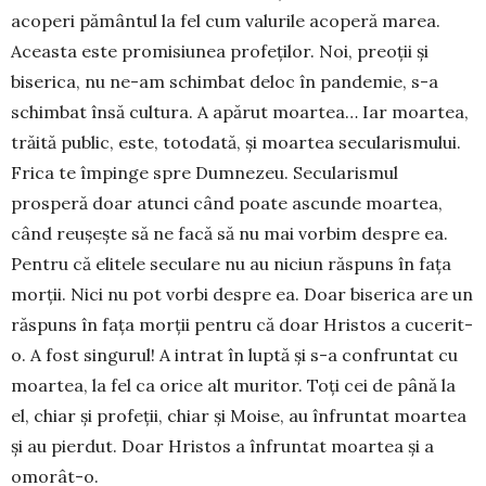
acoperi pământul la fel cum valurile acoperă marea.
Aceasta este promisiunea profeților. Noi, preoții și
biserica, nu ne-am schimbat deloc în pandemie, s-a
schimbat însă cultura. A apărut moartea… Iar moartea,
trăită public, este, totodată, și moartea secularismului.
Frica te împinge spre Dumnezeu. Secularismul
prosperă doar atunci când poate ascunde moartea,
când reușește să ne facă să nu mai vorbim despre ea.
Pentru că elitele seculare nu au niciun răspuns în fața
morții. Nici nu pot vorbi despre ea. Doar biserica are un
răspuns în fața morții pentru că doar Hristos a cucerit-
o. A fost singurul! A intrat în luptă și s-a confruntat cu
moartea, la fel ca orice alt muritor. Toți cei de până la
el, chiar și profeții, chiar și Moise, au înfruntat moartea
și au pierdut. Doar Hristos a înfruntat moartea și a
omorât-o.