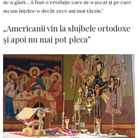
m-a găsit… A fost o revelație care m-a șocat și pe care
nu am înțeles-o decât zece ani mai târziu.”
„Americanii vin la slujbele ortodoxe
și apoi nu mai pot pleca”