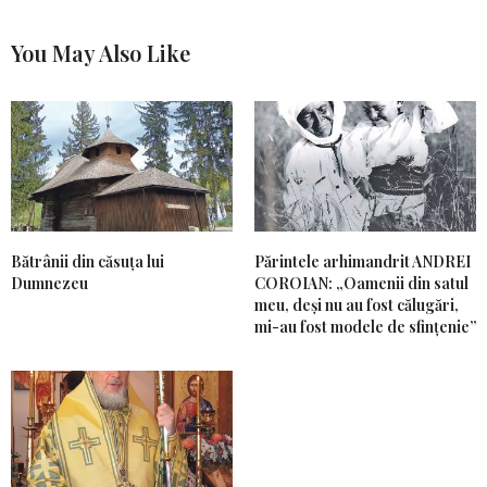
You May Also Like
Bătrânii din căsuța lui
Părintele arhimandrit ANDREI
Dumnezeu
COROIAN: „Oamenii din satul
meu, deși nu au fost călugări,
mi-au fost modele de sfințenie”