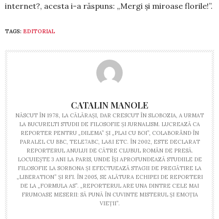
internet?, acesta i-a răspuns: „Mergi și miroase florile!”.
TAGS:
EDITORIAL
CATALIN MANOLE
NĂSCUT ÎN 1978, LA CĂLĂRAȘI, DAR CRESCUT ÎN SLOBOZIA, A URMAT
LA BUCURELTI STUDII DE FILOSOFIE ȘI JURNALISM. LUCREAZĂ CA
REPORTER PENTRU „DILEMA” ȘI „PLAI CU BOI”, COLABORÂND ÎN
PARALEL CU BBC, TELE7ABC, LA&I ETC. ÎN 2002, ESTE DECLARAT
REPORTERUL ANULUI DE CĂTRE CLUBUL ROMÂN DE PRESĂ.
LOCUIEȘTE 3 ANI LA PARIS, UNDE ÎȘI APROFUNDEAZĂ STUDIILE DE
FILOSOFIE LA SORBONA ȘI EFECTUEAZĂ STAGII DE PREGĂTIRE LA
„LIBERATION” ȘI RFI. ÎN 2005, SE ALĂTURA ECHIPEI DE REPORTERI
DE LA „FORMULA AS”. „REPORTERUL ARE UNA DINTRE CELE MAI
FRUMOASE MESERII: SĂ PUNĂ ÎN CUVINTE MISTERUL ȘI EMOȚIA
VIEȚII”.