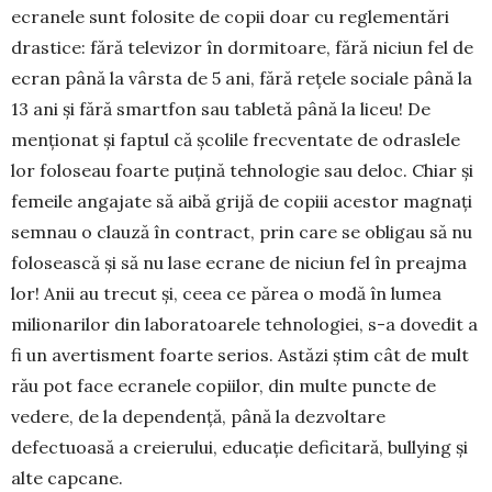
ecranele sunt folosite de copii doar cu reglementări
drastice: fără televizor în dormitoare, fără niciun fel de
ecran până la vârsta de 5 ani, fără rețele sociale până la
13 ani și fără smartfon sau tabletă până la liceu! De
menționat și faptul că școlile frecventate de odraslele
lor foloseau foarte puțină tehnologie sau deloc. Chiar și
femeile angajate să aibă grijă de copiii acestor magnați
semnau o clauză în contract, prin care se obligau să nu
folosească și să nu lase ecrane de niciun fel în preajma
lor! Anii au trecut și, ceea ce părea o modă în lumea
milionarilor din laboratoarele tehnologiei, s-a dovedit a
fi un avertisment foarte serios. Astăzi știm cât de mult
rău pot face ecranele copiilor, din multe puncte de
vedere, de la dependență, până la dezvoltare
defectuoasă a creierului, educație deficitară, bullying și
alte capcane.