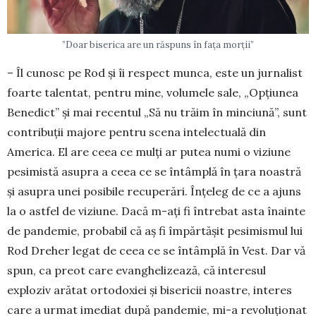
”Doar biserica are un răspuns în fața morții”
– Îl cunosc pe Rod și îi respect munca, este un jurnalist
foarte talentat, pentru mine, volumele sale, „Opțiunea
Benedict” și mai recentul „Să nu trăim în minciună”, sunt
contribuții majore pentru scena intelectuală din
America. El are ceea ce mulți ar putea numi o viziune
pesimistă asupra a ceea ce se întâmplă în țara noastră
și asupra unei posibile recuperări. Înțeleg de ce a ajuns
la o astfel de viziune. Dacă m-ați fi întrebat asta înainte
de pandemie, probabil că aș fi împărtășit pesimismul lui
Rod Dreher legat de ceea ce se întâmplă în Vest. Dar vă
spun, ca preot care evanghelizează, că interesul
exploziv arătat ortodoxiei și bisericii noastre, interes
care a urmat imediat după pandemie, mi-a revoluționat