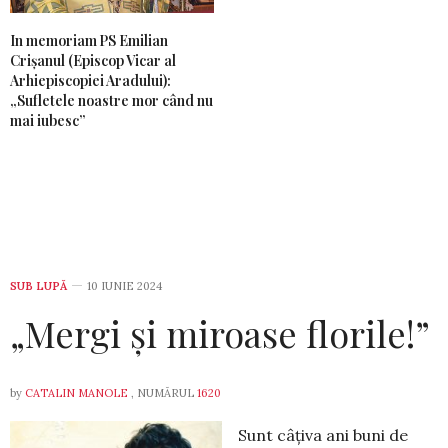
In memoriam PS Emilian
Crișanul (Episcop Vicar al
Arhiepiscopiei Aradului):
„Sufletele noastre mor când nu
mai iubesc”
SUB LUPĂ
10 IUNIE 2024
„Mergi și miroase florile!”
by
CATALIN MANOLE
, NUMĂRUL
1620
Sunt câțiva ani buni de