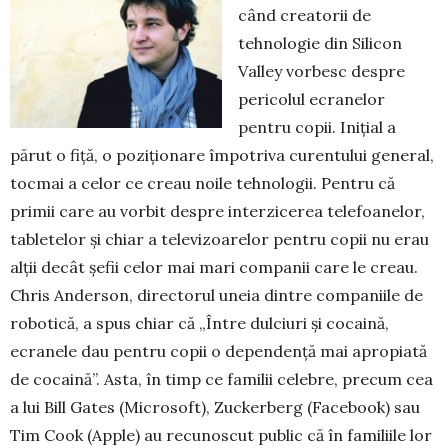
când creatorii de
tehnologie din Silicon
Valley vorbesc despre
pericolul ecranelor
pentru copii. Inițial a
părut o fiță, o pozi­ționare împotriva curentului general,
tocmai a celor ce creau noile tehnologii. Pentru că
primii care au vorbit despre interzicerea telefoanelor,
tabletelor și chiar a televizoarelor pentru copii nu erau
alții decât șefii celor mai mari companii care le creau.
Chris Anderson, directorul uneia dintre companiile de
robotică, a spus chiar că „Între dulciuri și cocaină,
ecranele dau pentru copii o dependență mai apropiată
de cocaină”. Asta, în timp ce familii celebre, precum cea
a lui Bill Gates (Microsoft), Zuckerberg (Facebook) sau
Tim Cook (Apple) au recunoscut public că în familiile lor