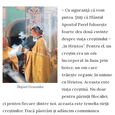
– Cu siguranță că vom
putea. Știți că Sfântul
Apostol Pavel folosește
foarte des două cuvinte
despre viața creștinului –
„în Hristos”. Pentru el, un
creștin era un om
încorporat în Iisus prin
botez, un om care
trăiește organic în uniune
cu Hristos. Aceasta este
Slujind Domnului
viața creștină. Nu doar
pentru părinții filocaliei,
ci pentru fiecare dintre noi, aceasta este temelia vieții
creștinilor. Dacă păstrăm și adâncim comuniunea