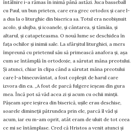
întâlnire i-a rămas în inimă până astăzi. Juca basseball
cu Paul, un bun prieten, care era grec ortodox și care l-
a dus la o liturghie din biserica sa. Totul era neobișnuit
acolo, și slujba, și icoanele, și cântarea, și tămâia, și
altarul, și catapeteasma. O nouă lume se deschidea în
fața ochilor și inimii sale. La sfârșitul liturghiei, a mers
împreună cu prietenul său să primească anafora și, așa
cum se întâmplă în ortodoxie, a sărutat mâna preotului.
Și atunci, chiar în clipa când a sărutat mâna preotului
care l-a binecuvântat, a fost copleșit de harul care
izvora din ea. „A fost de parcă fulgere ieșeau din gura
mea. Încă pot să văd acea zi și acum cu ochii minții.
Pășeam spre ieșirea din biserică, ușile erau deschise,
soarele dimineții pătrundea prin ele, parcă îl văd și
acum, iar eu m-am oprit, atât eram de uluit de tot ceea
ce mi se întâmplase. Cred că Hristos a venit atunci și