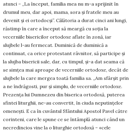
atunci – „La început, familia mea nu m-a sprijinit în
drumul meu, dar apoi, mama, sora și fratele meu au
devenit și ei ortodocși”. Călătoria a durat cinci ani lungi,
răstimp în care a început să meargă cu soția la
vecerniile bisericilor ortodoxe aflate în zonă, iar
slujbele l-au fermecat. Duminică de duminică a
continuat, ca orice protestant râvnitor, să participe și
la slujba bisericii sale, dar, cu timpul, și-a dat seama că
se simțea mai aproape de vecerniile ortodoxe, decât de
slujbele la care mergea toată familia sa. „Am sfârșit prin
a ne îndrăgosti, pur și simplu, de vecerniile ortodoxe.
Prezența lui Dumnezeu din biserica ortodoxă, puterea
sfintei liturghii, ne-au convertit, în ciuda neputințelor
omenești. E ca în cuvântul Sfântului Apostol Pavel către
corinteni, care le spune ce se întâmplă atunci când un
necredincios vine la o liturghie ortodoxă – «cele