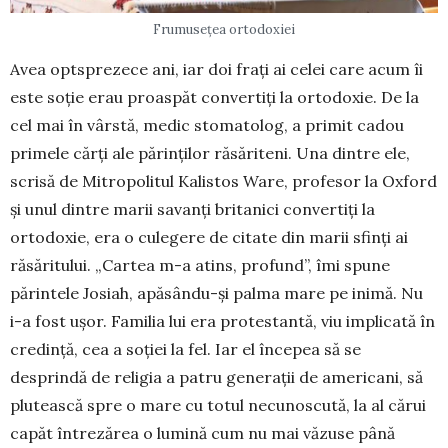
Frumusețea ortodoxiei
Avea optsprezece ani, iar doi frați ai celei care acum îi
este soție erau proaspăt convertiți la ortodoxie. De la
cel mai în vârstă, medic stomatolog, a primit cadou
primele cărți ale părinților răsăriteni. Una dintre ele,
scrisă de Mitropolitul Kalistos Ware, profesor la Oxford
și unul dintre marii savanți britanici convertiți la
ortodoxie, era o culegere de citate din marii sfinți ai
răsăritului. „Cartea m-a atins, profund”, îmi spune
părintele Josiah, apăsându-și palma mare pe inimă. Nu
i-a fost ușor. Familia lui era protestantă, viu implicată în
credință, cea a soției la fel. Iar el începea să se
desprindă de religia a patru generații de americani, să
plutească spre o mare cu totul necunoscută, la al cărui
capăt întrezărea o lumină cum nu mai văzuse până