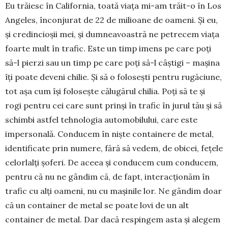
Eu trăiesc în California, toată viața mi-am trăit-o în Los
Angeles, înconjurat de 22 de milioane de oameni. Și eu,
și credincioșii mei, și dumneavoastră ne petrecem viața
foarte mult în trafic. Este un timp imens pe care poți
să-l pierzi sau un timp pe care poți să-l câștigi – mașina
îți poate deveni chilie. Și să o folosești pentru rugăciune,
tot așa cum își folosește călugărul chilia. Poți să te și
rogi pentru cei care sunt prinși în trafic în jurul tău și să
schimbi astfel tehnologia automobilului, care este
impersonală. Conducem în niște containere de metal,
identificate prin numere, fără să vedem, de obicei, fețele
celorlalți șoferi. De aceea și conducem cum conducem,
pentru că nu ne gândim că, de fapt, interacționăm în
trafic cu alți oameni, nu cu mașinile lor. Ne gândim doar
că un container de metal se poate lovi de un alt
container de metal. Dar dacă respingem asta și alegem