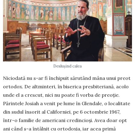
Deslușind calea
Niciodată nu s-ar fi închipuit sărutând mâna unui preot
ortodox. De altminteri, în biserica presbiteriană, acolo
unde el a crescut, nici nu poate fi vorba de preoție.
Părintele Josiah a venit pe lume în Glendale, o localitate
din sudul însorit al Californiei, pe 6 octombrie 1967,
într-o familie de americani credincioși. Avea doar opt
ani când s-a întâlnit cu ortodoxia, iar acea primă