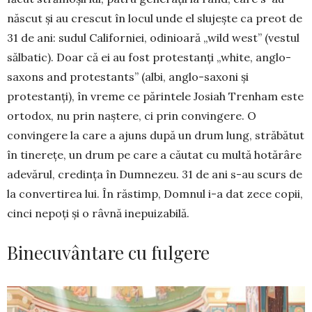
născut și au crescut în locul unde el slujește ca preot de
31 de ani: sudul Californiei, odinioară „wild west” (vestul
sălbatic). Doar că ei au fost protestanți „white, anglo-
saxons and protestants” (albi, anglo-saxoni și
protestanți), în vreme ce părintele Josiah Trenham este
ortodox, nu prin naștere, ci prin convingere. O
convingere la care a ajuns după un drum lung, străbătut
în tinerețe, un drum pe care a căutat cu multă hotărâre
adevărul, credința în Dumnezeu. 31 de ani s-au scurs de
la convertirea lui. În răstimp, Domnul i-a dat zece copii,
cinci nepoți și o râvnă inepuizabilă.
Binecuvântare cu fulgere