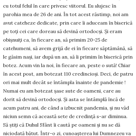
cu totul felul în care privesc viitorul. Eu slujesc în
parohia mea de 26 de ani. În tot acest răstimp, noi am
avut cateheze dedicate, prin care îi aduceam în biserică
pe toți cei care doreau să devină ortodocși. Și eram
obișnuiți ca, în fiecare an, să primim 20-25 de
catehumeni, să avem grijă de ei în fiecare săptămână, să
le găsim nași, iar după un an, să îi primim în biserică prin
botez. Acum vin la noi, în fiecare an, peste o sută! Chiar
în acest post, am botezat 110 credincioși. Deci, de patru
ori mai mult decât se întâmpla înainte de pandemie !
Numai eu am botezat șase sute de oameni, care au
dorit să devină ortodocși. Și asta se întâmplă încă de
acum patru ani, de când a izbucnit pandemia, și nu văd
niciun semn că această sete de credință s-ar diminua.
Să știți că Duhul Sfânt îi caută pe oameni și nu se dă
niciodată bătut. Într-o zi, cunoașterea lui Dumnezeu va