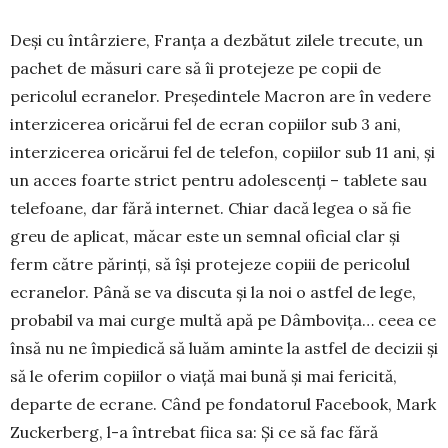
Deși cu întârziere, Franța a dezbătut zilele trecute, un
pachet de măsuri care să îi protejeze pe copii de
pericolul ecranelor. Președintele Macron are în vedere
interzicerea oricărui fel de ecran copiilor sub 3 ani,
interzicerea oricărui fel de telefon, copiilor sub 11 ani, și
un acces foarte strict pentru adolescenți – tablete sau
telefoane, dar fără internet. Chiar dacă legea o să fie
greu de aplicat, măcar este un semnal oficial clar și
ferm către părinți, să își protejeze copiii de pericolul
ecranelor. Până se va discuta și la noi o astfel de lege,
probabil va mai curge multă apă pe Dâmbovița… ceea ce
însă nu ne împiedică să luăm aminte la astfel de decizii și
să le oferim copiilor o viață mai bună și mai fericită,
departe de ecrane. Când pe fondatorul Facebook, Mark
Zuckerberg, l-a întrebat fiica sa: Și ce să fac fără