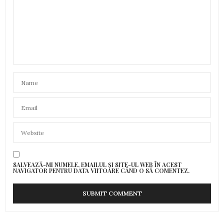
SALVEAZĂ-MI NUMELE, EMAILUL ȘI SITE-UL WEB ÎN ACEST
NAVIGATOR PENTRU DATA VIITOARE CÂND O SĂ COMENTEZ.