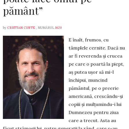
pământ”
by
CRISTIAN CURTE
, NUMĂRUL
1620
E înalt, frumos, cu
tâmplele cernite. Dacă nu
ar fi reverenda și crucea
pe care o poartă la piept,
aș putea ușor să mi-l
închipui, muncind
pământul, pe o preerie
americană, crescându-și
copiii și mulțumindu-i lui
Dumnezeu pentru ziua
care a trecut. Asta au
făcut strămoșii lui, patru generații la rând, care s-au