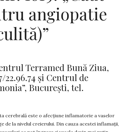
tru angiopatie
ulită)”
entrul Terramed Bună Ziua,
7/22.96.74 și Centrul de
monia”, Bucureşti, tel.
ta cerebrală este o afecțiune inflamatorie a vaselor
e de la nivelul creierului. Din cauza acestei inflamații,