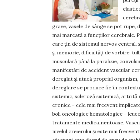
pereții
elastic
cerebra
grave, vasele de sânge se pot rupe, 
mai marcată a funcțiilor cerebrale. Pr
care țin de sistemul nervos central, 
și memorie, dificultăți de vorbire, tu
musculară până la paralizie, convulsii
manifestări de accident vascular cere
dereglat și atacă propriul organism, 
dereglare se produce fie în contextu
sistemic, scleroză sistemică, artrită 
cronice – cele mai frecvent implicate 
boli oncologice hematologice – leuce
tratamente medicamentoase. Vasculit
nivelul creierului și este mai frecvent