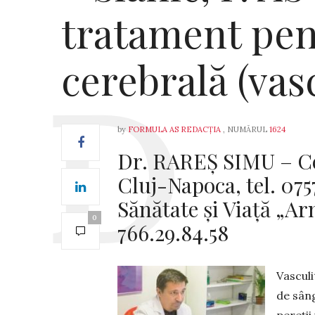
tratament pen
cerebrală (vasc
by
FORMULA AS REDACȚIA
, NUMĂRUL
1624
Dr. RAREȘ SIMU – C
Cluj-Napoca, tel. 075
Sănătate şi Viaţă „Ar
0
766.29.84.58
Vasculi
de sâng