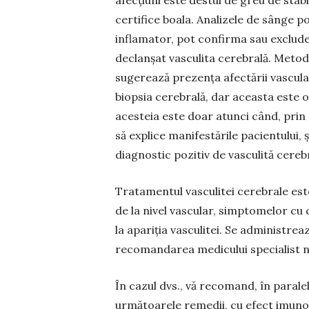
afecțiuni este destul de greu de stabi
certifice boala. Analizele de sânge p
inflamator, pot confirma sau exclude 
declanșat vasculita cerebrală. Metod
sugerează prezența afectării vascul
biopsia cerebrală, dar aceasta este o
acesteia este doar atunci când, prin c
să explice manifestările pacientului,
diagnostic pozitiv de vasculită cereb
Tratamentul vasculitei cerebrale es
de la nivel vascular, simptomelor cu c
la apariția vasculitei. Se administre
recomandarea medicului specialist 
În cazul dvs., vă recomand, în parale
următoarele remedii, cu efect imuno