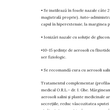
• Se instilează în fosele nazale câte 
magistrală proprie). Auto-administrare
capul în hiperextensie, la marginea p
• Ionizări nazale cu soluție de glucon
•10-15 ședințe de aerosoli cu flixotid
ser fiziologic.
• Se recomandă cura cu aerosoli salin
Tratamentul complementar (profilacti
medical O.R.L.– dr. I. Ghe. Mărginean,
aerosoli salini și plante medicinale a
secrețiile, reduc vâscozitatea sputei 