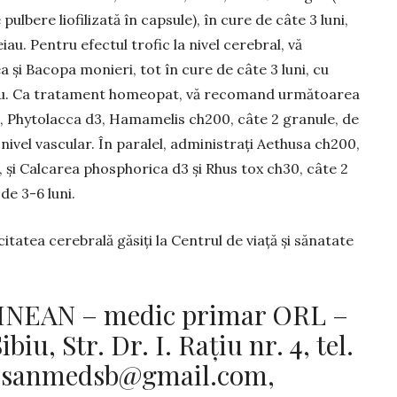
ulbere liofilizată în capsule), în cure de câte 3 luni,
au. Pentru efectul trofic la nivel cerebral, vă
și Bacopa monieri, tot în cure de câte 3 luni, cu
iau. Ca tratament homeopat, vă recomand următoarea
, Phytolacca d3, Hamamelis ch200, câte 2 granule, de
a nivel vascular. În paralel, administrați Aethusa ch200,
le, și Calcarea phosphorica d3 și Rhus tox ch30, câte 2
de 3-6 luni.
tatea cerebrală găsiți la Centrul de viață și sănatate
INEAN – medic primar ORL –
u, Str. Dr. I. Rațiu nr. 4, tel.
:
sanmedsb@gmail.com
,