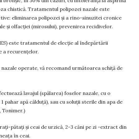
 bronșic, în 30% din cazuri, cu intoleranță la aspirină
oza chistică. Tratamentul polipozei nazale este
tive: eliminarea polipozei și a rino-sinuzitei cronice
le și olfacției (mirosului), prevenirea recidivelor.
S) este tratamentul de elecție al îndepărtării
ie a recurențelor.
ei nazale operate, vă recomand următoarea schiță de
fectuează lavajul (spălarea) foselor nazale, cu o
a 1 pahar apă călduță), sau cu soluții sterile din apa de
 Tonimer.)
ați-pătați și ceai de urzică, 2-3 căni pe zi -extract din
eața în ceai.