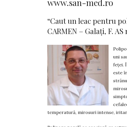
www.san-med.ro
“Caut un leac pentru po
CARMEN – Galați, F. AS n
Polipo
uni sau
feței.
este î
strănu
mirosu
simpto
cefale
temperatură, mirosuri intense, iritanț