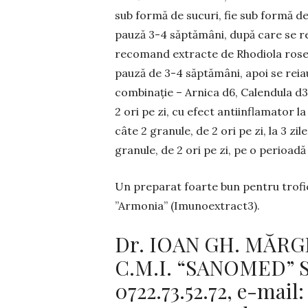
sub formă de sucuri, fie sub formă de p
pauză 3-4 săptămâni, după care se rei
recomand extracte de Rhodiola rosea 
pauză de 3-4 săptămâni, apoi se re
combinație – Arnica d6, Calendula d3
2 ori pe zi, cu efect antiinflamator l
câte 2 granule, de 2 ori pe zi, la 3 zi
granule, de 2 ori pe zi, pe o perioadă 
Un preparat foarte bun pentru trofici
”Armonia” (Imunoextract3).
Dr. IOAN GH. MĂRG
C.M.I. “SANOMED” Sibi
0722.73.52.72, e-mail