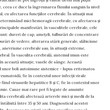
 vasculari se pot îngroșa și vasele devin mai puțin
e, ceea ce duce la îngreunarea fluxului sanguin la nivel
l, cu afectarea funcțiilor cerebrale. În situații mai
determinând mici hemoragii cerebrale, cu afectarea și
incipalele manifestări, în vasculitele cerebrale, cele
sunt: dureri de cap, amețeli, tulburări de concentrare
lburări de vedere, alterarea stării generale, slăbiciune
, anevrisme cerebrale sau, în situații extreme,
bral. În vasculita cerebrală, sistemul imun este
în această situație, vasele de sânge. Această
l unor boli autoimune sistemice – lupus eritematos
reumatoidă, fie în contextul unor infecții virale
fiind virusurile hepatitice B și C, fie în contextul unor
mie. Cauze mai rare pot fi legate de anumite
a cerebrală afectează arterele mici și medii de la
 întâlnită între 35 și 50 ani. Diagnosticul acestei