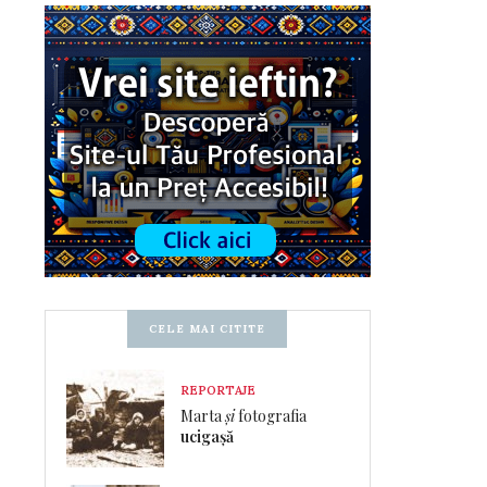
CELE MAI CITITE
REPORTAJE
Marta
și
fotografia
ucigașă