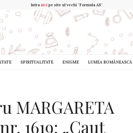
Intra
aici
pe site ul vechi "Formula AS"
ĂTATE
SPIRITUALITATE
ENIGME
LUMEA ROMÂNEASCĂ
tru MARGARETA
 nr. 1619: „Caut