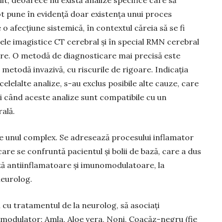
lit, deoarece nu există analize specifice care să
ot pune în evidență doar existența unui proces
o afecțiune sistemică, în contextul căreia să se fi
ele imagistice CT cerebral și în special RMN cerebral
are. O metodă de diagnosticare mai precisă este
 metodă invazivă, cu riscurile de rigoare. Indicația
elelalte analize, s-au exclus posibile alte cauze, care
 și când aceste analize sunt compatibile cu un
rală.
te unul complex. Se adresează procesului inflamator
are se confruntă pacientul și bolii de bază, care a dus
ază antiinflamatoare și imunomodulatoare, la
neurolog.
l cu tratamentul de la neurolog, să asociați
modulator: Amla, Aloe vera, Noni, Coacăz-negru (fie