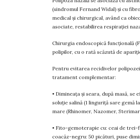
Polipoza nazală se asociază cu astmul
(sindromul Fernand Widal) și cu fibr
medical și chirurgical, având ca obiec
asociate, restabilirea respirației naza
Chirurgia endoscopică funcțională (FE
polipilor, cu o rată scăzută de apariț
Pentru evitarea recidivelor polipoz
tratament complementar:
• Dimineața și seara, după masă, se e
soluție salină (1 linguriță sare gemă l
mare (Rhinomer, Nazomer, Sterimar,
• Fito-gemoterapie cu: ceai de trei-fr
coacăz-negru: 50 picături, puse dimin