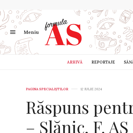
Meniu
ARHIVĂ
REPORTAJE
SĂN
PAGINA SPECIALIȘTILOR
12 IULIE 2024
Răspuns pen
– Slănic, F. AS