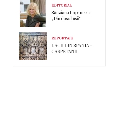
EDITORIAL
Sânziana Pop: mesaj
„Din dosul ușii”
REPORTAJE
DACII DIN SPANIA –
CARPETANII