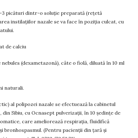
2-3 picături dintr-o soluție preparată (rețetă
a instilațiilor nazale se va face în poziția culcat, cu
atului.
at de calciu
e nebules (dexametazonă), câte o fiolă, diluată în 10 ml
i naturali.
c) al polipozei nazale se efectuează la cabinetul
 din Sibiu, cu Ocnasept pulverizații, în 10 ședințe de
romatice, care ameliorează respirația, fluidifică
și bronhospasmul. (Pentru pacienții din țară și