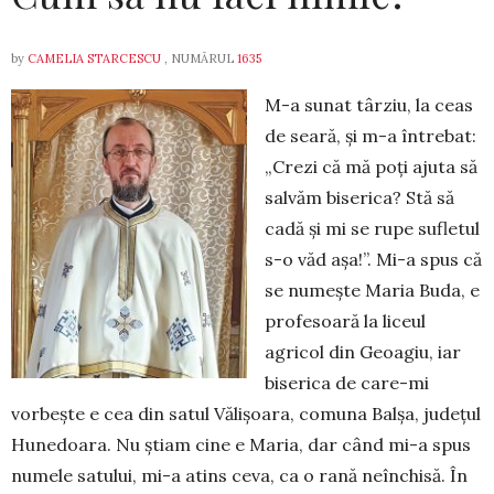
by
CAMELIA STARCESCU
, NUMĂRUL
1635
M-a sunat târziu, la ceas
de seară, și m-a întrebat:
„Crezi că mă poți ajuta să
salvăm biserica? Stă să
cadă și mi se rupe sufletul
s-o văd așa!”. Mi-a spus că
se numește Maria Buda, e
profesoară la liceul
agricol din Geoagiu, iar
biserica de care-mi
vorbește e cea din satul Vălișoara, comuna Balșa, județul
Hunedoara. Nu știam cine e Maria, dar când mi-a spus
numele satului, mi-a atins ceva, ca o rană neînchisă. În