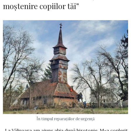
moștenire copiilor tăi”
În timpul reparațiilor de urgență
„La Vălișoara am ajuns abia după hirotonie. M-a copleșit