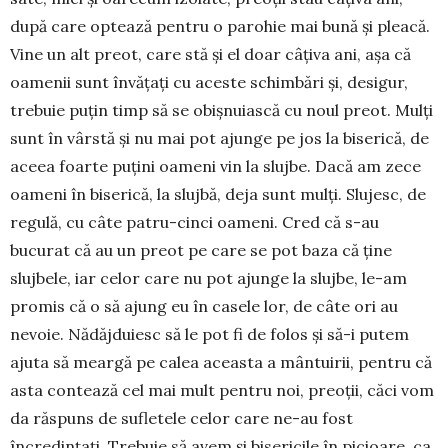
după care optează pentru o parohie mai bună și pleacă.
Vine un alt preot, care stă și el doar câțiva ani, așa că
oamenii sunt învățați cu aceste schimbări și, desigur,
trebuie puțin timp să se obișnuiască cu noul preot. Mulți
sunt în vârstă și nu mai pot ajunge pe jos la biserică, de
aceea foarte puțini oameni vin la slujbe. Dacă am zece
oameni în biserică, la slujbă, deja sunt mulți. Slujesc, de
regulă, cu câte patru-cinci oameni. Cred că s-au
bucurat că au un preot pe care se pot baza că ține
slujbele, iar celor care nu pot ajunge la slujbe, le-am
promis că o să ajung eu în casele lor, de câte ori au
nevoie. Nădăjduiesc să le pot fi de folos și să-i putem
ajuta să meargă pe calea aceasta a mântuirii, pentru că
asta contează cel mai mult pentru noi, preoții, căci vom
da răspuns de sufletele celor care ne-au fost
încredințați. Trebuie să avem și bisericile în picioare, ca