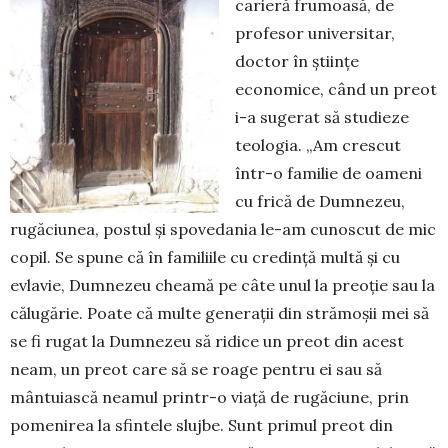
carieră frumoasă, de
profesor universitar,
doctor în științe
economice, când un preot
i-a sugerat să studieze
teologia. „Am crescut
într-o familie de oameni
cu frică de Dumnezeu,
rugăciunea, postul și spovedania le-am cunoscut de mic
copil. Se spune că în familiile cu credință multă și cu
evlavie, Dumnezeu cheamă pe câte unul la preoție sau la
călugărie. Poate că multe generații din strămoșii mei să
se fi rugat la Dumnezeu să ridice un preot din acest
neam, un preot care să se roage pentru ei sau să
mântuiască neamul printr-o viață de rugăciune, prin
pomenirea la sfintele slujbe. Sunt primul preot din