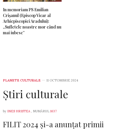
In memoriam PS Emilian
Crișanul (Episcop Vicar al
Arhiepiscopiei Aradului):
„Sufletele noastre mor când nu
mai iubesc”
PLANETE CULTURALE
11 OCTOMBRIE 2024
Ştiri culturale
by
INES HRISTEA
, NUMĂRUL
1637
FILIT 2024 şi-a anunţat primii