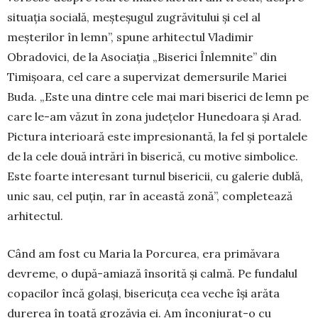
situația socială, meșteșugul zugrăvitului și cel al
meșterilor în lemn”, spune arhitectul Vladimir
Obradovici, de la Asociația „Biserici Înlemnite” din
Timișoara, cel care a supervizat demersurile Mariei
Buda. „Este una dintre cele mai mari biserici de lemn pe
care le-am văzut în zona județelor Hunedoara și Arad.
Pictura interioară este impresionantă, la fel și portalele
de la cele două intrări în biserică, cu motive simbolice.
Este foarte interesant turnul bisericii, cu galerie dublă,
unic sau, cel puțin, rar în această zonă”, completează
arhitectul.
Când am fost cu Maria la Porcurea, era primăvara
devreme, o după-amiază însorită și calmă. Pe fundalul
copacilor încă golași, bisericuța cea veche își arăta
durerea în toată grozăvia ei. Am înconjurat-o cu