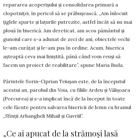
repararea acoperișului și consolidarea primară a
clopotniței, în pericol să se prăbușească. „Am înlocuit
țiglele sparte și lațurile putrezite, astfel încât să nu mai
plouă în biserică. Am dereticat, am scos pământul și
gunoiul care s-a adunat de zeci de ani, obiectele vechi
le-am curățat și le-am pus în ordine. Acum, biserica
așteaptă ceva mai liniștită, până când vom reuși să
facem un proiect de reabilitare”, spune Maria Buda.
Părintele Sorin-Ciprian Teiușan este, de la începutul
acestui an, parohul din Voia, cu filiile Ardeu și Vălișoara
(Porcurea) și s-a implicat încă de la început în toate
cele făcute pentru salvarea bisericii de lemn cu hramul
„Sfinții Arhangheli Mihail și Gavriil”.
„Ce ai apucat de la strămoși lasă