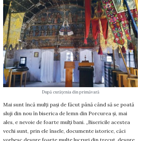
După curățenia din primăvară
Mai sunt încă mulți pași de făcut până când să se poată
sluji din nou în biserica de lemn din Porcurea și, mai
ales, e nevoie de foarte mulți bani. „Bisericile acestea
vechi sunt, prin ele însele, documente istorice, căci
vorbesc despre foarte multe lucruri din trecut, despre