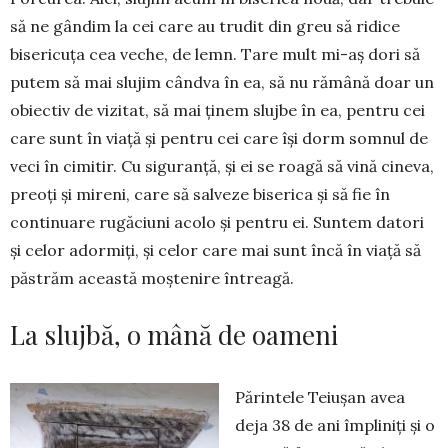
să ne gândim la cei care au trudit din greu să ridice
bisericuța cea veche, de lemn. Tare mult mi-aș dori să
putem să mai slujim când­va în ea, să nu rămână doar un
obiectiv de vizitat, să mai ținem slujbe în ea, pentru cei
care sunt în viață și pentru cei care își dorm somnul de
veci în cimitir. Cu siguranță, și ei se roagă să vină cineva,
preoți și mireni, care să salveze biserica și să fie în
continuare rugăciuni acolo și pentru ei. Suntem datori
și celor adormiți, și celor care mai sunt încă în viață să
păstrăm această moștenire întreagă.
La slujbă, o mână de oameni
Părintele Teiușan avea
deja 38 de ani împliniți și o