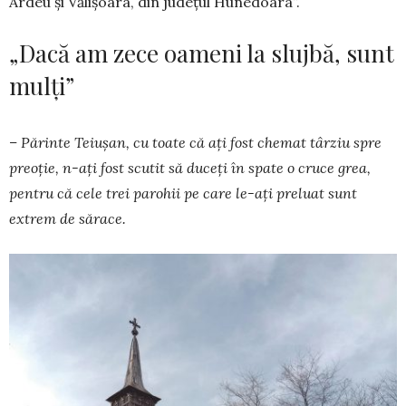
Ardeu și Vălișoara, din județul Hunedoara”.
„Dacă am zece oameni la slujbă, sunt
mulți”
– Părinte Teiușan, cu toate că ați fost chemat târziu spre
preoție, n-ați fost scutit să duceți în spate o cruce grea,
pentru că cele trei parohii pe care le-ați preluat sunt
extrem de sărace.