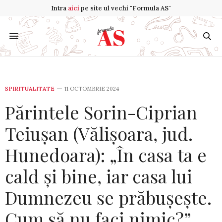
Intra
aici
pe site ul vechi "Formula AS"
SPIRITUALITATE
11 OCTOMBRIE 2024
Părintele Sorin-Ciprian
Teiușan (Vălișoara, jud.
Hunedoara): „În casa ta e
cald și bine, iar casa lui
Dumnezeu se prăbușește.
Cum să nu faci nimic?”