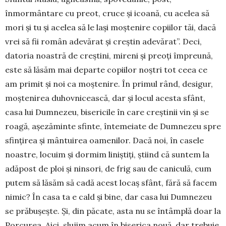
înmormântare cu preot, cruce și icoană, cu acelea să
mori și tu și acelea să le lași moștenire copiilor tăi, dacă
vrei să fii român adevărat și creștin adevărat”. Deci,
datoria noastră de creștini, mireni și preoți împreună,
este să lăsăm mai departe copiilor noștri tot ceea ce
am primit și noi ca moștenire. În primul rând, desigur,
moștenirea duhovnicească, dar și locul acesta sfânt,
casa lui Dumnezeu, bisericile în care creștinii vin și se
roagă, așezăminte sfinte, întemeiate de Dumnezeu spre
sfințirea și mântuirea oamenilor. Dacă noi, în casele
noastre, locuim și dormim liniștiți, știind că suntem la
adăpost de ploi și ninsori, de frig sau de caniculă, cum
putem să lăsăm să cadă acest locaș sfânt, fără să facem
nimic? În casa ta e cald și bine, dar casa lui Dumnezeu
se prăbușește. Și, din păcate, asta nu se întâmplă doar la
Porcurea. Aici, slujim acum în biserica nouă, dar trebuie