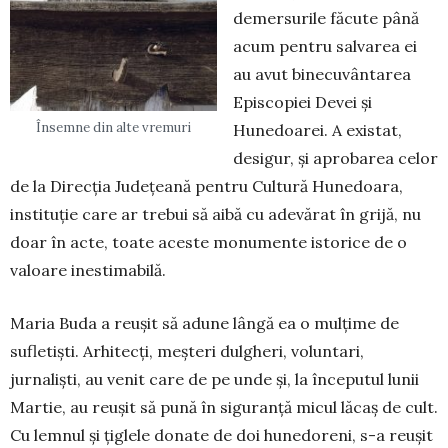
demersurile făcute până
acum pentru salvarea ei
au avut binecuvântarea
Episcopiei Devei și
Însemne din alte vremuri
Hunedoarei. A existat,
desigur, și aprobarea celor
de la Direcția Județeană pentru Cultură Hunedoara,
instituție care ar trebui să aibă cu adevărat în grijă, nu
doar în acte, toate aceste monumente istorice de o
valoare inestimabilă.
Maria Buda a reușit să adune lângă ea o mulțime de
sufletiști. Arhitecți, meșteri dulgheri, voluntari,
jurnaliști, au venit care de pe unde și, la începutul lunii
Martie, au reușit să pună în siguranță micul lăcaș de cult.
Cu lemnul și țiglele donate de doi hunedoreni, s-a reușit