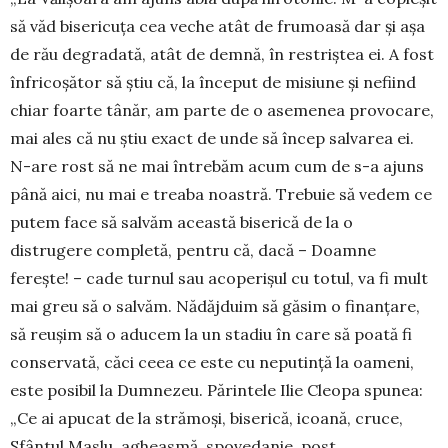
să văd bisericuța cea veche atât de frumoasă dar și așa
de rău degradată, atât de demnă, în restriștea ei. A fost
înfricoșător să știu că, la început de misiune și nefiind
chiar foarte tânăr, am parte de o asemenea provocare,
mai ales că nu știu exact de unde să încep salvarea ei.
N-are rost să ne mai întrebăm acum cum de s-a ajuns
până aici, nu mai e treaba noastră. Trebuie să vedem ce
putem face să salvăm această biserică de la o
distrugere completă, pentru că, dacă – Doamne
ferește! – cade turnul sau acoperișul cu totul, va fi mult
mai greu să o salvăm. Nădăjduim să găsim o finanțare,
să reușim să o aducem la un stadiu în care să poată fi
conservată, căci ceea ce este cu neputință la oameni,
este posibil la Dumnezeu. Părintele Ilie Cleopa spunea:
„Ce ai apucat de la strămoși, biserică, icoană, cruce,
Sfântul Maslu, agheasmă, spovedanie, post,