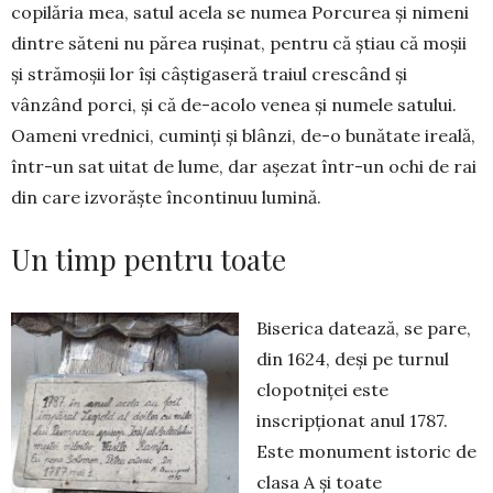
copilăria mea, satul acela se numea Porcurea și nimeni
dintre săteni nu părea rușinat, pentru că știau că moșii
și strămoșii lor își câștigaseră traiul crescând și
vânzând porci, și că de-acolo venea și numele satului.
Oameni vrednici, cuminți și blânzi, de-o bunătate ireală,
într-un sat uitat de lume, dar așezat într-un ochi de rai
din care izvorăște încontinuu lumină.
Un timp pentru toate
Biserica datează, se pare,
din 1624, deși pe turnul
clopotniței este
inscripționat anul 1787.
Este monument istoric de
clasa A și toate