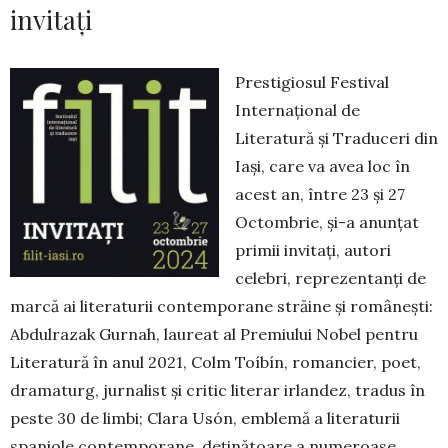
invitaţi
Prestigiosul Festival
Internaţional de
Literatură şi Traduceri din
Iaşi, care va avea loc în
acest an, între 23 şi 27
Octombrie, şi-a anunţat
primii invitaţi, autori
celebri, reprezentanţi de
marcă ai literaturii contemporane străine şi româneşti:
Abdulrazak Gurnah, laureat al Premiului Nobel pentru
Literatură în anul 2021, Colm Toíbín, romancier, poet,
dramaturg, jurnalist şi critic literar irlandez, tradus în
peste 30 de limbi; Clara Usón, emblemă a literaturii
spaniole contemporane, deţinătoare a numeroase