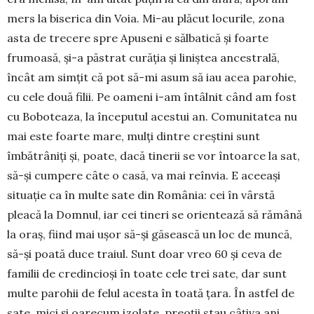
mers la biserica din Voia. Mi-au plăcut locurile, zona
asta de trecere spre Apuseni e sălbatică și foarte
frumoasă, și-a păstrat curăția și liniștea ancestrală,
încât am simțit că pot să-mi asum să iau acea parohie,
cu cele două filii. Pe oameni i-am întâlnit când am fost
cu Boboteaza, la începutul acestui an. Comunitatea nu
mai este foarte mare, mulți dintre creștini sunt
îmbătrâniți și, poate, dacă tinerii se vor întoarce la sat,
să-și cumpere câte o casă, va mai reînvia. E aceeași
situație ca în multe sate din România: cei în vârstă
pleacă la Domnul, iar cei tineri se orientează să rămână
la oraș, fiind mai ușor să-și găsească un loc de muncă,
să-și poată duce traiul. Sunt doar vreo 60 și ceva de
familii de credincioși în toate cele trei sate, dar sunt
multe parohii de felul acesta în toată țara. În astfel de
sate, mici și oarecum izolate, preoții stau câțiva ani,