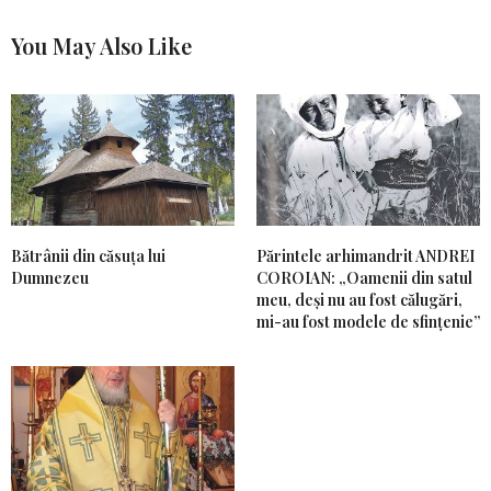
You May Also Like
Bătrânii din căsuța lui
Părintele arhimandrit ANDREI
Dumnezeu
COROIAN: „Oamenii din satul
meu, deși nu au fost călugări,
mi-au fost modele de sfințenie”