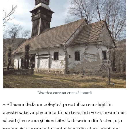
Biserica care nu vrea să moară
– Aflasem de la un coleg că preotul care a slujit în
aceste sate va pleca în altă parte și, într-o zi, m-am dus
să văd și eu zona și bisericile. La biserica din Ardeu, ușa
era închisă, m-am uitat puțin la ea din afară, apoi am