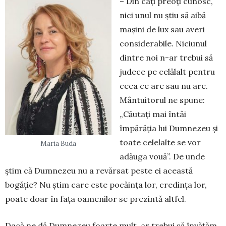
– Din câți preoți cunosc,
nici unul nu știu să aibă
mașini de lux sau averi
considerabile. Niciunul
dintre noi n-ar trebui să
judece pe celălalt pentru
ceea ce are sau nu are.
Mântuitorul ne spune:
„Căutați mai întâi
împărăția lui Dumnezeu și
toate celelalte se vor
Maria Buda
adăuga vouă”. De unde
știm că Dumnezeu nu a revărsat peste ei această
bogăție? Nu știm care este pocăința lor, credința lor,
poate doar în fața oamenilor se prezintă altfel.
Dacă ne dă Dumnezeu foarte mult, ar trebui să învățăm