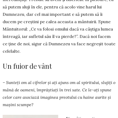
să putem sluji în ele, pentru că acolo vine harul lui
Dumnezeu, dar cel mai important e să putem să îi
ducem pe creștini pe calea aceasta a mântuirii. Spune
Mântuitorul: „Ce va folosi omului dacă va câștiga lumea
întreagă, iar sufletul său îl va pierde?”. Dacă noi facem
ce ține de noi, sigur că Dumnezeu va face negreșit toate
celelalte.
Un fuior de vânt
– Sunteți om al cifrelor și ați ajuns om al spiritului, slujiți o
mână de oameni, împrăștiați în trei sate. Ce le-ați spune
celor care asociază imaginea preotului cu haine aurite și
mașini scumpe?