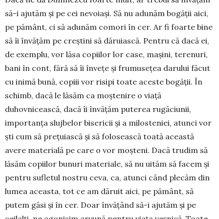
să-i ajutăm și pe cei nevoiași. Să nu adunăm bogății aici,
pe pământ, ci să adunăm comori în cer. Ar fi foarte bine
să îi învățăm pe creștini să dăruiască. Pentru că dacă ei,
de exemplu, vor lăsa copiilor lor case, mașini, terenuri,
bani în cont, fără să îi învețe și frumusețea darului făcut
cu inimă bună, copiii vor risipi toate aceste bogății. În
schimb, dacă le lăsăm ca moștenire o viață
duhovnicească, dacă îi învățăm puterea rugăciunii,
importanța slujbelor bisericii și a milosteniei, atunci vor
ști cum să prețuiască și să folosească toată această
avere materială pe care o vor moșteni. Dacă trudim să
lăsăm copiilor bunuri materiale, să nu uităm să facem și
pentru sufletul nostru ceva, ca, atunci când plecăm din
lumea aceasta, tot ce am dăruit aici, pe pământ, să
putem găsi și în cer. Doar învățând să-i ajutăm și pe
ceilalți, ne agonisim arvună pentru viața veșnică. Toate