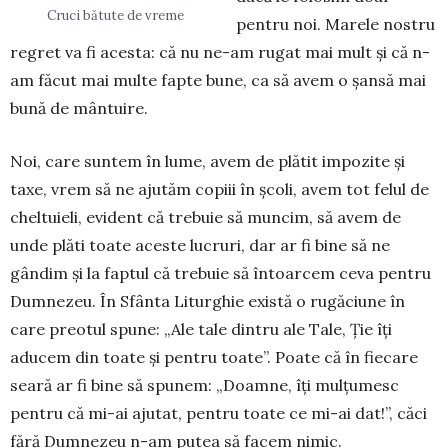
Cruci bătute de vreme
pentru noi. Marele nostru
regret va fi acesta: că nu ne-am rugat mai mult și că n-
am făcut mai multe fapte bune, ca să avem o șansă mai
bună de mântuire.
Noi, care suntem în lume, avem de plătit impozite și
taxe, vrem să ne ajutăm copiii în școli, avem tot felul de
cheltuieli, evident că trebuie să muncim, să avem de
unde plăti toate aceste lucruri, dar ar fi bine să ne
gândim și la faptul că trebuie să întoarcem ceva pentru
Dumnezeu. În Sfânta Liturghie există o rugăciune în
care preotul spune: „Ale tale dintru ale Tale, Ție îți
aducem din toate și pentru toate”. Poate că în fiecare
seară ar fi bine să spunem: „Doamne, îți mulțumesc
pentru că mi-ai ajutat, pentru toate ce mi-ai dat!”, căci
fără Dumnezeu n-am putea să facem nimic.