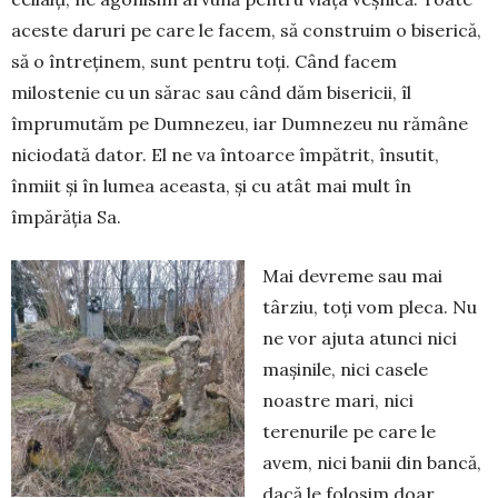
aceste daruri pe care le facem, să construim o biserică,
să o întreținem, sunt pentru toți. Când facem
milostenie cu un sărac sau când dăm bisericii, îl
împrumutăm pe Dumnezeu, iar Dumnezeu nu rămâne
niciodată dator. El ne va întoarce împătrit, însutit,
înmiit și în lumea aceasta, și cu atât mai mult în
împărăția Sa.
Mai devreme sau mai
târziu, toți vom pleca. Nu
ne vor ajuta atunci nici
mașinile, nici casele
noastre mari, nici
terenurile pe care le
avem, nici banii din bancă,
dacă le folosim doar