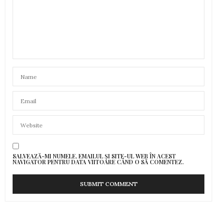
SALVEAZĂ-MI NUMELE, EMAILUL ȘI SITE-UL WEB ÎN ACEST
NAVIGATOR PENTRU DATA VIITOARE CÂND O SĂ COMENTEZ.