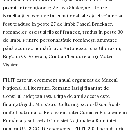
premii internaţionale; Zeruya Shalev, scriitoare
israeliană cu renume internaţional, ale cărei volume au
fost traduse în peste 27 de limbi; Pascal Bruckner,
romancier, eseist şi filozof francez, tradus în peste 30
de limbi. Printre personalităţile româneşti anunţate
până acum se numără Liviu Antonesei, Iulia Gherasim,
Bogdan O. Popescu, Cristian Teodorescu şi Matei
Vişniec.
FILIT este un eveniment anual organizat de Muzeul
Național al Literaturii Române Iași și finanțat de
Consiliul Județean Iași. Ediția de anul acesta este
finanțată și de Ministerul Culturii și se desfășoară sub
înaltul patronaj al Reprezentanței Comisiei Europene în
România și sub cel al Comisiei Naționale a României
pentru UNESCO. De asemenea, FILIT 2024 se subscrie