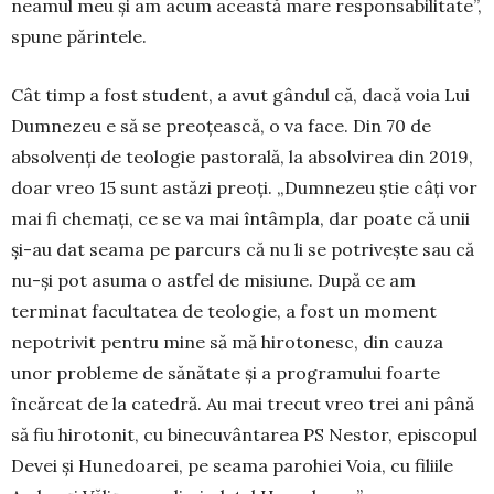
neamul meu și am acum această mare responsabilitate”,
spune părintele.
Cât timp a fost student, a avut gândul că, dacă voia Lui
Dumnezeu e să se preoțească, o va face. Din 70 de
absolvenți de teologie pastorală, la absolvirea din 2019,
doar vreo 15 sunt astăzi preoți. „Dumnezeu știe câți vor
mai fi chemați, ce se va mai întâmpla, dar poate că unii
și-au dat seama pe parcurs că nu li se potrivește sau că
nu-și pot asuma o astfel de misiune. După ce am
terminat facultatea de teologie, a fost un moment
nepotrivit pentru mine să mă hirotonesc, din cauza
unor probleme de sănătate și a programului foarte
încărcat de la catedră. Au mai trecut vreo trei ani până
să fiu hirotonit, cu binecuvântarea PS Nestor, episcopul
Devei și Hunedoarei, pe seama parohiei Voia, cu filiile