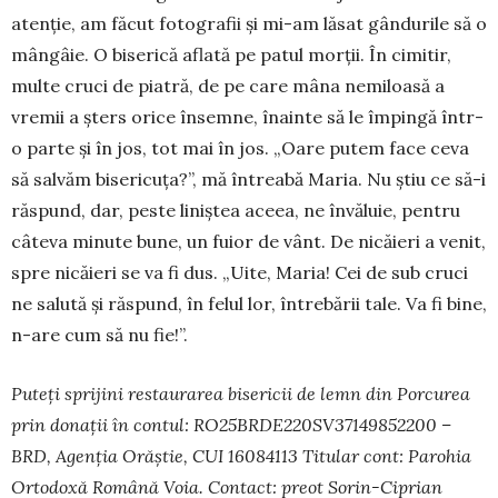
atenție, am făcut fotografii și mi-am lăsat gândurile să o
mângâie. O biserică aflată pe patul morții. În cimitir,
multe cruci de piatră, de pe care mâna nemiloasă a
vremii a șters orice însemne, înainte să le împingă într-
o parte și în jos, tot mai în jos. „Oare putem face ceva
să salvăm bisericuța?”, mă întreabă Maria. Nu știu ce să-i
răspund, dar, peste liniștea aceea, ne învăluie, pentru
câteva minute bune, un fuior de vânt. De nicăieri a venit,
spre nicăieri se va fi dus. „Uite, Maria! Cei de sub cruci
ne salută și răspund, în felul lor, întrebării tale. Va fi bine,
n-are cum să nu fie!”.
Puteți sprijini restaurarea bisericii de lemn din Porcurea
prin donații în contul: RO25BRDE220SV37149852200 –
BRD, Agenția Orăștie, CUI 16084113 Titular cont: Parohia
Ortodoxă Română Voia. Contact: preot Sorin-Ciprian