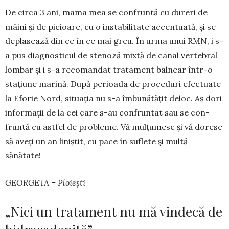
De circa 3 ani, mama mea se con­fruntă cu dureri de
mâini și de pi­cioare, cu o instabilitate accen­tua­tă, și se
deplasează din ce în ce mai greu. În urma unui RMN, i s-
a pus diag­nosticul de stenoză mixtă de canal vertebral
lombar și i s-a reco­mandat tratament balnear într-o
stațiune marină. După perioada de proceduri efectuate
la Eforie Nord, situația nu s-a îmbunătățit deloc. Aș dori
informații de la cei care s-au confruntat sau se con­
fruntă cu astfel de probleme. Vă mulțumesc și vă doresc
să aveți un an liniștit, cu pace în suflete și multă
sănătate!
GEORGETA – Ploiești
„Nici un tratament nu mă vindecă de