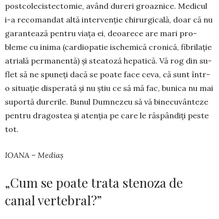
post­co­lecistec­to­mie, având dureri groaz­nice. Me­di­cul
i-a reco­man­­dat altă inter­venție chirurgicală, doar că nu
ga­rantează pentru viața ei, deoarece are mari pro­
bleme cu inima (car­diopatie ischemică cro­nică, fibrilație
atrială perma­nen­tă) și stea­toză hepatică. Vă rog din su­
flet să ne spuneți dacă se poate face ceva, că sunt într-
o situație dis­perată și nu știu ce să mă fac, bunica nu mai
suportă durerile. Bunul Dumnezeu să vă binecu­vânteze
pentru dragos­tea și atenția pe care le răspândiți peste
tot.
IOANA – Mediaș
„Cum se poate trata stenoza de
canal vertebral?”