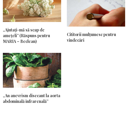
„Ajutați-mă să scap de
Cititorii mulțumesc pentru
amețeli” (Răspuns pentru
vindecări
MARIA – Beclean)
„An anevrism disecant la aorta
abdominală infrarenală”