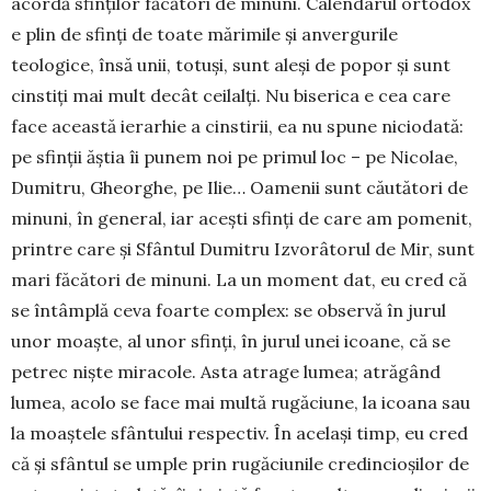
acordă sfinților făcători de minuni. Calendarul ortodox
e plin de sfinți de toate mărimile și anvergurile
teologice, însă unii, totuși, sunt aleși de popor și sunt
cinstiți mai mult decât ceilalți. Nu biserica e cea care
face această ierarhie a cinstirii, ea nu spune niciodată:
pe sfinții ăștia îi punem noi pe primul loc – pe Nicolae,
Dumitru, Gheorghe, pe Ilie… Oamenii sunt căutători de
minuni, în general, iar acești sfinți de care am pomenit,
printre care și Sfântul Dumitru Izvorâtorul de Mir, sunt
mari făcători de minuni. La un moment dat, eu cred că
se întâmplă ceva foarte complex: se observă în jurul
unor moaște, al unor sfinți, în jurul unei icoane, că se
petrec niște miracole. Asta atrage lumea; atrăgând
lumea, acolo se face mai multă rugăciune, la icoana sau
la moaștele sfântului respectiv. În același timp, eu cred
că și sfântul se umple prin rugăciunile credincioșilor de