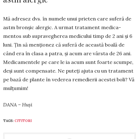
Mă adresez dvs. în numele unui prieten care suferă de
astm bronșic alergic. A urmat tratament medica­
mentos sub supravegherea medicului timp de 2 ani și 6
luni. Țin să men­ționez că suferă de această boală de
când era în clasa a patra, și acum are vârsta de 26 ani.
Me­dicamentele pe care le ia acum sunt foarte scumpe,
deși sunt compensate. Ne puteți ajuta cu un tratament
pe bază de plante în vede­rea remedierii aces­tei boli? Vă
mulțumim!
DANA – Huși
TAGS:
CITITORI