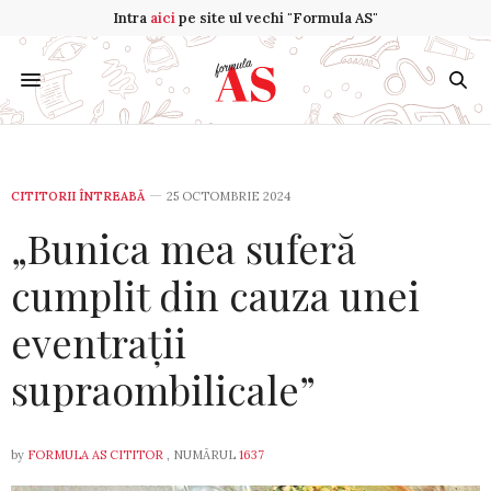
Intra
aici
pe site ul vechi "Formula AS"
CITITORII ÎNTREABĂ
25 OCTOMBRIE 2024
„Bunica mea suferă
cumplit din cauza unei
eventrații
supraombilicale”
by
FORMULA AS CITITOR
, NUMĂRUL
1637