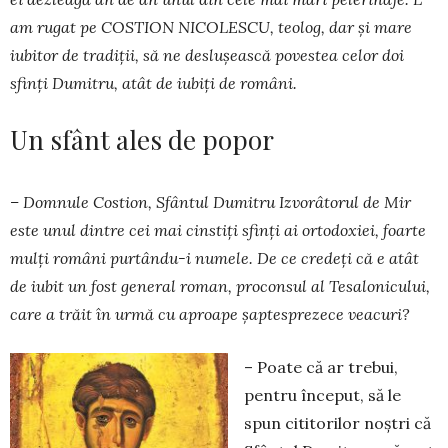
am rugat pe COS­TION NICOLESCU, teolog, dar și mare
iubitor de tradiții, să ne deslușească povestea celor doi
sfinți Dumitru, atât de iubiți de români.
Un sfânt ales de popor
– Domnule Cos­ti­on, Sfântul Dumitru Izvorâtorul de Mir
este unul dintre cei mai cin­stiți sfinți ai ortodoxiei, foarte
mulți români purtându-i numele. De ce credeți că e atât
de iubit un fost general roman, proconsul al Tesalonicului,
care a trăit în urmă cu aproape șaptesprezece veacuri?
– Poate că ar trebui,
pentru început, să le
spun cititorilor noștri că