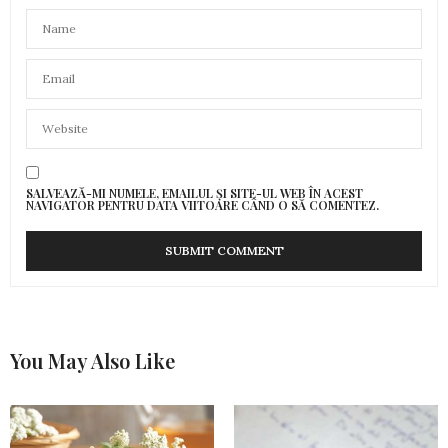
SALVEAZĂ-MI NUMELE, EMAILUL ȘI SITE-UL WEB ÎN ACEST
NAVIGATOR PENTRU DATA VIITOARE CÂND O SĂ COMENTEZ.
You May Also Like