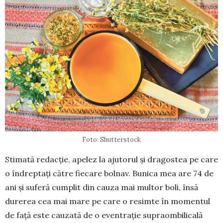
Foto: Shutterstock
Stimată redacție, apelez la ajutorul și dra­gos­tea pe care
o îndreptați către fiecare bol­nav. Bu­nica mea are 74 de
ani și suferă cumplit din cauza mai mul­tor boli, însă
dure­rea cea mai mare pe care o re­simte în mo­mentul
de față este cauzată de o eventrație supra­ombilicală