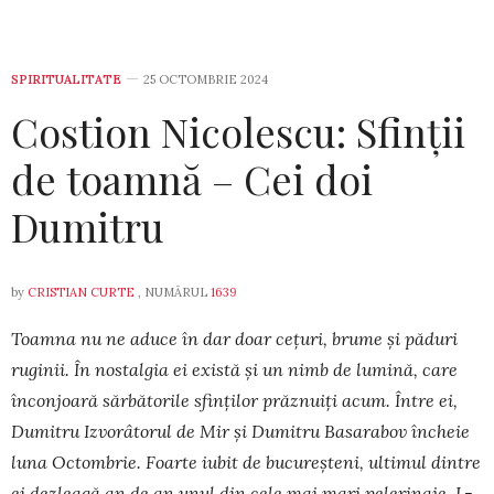
SPIRITUALITATE
25 OCTOMBRIE 2024
Costion Nicolescu: Sfinții
de toamnă – Cei doi
Dumitru
by
CRISTIAN CURTE
, NUMĂRUL
1639
Toamna nu ne aduce în dar doar cețuri, brume și păduri
ruginii. În nostalgia ei există și un nimb de lumină, care
înconjoară sărbătorile sfinților prăznuiți acum. Între ei,
Dumitru Izvorâtorul de Mir și Dumitru Basarabov încheie
luna Octombrie. Foarte iubit de bucureșteni, ultimul dintre
ei dezleagă an de an unul din cele mai mari pelerinaje. L-