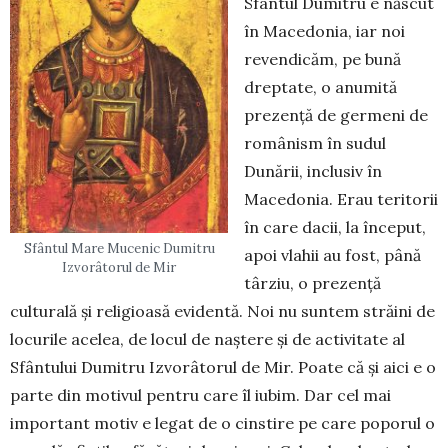
Sfântul Dumitru e născut
în Macedonia, iar noi
revendicăm, pe bună
dreptate, o anumită
prezență de germeni de
românism în sudul
Dunării, inclusiv în
Macedonia. Erau teritorii
în care dacii, la început,
Sfântul Mare Mucenic Dumitru
apoi vlahii au fost, până
Izvorâtorul de Mir
târziu, o prezență
culturală și religioasă evidentă. Noi nu suntem străini de
locurile acelea, de locul de naștere și de activitate al
Sfântului Dumitru Izvorâtorul de Mir. Poate că și aici e o
parte din motivul pentru care îl iubim. Dar cel mai
important motiv e legat de o cinstire pe care poporul o