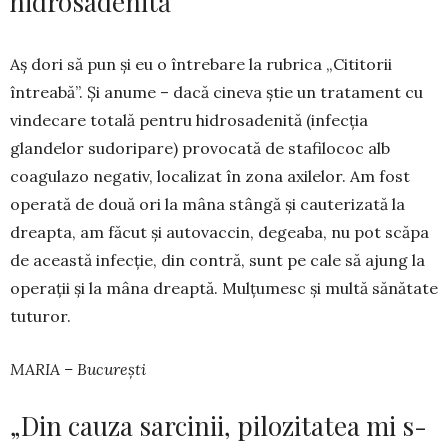
hidrosadenită”
Aș dori să pun și eu o întrebare la rubrica „Ci­ti­torii
întreabă”. Și anume – dacă cineva știe un tra­tament cu
vindecare totală pentru hidro­sa­de­nită (infecția
glandelor sudoripare) provocată de stafi­lo­coc alb
coagulazo negativ, locali­zat în zona axi­le­lor. Am fost
operată de două ori la mâna stân­gă și cauterizată la
dreapta, am făcut și auto­vac­cin, de­geaba, nu pot scăpa
de această infecție, din contră, sunt pe cale să ajung la
operații și la mâna dreaptă. Mulțumesc și multă sănătate
tutu­ror.
MARIA – București
„Din cauza sarcinii, pilozitatea mi s-