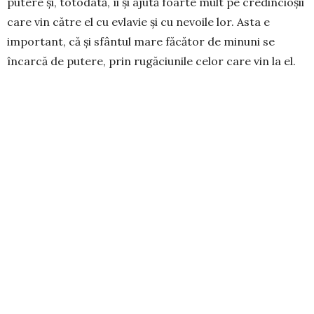
putere și, totodată, îi și ajută foarte mult pe credincioșii
care vin către el cu evlavie și cu nevoile lor. Asta e
important, că și sfântul mare făcător de minuni se
încarcă de putere, prin rugăciunile celor care vin la el.
Pe de altă parte, toate acestea sunt minuni, nu sunt
lucruri automate. Adică, nu înseamnă că dacă te duci și
te rogi la Sfântul Dumitru Izvorâtorul de Mir și ai un
necaz sau o boală, te-ai și vindecat. Dimpotrivă, s-ar
putea ca dintr-o mie de oameni să fie doar zece,
douăzeci, nu se știe câți, cărora să li se împlinească
cererea. Dar în mod clar, e un plus de forță de
transmitere de binefaceri ale lui Dumnezeu, căci
Dumnezeu lucrează, până la urmă, prin acești mari sfinți
și prin moaștele lor.
– Dincolo de viața de sinaxar a Sfântului Dumitru