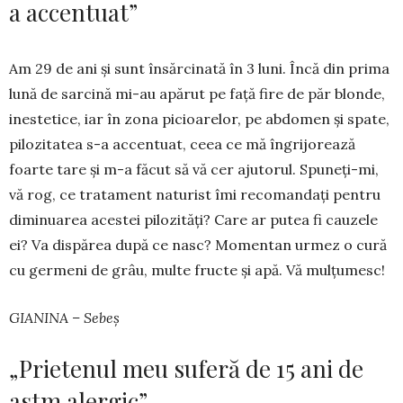
a accentuat”
Am 29 de ani și sunt însărcinată în 3 luni. Încă din prima
lună de sarcină mi-au apărut pe față fire de păr blonde,
inestetice, iar în zona picioarelor, pe abdomen și spate,
pilozitatea s-a accentuat, ceea ce mă îngri­jorează
foarte tare și m-a făcut să vă cer ajutorul. Spu­neți-mi,
vă rog, ce tratament naturist îmi recomandați pentru
diminuarea aces­tei pilozi­tăți? Care ar putea fi cauzele
ei? Va dispărea după ce nasc? Momentan ur­mez o cură
cu germeni de grâu, multe fructe și apă. Vă mulțumesc!
GIANINA – Sebeș
„Prietenul meu suferă de 15 ani de
astm alergic”