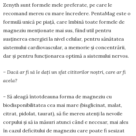
Zenyth sunt formele mele preferate, pe care le
recomand mereu cu mare încredere. PentaMag este o
formulă unică pe piață, care îmbină toate formele de
magneziu menționate mai sus, fiind util pentru
susținerea energiei la nivel celular, pentru sănătatea
sistemului cardiovascular, a memorie și concentrării,
dar și pentru funcționarea optimă a sistemului nervos.
– Dacă ar fi să le dați un sfat cititorilor noștri, care ar fi
acela?
– Să aleagă întotdeauna forma de magneziu cu
biodisponibilitatea cea mai mare (bisglicinat, malat,
citrat, pidolat, taurat), să fie mereu atenți la nevoile
corpului și să ia măsuri atunci când e necesar, mai ales
în cazul deficitului de magneziu care poate fi sesizat