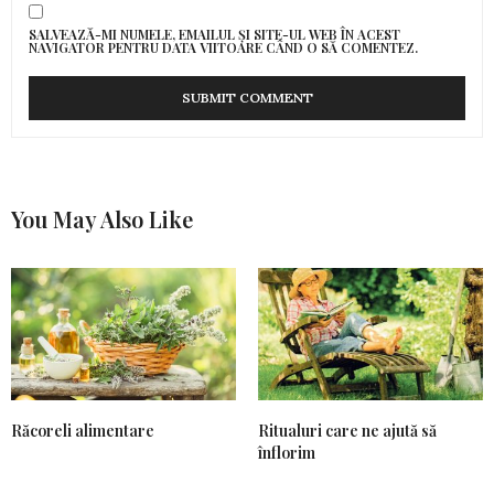
SALVEAZĂ-MI NUMELE, EMAILUL ȘI SITE-UL WEB ÎN ACEST
NAVIGATOR PENTRU DATA VIITOARE CÂND O SĂ COMENTEZ.
You May Also Like
Răcoreli alimentare
Ritualuri care ne ajută să
înflorim