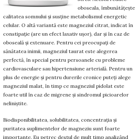
oboseala, îmbunătățește
calitatea somnului și susține metabolismul energetic
celular. O altă variantă este magneziul citrat, indicat în
constipație (are un efect laxativ ușor), dar și în caz de
oboseală și extenuare. Pentru cei preocupați de
sănătatea inimii, magneziul taurat este alegerea
perfectă, în special pentru persoanele cu probleme
cardiovasculare sau hipertensiune arterială. Pentru un
plus de energie și pentru durerile cronice puteți alege
magneziul malat, în timp ce magneziul pidolat este
foarte util în caz de migrene și sindromul picioarelor
neliniștite.
Biodisponibilitatea, solubilitatea, concentrația și
puritatea suplimentelor de magneziu sunt foarte
importante. Eu petrec destul de mult timp analizând