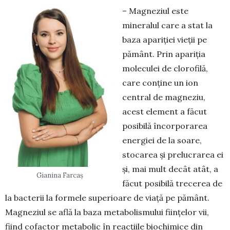
– Magneziul este
mineralul care a stat la
baza apariției vieții pe
pământ. Prin apariția
moleculei de clorofilă,
care conține un ion
central de magneziu,
acest element a făcut
posibilă încorporarea
energiei de la soare,
stocarea și prelucrarea ei
și, mai mult decât atât, a
Gianina Farcaș
făcut posibilă trecerea de
la bacterii la formele superioare de viață pe pământ.
Magneziul se află la baza metabolismului ființelor vii,
fiind cofactor metabolic în reacțiile biochimice din