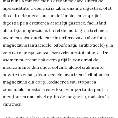
mai bună a mineralelor. Persoanele care suferă de
hipoaciditate trebuie să ia zilnic enzime digestive, oțet
din cidru de mere sau suc de lămâie, care sprijină
digestia prin creșterea acidității gastrice, facilitând
absorbția magneziului. La fel de multă grijă trebuie să
avem cu substanțele care interferează cu absorbția
magneziului (antiacidele, bifosfonații, antibioticele) și la
cele care ne epuizează rezervele acestui mineral. De
asemenea, trebuie să avem grijă la consumul de
medicamente diuretice, cofeină, alcool și alimente
bogate în zahăr, deoarece ele favorizează eliminarea
magneziului din corp. Reducerea sau stoparea
consumului acestora este foarte importantă pentru
menținerea unui nivel optim de magneziu, mai ales la
vârst­nici!