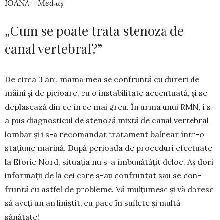
IOANA – Mediaș
„Cum se poate trata stenoza de
canal vertebral?”
De circa 3 ani, mama mea se con­fruntă cu dureri de
mâini și de pi­cioare, cu o instabilitate accen­tua­tă, și se
deplasează din ce în ce mai greu. În urma unui RMN, i s-
a pus diag­nosticul de stenoză mixtă de canal vertebral
lombar și i s-a reco­mandat tratament balnear într-o
stațiune marină. După perioada de proceduri efectuate
la Eforie Nord, situația nu s-a îmbunătățit deloc. Aș dori
informații de la cei care s-au confruntat sau se con­
fruntă cu astfel de probleme. Vă mulțumesc și vă doresc
să aveți un an liniștit, cu pace în suflete și multă
sănătate!