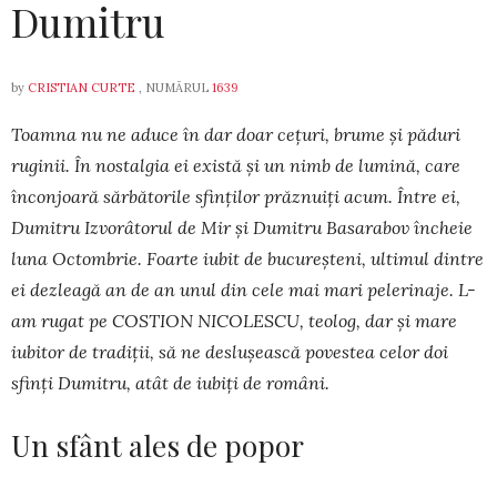
Dumitru
by
CRISTIAN CURTE
, NUMĂRUL
1639
Toamna nu ne aduce în dar doar cețuri, brume și păduri
ruginii. În nostalgia ei există și un nimb de lumină, care
înconjoară sărbătorile sfinților prăznuiți acum. Între ei,
Dumitru Izvorâtorul de Mir și Dumitru Basarabov încheie
luna Octombrie. Foarte iubit de bucureșteni, ultimul dintre
ei dezleagă an de an unul din cele mai mari pelerinaje. L-
am rugat pe COS­TION NICOLESCU, teolog, dar și mare
iubitor de tradiții, să ne deslușească povestea celor doi
sfinți Dumitru, atât de iubiți de români.
Un sfânt ales de popor