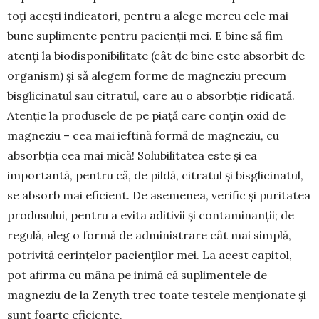
toți acești indicatori, pentru a alege mereu cele mai
bune suplimente pentru pacienții mei. E bine să fim
atenți la biodisponibilitate (cât de bine este absorbit de
organism) și să alegem forme de magneziu precum
bisglicinatul sau citratul, care au o absorbție ridicată.
Atenție la produsele de pe piață care conțin oxid de
magneziu – cea mai ieftină formă de magneziu, cu
absorbția cea mai mică! Solubilitatea este și ea
importantă, pentru că, de pildă, citratul și bisglicinatul,
se absorb mai eficient. De asemenea, verific și puritatea
produsului, pentru a evita aditivii și contaminanții; de
regulă, aleg o formă de administrare cât mai simplă,
potrivită cerințelor pacienților mei. La acest capitol,
pot afirma cu mâna pe inimă că suplimentele de
magneziu de la Zenyth trec toate testele menționate și
sunt foarte eficiente.