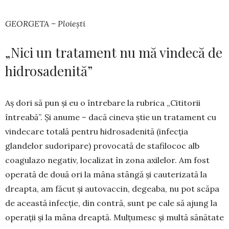
GEORGETA – Ploiești
„Nici un tratament nu mă vindecă de
hidrosadenită”
Aș dori să pun și eu o întrebare la rubrica „Ci­ti­torii
întreabă”. Și anume – dacă cineva știe un tra­tament cu
vindecare totală pentru hidro­sa­de­nită (infecția
glandelor sudoripare) provocată de stafi­lo­coc alb
coagulazo negativ, locali­zat în zona axi­le­lor. Am fost
operată de două ori la mâna stân­gă și cauterizată la
dreapta, am făcut și auto­vac­cin, de­geaba, nu pot scăpa
de această infecție, din contră, sunt pe cale să ajung la
operații și la mâna dreaptă. Mulțumesc și multă sănătate