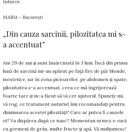
tutu­ror.
MARIA – București
„Din cauza sarcinii, pilozitatea mi s-
a accentuat”
Am 29 de ani și sunt însărcinată în 3 luni. Încă din prima
lună de sarcină mi-au apărut pe față fire de păr blonde,
inestetice, iar în zona picioarelor, pe abdomen și spate,
pilozitatea s-a accentuat, ceea ce mă îngri­jorează
foarte tare și m-a făcut să vă cer ajutorul. Spu­neți-mi,
vă rog, ce tratament naturist îmi recomandați pentru
diminuarea aces­tei pilozi­tăți? Care ar putea fi cauzele
ei? Va dispărea după ce nasc? Momentan ur­mez o cură
cu germeni de grâu, multe fructe și apă. Vă mulțumesc!