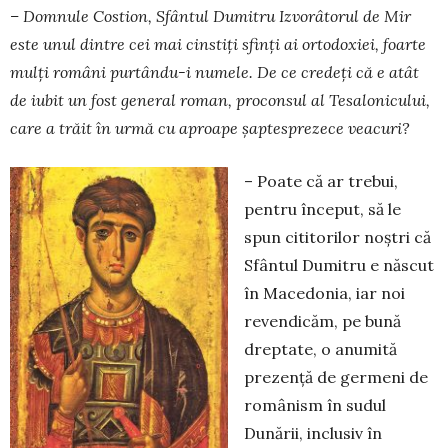
– Domnule Cos­ti­on, Sfântul Dumitru Izvorâtorul de Mir
este unul dintre cei mai cin­stiți sfinți ai ortodoxiei, foarte
mulți români purtându-i numele. De ce credeți că e atât
de iubit un fost general roman, proconsul al Tesalonicului,
care a trăit în urmă cu aproape șaptesprezece veacuri?
– Poate că ar trebui,
pentru început, să le
spun cititorilor noștri că
Sfântul Dumitru e născut
în Macedonia, iar noi
revendicăm, pe bună
dreptate, o anumită
prezență de germeni de
românism în sudul
Dunării, inclusiv în