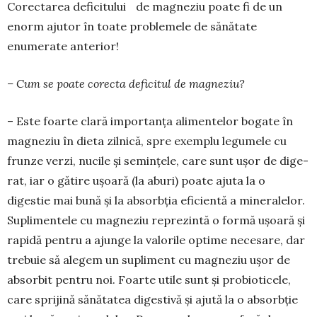
Corectarea deficitului de magneziu poate fi de un
enorm ajutor în toate problemele de sănătate
enumerate anterior!
– Cum se poate corecta deficitul de magneziu?
– Este foarte clară importanța alimentelor bogate în
magneziu în dieta zilnică, spre exemplu legumele cu
frunze verzi, nucile și semințele, care sunt ușor de dige­
rat, iar o gătire ușoară (la aburi) poate ajuta la o
digestie mai bună și la ab­sorb­ția eficientă a mineralelor.
Suplimentele cu magneziu reprezintă o formă ușoară și
rapidă pentru a ajunge la valorile optime necesare, dar
trebuie să ale­gem un supliment cu magneziu ușor de
absorbit pentru noi. Foarte uti­le sunt și probioticele,
care sprijină sănătatea digestivă și ajută la o absorbție