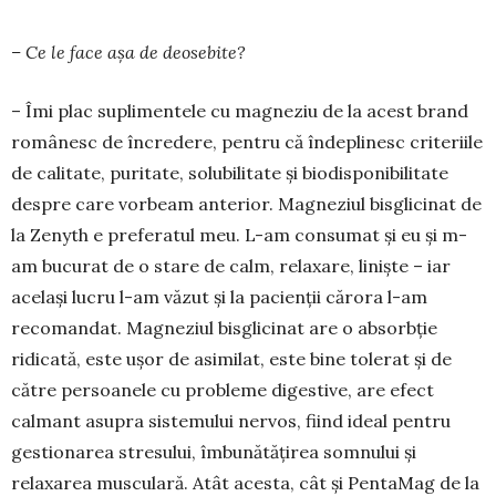
– Ce le face așa de deosebite?
– Îmi plac suplimentele cu magneziu de la acest brand
românesc de încredere, pentru că îndeplinesc criteriile
de calitate, puritate, solubilitate și biodisponibilitate
despre care vorbeam anterior. Magneziul bisglicinat de
la Zenyth e preferatul meu. L-am consumat și eu și m-
am bucurat de o stare de calm, relaxare, liniște – iar
același lucru l-am văzut și la pacienții cărora l-am
recomandat. Magneziul bisglicinat are o absorbție
ridicată, este ușor de asimilat, este bine tolerat și de
către persoanele cu probleme digestive, are efect
calmant asupra sistemului nervos, fiind ideal pentru
gestionarea stresului, îmbunătățirea somnului și
relaxarea musculară. Atât acesta, cât și PentaMag de la