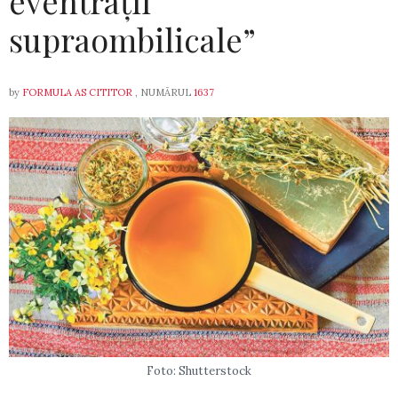
eventrații
supraombilicale”
by
FORMULA AS CITITOR
, NUMĂRUL
1637
Foto: Shutterstock