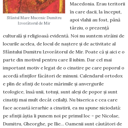
Macedonia. Erau teritorii
în care dacii, la început,
Sfântul Mare Mucenic Dumitru
apoi vlahii au fost, până
Izvorâtorul de Mir
târziu, o prezență
culturală și religioasă evidentă. Noi nu suntem străini de
locurile acelea, de locul de naștere și de activitate al
Sfântului Dumitru Izvorâtorul de Mir. Poate că și aici e o
parte din motivul pentru care îl iubim. Dar cel mai
important motiv e legat de o cinstire pe care poporul o
acordă sfinților făcători de minuni. Calendarul ortodox
e plin de sfinți de toate mărimile și anvergurile
teologice, însă unii, totuși, sunt aleși de popor și sunt
cinstiți mai mult decât ceilalți. Nu biserica e cea care
face această ierarhie a cinstirii, ea nu spune niciodată:
pe sfinții ăștia îi punem noi pe primul loc – pe Nicolae,
Dumitru, Gheorghe, pe Ilie… Oamenii sunt căutători de