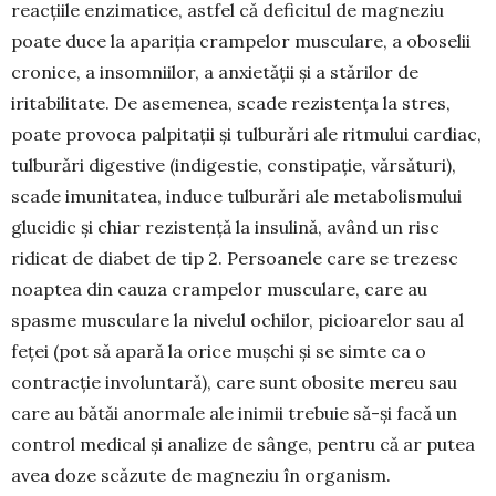
reacțiile enzimatice, astfel că deficitul de magneziu
poate duce la apariția crampelor musculare, a oboselii
cronice, a insomniilor, a anxietății și a stărilor de
iritabilitate. De asemenea, scade rezistența la stres,
poate provoca palpitații și tulburări ale ritmului cardiac,
tulburări digestive (indigestie, constipație, vărsături),
scade imunitatea, induce tulburări ale metabolismului
glucidic și chiar rezistență la insulină, având un risc
ridicat de diabet de tip 2. Persoanele care se trezesc
noaptea din cauza crampelor musculare, care au
spasme musculare la nivelul ochilor, picioarelor sau al
feței (pot să apară la orice mușchi și se simte ca o
contracție involuntară), care sunt obosite mereu sau
care au bătăi anormale ale inimii trebuie să-și facă un
control medical și analize de sânge, pentru că ar putea
avea doze scăzute de magneziu în organism.