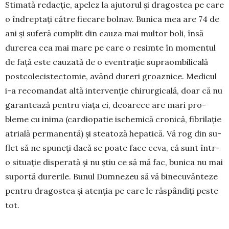
Stimată redacție, apelez la ajutorul și dra­gos­tea pe care
o îndreptați către fiecare bol­nav. Bu­nica mea are 74 de
ani și suferă cumplit din cauza mai mul­tor boli, însă
dure­rea cea mai mare pe care o re­simte în mo­mentul
de față este cauzată de o eventrație supra­ombilicală
post­co­lecistec­to­mie, având dureri groaz­nice. Me­di­cul
i-a reco­man­­dat altă inter­venție chirurgicală, doar că nu
ga­rantează pentru viața ei, deoarece are mari pro­
bleme cu inima (car­diopatie ischemică cro­nică, fibrilație
atrială perma­nen­tă) și stea­toză hepatică. Vă rog din su­
flet să ne spuneți dacă se poate face ceva, că sunt într-
o situație dis­perată și nu știu ce să mă fac, bunica nu mai
suportă durerile. Bunul Dumnezeu să vă binecu­vânteze
pentru dragos­tea și atenția pe care le răspândiți peste
tot.