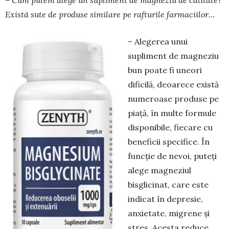
– Cum putem alege un supliment de magneziu de calitate?
Există sute de produse similare pe rafturile farmaciilor…
– Alegerea unui
supliment de magneziu
bun poate fi uneori
dificilă, deoarece există
numeroase produse pe
piață, în multe formule
disponibile, fiecare cu
beneficii specifice. În
funcție de nevoi, puteți
alege magneziul
bisglicinat, care este
indicat în depresie,
anxietate, migrene și
stres. Acesta reduce