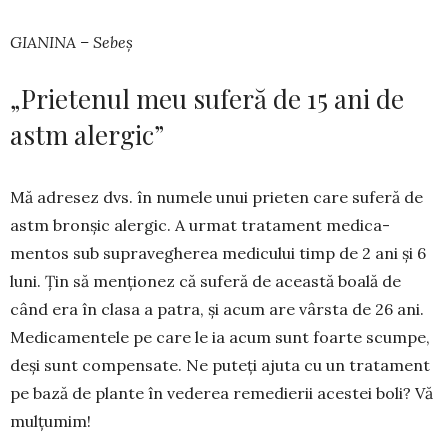
GIANINA – Sebeș
„Prietenul meu suferă de 15 ani de
astm alergic”
Mă adresez dvs. în numele unui prieten care suferă de
astm bronșic alergic. A urmat tratament medica­
mentos sub supravegherea medicului timp de 2 ani și 6
luni. Țin să men­ționez că suferă de această boală de
când era în clasa a patra, și acum are vârsta de 26 ani.
Me­dicamentele pe care le ia acum sunt foarte scumpe,
deși sunt compensate. Ne puteți ajuta cu un tratament
pe bază de plante în vede­rea remedierii aces­tei boli? Vă
mulțumim!