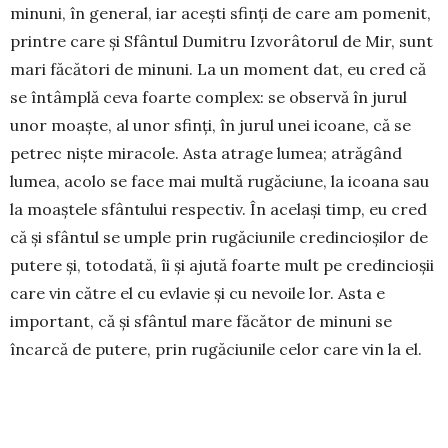
minuni, în general, iar acești sfinți de care am pomenit,
printre care și Sfântul Dumitru Izvorâtorul de Mir, sunt
mari făcători de minuni. La un moment dat, eu cred că
se întâmplă ceva foarte complex: se observă în jurul
unor moaște, al unor sfinți, în jurul unei icoane, că se
petrec niște miracole. Asta atrage lumea; atrăgând
lumea, acolo se face mai multă rugăciune, la icoana sau
la moaștele sfântului respectiv. În același timp, eu cred
că și sfântul se umple prin rugăciunile credincioșilor de
putere și, totodată, îi și ajută foarte mult pe credincioșii
care vin către el cu evlavie și cu nevoile lor. Asta e
important, că și sfântul mare făcător de minuni se
încarcă de putere, prin rugăciunile celor care vin la el.
Pe de altă parte, toate acestea sunt minuni, nu sunt
lucruri automate. Adică, nu înseamnă că dacă te duci și
te rogi la Sfântul Dumitru Izvorâtorul de Mir și ai un