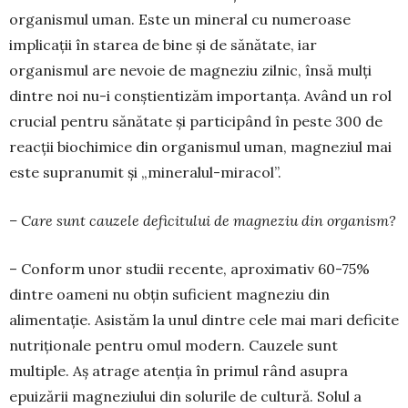
organismul uman. Este un mineral cu numeroase
implicații în starea de bine și de sănătate, iar
organismul are nevoie de magneziu zilnic, însă mulți
dintre noi nu-i conștientizăm importanța. Având un rol
crucial pentru sănătate și participând în peste 300 de
reacții biochimice din organismul uman, magneziul mai
este supranumit și „mineralul-miracol”.
– Care sunt cauzele deficitului de magneziu din organism?
– Conform unor studii recente, aproximativ 60-75%
dintre oameni nu obțin suficient magneziu din
alimentație. Asistăm la unul dintre cele mai mari deficite
nutriționale pentru omul modern. Cauzele sunt
multiple. Aș atrage atenția în primul rând asupra
epuizării magneziului din solurile de cultură. Solul a