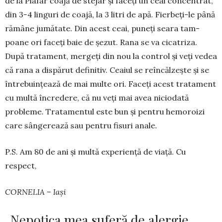
de la Plafar coajă de ste­jar și faceți un ceai con­centrat,
din 3-4 linguri de coajă, la 3 litri de apă. Fierbeți-le până
rămâne jumătate. Din acest ceai, puneți seara tam­
poane ori faceți baie de șezut. Rana se va cicatriza.
După tratament, mer­­geți din nou la control și veți vedea
că rana a dispărut defi­nitiv. Ceaiul se reîncălzește și se
în­trebuin­țează de mai multe ori. Faceți acest trata­ment
cu multă încredere, că nu veți mai avea ni­ciodată
probleme. Tra­tamen­tul este bun și pentru hemo­roizi
care sângerează sau pentru fisuri anale.
P.S. Am 80 de ani și multă experiență de viață. Cu
respect,
CORNELIA – Iași
„Nepoțica mea suferă de alergie