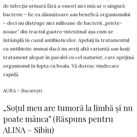
de infecția urinară fără a omorî nici măcar o singură
bac­terie – fie ea dăunătoare sau be­ne­fică organismului
– deci nu dis­truge nici milioane de bacterii „priete­
noase” din tractul gastro-intes­ti­nal așa cum se
întâmplă în cazul antibioticelor. Ape­lați la trata­mentul
cu anti­biotic numai dacă nu aveți altă va­riantă sau luați
tratament alo­pat în pa­ralel cu cel naturist, care sprijină
organismul în lupta cu boa­la. Vă doresc vin­decare
rapidă.
AURA – București
„Soțul meu are tumoră la limbă și nu
poate mânca” (Răspuns pentru
ALINA – Sibiu)