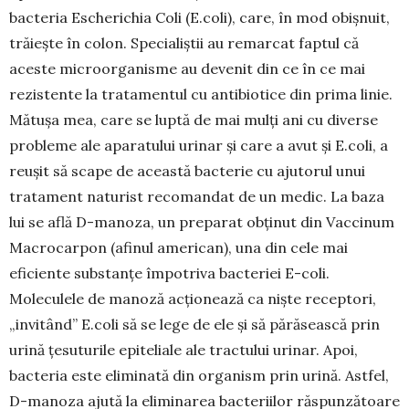
bacteria Escheri­chia Coli (E.coli), care, în mod obiș­nuit,
trăiește în colon. Specialiștii au remarcat faptul că
aceste microor­ga­nisme au de­venit din ce în ce mai
rezistente la tratamentul cu antibiotice din prima linie.
Mătușa mea, care se luptă de mai mulți ani cu diverse
probleme ale aparatului urinar și care a avut și E.coli, a
reușit să scape de această bacterie cu ajutorul unui
trata­ment naturist recomandat de un medic. La baza
lui se află D-manoza, un pre­parat obținut din Vac­ci­num
Macro­car­pon (afinul american), una din cele mai
eficiente substanțe împotriva bacteriei E-coli.
Moleculele de manoză acționea­ză ca niște recep­tori,
„invitând” E.coli să se lege de ele și să pără­sească prin
urină țesuturile epiteliale ale tractului urinar. Apoi,
bacteria este eli­minată din organism prin urină. Astfel,
D-manoza aju­tă la elimi­narea bacteriilor răs­pun­zătoare