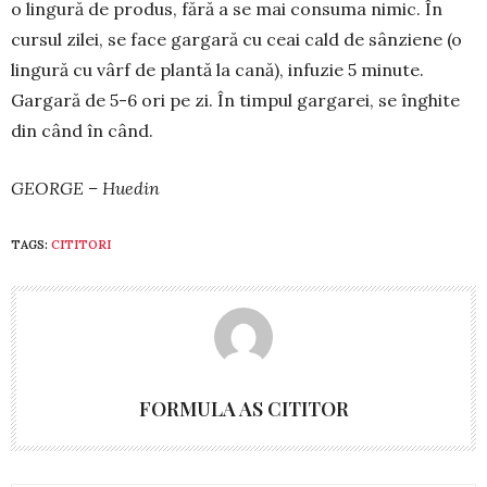
o lingură de produs, fără a se mai consu­ma nimic. În
cursul zilei, se face gargară cu ceai cald de sânziene (o
lingură cu vârf de plantă la cană), infu­zie 5 minute.
Gargară de 5-6 ori pe zi. În timpul gar­garei, se înghite
din când în când.
GEORGE – Huedin
TAGS:
CITITORI
FORMULA AS CITITOR