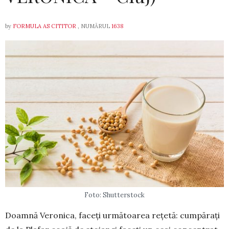
by
FORMULA AS CITITOR
, NUMĂRUL
1638
Foto: Shutterstock
Doamnă Veronica, faceți următoarea rețetă: cum­părați