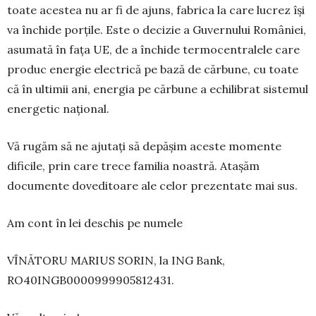
toate acestea nu ar fi de ajuns, fabrica la care lucrez își
va închide porțile. Este o decizie a Guvernului Ro­mâniei,
asumată în fața UE, de a închide termo­cen­tralele care
produc energie electrică pe bază de cărbune, cu toate
că în ultimii ani, energia pe cărbune a echilibrat sistemul
energetic național.
Vă rugăm să ne ajutați să depășim aceste momente
dificile, prin care trece familia noastră. Ata­șăm
documente doveditoare ale celor prezen­tate mai sus.
Am cont în lei deschis pe numele
VÎNĂTORU MA­RIUS SORIN, la ING Bank,
RO40INGB0000999905812431.