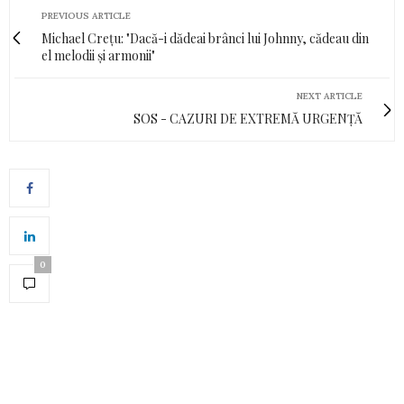
PREVIOUS ARTICLE
Michael Crețu: "Dacă-i dădeai brânci lui Johnny, cădeau din
el melodii și armonii"
NEXT ARTICLE
SOS - CAZURI DE EXTREMĂ URGENȚĂ
0