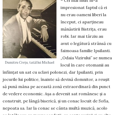
– Cel mai mult m-a
impresionat faptul că ei
nu erau oameni liberi la
început, ci aparțineau
mănăstirii Bistrița, erau
robi. Iar mai târziu au
avut o legătură strânsă cu
faimoasa familie Ipsilanti.
„Odaia Vizirului” se numea
Dumitru Crețu, tatăl lui Michael
locul în care otomanii au
înființat un sat cu sclavi polonezi, dar Ipsilanti, prin
jocurile lui politice, înainte să devină domnitor, a reușit
să pună mâna pe această zonă extraordinară din punct
de vedere economic. Așa a devenit sat românesc și a
construit, pe lângă biserică, și un conac locuit de Sofia,
nepoata sa. Iar la conac se cânta multă muzică, acolo