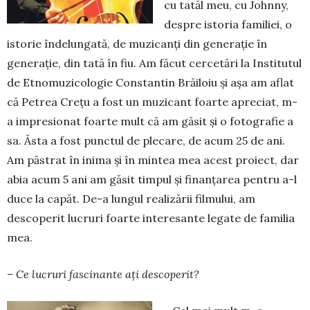
cu tatăl meu, cu Johnny,
despre istoria familiei, o
istorie îndelungată, de muzicanți din generație în
generație, din tată în fiu. Am făcut cercetări la Institutul
de Etnomuzicologie Constantin Brăiloiu și așa am aflat
că Petrea Crețu a fost un muzicant foarte apreciat, m-
a impresionat foarte mult că am găsit și o fotografie a
sa. Ăsta a fost punctul de plecare, de acum 25 de ani.
Am păstrat în inima și în mintea mea acest proiect, dar
abia acum 5 ani am găsit timpul și finanțarea pentru a-l
duce la capăt. De-a lungul realizării filmului, am
descoperit lucruri foarte interesante legate de familia
mea.
– Ce lucruri fascinante ați descoperit?