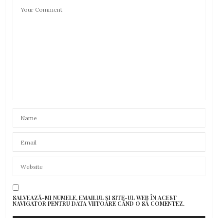
SALVEAZĂ-MI NUMELE, EMAILUL ȘI SITE-UL WEB ÎN ACEST
NAVIGATOR PENTRU DATA VIITOARE CÂND O SĂ COMENTEZ.