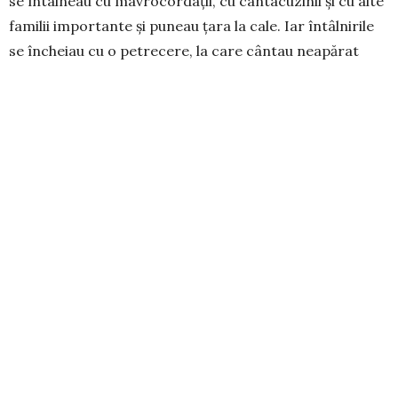
se întâlneau cu mavrocordații, cu cantacuzinii și cu alte
familii importante și puneau țara la cale. Iar întâlnirile
se încheiau cu o petrecere, la care cântau neapărat
lăutarii. Live music. În documente, lăutarii familiei Crețu
sunt menționați ca cei mai buni din zonă. Cel mai
probabil au fost aduși acolo de Ipsilanti de la Mănăstirea
Bistrița. Bunicii, străbunicii noștri au știut de acest lucru,
Johnny spunea peste tot că se trage dintr-o familie de
lăutari ce i-au cântat lui Ipsilanti. Totuși, nu au dus o
viață ușoară, în afară de muzică, lucrau și la câmp,
pentru a se întreține. Mai apoi, au ales să devină liberi și,
fiind faimoși în zonă, s-au mutat în cel mai mare oraș,
Brăila, pentru a-și crește nivelul artistic și de viață. În
1886, Petrea Crețu, stră-stră-străbunicul meu, a fost
invitat la București să cânte și să susțină la Ateneul
Român o conferință ce a avut un mare succes. O mare