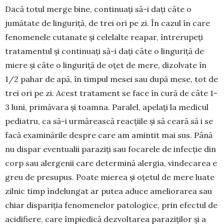
Dacă totul merge bine, continuați să-i dați câte o
jumătate de linguriță, de trei ori pe zi. În cazul în care
fenomenele cutanate și celelalte reapar, întreru­peți
trata­mentul și con­tinuați să-i dați câte o linguriță de
mie­re și câte o linguriță de oțet de me­re, dizolvate în
1/2 pahar de apă, în timpul mesei sau după mese, tot de
trei ori pe zi. Acest tratament se face în cură de câte 1-
3 luni, primăvara și toamna. Paralel, apelați la medicul
pe­diatru, ca să-i urmărească reacțiile și să cea­ră să i se
facă examinările des­pre care am amintit mai sus. Până
nu dispar even­tualii paraziți sau foca­rele de infecție din
corp sau alergenii care determină alergia, vindecarea e
greu de pre­su­pus. Poate mierea și oțe­tul de mere lua­te
zilnic timp înde­lungat ar putea adu­ce ameliorarea sau
chiar dispa­riția fenomenelor patolo­gice, prin efectul de
acidifiere, care împiedică dezvol­tarea paraziților și a