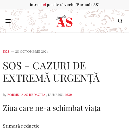
Intra
aici
pe site ul vechi "Formula AS"
SOS
28 OCTOMBRIE 2024
SOS – CAZURI DE
EXTREMĂ URGENȚĂ
by
FORMULA AS REDACȚIA
, NUMĂRUL
1639
Ziua care ne-a schimbat viața
Stimată redacție,