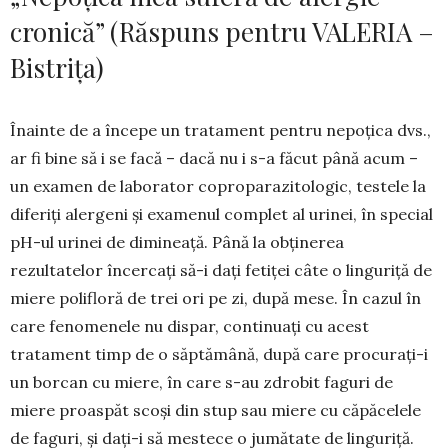
cronică” (Răspuns pentru VALERIA –
Bistrița)
Înainte de a începe un tratament pentru nepo­țica dvs.,
ar fi bine să i se facă – dacă nu i s-a făcut până acum –
un examen de laborator copro­para­zi­tologic, testele la
diferiți alergeni și examenul com­plet al urinei, în special
pH-ul urinei de dimi­neață. Până la obținerea
rezultatelor încercați să-i dați fetiței câte o linguriță de
miere polifloră de trei ori pe zi, după mese. În cazul în
care feno­menele nu dispar, continuați cu acest
tratament timp de o săptămână, după care pro­cu­rați-i
un bor­can cu miere, în care s-au zdrobit faguri de
miere proaspăt scoși din stup sau miere cu căpă­ce­lele
de faguri, și dați-i să mestece o jumătate de lin­guriță.