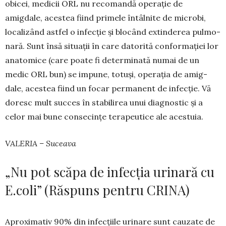
obicei, medicii ORL nu recomandă operație de
amigdale, acestea fiind primele întâl­nite de microbi,
localizând astfel o infecție și blocând extinderea pul­mo­
nară. Sunt însă situații în care datorită conformației lor
anatomice (care poa­te fi determinată numai de un
medic ORL bun) se impune, totuși, operația de amig­
dale, acestea fiind un focar permanent de infecție. Vă
doresc mult succes în stabilirea unui diag­nostic și a
celor mai bune consecințe terapeu­tice ale acestuia.
VALERIA – Suceava
„Nu pot scăpa de infecția urinară cu
E.coli” (Răspuns pentru CRINA)
Aproximativ 90% din infecțiile uri­nare sunt cau­zate de