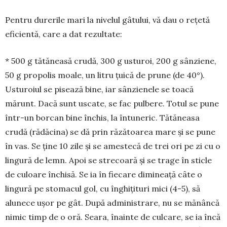
Pentru durerile mari la nive­lul gâtului, vă dau o rețetă
efi­cientă, care a dat rezultate:
* 500 g tătăneasă crudă, 300 g usturoi, 200 g sânziene,
50 g propolis moale, un litru țuică de prune (de 40°).
Usturoiul se pi­sează bine, iar sânzienele se toa­că
mărunt. Dacă sunt uscate, se fac pulbere. Totul se pune
într-un borcan bine închis, la întuneric. Tătă­neasa
crudă (rădă­cina) se dă prin răzătoarea mare și se pune
în vas. Se ține 10 zile și se amestecă de trei ori pe zi cu o
lingură de lemn. Apoi se strecoară și se trage în sticle
de culoare închisă. Se ia în fiecare dimineață câte o
lingură pe stomacul gol, cu înghițituri mici (4-5), să
alunece ușor pe gât. După administrare, nu se mă­nâncă
nimic timp de o oră. Seara, înainte de cul­care, se ia încă