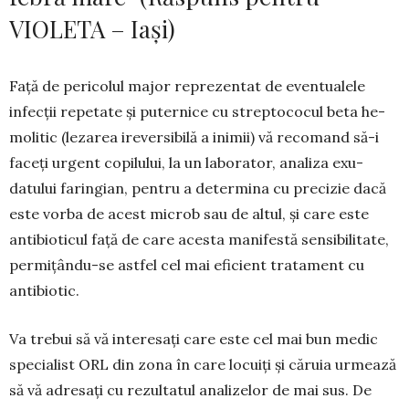
VIOLETA – Iași)
Față de pericolul major repre­zentat de even­tualele
infecții repetate și puternice cu strep­to­cocul beta he­
molitic (lezarea ireversibilă a inimii) vă recomand să-i
faceți urgent copi­lului, la un labo­rator, analiza exu­
datului faringian, pentru a deter­mina cu precizie dacă
este vorba de acest mi­crob sau de altul, și care este
anti­bioticul față de care acesta manifestă sensibilitate,
per­mițându-se astfel cel mai eficient trata­ment cu
antibiotic.
Va trebui să vă interesați care este cel mai bun medic
specialist ORL din zona în care locuiți și că­ruia urmează
să vă adresați cu rezultatul analizelor de mai sus. De