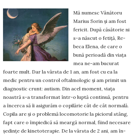
Mă numesc Vânătoru
Marius Sorin și am fost
fericit. După căsătorie ni
s-a născut o fetiță, Re­
beca Elena, de care o
bună perioadă din viața
mea ne-am bucurat
foarte mult. Dar la vârsta de 1 an, am fost cu ea la
medic pentru un control oftalmo­logic și am primit un
diagnostic crunt: autism. Din acel moment, viața
noastră s-a transformat într-o luptă continuă, pentru
a încerca să îi asigurăm o copilărie cât de cât normală.
Copila are și o problemă locomotorie la piciorul stâng,
fapt care o împiedică să meargă normal, fiind necesare
șe­dințe de kinetoterapie. De la vârsta de 2 ani, am în­