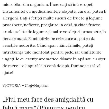
microbilor din organism. Încercați să între­rupeți
tratamentul cu medica­men­tele alopa­te, care ar putea fi
aler­geni. Dați-i fe­tiței multe sucuri de fruc­te și legume
proaspete, nefierte, pregătite în casă, și chiar fructe
cru­de, salate de legu­me și multe verde­țuri proaspete, la
fiecare masă. Elimi­nați-le pe cele care ar putea da
reacțiile ne­dorite. Când apar mâncă­rimile, puteți
întrebuința talc mentolat pentru piele, iar umflăturile
ungeți-le cu esențe aromatice di­luate în apă sau cu oțet
de mere – o lingură la o cană de apă. Dum­nezeu să vă
ajute!
VICTORIA – Cluj-Napoca
„Fiul meu face des amigdalită cu
febră mare” (Răspuns pentru