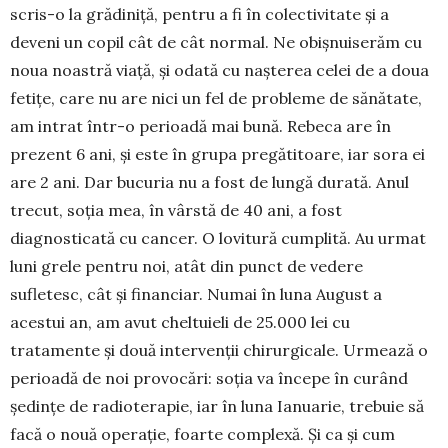
scris-o la grădiniță, pentru a fi în colectivitate și a
deveni un copil cât de cât normal. Ne obiș­nu­iserăm cu
noua noastră viață, și odată cu nașterea celei de a doua
fetițe, care nu are nici un fel de probleme de sănătate,
am intrat într-o perioadă mai bună. Rebeca are în
prezent 6 ani, și este în grupa pregătitoare, iar sora ei
are 2 ani. Dar bucuria nu a fost de lungă durată. Anul
trecut, soția mea, în vârstă de 40 ani, a fost
diagnosticată cu cancer. O lovitură cumplită. Au urmat
luni grele pentru noi, atât din punct de vedere
sufletesc, cât și financiar. Numai în luna August a
acestui an, am avut chel­tuieli de 25.000 lei cu
tratamente și două inter­venții chirurgicale. Urmează o
perioadă de noi provocări: soția va începe în curând
ședințe de radioterapie, iar în luna Ia­nuarie, trebuie să
facă o nouă operație, foarte complexă. Și ca și cum