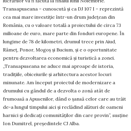
lucrărilor va fi făcută la finalul lunii Noiembrie.
Transapuseana – cunoscută și ca DJ 107 I – reprezintă
cea mai mare investiție într-un drum județean din
România, cu o valoare totală a proiectului de circa 73
milioane de euro, mare parte din fonduri europene. În
lungime de 78 de kilometri, drumul trece prin Aiud,
Râmeț, Ponor, Mogoș și Bucium, și e o oportunitate
pentru dezvoltarea economică și turistică a zonei.
„Transapuseana ne aduce mai aproape de istoria,
tradițiile, obiceiurile și arhitectura acestor locuri
minunate. Am început proiectul de modernizare a
drumului cu gândul de a dezvolta o zonă atât de
frumoasă a Apusenilor, dând o șansă celor care au trăit
de-a lungul timpului aici și reclădind alături de oameni
harnici și dedicați comunităților din care provin”, susține
Ion Dumitrel, președintele CJ Alba.