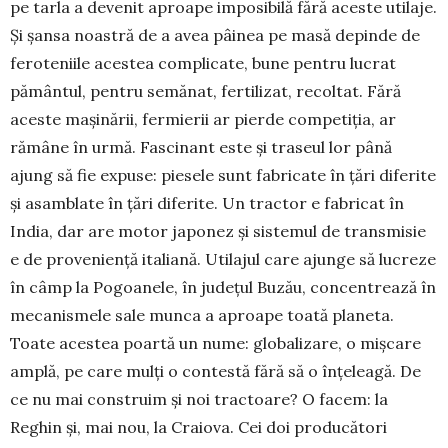
pe tarla a devenit aproape imposibilă fără aceste utilaje.
Și șansa noastră de a avea pâinea pe masă depinde de
feroteniile acestea complicate, bune pentru lucrat
pământul, pentru semănat, fertilizat, recoltat. Fără
aceste mașinării, fermierii ar pierde competiția, ar
rămâne în urmă. Fascinant este și traseul lor până
ajung să fie expuse: piesele sunt fabricate în țări diferite
și asamblate în țări diferite. Un tractor e fabricat în
India, dar are motor japonez și sistemul de transmisie
e de proveniență italiană. Utilajul care ajunge să lucreze
în câmp la Pogoanele, în județul Buzău, concentrează în
mecanismele sale munca a aproape toată planeta.
Toate acestea poartă un nume: globalizare, o mișcare
amplă, pe care mulți o contestă fără să o înțeleagă. De
ce nu mai construim și noi tractoare? O facem: la
Reghin și, mai nou, la Craiova. Cei doi producători