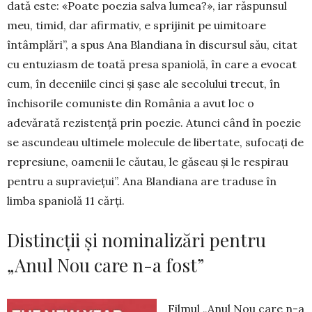
dată este: «Poate poezia salva lumea?», iar răspunsul
meu, timid, dar afirmativ, e sprijinit pe uimitoare
întâmplări”, a spus Ana Blandiana în discursul său, citat
cu entuziasm de toată presa spaniolă, în care a evocat
cum, în deceniile cinci și șase ale secolului trecut, în
închisorile comuniste din România a avut loc o
adevărată rezistență prin poezie. Atunci când în poezie
se ascundeau ultimele molecule de libertate, sufocați de
represiune, oamenii le căutau, le găseau și le respirau
pentru a supraviețui”. Ana Blandiana are traduse în
limba spaniolă 11 cărţi.
Distincții și nominalizări pentru
„Anul Nou care n-a fost”
Filmul „Anul Nou care n-a