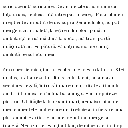
scriu această scri­soare. De ani de zile stau nu­mai cu
fața în sus, sechestrată între pa­tru pereți. Piciorul meu
drept este am­putat de deasupra ge­nunchiului, nu pot
merge nici la toaletă; la ieșirea din bloc, până la
ambulanță, ca să mă ducă la spital, mă transportă
înfășurată într-o pă­tură. Vă dați seama, ce chin și
umilință pe sufle­tul meu!
Am o pensie mică, iar la recalculare mi-au dat doar 8 lei
în plus, atât a rezultat din calculul făcut, nu am avut
vechimea legală, întrucât marea majo­ritate a timpului
am fost bolnavă, ca în final să ajung să-mi amputeze
piciorul! Utilitățile la bloc sunt mari, nemaivorbind de
medicamentele multe care îmi trebuiesc în fiecare lună,
plus anumite articole intime, neputând merge la
toaletă. Neca­zurile s-au ținut lanț de mine, căci în timp