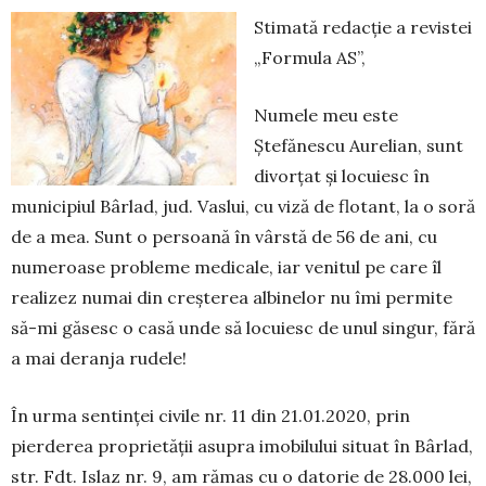
Stimată redacție a revistei
„Formula AS”,
Numele meu este
Ștefănescu Aurelian, sunt
divorțat și locuiesc în
municipiul Bârlad, jud. Vaslui, cu viză de flotant, la o soră
de a mea. Sunt o persoană în vârstă de 56 de ani, cu
numeroase probleme medicale, iar venitul pe care îl
realizez numai din creșterea albinelor nu îmi permite
să-mi găsesc o casă unde să locuiesc de unul singur, fără
a mai deranja rudele!
În urma sentinței civile nr. 11 din 21.01.2020, prin
pierderea proprietății asupra imobilului situat în Bârlad,
str. Fdt. Islaz nr. 9, am rămas cu o da­torie de 28.000 lei,