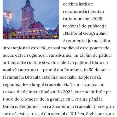
celebra listă de
recomandări pentru
turism pe anul 2025,
realizată de publicația
„National Geographic”.
Argumentul jurnaliștilor
internaționali este că „orașul medieval este poarta de
acces către regiunea Transilvaniei, un tărâm de păduri
antice, sate rustice și vârfuri ale Carpaților. Odată cu
noul său aeroport – primul din România, în 50 de ani –
tărâmul lui Dracula este mai accesibil. Explorează
regiunea de-a lungul traseului Via Transilvanica, un
traseu de drumeții finalizat în 2022, care se întinde pe
1.400 de kilometri de la granița cu Ucraina până la
Dunăre. Secțiunea Terra Saxonum a traseului trece prin
sate săsești și orașul din secolul al XII-lea, Sighișoara, un