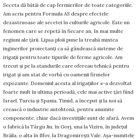
Seceta dă bătăi de cap fermierilor de toate categoriile.
Am scris pentru Formula AS despre efectele
dezastruoase ale secetei în culturile agricole. Este un
fenomen care se repetă în fiecare an, în mai multe
regiuni ale țării. Lipsa ploii pune la treabă mintea
inginerilor proiectanți ca să gândească sisteme de
irigații pentru toate tipurile de ferme agricole. Am
trecut și pe la standurile care ofereau tehnică pentru
irigat și am stat de vorbă cu oamenii firmelor
expozante. Domeniul acesta al irigațiilor s-a dezvoltat
foarte mult în ultima perioadă, cele mai active țări fiind
Israel, Turcia și Spania. Timid, a început și la noi să
crească o industrie autohtonă, pentru anumite
componente, chiar dacă investițiile sunt de afară. Avem
o fabrică la Târgu Jiu, în Gorj, una la Viziru, în județul
Brăila, o alta în Ilfov, la Dragomirești Vale. Așa-numitele