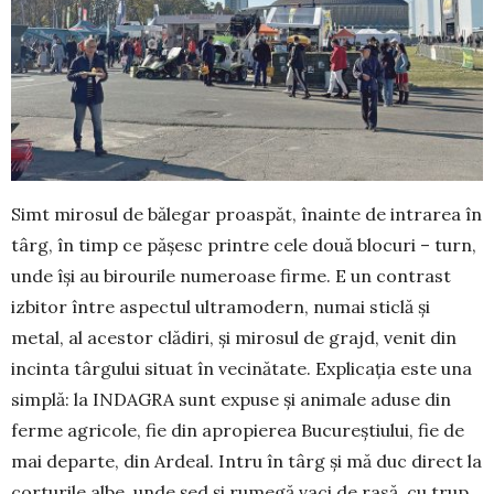
Simt mirosul de bălegar proaspăt, înainte de intrarea în
târg, în timp ce pășesc printre cele două blocuri – turn,
unde își au birourile numeroase firme. E un contrast
izbitor între aspectul ultramodern, numai sticlă și
metal, al acestor clădiri, și mirosul de grajd, venit din
incinta târgului situat în vecinătate. Explicația este una
simplă: la INDAGRA sunt expuse și animale aduse din
ferme agricole, fie din apropierea Bucureștiului, fie de
mai departe, din Ardeal. Intru în târg și mă duc direct la
corturile albe, unde șed și rumegă vaci de rasă, cu trup