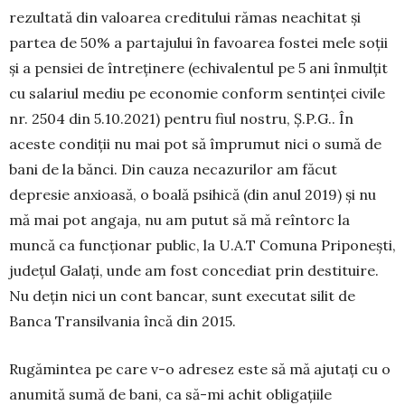
rezultată din valoarea creditului ră­mas neachitat și
partea de 50% a partajului în fa­voarea fostei mele soții
și a pensiei de întreținere (echi­va­lentul pe 5 ani înmulțit
cu salariul mediu pe economie conform sentinței civile
nr. 2504 din 5.10.2021) pentru fiul nostru, Ș.P.G.. În
aceste condiții nu mai pot să împrumut nici o sumă de
bani de la bănci. Din cauza necazurilor am făcut
depresie anxioasă, o boală psihică (din anul 2019) și nu
mă mai pot angaja, nu am putut să mă reîn­torc la
muncă ca funcționar public, la U.A.T Co­mu­na Priponești,
județul Galați, unde am fost con­cediat prin destituire.
Nu dețin nici un cont bancar, sunt executat silit de
Banca Transilvania încă din 2015.
Rugămintea pe care v-o adresez este să mă ajutați cu o
anumită sumă de bani, ca să-mi achit obligațiile