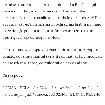
ce mi s-a amputat piciorul la spitalul din Bacău, soțul
meu a decedat, în urma unui accident vascular
cerebral. Asta este realitatea crudă în care trăiesc! De
aceea, v-aș ruga cu lacrimi în ochi să mă luați și pe mine
în evidență, pentru un ajutor financiar, pentru a-mi
ușura greul așa de negru al vieții.
Alăturat anexez copie din cartea de identitate, cupon
pensie, consimțământul scris și semnat, actele medicale
ce atestă realitatea, certificatul de deces al soțului.
Cu respect,
ROMAN ADELA – Str. Vasile Alecsandri, bl. 49, sc. 2, et. 2,
ap. 31, Adjud, jud. Vrancea, cod 625100, tel. 0744/99.38.46