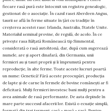
fiecare rasă pură este întocmit un registru genealogic,
gestionat de o asociație. În cazul rasei Aberdeen Angus,
taurii se află în ferme situate în țări cu tradiție în
creșterea acestei rase: Irlanda, Australia, Statele Unite.
Materialul seminal provine, de regulă, de acolo. În ce
privește rasa Bălțată Românească tip Simmental,
considerată o rasă autohtonă, dar, după cum sugerează
numele, are și aport dinafară, din Germania, unii
fermieri au și tauri proprii și îi împrumută pentru
reproducție, în alte ferme. Toate aceste lucruri poartă
un nume: Genetică! Fără aceste preocupări, producția
de lapte și de carne în fermele de bovine românești ar fi
deficitară. Mulți fermieri investesc bani mulți pentru a
avea animale de rasă performante. De asta depinde în
mare parte succesul afacerii lor. Există o ecuație simplă,
formată din trei termeni: casă – masă – rasă. Pentru