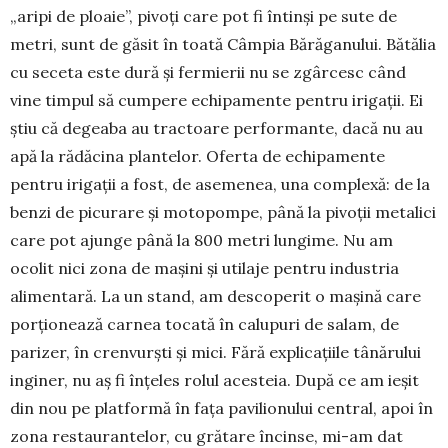
„aripi de ploaie”, pivoți care pot fi întinși pe sute de
metri, sunt de găsit în toată Câmpia Bărăganului. Bătălia
cu seceta este dură și fermierii nu se zgârcesc când
vine timpul să cumpere echipamente pentru irigații. Ei
știu că degeaba au tractoare performante, dacă nu au
apă la rădăcina plantelor. Oferta de echipamente
pentru irigații a fost, de asemenea, una complexă: de la
benzi de picurare și motopompe, până la pivoții metalici
care pot ajunge până la 800 metri lungime. Nu am
ocolit nici zona de mașini și utilaje pentru industria
alimentară. La un stand, am descoperit o mașină care
porționează carnea tocată în calupuri de salam, de
parizer, în crenvurști și mici. Fără explicațiile tânărului
inginer, nu aș fi înțeles rolul acesteia. După ce am ieșit
din nou pe platformă în fața pavilionului central, apoi în
zona restaurantelor, cu grătare încinse, mi-am dat