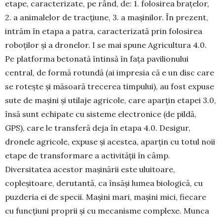
etape, caracterizate, pe rând, de: 1. folosirea brațelor,
2. a animalelor de tracțiune, 3. a mașinilor. În prezent,
intrăm în etapa a patra, caracterizată prin folosirea
roboților și a dronelor. I se mai spune Agricultura 4.0.
Pe platforma betonată întinsă în fața pavilionului
central, de formă rotundă (ai impresia că e un disc care
se rotește și măsoară trecerea timpului), au fost expuse
sute de mașini și utilaje agricole, care aparțin etapei 3.0,
însă sunt echi­pate cu sisteme elec­tronice (de pildă,
GPS), care le transferă deja în etapa 4.0. Desi­gur,
dronele agricole, expuse și acestea, aparțin cu totul noii
etape de transformare a activității în câmp.
Diversitatea aces­tor mașinării este uluitoare,
copleșitoare, derutantă, ca însăși lumea biologică, cu
puzderia ei de specii. Mașini mari, mașini mici, fiecare
cu funcțiuni proprii și cu mecanisme complexe. Munca