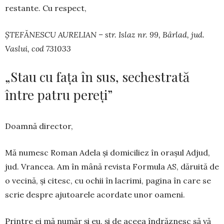
restante. Cu respect,
ȘTEFĂNESCU AURELIAN – str. Islaz nr. 99, Bârlad, jud.
Vaslui, cod 731033
„Stau cu fața în sus, sechestrată
între patru pereți”
Doamnă director,
Mă numesc Roman Adela și domiciliez în orașul Adjud,
jud. Vrancea. Am în mână revista Formula AS, dăruită de
o vecină, și citesc, cu ochii în lacrimi, pagina în care se
scrie despre ajutoarele acordate unor oa­meni.
Printre ei mă nu­măr și eu, și de aceea îndrăznesc să vă