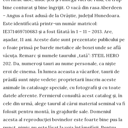
bine conturat și bine îngrijit. O vacă din rasa Aberdeen
– Angus a fost adusă de la Orăștie, județul Hunedoara.
Este identificată printr-un număr matricol:
IE371469710683 și a fost fătată în 1 – 11 – 2013. Are,
așadar, 11 ani. Aceste date sunt prezentate publicului pe
o foaie prinsă pe barele metalice ale boxei unde se află
văcuța. Remarc și numele taurului „tată”: STEIL HERO
202. Da, numeroși tauri au nume personale, ca niște
eroi de cinema. În lumea aceasta a văcarilor, taurii de
prăsilă sunt niște vedete: proprietarii înscriu aceste
animale în cataloage speciale, cu fotografii și cu toate
datele aferente. Fermierul consultă acest catalog și, în
cele din urmă, alege taurul al cărui material seminal va fi
folosit pentru montă, în grajdurile sale. Domeniul
acesta al reproducției bovinelor este foarte bine pus la
punct, nimic nu este lăsat la voia întâmplării. Pentru