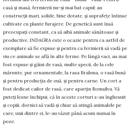
casă și masă, fermierii nu-și mai bat capul: au
construcții mari, solide, bine dotate, și suprafețe întinse
cultivate cu plante furajere. De genetică sunt însă
preocupați constant, ca să aibă animale sănătoase și
productive. INDAGRA este o ocazie pentru ca astfel de
exemplare să fie expuse și pentru ca fermierii să vadă pe
viu ce animale se află în alte ferme. Pe lângă vaci, au mai
fost expuse și găini de rasă, multe specii, de la cele
mărunte, pur ornamentale, la rasa Brahma, o rasă bună
și pentru producția de ouă, și pentru carne. Un cort a
fost dedicat cailor de rasă, care aparțin Romsilva. Vă
puteți lesne închipui, că în aceste corturi s-au înghesuit
și copiii, dornici să vadă și chiar să atingă animalele pe
care, unii dintre ei, le-au văzut până acum numai în
poze.