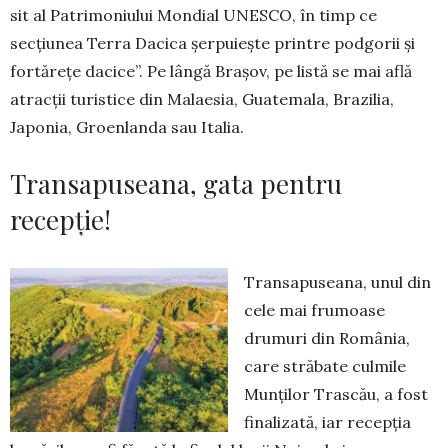
sit al Patrimoniului Mondial UNESCO, în timp ce
secțiunea Terra Dacica șerpuiește printre podgorii și
fortărețe dacice”. Pe lângă Brașov, pe listă se mai află
atracții turistice din Malaesia, Guatemala, Brazilia,
Japonia, Groenlanda sau Italia.
Transapuseana, gata pentru
recepție!
Transapuseana, unul din
cele mai frumoase
drumuri din România,
care străbate culmile
Munților Trascău, a fost
finalizată, iar recepția