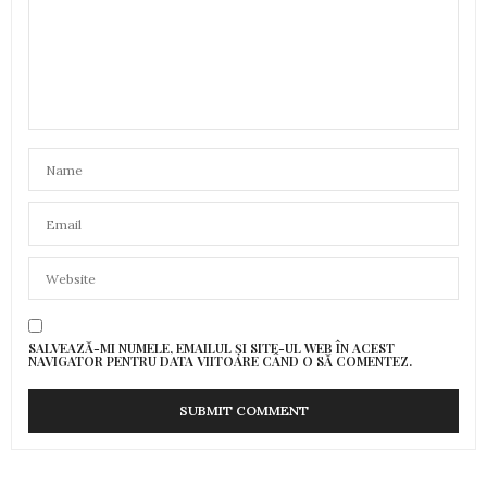
SALVEAZĂ-MI NUMELE, EMAILUL ȘI SITE-UL WEB ÎN ACEST
NAVIGATOR PENTRU DATA VIITOARE CÂND O SĂ COMENTEZ.