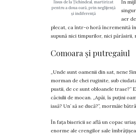
În mij
Iisus de la Țichindeal, martirizat
pentru a doua oară, prin neglijență
sin­gur
și indiferență
aer de
ple­cat, ca într-o horă încre­me­nită î
supună nici timpurilor, nici părăsirii, n
Comoara și putregaiul
„Unde sunt oamenii din sat, nene Si­m
morman de chei ruginite, sub ciudata 
pustii, de ce sunt obloanele trase?” 
căciulii de mocan. „Apăi, îs puțini oame
iasă? Un’ să se ducă?”, mormăie bătrâ
În fața bisericii se află un copac uri
enorme ale crengilor sale îmbrățișeaz