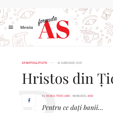
Meniu
SPIRITUALITATE
10 IANUARIE 2025
Hristos din Ți
by
HORIA TURCANU
, NUMĂRUL
1650
Pentru ce dați banii…