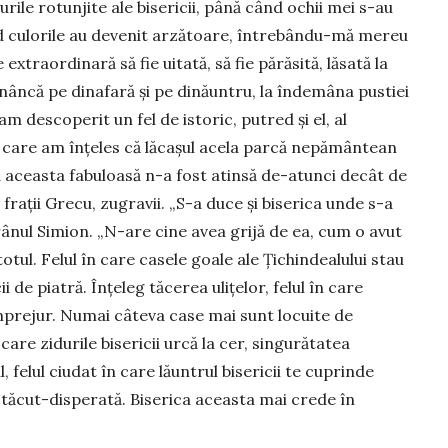
e rotun­jite ale bisericii, până când ochii mei s-au
d culorile au devenit arză­toa­re, întrebându-mă mereu
xtraordinară să fie uitată, să fie părăsită, lă­sată la
n­că pe dinafară și pe dinăuntru, la înde­mâ­na pustiei
, am descoperit un fel de istoric, putred și el, al
din ca­re am înțeles că lăcașul acela parcă nepămân­tean
a aceasta fabuloasă n-a fost atinsă de-atunci decât de
frații Grecu, zugravii. „S-a duce și biserica un­de s-a
trâ­nul Simion. „N-are cine avea grijă de ea, cum o avut
­tul. Felul în care casele goale ale Țichin­dea­lu­lui stau
ii de piatră. Înțeleg tăcerea ulițelor, felul în care
mprejur. Numai câteva case mai sunt locuite de
 care zidurile bise­ricii urcă la cer, sin­gu­rătatea
l, felul ciudat în care lăuntrul bisericii te cuprinde
e tăcut-disperată. Bise­rica aceasta mai crede în