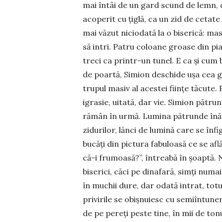
mai întâi de un gard scund de lemn, ca
acoperit cu țiglă, ca un zid de cetat
mai văzut niciodată la o biserică: mas
să intri. Patru coloane groase din pia
treci ca prin­tr-un tunel. E ca și cu
de poartă, Simion deschide ușa cea gr
trupul masiv al acestei ființe tăcute. 
igrasie, uitată, dar vie. Simion pătr
rămân în urmă. Lumina pă­trunde înăun
zidurilor, lănci de lumină care se înfi
bucăți din pictura fa­buloasă ce se a
că-i fru­moa­să?”, întreabă în șoaptă.
biserici, căci pe dinafară, simți numa
în muchii dure, dar odată in­trat, tot
privirile se obiș­nuiesc cu semiîntuner
de pe pereți peste tine, în mii de tonur