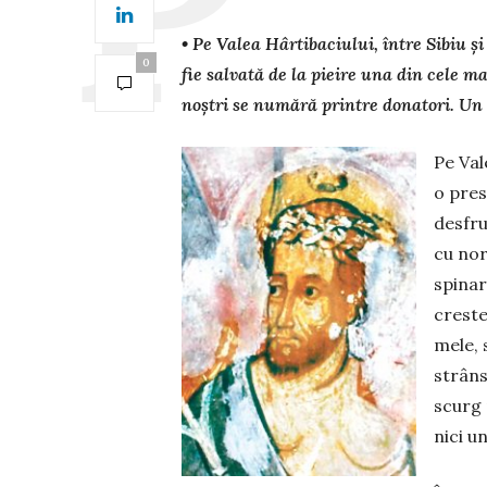
• Pe Valea Hârtibaciului, între Sibiu ș
0
fie salvată de la pieire una din cele ma
noștri se numără printre donatori. Un 
Pe Val
o pres
desfru
cu nori
spinar
crestel
mele, 
strâns
scurg 
nici u