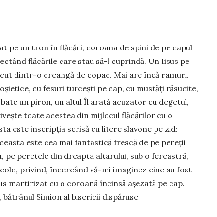
at pe un tron în flăcări, coroana de spini de pe capul
flectând flăcările care stau să-l cuprindă. Un Iisus pe
făcut dintr-o creangă de copac. Mai are încă ramuri.
roșietice, cu fesuri turcești pe cap, cu mustăți răsucite,
 bate un pi­ron, un altul Îl arată acuzator cu degetul,
 privește toate acestea din mijlocul flăcărilor cu o
ta este inscripția scrisă cu litere slavone pe zid:
. Aceasta este cea mai fantastică frescă de pe pereții
va, pe peretele din dreap­ta altarului, sub o fereastră,
colo, privind, încer­când să-mi imaginez cine au fost
us mar­ti­rizat cu o coroană încinsă așezată pe cap.
bătrânul Simion al bisericii dispăruse.