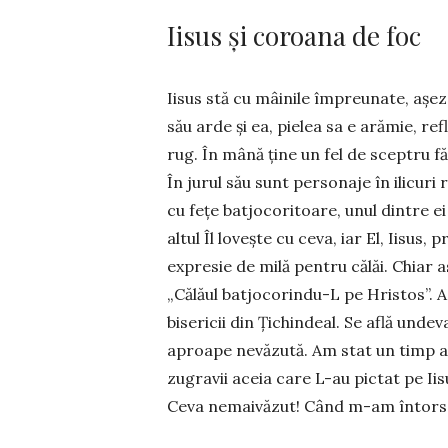
Iisus și coroana de foc
Iisus stă cu mâinile împreunate, așez
său arde și ea, pielea sa e arămie, re
rug. În mână ține un fel de sceptru 
În jurul său sunt personaje în ilicuri 
cu fețe batjocoritoare, unul dintre ei
altul Îl lovește cu ceva, iar El, Iisus,
expresie de milă pentru călăi. Chiar as
„Călăul bat­jo­co­rin­du-L pe Hristos”
bisericii din Ți­chindeal. Se află unde
aproape ne­vă­zută. Am stat un timp a
zugravii aceia care L-au pictat pe Iis
Ceva ne­mai­văzut! Când m-am întors, 