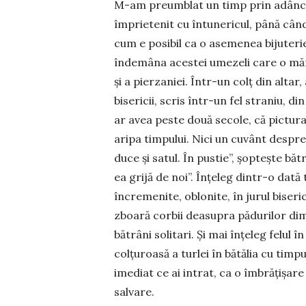
M-am preumblat un timp prin adâncuril
împrietenit cu întunericul, până cân
cum e posibil ca o asemenea bijuterie e
îndemâna acestei umezeli care o mă­nâ
și a pierzaniei. Într-un colț din al­tar
bisericii, scris într-un fel straniu, 
ar avea peste două secole, că pictur
aripa timpului. Nici un cuvânt despre 
duce și satul. În pustie”, șoptește bă
ea grijă de noi”. Înțeleg dintr-o dată to
încremenite, oblo­nite, în jurul biseric
zboară corbii deasupra pădurilor di
bătrâni solitari. Și mai înțeleg felul în
colțuroasă a turlei în bătălia cu timpu
imediat ce ai intrat, ca o îmbrățișar
salvare.