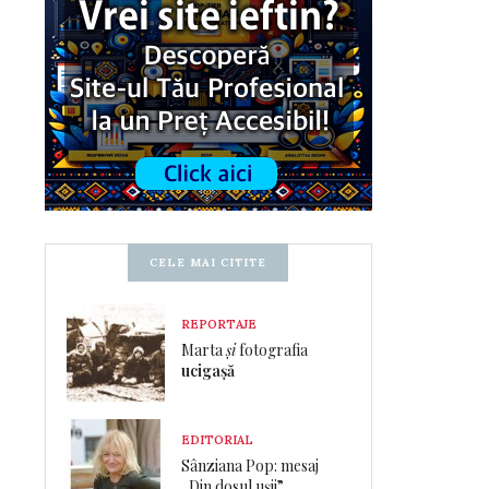
CELE MAI CITITE
REPORTAJE
Marta
și
fotografia
ucigașă
EDITORIAL
Sânziana Pop: mesaj
„Din dosul ușii”