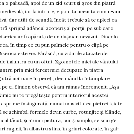
 o palisadă, apoi de un zid scurt și gros din piatră,
e medievală, iar la intrare, e poarta aceasta cum n-am
ivă, dar atât de scun­dă, încât trebuie să te apleci ca
tră sprijină adân­cul acoperiș al porții, pe sub care
m biserica ar fi apărată de un dușman nevăzut. Dincolo
ea, în timp ce eu pun pal­mele pentru o clipă pe
Biserica este vie. Părăsită, cu zidurile atacate de
unde înăuntru cu un oftat. Zgomotele mici ale vântului
tru prin mici ferestruici de­cu­pate în piatra
g stră­lucitoare în pereți, de­cupând la întâmplare
flă pe ei. Simion observă că am rămas încremenit. „Așa
 Nimic nu te pre­gătește pentru interiorul acestei
i as­prime însingurată, numai masivitatea pie­trei tăiate
ul se schimbă, formele devin curbe, rotunjite și blânde,
icul tăcut, și atunci pictura, pur și simplu, se scurge
i ruginii, în albastru stins, în griuri colorate, în gal­