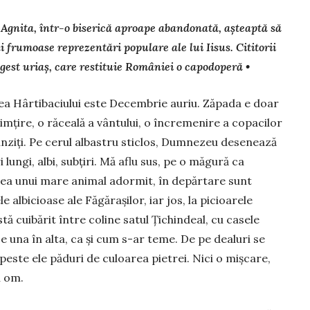
i Agnita, într-o biserică aproape abandonată, așteaptă să
i frumoase reprezentări populare ale lui Iisus. Cititorii
gest uriaș, care restituie României o capodoperă •
ea Hârtibaciului este Decembrie auriu. Zăpada e doar
imțire, o răceală a vân­tului, o încremenire a copacilor
nziți. Pe cerul albastru sticlos, Dumnezeu desenează
 lungi, albi, subțiri. Mă aflu sus, pe o mă­gu­ră ca
ea unui mare animal adormit, în depărtare sunt
e albicioase ale Făgă­rașilor, iar jos, la picioarele
stă cuibărit între coline satul Țichindeal, cu casele
e una în alta, ca și cum s-ar teme. De pe dealuri se
peste ele păduri de culoarea pietrei. Nici o mișcare,
n om.