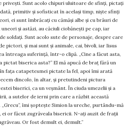
privești. Sunt acolo chipuri uluitoare de sfinți, pictați
ă, primitiv și sofisticat în același timp, niște sfinți
­ori, ei sunt îmbrăcați cu cămăși albe și cu brâuri de
uneori și astăzi, au căciuli ciobănești pe cap, iar
 de soldați. Sunt acolo sute de personaje, despre care
pictori, și mai sunt și animale, cai, bivoli, iar Iisus
dea întreaga suferință, într-o clipă. „Cine a făcut asta,
 pictat bise­ri­ca asta?” El mă apucă de braț fără un
 fața catapetesmei pictate la fel, apoi îmi arată
ecem dincolo, în altar, și pretutindeni pictura
stei biserici, ca un veșmânt. În ciuda ume­zelii și a
rii, a sutelor de ierni prin care a răzbit această
e. „Grecu”, îmi șoptește Si­mion la ureche, purtân­du-mă
 ei or făcut zu­grăveala bisericii. N-ați auzit de frații
ugrăveau. Or fost demult ei, demult.”