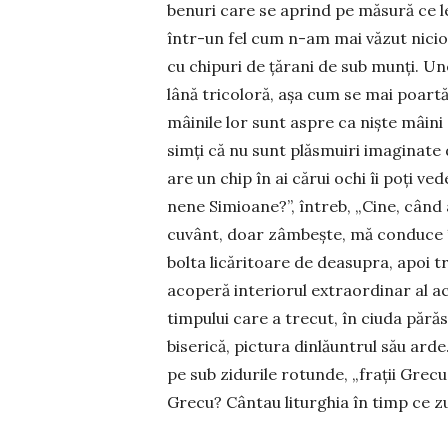
benuri care se aprind pe măsură ce le 
într-un fel cum n-am mai văzut niciodat
cu chipuri de țărani de sub munți. Une
lână tricoloră, așa cum se mai poartă 
mâinile lor sunt aspre ca niște mâini
simți că nu sunt plăsmuiri imaginate de 
are un chip în ai cărui ochi îi poți ve
nene Simioane?”, întreb, „Cine, când a
cuvânt, doar zâmbește, mă conduce în
bolta licăritoare de deasupra, apoi tr
acoperă interiorul extraor­dinar al ace
timpului care a trecut, în ciuda părăsi
biserică, pic­tura dinlăuntrul său ard
pe sub zidurile ro­tunde, „frații Grecu,
Grecu? Cântau liturghia în timp ce z