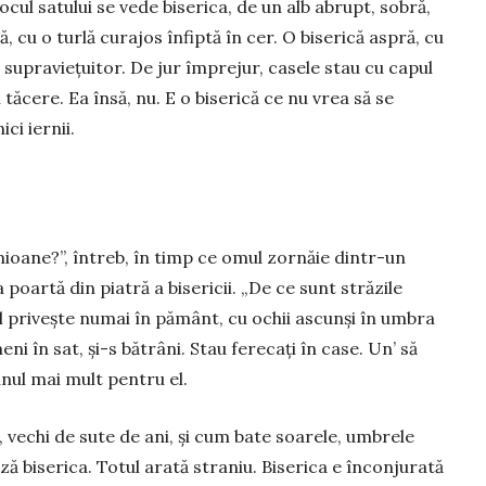
locul satului se vede bise­rica, de un alb abrupt, sobră,
ă, cu o turlă curajos în­fiptă în cer. O biserică aspră, cu
 supra­vie­­țuitor. De jur împrejur, casele stau cu capul
n tăcere. Ea însă, nu. E o biserică ce nu vrea să se
ici iernii.
i­oa­ne?”, întreb, în timp ce omul zornăie dintr-un
poartă din piatră a bisericii. „De ce sunt străzile
El privește numai în pământ, cu ochii ascunși în umbra
ni în sat, și-s bă­trâni. Stau ferecați în case. Un’ să
nul mai mult pentru el.
aș, vechi de sute de ani, și cum bate soarele, umbrele
ă biserica. Totul arată straniu. Biserica e înconjurată