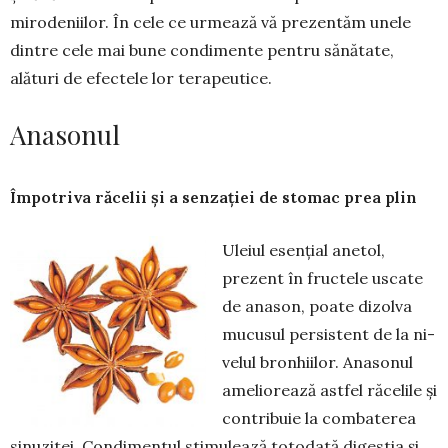
mirodeniilor. În cele ce urmează vă pre­zentăm une­le
dintre cele mai bune condi­men­te pentru să­nătate,
alături de efec­tele lor tera­peutice.
Anasonul
Împotriva răcelii și a senzației de stomac prea plin
Uleiul esențial anetol,
prezent în fructele uscate
de anason, poate di­zolva
mucusul persistent de la ni­
velul bronhiilor. Anasonul
amelio­rează astfel răcelile și
contribuie la combaterea
sinu­zitei. Condimentul stimulează totodată digestia și