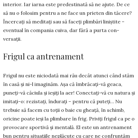
interior. Iar iarna este predestinată să ne ajute. De ce
să nu o folosim pentru a ne face un prieten din tăcere?
Încer­cați să meditați sau să faceți plim­bări liniștite –
eventual în com­pania cuiva, dar fără a purta con­
versații.
Frigul ca antrenament
Frigul nu este niciodată mai rău decât atunci când stăm
în casă și ni-l imaginăm. Așa că îmbră­cați-vă geaca,
puneți-vă căciula și ieșiți la aer! Conectați-vă cu natura și
imitați-o: rezistați, îndurați – pentru că puteți… Nu
trebuie să facem cu toții o baie cu gheață, în schimb,
oricine poate ieși la plimbare în frig. Priviți frigul ca pe o
provocare sportivă și mentală. El este un antrenament
bun pentru situațiile neplăcute cu care ne confruntăm