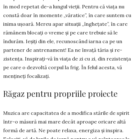
în mod repetat de-a lun­gul vieții. Pentru că viața nu
constă doar în momente „văra­tice”, în care suntem cu
inima ușoa­ră. Mereu apar situații „în­ghețate”, în care
rămânem blo­cați o vreme și pe care trebuie să le
îndurăm. Ieșiți din ele, recunos­când iarna ca pe un
partener de an­trenament! Ea ne învață tăria și re­
zistența. Inspirați-vă în viața de zi cu zi, din rezistența
pe care o dez­voltă corpul la frig. În felul acesta, vă
mențineți focalizați.
Răgaz pentru propriile proiecte
Muzica are capacitatea de a mo­difica stările de spirit
într-o mă­sură mai mare decât aproape ori­care altă
formă de artă. Ne poate relaxa, ener­giza și inspira.
Folosiți-vă de lunile de iarnă pentru a vă reîntoarce la