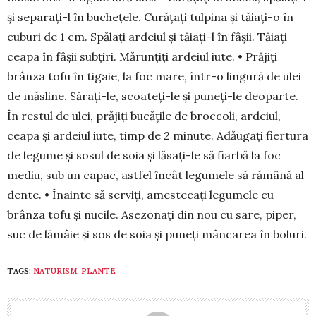
și separați-l în buchețele. Curățați tulpina și tăiați-o în
cuburi de 1 cm. Spălați ardeiul și tăiați-l în fâșii. Tăiați
cea­pa în fâșii subțiri. Mărunțiți ardeiul iute. • Pră­jiți
brânza tofu în tigaie, la foc mare, într-o lingură de ulei
de măsline. Sărați-le, scoateți-le și puneți-le deoparte.
În restul de ulei, prăjiți bucățile de broccoli, ardeiul,
ceapa și ardeiul iute, timp de 2 mi­nute. Adăugați fiertura
de legume și sosul de soia și lăsați-le să fiarbă la foc
mediu, sub un ca­pac, astfel încât legumele să rămână al
dente. • Îna­inte să serviți, amestecați legumele cu
brânza tofu și nucile. Asezonați din nou cu sare, piper,
suc de lămâie și sos de soia și puneți mâncarea în bo­luri.
TAGS:
NATURISM
,
PLANTE