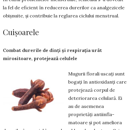
la fel de eficient în reducerea durerilor ca analgezicele
obișnuite, și con­tribuie la reglarea ciclului menstrual.
Cuișoarele
Combat durerile de dinți și respirația urât
mirositoare, protejează celulele
Mugurii florali uscați sunt
bogați în antioxidanți care
protejează corpul de
deteriorarea celu­lară. Ei
au de asemenea
proprietăți anti­infla­
matoare și pot ame­liora