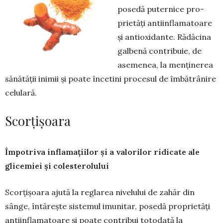
posedă puternice pro­
prie­tăți antiin­flamatoare
și an­tioxidante. Rădă­cina
galbe­nă contri­bu­ie, de
aseme­nea, la men­ținerea
să­nătății ini­mii și poate în­cetini pro­ce­sul de îmbătrâ­nire
celu­lară.
Scorțișoara
Împotriva inflamațiilor și a valorilor ridicate ale
glicemiei și colesterolului
Scorțișoara ajută la reglarea nive­lului de zahăr din
sânge, întărește siste­mul imu­nitar, posedă proprietăți
antiin­fla­matoare și poate contribui totodată la