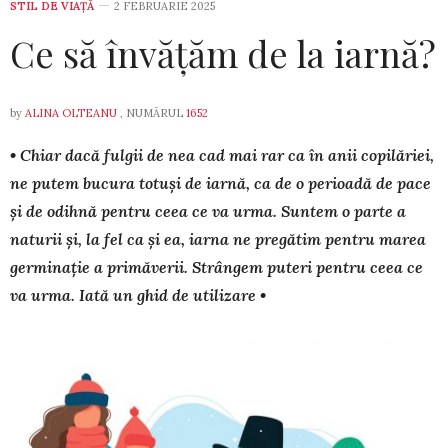
STIL DE VIA­ŢĂ
2 FEBRUARIE 2025
Ce să învățăm de la iarnă?
by
ALINA OLTEANU
, NUMĂRUL
1652
• Chiar dacă fulgii de nea cad mai rar ca în anii copilăriei,
ne putem bucura totuși de iarnă, ca de o perioadă de pace
și de odih­nă pentru ceea ce va urma. Suntem o parte a
naturii și, la fel ca și ea, iarna ne pregătim pentru marea
germinație a pri­măverii. Strângem puteri pentru ceea ce
va urma. Iată un ghid de utilizare •