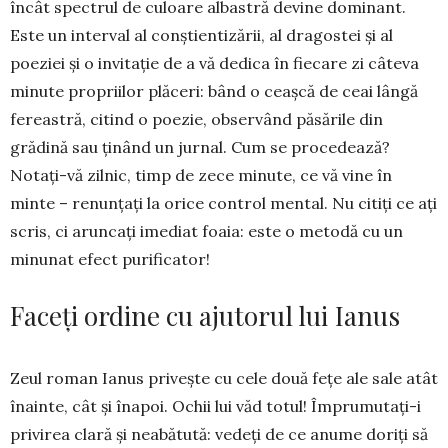
încât spectrul de cu­loare albastră devine domi­nant.
Este un interval al con­știentizării, al dragostei și al
poeziei și o invitație de a vă dedica în fiecare zi câteva
mi­nute propriilor plăceri: bând o ceașcă de ceai lângă
fereas­tră, citind o poezie, observând pă­sările din
grădină sau ținând un jurnal. Cum se procedează?
Notați-vă zilnic, timp de zece mi­nute, ce vă vine în
minte – re­­nunțați la orice control men­tal. Nu citiți ce ați
scris, ci aruncați imediat foaia: este o metodă cu un
minunat efect purificator!
Faceți ordine cu ajutorul lui Ianus
Zeul roman Ianus privește cu cele două fețe ale sale atât
înainte, cât și înapoi. Ochii lui văd totul! Împrumutați-i
privirea clară și neabătută: vedeți de ce anume doriți să