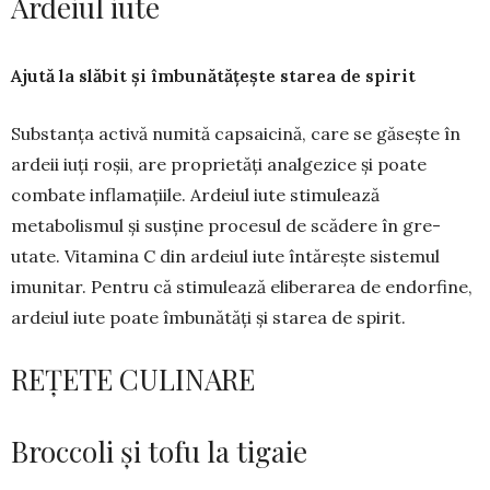
Ardeiul iute
Ajută la slăbit și îmbunătățește starea de spirit
Substanța activă numită capsaicină, care se găsește în
ardeii iuți roșii, are proprietăți anal­gezice și poate
combate inflamațiile. Ar­deiul iute stimulează
metabolismul și susține procesul de scădere în gre­
utate. Vitamina C din ardeiul iute întărește sistemul
imunitar. Pentru că stimu­lează eliberarea de endor­fine,
arde­iul iute poate îmbu­nătăți și sta­rea de spirit.
REȚETE CULINARE
Broccoli și tofu la tigaie