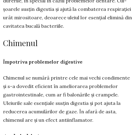
durerile, în special în cazul proble­me­lor den­tare. Cui­
șoa­rele susțin diges­tia și aju­tă la combaterea respi­rației
urât mi­ro­si­toa­re, deoarece uleiul lor esen­țial elimi­nă din
cavitatea bucală bacteriile.
Chimenul
Împotriva problemelor digestive
Chimenul se numără prin­­tre cele mai vechi con­dimente
și s-a dovedit efi­cient în ameliorarea problemelor
gastrointes­tinale, cum ar fi balonările și crampele.
Uleiurile sale esențiale susțin digestia și pot ajuta la
reducerea acumulărilor de gaze. În afară de asta,
chimenul are și un efect antiinfla­mator.