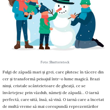
Foto: Shutterstock
Fulgi de zăpadă mari și grei, care plutesc în tăcere din
cer și transformă peisajul într-o lume magică. Brazi
ninși, cristale scân­teietoare de gheață, ce se
învârtejesc prin văzduh, nămeți de zăpadă… O iarnă
perfectă, care uită, însă, să vină. O iarnă care a încetat
de multă vreme să mai corespundă reprezentărilor