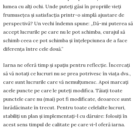
lumea cu alți ochi. Unde puteți găsi în propriile vieți
frumusețea și satisfacția printr-o simplă ajustare de
perspectivă? Un vechi îndemn spune: „Dă-mi puterea să
accept lucrurile pe care nu le pot schimba, curajul să
schimb ceea ce pot schimba și înțelepciunea de a face
diferența între cele două.”
Iarna ne oferă timp și spațiu pentru reflecție. Încercați
să vă notați ce lucruri nu se prea potrivesc în viața dvs.,
care sunt lucrurile care vă nemul­țumesc. Apoi marcați
acele puncte pe care le puteți modifica. Tăiați toate
punctele care nu (mai) pot fi modificate, deoarece sunt
înrădăcinate în trecut. Pen­tru toate celelalte lucruri,
stabiliți un plan și im­plementați-l cu dăruire: folosiți în
acest sens timpul de calitate pe care vi-l oferă iarna.