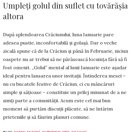
Umpleți golul din suflet cu tovărășia
altora
După splendoarea Crăciunului, luna Ianuarie pare
adesea pustie, inconfortabilă și golașă. Dar o veche
zicală spune că de la Crăciun și până în Fe­bruarie, niciun
oaspete nu ar trebui să ne pără­sească locuința fără să fi
fost omenit. „Golul” mental al lunii Ianuarie este așadar
ideal pentru lansarea unor invitații. Întinderea mesei –
nu cu bucatele festive de Crăciun, ci cu mâncăruri
simple și sățioase – cons­tituie un prilej minunat de a ne
simți parte a co­munității. Acum este cel mai bun
moment să purtăm discuții plăcute, să ne întărim
prieteniile și să făurim planuri comune.