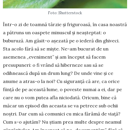
Foto: Shutterstock
Într-o zi de toamnă târzie și friguroasă, în casa noastră
a pătruns un oaspete mi­nus­cul și neașteptat: o
buburuză. Am găsit-o așezată pe o iederă din ghiveci.
Sta acolo fără să se miște. Ne-am bucurat de un
asemenea „eveniment” și am început să facem
presupuneri: o fi vrând să hiberneze sau să se
odihnească după un drum lung? De unde vi­ne și ce
anume a atras-o la noi? Cu siguranță că are, ca orice
ființă de pe această lume, o po­veste numai a ei, dar pe
care nu o vom putea afla niciodată. Ori­cum, bine că
măcar un episod din aceasta se va petrece sub ochii
noștri. Dar cum să comunici cu mica fărâmă de viață?
Cum s-o ajutăm? Nu știam prea multe des­­pre neamul