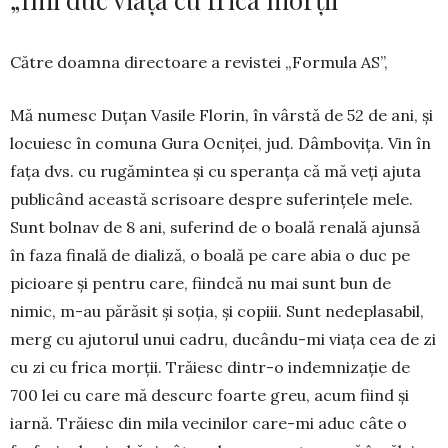
Către doamna directoare a revistei „Formula AS”,
Mă numesc Duțan Vasile Florin, în vârstă de 52 de ani, și
locuiesc în comuna Gura Ocniței, jud. Dâm­bovița. Vin în
fața dvs. cu rugămintea și cu speranța că mă veți ajuta
publicând această scrisoare des­pre suferințele mele.
Sunt bolnav de 8 ani, su­ferind de o boală renală ajunsă
în faza finală de dia­liză, o boală pe care abia o duc pe
picioare și pentru care, fiindcă nu mai sunt bun de
nimic, m-au părăsit și soția, și copiii. Sunt nedeplasabil,
merg cu ajutorul unui cadru, ducându-mi viața cea de zi
cu zi cu frica morții. Trăiesc dintr-o indemnizație de
700 lei cu care mă descurc foarte greu, acum fiind și
iarnă. Trăiesc din mila vecinilor care-mi aduc câte o