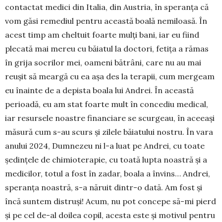
contactat medici din Italia, din Aus­tria, în speranța că
vom găsi remediul pentru această boală ne­mi­loasă. În
acest timp am cheltuit foarte mulți bani, iar eu fiind
plecată mai mereu cu băiatul la doctori, fetița a rămas
în grija socrilor mei, oa­meni bătrâni, ca­re nu au mai
reu­șit să meargă cu ea așa des la te­rapii, cum mer­geam
eu înainte de a depista boa­la lui Andrei. În această
perioadă, eu am stat foarte mult în concediu medical,
iar resursele noastre finan­ciare se scurgeau, în aceeași
măsură cum s-au scurs și zilele băiatului nostru. În vara
anului 2024, Dum­nezeu ni l-a luat pe Andrei, cu toate
ședințele de chi­mioterapie, cu toată lupta noastră și a
medicilor, totul a fost în zadar, boala a învins… Andrei,
speranța noastră, s-a năruit dintr-o dată. Am fost și
încă sun­tem distruși! Acum, nu pot concepe să-mi pierd
și pe cel de-al doilea copil, acesta este și motivul pentru