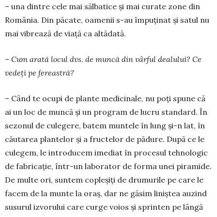
– una dintre cele mai sălbatice și mai curate zone din
România. Din păcate, oamenii s-au împuținat și satul nu
mai vibrează de viață ca altădată.
– Cum arată locul dvs. de muncă din vârful dea­lului? Ce
vedeți pe fereastră?
– Când te ocupi de plante medicinale, nu poți spune că
ai un loc de muncă și un program de lucru standard. În
sezonul de culegere, batem muntele în lung și-n lat, în
căutarea plantelor și a fructelor de pădure. După ce le
culegem, le introducem imediat în procesul tehnologic
de fabricație, într-un laborator de forma unei piramide.
De multe ori, suntem copleșiți de drumurile pe care le
facem de la munte la oraș, dar ne găsim liniștea auzind
susurul izvorului care curge voios și sprinten pe lângă