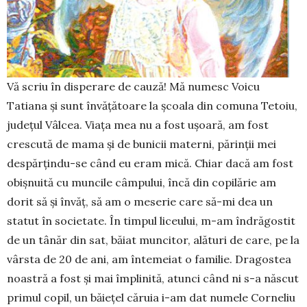
Vă scriu în disperare de cauză! Mă numesc Voicu
Tatiana și sunt învățătoare la școala din co­muna Te­toiu,
județul Vâlcea. Viața mea nu a fost ușoară, am fost
crescută de mama și de bunicii materni, părinții mei
despărțindu-se când eu eram mică. Chiar dacă am fost
obișnuită cu muncile câmpului, încă din co­pilărie am
dorit să și învăț, să am o meserie care să-mi dea un
statut în societate. În timpul liceului, m-am îndrăgostit
de un tânăr din sat, băiat muncitor, alături de care, pe la
vârsta de 20 de ani, am întemeiat o familie. Dragostea
noastră a fost și mai împlinită, atunci când ni s-a născut
primul co­pil, un băiețel căruia i-am dat numele Corneliu