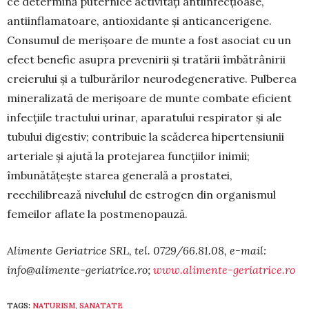
ce determină puternice activități antiinfecțioase,
antiinflamatoare, antioxidante și anticancerigene.
Consumul de merișoare de munte a fost asociat cu un
efect benefic asupra prevenirii și tratării îmbătrânirii
creierului și a tulburărilor neurodegenerative. Pulberea
mineralizată de merișoare de munte combate eficient
infecțiile tractului urinar, aparatului respirator și ale
tubului digestiv; contribuie la scăderea hipertensiunii
arteriale și ajută la protejarea funcțiilor inimii;
îmbunătățește starea generală a prostatei,
reechilibrează nivelulul de estrogen din organismul
femeilor aflate la post­menopauză.
Alimente Geriatrice SRL, tel. 0729/66.81.08, e-mail:
info@alimente-geriatrice.ro
;
www.alimente-geriatrice.ro
TAGS:
NATURISM
,
SANATATE