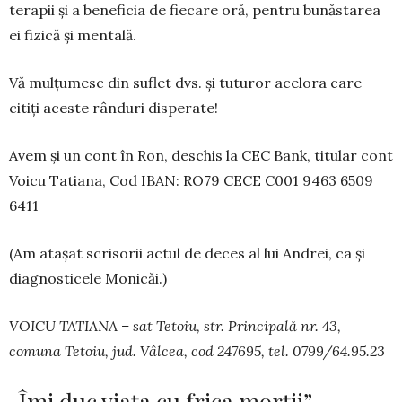
terapii și a beneficia de fiecare oră, pentru bunăstarea
ei fizică și mentală.
Vă mulțumesc din suflet dvs. și tuturor acelora care
citiți aceste rânduri disperate!
Avem și un cont în Ron, deschis la CEC Bank, titular cont
Voicu Tatiana, Cod IBAN: RO79 CECE C001 9463 6509
6411
(Am atașat scrisorii actul de deces al lui Andrei, ca și
diagnosticele Monicăi.)
VOICU TATIANA – sat Tetoiu, str. Principală nr. 43,
comuna Tetoiu, jud. Vâlcea, cod 247695, tel. 0799/64.95.23
„Îmi duc viața cu frica morții”