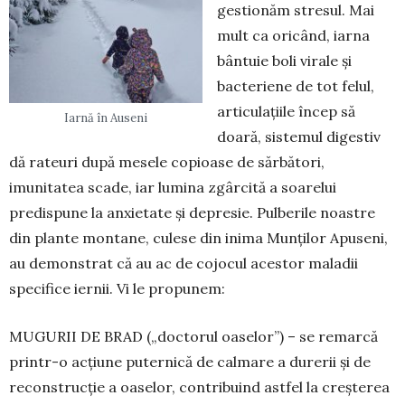
gestionăm stresul. Mai
mult ca oricând, iarna
bântuie boli virale și
bacteriene de tot felul,
articulațiile încep să
Iarnă în Auseni
doară, sistemul digestiv
dă rateuri după mesele copioase de sărbători,
imunitatea scade, iar lumina zgârcită a soarelui
predispune la anxietate și depresie. Pulberile noastre
din plante montane, culese din inima Munților Apuseni,
au demonstrat că au ac de cojocul acestor maladii
specifice iernii. Vi le propunem:
MUGURII DE BRAD („doctorul oaselor”) – se remarcă
printr-o acțiune puternică de calmare a durerii și de
reconstrucție a oaselor, contribuind astfel la creșterea