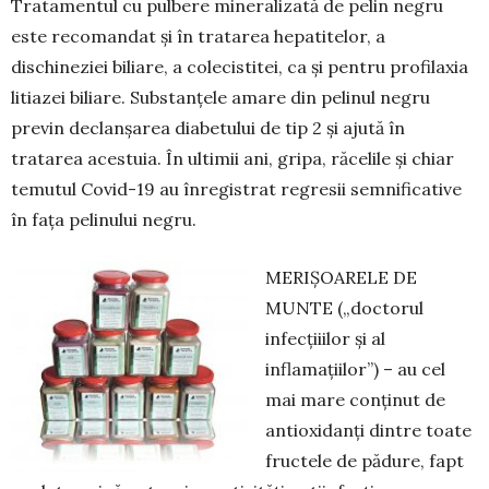
Tratamentul cu pulbere mineralizată de pelin negru
este recomandat și în tratarea hepatitelor, a
dischineziei biliare, a colecistitei, ca și pentru profilaxia
litiazei biliare. Substanțele amare din pelinul negru
previn declanșarea diabetului de tip 2 și ajută în
tratarea acestuia. În ultimii ani, gripa, răcelile și chiar
temutul Covid-19 au înregistrat regresii semnificative
în fața pelinului negru.
MERIȘOARELE DE
MUNTE („doctorul
infecțiiilor și al
inflamațiilor”) – au cel
mai mare conținut de
antioxidanți dintre toate
fructele de pădure, fapt