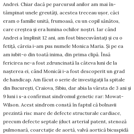
An­drei. Chiar dacă pe parcursul anilor am mai în­
tâmpinat unele greutăți, acestea treceau ușor, căci
eram o familie unită, fru­moasă, cu un copil sănătos,
care creștea și era lu­mina ochilor noștri. Iar când
Andrei a împlinit 12 ani, am fost binecuvântați și cu o
fetiță, căreia i-am pus nu­mele Monica Maria. Și pe ea
am iubit-o din toată ini­ma, din prima clipă. Însă
fericirea ne-a fost zdrun­cinată la câteva luni de la
nașterea ei, când Monicăi i-a fost descoperit un grad
de handicap. Am făcut o serie de investigații la spitale
din București, Craiova, Sibiu, dar abia la vârsta de 3 ani și
9 luni i s-a con­firmat sindromul ge­netic rar: Mowat-
Wilson. Acest sindrom constă în faptul că bolnavii
prezintă risc mare de defecte structurale cardiace,
precum defecte septale (duct arterial patent, stenoză
pulmonară, coarctaţie de aortă, valvă aortică bicuspidă