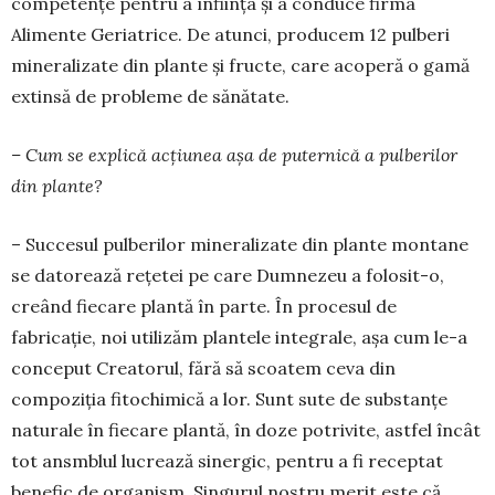
competențe pentru a înființa și a conduce firma
Alimente Geriatrice. De atunci, producem 12 pulberi
mineralizate din plante și fructe, care acoperă o gamă
extinsă de probleme de ­sănătate.
– Cum se explică acțiunea așa de puternică a pulberilor
din plante?
– Succesul pulberilor mineralizate din plante montane
se datorează rețetei pe care Dumnezeu a folosit-o,
creând fiecare plantă în parte. În procesul de
fabricație, noi utilizăm plantele integrale, așa cum le-a
conceput Creatorul, fără să scoatem ceva din
compoziția fitochimică a lor. Sunt sute de substanțe
naturale în fiecare plantă, în doze potrivite, astfel încât
tot ansmblul lucrează sinergic, pentru a fi receptat
benefic de organism. Singurul nostru merit este că