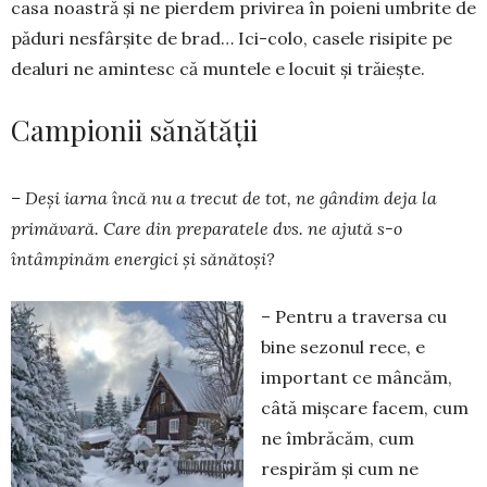
casa noastră și ne pierdem privirea în poieni umbrite de
păduri nesfârșite de brad… Ici-colo, casele risipite pe
dealuri ne amintesc că muntele e locuit și trăiește.
Campionii sănătății
– Deși iarna încă nu a trecut de tot, ne gândim deja la
primăvară. Care din preparatele dvs. ne ajută s-o
întâmpinăm energici și sănătoși?
– Pentru a traversa cu
bine sezonul rece, e
important ce mâncăm,
câtă mișcare facem, cum
ne îmbrăcăm, cum
respirăm și cum ne