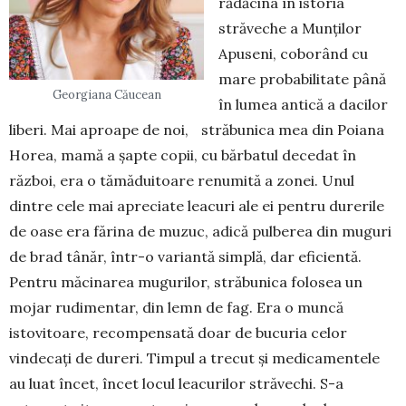
rădăcina în istoria
străveche a Munților
Apuseni, coborând cu
mare probabilitate până
Georgiana Căucean
în lumea antică a dacilor
liberi. Mai aproape de noi, străbunica mea din Poiana
Horea, mamă a șapte copii, cu bărbatul decedat în
război, era o tămăduitoare renumită a zonei. Unul
dintre cele mai apreciate leacuri ale ei pentru durerile
de oase era fărina de muzuc, adică pulberea din muguri
de brad tânăr, într-o variantă simplă, dar eficientă.
Pentru măcinarea mugurilor, străbunica folosea un
mojar rudimentar, din lemn de fag. Era o muncă
istovitoare, recompensată doar de bucuria celor
vindecați de dureri. Timpul a trecut și medicamentele
au luat încet, încet locul leacurilor străvechi. S-a