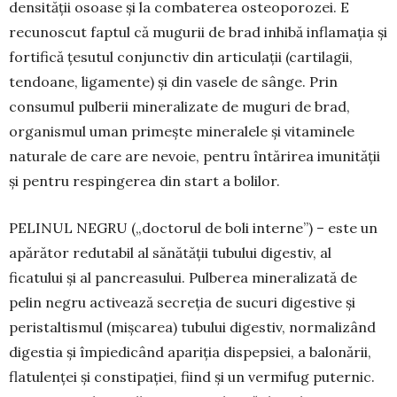
densității osoase și la combaterea osteoporozei. E
recunoscut faptul că mugurii de brad inhibă inflamația și
fortifică țesutul conjunctiv din articulații (cartilagii,
tendoane, ligamente) și din vasele de sânge. Prin
consumul pulberii mineralizate de muguri de brad,
organismul uman primește mineralele și vitaminele
naturale de care are nevoie, pentru întărirea imunității
și pentru respingerea din start a bolilor.
PELINUL NEGRU („doctorul de boli interne”) – este un
apărător redutabil al sănătății tubului digestiv, al
ficatului și al pancreasului. Pulberea mineralizată de
pelin negru activează secreția de sucuri digestive și
peristaltismul (mișcarea) tubului digestiv, normalizând
digestia și împiedicând apariția dispepsiei, a balonării,
flatulenței şi constipației, fiind și un vermifug puternic.