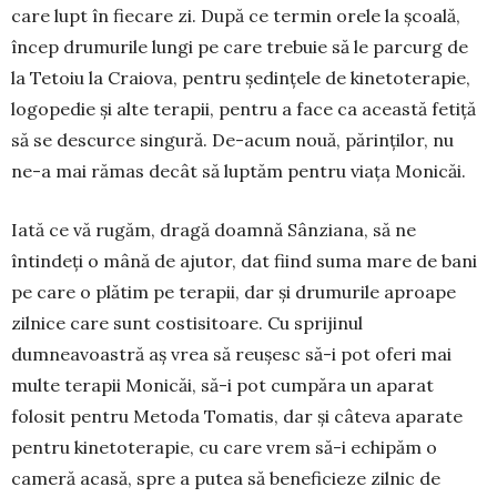
care lupt în fiecare zi. După ce termin orele la școală,
încep drumurile lungi pe care trebuie să le parcurg de
la Tetoiu la Craiova, pentru ședințele de kineto­terapie,
logopedie și alte terapii, pentru a face ca această fetiță
să se descurce singură. De-acum nouă, părinților, nu
ne-a mai rămas decât să luptăm pentru viața Monicăi.
Iată ce vă rugăm, dragă doamnă Sânziana, să ne
întindeți o mână de ajutor, dat fiind suma mare de bani
pe care o plătim pe terapii, dar și drumurile aproape
zilnice care sunt costisitoare. Cu sprijinul
dumneavoastră aș vrea să reușesc să-i pot oferi mai
multe terapii Monicăi, să-i pot cumpăra un aparat
folosit pentru Metoda Tomatis, dar și câteva aparate
pentru kinetoterapie, cu care vrem să-i echipăm o
cameră acasă, spre a putea să beneficieze zilnic de