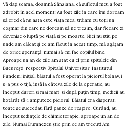
Vă dați seama, doamnă Sân­ziana, că sufletul meu a fost
zdrobit în acel mo­ment! Au fost zile în care îmi doream
să cred că nu asta este viața mea, trăiam cu toții un
coșmar din care ne doream să ne trezim, dar fiecare zi
devenise o luptă pe viață și pe moarte. Nici nu știu pe
unde am călcat și ce am făcut în acest timp, mă agățam
de orice speranță, numai să-mi fac copilul bine.
Aproape un an de zile am stat cu el prin spitalele din
Bucu­rești, respectiv Spitalul Universitar, Institutul
Fundeni; inițial, băiatul a fost operat la piciorul bol­nav, i
s-a pus o tijă, însă la câteva zile de la ope­rație, au
început dureri și mai mari, și după puțin timp, medicii au
hotărât să-i amputeze piciorul. Băiatul era disperat,
toate se succedau fără pauze de respiro. Curând, au
început ședințele de chimioterapie, aproape un an de
zile. Numai Dumnezeu știe prin ce am trecut! Am