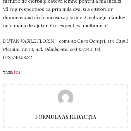
far­furie de ciorbă și câteva lemne pentru a mă încălzi.
Vă rog respectuos ca prin mila dvs. și a cititorilor
dumneavoastră să îmi ușurați și mie greul vieții, dân­du-
mi o mână de ajutor. Cu respect, vă mulțumesc!
DUȚAN VASILE FLORIN – comuna Gura Ocniței, str. Capul
Plaiului, nr. 14, jud. Dâmbovița, cod 137240, tel.
0725/46.58.22
TAGS:
SOS
FORMULA AS REDACȚIA