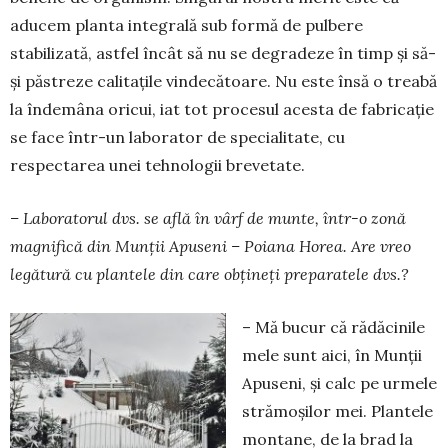
aducem planta integrală sub formă de pulbere
stabilizată, astfel încât să nu se degradeze în timp și să-
și păstreze calitațile vindecătoare. Nu este însă o treabă
la îndemâna oricui, iat tot procesul acesta de fabricație
se face într-un laborator de specialitate, cu
respectarea unei tehnologii brevetate.
– Laboratorul dvs. se află în vârf de mun­te, într-o zonă
magnifică din Munții Apuseni – Poiana Horea. Are vreo
legătură cu plantele din care obțineți preparatele dvs.?
– Mă bucur că rădăcinile
mele sunt aici, în Munții
Apuseni, și calc pe urmele
strămoșilor mei. Plantele
montane, de la brad la