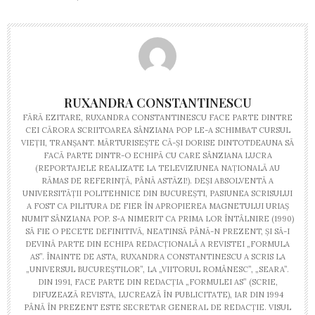
RUXANDRA CONSTANTINESCU
FĂRĂ EZITARE, RUXANDRA CONSTANTINESCU FACE PARTE DINTRE
CEI CĂRORA SCRIITOAREA SÂNZIANA POP LE-A SCHIMBAT CURSUL
VIEȚII, TRANȘANT. MĂRTURISEȘTE CĂ-ȘI DORISE DINTOTDEAUNA SĂ
FACĂ PARTE DINTR-O ECHIPĂ CU CARE SÂNZIANA LUCRA
(REPORTAJELE REALIZATE LA TELEVIZIUNEA NAȚIONALĂ AU
RĂMAS DE REFERINȚĂ, PÂNĂ ASTĂZI!). DEȘI ABSOLVENTĂ A
UNIVERSITĂȚII POLITEHNICE DIN BUCUREȘTI, PASIUNEA SCRISULUI
A FOST CA PILITURA DE FIER ÎN APROPIEREA MAGNETULUI URIAȘ
NUMIT SÂNZIANA POP. S-A NIMERIT CA PRIMA LOR ÎNTÂLNIRE (1990)
SĂ FIE O PECETE DEFINITIVĂ, NEATINSĂ PÂNĂ-N PREZENT, ȘI SĂ-I
DEVINĂ PARTE DIN ECHIPA REDACȚIONALĂ A REVISTEI „FORMULA
AS”. ÎNAINTE DE ASTA, RUXANDRA CONSTANTINESCU A SCRIS LA
„UNIVERSUL BUCUREȘTILOR”, LA „VIITORUL ROMÂNESC”, „SEARA”.
DIN 1991, FACE PARTE DIN REDACȚIA „FORMULEI AS” (SCRIE,
DIFUZEAZĂ REVISTA, LUCREAZĂ ÎN PUBLICITATE), IAR DIN 1994
PÂNĂ ÎN PREZENT ESTE SECRETAR GENERAL DE REDACȚIE. VISUL