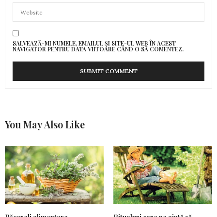
SALVEAZĂ-MI NUMELE, EMAILUL ȘI SITE-UL WEB ÎN ACEST
NAVIGATOR PENTRU DATA VIITOARE CÂND O SĂ COMENTEZ.
You May Also Like