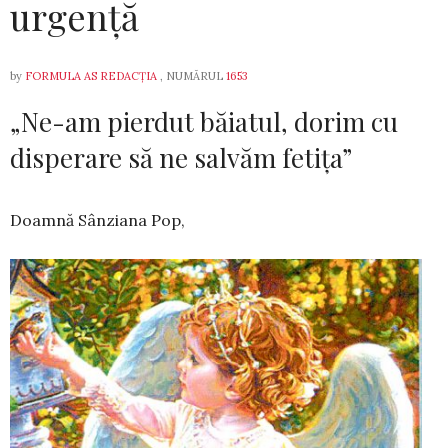
urgență
by
FORMULA AS REDACȚIA
, NUMĂRUL
1653
„Ne-am pierdut băiatul, dorim cu
disperare să ne salvăm fetița”
Doamnă Sânziana Pop,