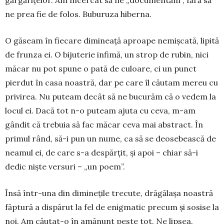
gărgărițelor. Am în­cercat să ne „documentăm”, fără să
ne prea fie de folos. Bubu­ruza hiberna.
O găseam în fiecare dimineață aproape nemișcată, lipită
de frunza ei. O bijuterie infimă, un strop de rubin, nici
măcar nu pot spu­ne o pată de culoare, ci un punct
pierdut în casa noastră, dar pe care îl căutam mereu cu
pri­virea. Nu puteam decât să ne bucurăm că o vedem la
locul ei. Dacă tot n-o puteam ajuta cu ceva, m-am
gândit că trebuia să fac măcar ceva mai abstract. În
primul rând, să-i pun un nume, ca să se deosebească de
neamul ei, de care s-a despărțit, și apoi – chiar să-i
dedic niște versuri – „un poem”.
Însă într-una din diminețile tre­cute, drăgălașa noastră
făp­tură a dispărut la fel de enig­matic precum și sosise la
noi. Am căutat-o în amănunt peste tot. Ne lipsea.