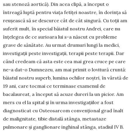
sau ste­noză aortică). Din acea clipă, a început o
întreagă luptă pentru viața fetiței noastre, în dorința să
reu­șească să se descurce cât de cât singură. Cu toții am
suferit mult, în special băiatul nostru Andrei, care nu
înțelegea de ce surioa­ra lui s-a născut cu probleme
grave de sănătate. Au urmat drumuri lungi la medici,
investigații peste investigații, terapii peste terapii. Dar
când credeam că asta este cea mai grea cruce pe care
ne-a dat-o Dumnezeu, am mai primit o lovitură crun­tă:
băiatul nostru superb, lumina ochilor noștri, în vârstă de
19 ani, care tocmai ce terminase exa­menul de
bacalaureat, a început să acuze dureri la un picior. Am
mers cu el la spital și în urma in­vesti­gațiilor a fost
diagnosticat cu Osteosarcom conven­țional grad înalt
de malignitate, tibie distală stânga, metastaze
pulmonare și ganglionare inghi­nal stânga, stadiul IV B.