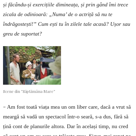
și făcându-și exercițiile dimineața, și prin gând îmi trece
zicala de odinioară: „Numa’ de o actriță să nu te
îndrăgostești!” Cum ești tu în zilele tale acasă? Ușor sau
greu de suportat?
Scene din ”Săptămâna Mare”
–
Am fost toată viața mea un om liber care, dacă a vrut să
meargă să vadă un spectacol într-o seară, s-a dus, fără să
țină cont de planurile altora. Dar în același timp, nu cred
că sunt un om cu care se trăiește greu. Sigur, mai repet pe