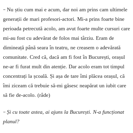
–
Nu știu cum mai e acum, dar noi am prins cam ultimele
generații de mari profesori-actori. Mi-a prins foarte bine
perioada petrecută acolo, am avut foarte multe cursuri care
mi-au fost cu adevărat de folos mai târziu. Eram de
dimineață până seara în teatru, ne creasem o adevărată
comunitate. Cred că, dacă am fi fost în București, orașul
ne-ar fi furat mult din atenție. Dar acolo eram tot timpul
concentrați la școală. Și așa de tare îmi plăcea orașul, că
îmi ziceam că trebuie să-mi găsesc neapărat un iubit care
să fie de-acolo. (râde)
–
Și cu toate astea, ai ajuns la București. N-a func­ționat
planul?