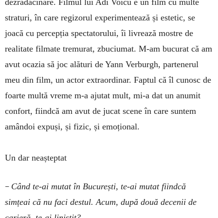
dezrădăcinare. Filmul lui Adi Voicu e un film cu multe
straturi, în care regizorul experimentează și estetic, se
joacă cu percepția spectatorului, îi livrează mostre de
realitate filmate tremurat, zbuciumat. M-am bucurat că am
avut ocazia să joc alături de Yann Verburgh, partenerul
meu din film, un actor extraordinar. Faptul că îl cunosc de
foarte multă vreme m-a ajutat mult, mi-a dat un anumit
confort, fiindcă am avut de jucat scene în care suntem
amândoi expuși, și fizic, și emoțional.
Un dar neașteptat
–
Când te-ai mutat în București, te-ai mutat fiindcă
simțeai că nu faci destul. Acum, după două decenii de
carieră, te-ai liniștit?