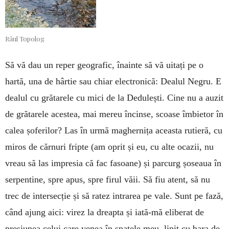
Râul Topolog
Să vă dau un reper geografic, înainte să vă uitați pe o
hartă, una de hârtie sau chiar electronică: Dea­lul Negru. E
dealul cu grătarele cu mici de la Dedulești. Cine nu a auzit
de grătarele acestea, mai mereu încinse, scoase îmbietor în
calea șoferilor? Las în urmă maghernița aceasta rutieră, cu
miros de cărnuri fripte (am oprit și eu, cu alte ocazii, nu
vreau să las impresia că fac fasoane) și parcurg șoseaua în
serpentine, spre apus, spre firul văii. Să fiu atent, să nu
trec de intersecție și să ratez intrarea pe vale. Sunt pe fază,
când ajung aici: virez la dreapta și iată-mă eliberat de
presiunea celui care venea în spatele meu, lipit cu bara de