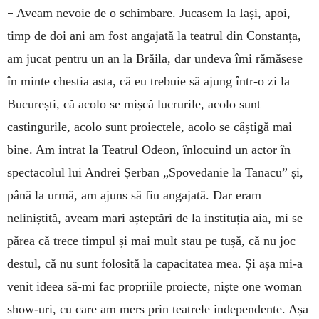
–
Aveam nevoie de o schimbare. Jucasem la Iași, apoi,
timp de doi ani am fost angajată la teatrul din Constanța,
am jucat pentru un an la Brăila, dar undeva îmi rămăsese
în minte chestia asta, că eu trebuie să ajung într-o zi la
București, că acolo se mișcă lucrurile, acolo sunt
castingurile, acolo sunt proiectele, acolo se câștigă mai
bine. Am intrat la Teatrul Odeon, înlocuind un actor în
spectacolul lui Andrei Șerban „Spovedanie la Tanacu” și,
până la urmă, am ajuns să fiu angajată. Dar eram
neliniștită, aveam mari așteptări de la instituția aia, mi se
părea că trece timpul și mai mult stau pe tușă, că nu joc
destul, că nu sunt folosită la capacitatea mea. Și așa mi-a
venit ideea să-mi fac propriile proiecte, niște one woman
show-uri, cu care am mers prin teatrele independente. Așa