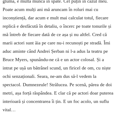
glumă, e multă muncă în spate. Cel puțin în cazul meu.
Poate acum mulți ani mă aruncam în roluri mai cu
inconștiență, dar acum e mult mai calculat totul, fiecare
replică e desfăcută în detaliu, o încerc pe toate tonurile și
mă întreb de fiecare dată de ce așa și nu altfel. Cred că
marii actori sunt ăia pe care nu-i recunoști pe stradă. Îmi
aduc aminte când Andrei Șerban ni l-a adus la teatru pe
Bruce Myers, spunându-ne că e un actor colosal. Și a
intrat pe ușă un bătrânel scund, un firicel de om, cu niște
ochi senzaționali. Seara, ne-am dus să-l vedem la
spectacol. Dumnezeule! Strălucea. Pe scenă, părea de doi
metri, așa forță răspândea. E clar că pe actori doar puterea
interioară și concentrarea îi țin. E un foc acolo, un suflu
vital…