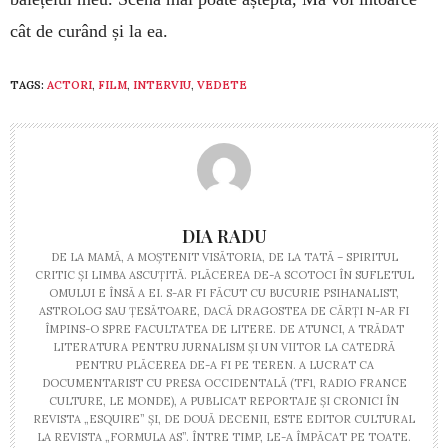
cât de curând și la ea.
TAGS:
ACTORI
,
FILM
,
INTERVIU
,
VEDETE
DIA RADU
DE LA MAMĂ, A MOȘTENIT VISĂTORIA, DE LA TATĂ – SPIRITUL
CRITIC ȘI LIMBA ASCUȚITĂ. PLĂCEREA DE-A SCOTOCI ÎN SUFLETUL
OMULUI E ÎNSĂ A EI. S-AR FI FĂCUT CU BUCURIE PSIHANALIST,
ASTROLOG SAU ȚESĂTOARE, DACĂ DRAGOSTEA DE CĂRȚI N-AR FI
ÎMPINS-O SPRE FACULTATEA DE LITERE. DE ATUNCI, A TRĂDAT
LITERATURA PENTRU JURNALISM ȘI UN VIITOR LA CATEDRĂ
PENTRU PLĂCEREA DE-A FI PE TEREN. A LUCRAT CA
DOCUMENTARIST CU PRESA OCCIDENTALĂ (TF1, RADIO FRANCE
CULTURE, LE MONDE), A PUBLICAT REPORTAJE ȘI CRONICI ÎN
REVISTA „ESQUIRE” ȘI, DE DOUĂ DECENII, ESTE EDITOR CULTURAL
LA REVISTA „FORMULA AS”. ÎNTRE TIMP, LE-A ÎMPĂCAT PE TOATE.