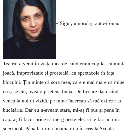
–
Sigur, umorul și auto-ironia.
Teatrul a venit în viața mea de când eram copilă, cu multă
joacă, improvizație și prosteală, cu spectacole în fața
blocului. Țin minte că sora mea, care e mai mare ca mine
cu șase ani, avea o prietenă bună. De fiecare dată când
venea la noi în vizită, pe mine încercau să mă exileze la
bucătărie. Dar eu n-aveam stare, mi-aș fi pus și pene în
cap, aș fi făcut orice să merg peste ele, să le fac un mic
spectacol. Până la urmă, mama m-a înscris la Școala