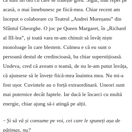
acasă, o mai înnebunesc pe fiică-mea. Chiar recent am
început o colaborare cu Teatrul „Andrei Mureșanu” din
Sfântul Gheorghe. O joc pe Queen Margaret, în „Richard
al III-lea”, și toată vara m-am chinuit să învăț niște
monoloage în care blestem. Culmea e că eu sunt o
persoană destul de credincioasă, ba chiar superstițioasă.
Undeva, cred că aveam o teamă, de nu le-am putut învăța,
că ajunsese să le învețe fiică-mea înaintea mea. Nu mi-a
fost ușor. Cuvintele au o forță extraordinară. Uneori sunt
mai puternice decât faptele. Iar dacă le încarci cu multă
energie, chiar ajung să-i atingă pe alții.
–
Și să vă și consume pe voi, cei care le spuneți așa de
pătimaș, nu?