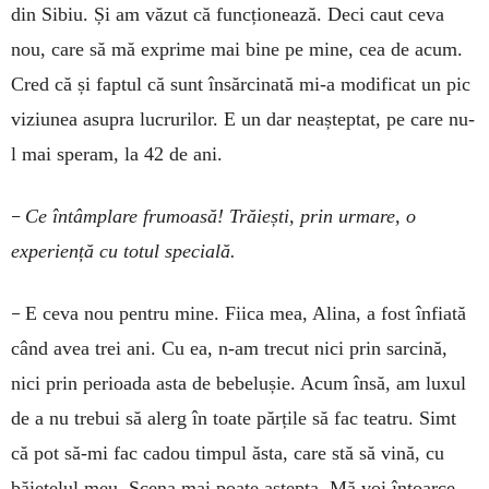
din Sibiu. Și am văzut că funcționează. Deci caut ceva
nou, care să mă exprime mai bine pe mine, cea de acum.
Cred că și faptul că sunt însărcinată mi-a modificat un pic
viziunea asupra lucrurilor. E un dar neașteptat, pe care nu-
l mai speram, la 42 de ani.
–
Ce întâmplare frumoasă! Trăiești, prin urmare, o
experiență cu totul specială.
–
E ceva nou pentru mine. Fiica mea, Alina, a fost înfiată
când avea trei ani. Cu ea, n-am trecut nici prin sarcină,
nici prin perioada asta de bebelușie. Acum însă, am luxul
de a nu trebui să alerg în toate părțile să fac teatru. Simt
că pot să-mi fac cadou timpul ăsta, care stă să vină, cu
băiețelul meu. Scena mai poate aștepta, Mă voi întoarce