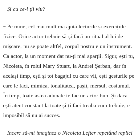
–
Și cu ce-l ții viu?
–
Pe mine, cel mai mult mă ajută lecturile și exercițiile
fizice. Orice actor trebuie să-și facă un ritual al lui de
mișcare, nu se poate altfel, corpul nostru e un instrument.
Ca actor, la un moment dat nu-ți mai aparții. Sigur, ești tu,
Nicoleta, în rolul Mary Stuart, la Andrei Șerban, dar în
același timp, ești și tot bagajul cu care vii, ești gesturile pe
care le faci, mimica, tonalitatea, pașii, mersul, costumul.
În timp, toate astea adunate te fac un actor bun. Și dacă
ești atent constant la toate și-ți faci treaba cum trebuie, e
imposibil să nu ai ­succes.
–
Încerc să-mi imaginez o Nicoleta Lefter repetând replici