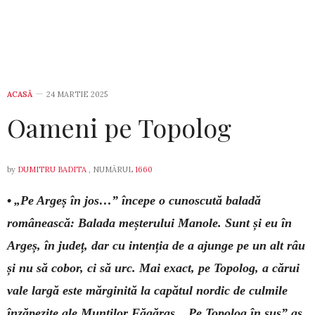
ACASĂ
24 MARTIE 2025
Oameni pe Topolog
by
DUMITRU BADITA
, NUMĂRUL
1660
•
„Pe Argeș în jos…” începe o cunoscută baladă
românească: Balada meșterului Manole. Sunt și eu în
Argeș, în județ, dar cu intenția de a ajunge pe un alt râu
și nu să cobor, ci să urc. Mai exact, pe Topolog, a cărui
vale largă este mărginită la capătul nordic de culmile
înzăpezite ale Munților Făgăraș. „Pe Topolog în sus” aș