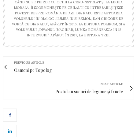
CÂND NU SE PIERDE CU OCHII LA CERU-NSTELAT ȘI LA LEGEA
MORALĂ, ÎI SCORMONEȘTE PE CEILALȚI CU ÎNTREBĂRI ȘI ȚESE
POVEȘTI DESPRE ROMÂNIA DE AZI. DIA RADU ESTE AUTOAREA
VOLUMULUI ÎN DIALOG „LUMEA ÎN SI BEMOL, DAN GRIGORE DE
VORBĂ CU DIA RADU”, APĂRUT ÎN 2016, LA EDITURA POLIROM, ȘI A
VOLUMULUI „DIVANUL IMAGINAR, LUMEA ROMÂNEASCĂ ÎN 18
INTERVIURI”, APĂRUT ÎN 2017, LA EDITURA TREI.
PREVIOUS ARTICLE
Oameni pe Topolog
NEXT ARTICLE
Postul cu sucuri de legume și fructe