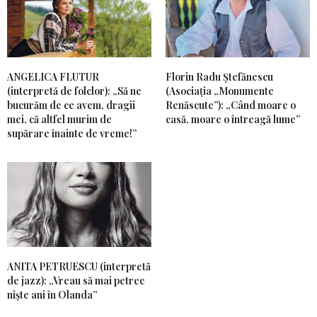
ANGELICA FLUTUR
Florin Radu Ștefănescu
(interpretă de folclor): „Să ne
(Asociația „Monumente
bucurăm de ce avem, dragii
Renăscute”): „Când moare o
mei, că altfel murim de
casă, moare o întreagă lume”
supărare înainte de vreme!”
ANITA PETRUESCU (interpretă
de jazz): „Vreau să mai petrec
niște ani în Olanda”