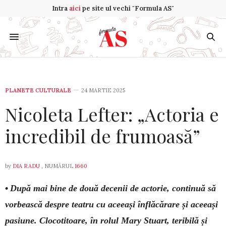
Intra
aici
pe site ul vechi "Formula AS"
PLANETE CULTURALE
24 MARTIE 2025
Nicoleta Lefter: „Actoria e
incredibil de frumoasă”
by
DIA RADU
, NUMĂRUL
1660
•
După mai bine de două decenii de actorie, continuă să
vorbească despre teatru cu aceeași înflăcărare și aceeași
pasiune. Clocotitoare, în rolul Mary Stuart, teribilă și