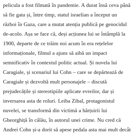
pelicula a fost filmată în pandemie. A durat însă ceva până
să fie gata și, între timp, statul israelian a început un
război în Gaza, care a mutat atenția publică pe genocidul
de-acolo. Așa se face că, deși acțiunea lui se întâmplă la
1900, departe de ce trăim noi acum în era rețelelor
informaționale, filmul a ajuns să aibă un impact
semnificativ în contextul politic actual. Și nuvela lui
Caragiale, și scenariul lui Cohn – care se depărtează de
Caragiale și dezvoltă mult personajele – discută
prejudecățile și stereotipiile aplicate evreilor, dar și
inversarea asta de roluri. Leiba Zibal, protagonistul
nuvelei, se transformă din victimă a hărțuirii lui
Gheorghiță în călău, în autorul unei crime. Nu cred că
Andrei Cohn și-a dorit să apese pedala asta mai mult decât