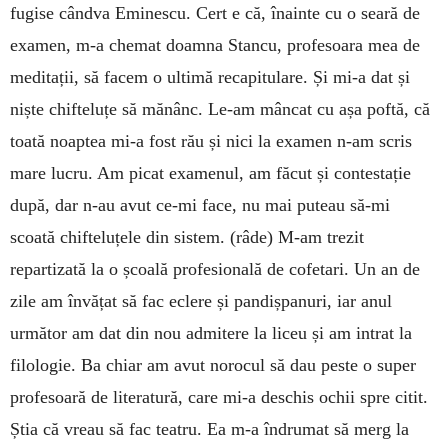
fugise cândva Eminescu. Cert e că, îna­inte cu o seară de
examen, m-a chemat doamna Stancu, profesoara mea de
meditații, să facem o ultimă recapitulare. Și mi-a dat și
niște chifteluțe să mănânc. Le-am mâncat cu așa poftă, că
toată noaptea mi-a fost rău și nici la examen n-am scris
mare lucru. Am picat examenul, am făcut și contestație
după, dar n-au avut ce-mi face, nu mai puteau să-mi
scoată chifteluțele din sistem. (râde) M-am trezit
repartizată la o școală profesională de cofetari. Un an de
zile am învățat să fac eclere și pandișpanuri, iar anul
următor am dat din nou admitere la liceu și am intrat la
filologie. Ba chiar am avut norocul să dau peste o super
profesoară de literatură, care mi-a deschis ochii spre citit.
Știa că vreau să fac teatru. Ea m-a îndrumat să merg la