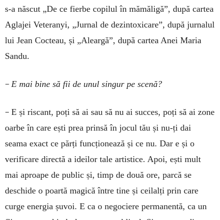
s-a născut „De ce fierbe copilul în mămăligă”, după cartea
Aglajei Veteranyi, „Jurnal de dezintoxicare”, după jurnalul
lui Jean Cocteau, și „Aleargă”, după cartea Anei Maria
Sandu.
–
E mai bine să fii de unul singur pe scenă?
–
E și riscant, poți să ai sau să nu ai succes, poți să ai zone
oarbe în care ești prea prinsă în jocul tău și nu-ți dai
seama exact ce părți funcționează și ce nu. Dar e și o
verificare directă a ideilor tale artistice. Apoi, ești mult
mai aproape de public și, timp de două ore, parcă se
deschide o poartă magică între tine și ceilalți prin care
curge energia șuvoi. E ca o negociere permanentă, ca un