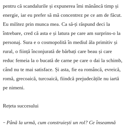
pentru că scandalurile și expunerea îmi mănâncă timp și
energie, iar eu prefer să mă concentrez pe ce am de făcut.
Eu militez prin munca mea. Ca să-ți răspund deci la
întrebare, cred că asta e și latura pe care am surprins-o la
personaj. Sura e o cosmopolită în mediul ăla primitiv și
rural, o ființă înconjurată de bărbați care beau și care
reduc femeia la o bucată de carne pe care o dai la schimb,
când nu te mai satisface. Și asta, fie ea româncă, evreică,
romă, grecoaică, turcoaică, fiindcă prejudecățile nu iartă
pe nimeni.
Rețeta succesului
–
Până la urmă, cum construiești un rol? Ce înseamnă