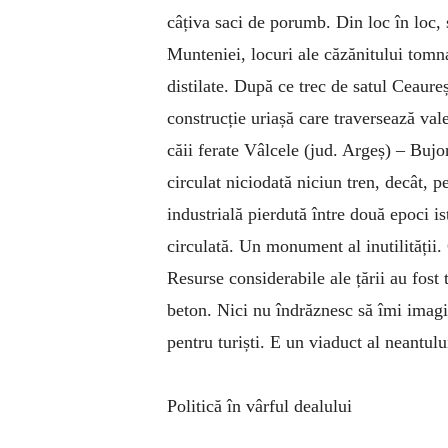
câțiva saci de porumb. Din loc în loc, 
Munteniei, locuri ale căzănitului tomna
distilate. După ce trec de satul Ceaureș
construcție uriașă care traversează val
căii ferate Vâlcele (jud. Argeș) – Bujo
circulat niciodată niciun tren, decât, 
industrială pierdută între două epoci is
circulată. Un monument al inutilității.
Resurse considerabile ale țării au fost 
beton. Nici nu îndrăznesc să îmi imagi
pentru turiști. E un viaduct al neantulu
Politică în vârful dealului