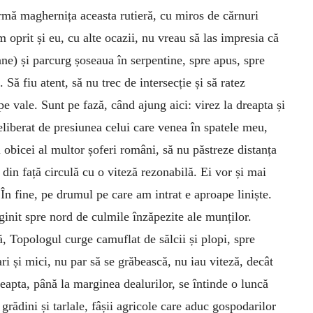
rmă maghernița aceasta rutieră, cu miros de cărnuri
m oprit și eu, cu alte ocazii, nu vreau să las impresia că
ane) și parcurg șoseaua în serpentine, spre apus, spre
i. Să fiu atent, să nu trec de intersecție și să ratez
pe vale. Sunt pe fază, când ajung aici: virez la dreapta și
eliberat de presiunea celui care venea în spatele meu,
 obicei al multor șoferi români, să nu păstreze distanța
 din față circulă cu o viteză rezonabilă. Ei vor și mai
 În fine, pe drumul pe care am intrat e aproape liniște.
ginit spre nord de culmile înzăpezite ale munților.
, Topologul curge camuflat de sălcii și plopi, spre
ri și mici, nu par să se grăbească, nu iau viteză, decât
eapta, până la marginea dealurilor, se întinde o luncă
 grădini și tarlale, fâșii agricole care aduc gospodarilor