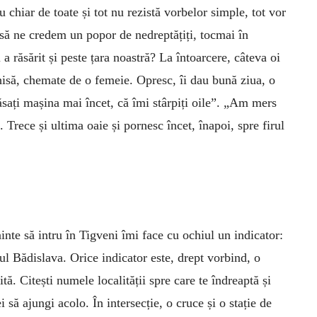
u chiar de toate și tot nu rezistă vorbelor simple, tot vor
să ne credem un popor de nedreptățiți, tocmai în
 a răsărit și peste țara noastră? La întoarcere, câteva oi
chisă, chemate de o femeie. Opresc, îi dau bună ziua, o
ăsați mașina mai încet, că îmi stârpiți oile”. „Am mers
lă. Trece și ultima oaie și pornesc încet, înapoi, spre firul
ainte să intru în Tigveni îmi face cu ochiul un indicator:
tul Bădislava. Orice indicator este, drept vorbind, o
ită. Citești numele localității spre care te îndreaptă și
i să ajungi acolo. În intersecție, o cruce și o stație de