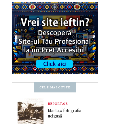
CELE MAI CITITE
REPORTAJE
Marta
și
fotografia
ucigașă