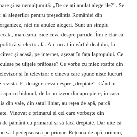
are și ea nemulțumită: „De ce ați anulat alegerile?”. Se
ur al alegerilor pentru președinția României din
rganizez, nici nu anulez alegeri. Sunt un simplu
cată, mă ceartă, zice ceva despre partide. Îmi e clar că
olitică și electorală. Am urcat în vârful dealului, la
citesc și acasă, pe internet, așezat în fața laptopului. Ce
culese pe ulițele prăfoase? Ce vorbe cu miez rostite din
levizor și în televizor e cineva care spune niște lucruri
e rezista. E, desigur, ceva despre „dreptate”. Când ai
ri apa cu bidonul, de la un izvor din apropiere, în casa
ia din vale, din satul liniar, au rețea de apă, parcă
tate. Vinovat e primarul și cel care vorbește din
a de pământ cu primarul și să facă dreptate. Dar uite că
ine să-l pedepsească pe primar. Rețeaua de apă, oricum,