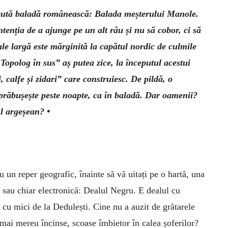
cută baladă românească: Balada meșterului Manole.
ntenția de a ajunge pe un alt râu și nu să cobor, ci să
ale largă este mărginită la capătul nordic de culmile
Topolog în sus” aș putea zice, la începutul acestui
, calfe și zidari” care construiesc. De pildă, o
 prăbușește peste noapte, ca în baladă. Dar oamenii?
l argeșean? •
u un reper geografic, înainte să vă uitați pe o hartă, una
e sau chiar electronică: Dea­lul Negru. E dealul cu
e cu mici de la Dedulești. Cine nu a auzit de grătarele
 mai mereu încinse, scoase îmbietor în calea șoferilor?