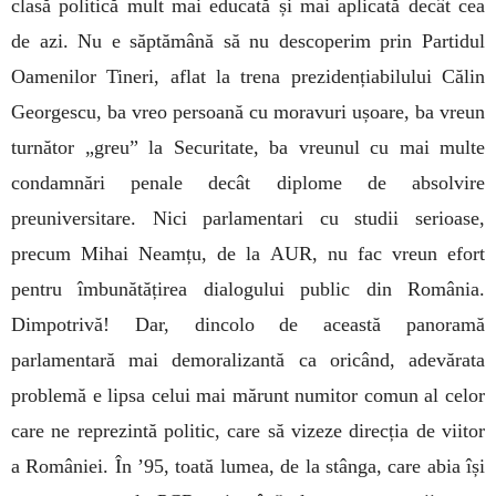
clasă politică mult mai educată și mai aplicată decât cea
de azi. Nu e săptămână să nu descoperim prin Partidul
Oamenilor Tineri, aflat la trena prezidențiabilului Călin
Georgescu, ba vreo persoană cu moravuri ușoare, ba vreun
turnător „greu” la Securitate, ba vreunul cu mai multe
condamnări penale decât diplome de absolvire
preuniversitare. Nici parlamentari cu studii serioase,
precum Mihai Neamțu, de la AUR, nu fac vreun efort
pentru îmbunătățirea dialogului public din România.
Dimpotrivă! Dar, dincolo de această panoramă
parlamentară mai demoralizantă ca oricând, adevărata
problemă e lipsa celui mai mărunt numitor comun al celor
care ne reprezintă politic, care să vizeze direcția de viitor
a României. În ’95, toată lumea, de la stânga, care abia își