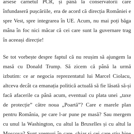
arsese carnetul PCR, și până la conservatorii care
înfundaseră pușcăriile, era de acord că direcția României e
spre Vest, spre integrarea în UE. Acum, nu mai poți băga
mâna în foc nici măcar că cei care sunt la guvernare trag
în aceeași direcție!
Se tot vorbește despre faptul că nu reușim să ajungem la
masă cu Donald Trump. Să zicem că până la urmă
izbutim: ce ar negocia reprezentatul lui Marcel Ciolacu,
altceva decât ca emanația politică actuală să fie lăsată să-și
facă afacerile ca până acum, eventual cu plata unei „taxe
de protecție” către noua „Poartă”? Care e marele plan
pentru România, pe care l-ar pune pe masă? Sau mergem
cu unul la Washington, cu altul la Bruxelles și cu altul la
Moscova? Sunt vremuri în care, chiar și cei care știu bine