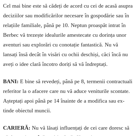
Cel mai bine este să cădeți de acord cu cei de acasă asupra
deciziilor sau mo­dificărilor necesare în gospodărie sau în
relațiile familiale, până pe 10. Neptun proaspăt intrat în
Ber­bec vă trezește idealurile ameste­cate cu dorința unor
aventuri sau explorări cu conotație fantastică. Nu vă
lansați însă decât în visări cu ochii deschiși, căci încă nu
aveți o idee clară încotro doriți să vă în­dreptați.
BANI:
E bine să revedeți, până pe 8, termenii contractuali
referitor la o afacere care nu vă aduce veni­turile scontate.
Așteptați apoi până pe 14 înainte de a modifica sau ex­
tinde obiectul muncii.
CARIERĂ:
Nu vă lăsați influențați de cei care doresc să