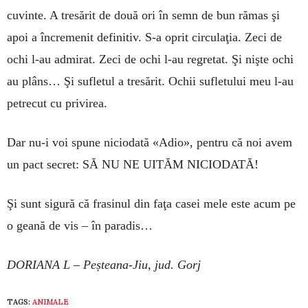
cuvinte. A tresărit de două ori în semn de bun rămas şi
apoi a încremenit definitiv. S-a oprit circulaţia. Zeci de
ochi l-au admirat. Zeci de ochi l-au regretat. Şi nişte ochi
au plâns… Şi sufletul a tresărit. Ochii sufletului meu l-au
petrecut cu pri­virea.
Dar nu-i voi spune niciodată «Adio», pentru că noi avem
un pact secret: SĂ NU NE UITĂM NI­CIO­DATĂ!
Şi sunt sigură că frasinul din faţa casei mele este acum pe
o geană de vis – în paradis…
DORIANA L – Peșteana-Jiu, jud. Gorj
TAGS:
ANIMALE