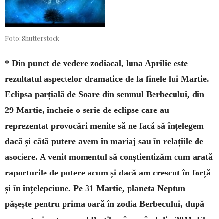
Foto: Shutterstock
* Din punct de vedere zodiacal, luna Aprilie este
rezultatul aspectelor dramatice de la finele lui Martie.
Eclipsa parțială de Soare din semnul Berbecului, din
29 Martie, încheie o serie de eclipse care au
reprezentat provocări menite să ne facă să înțelegem
dacă și câtă putere avem în mariaj sau în relațiile de
asociere. A venit momentul să con­știentizăm cum arată
raporturile de putere acum și dacă am crescut în forță
și în înțelepciune. Pe 31 Martie, planeta Neptun
pășește pentru prima oară în zodia Berbecului, după