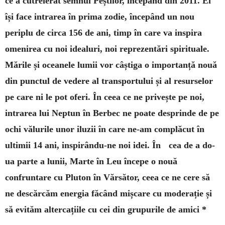
ce a cutreierat semnul Peștilor, începând din 2011. El
își face intrarea în prima zodie, începând un nou
periplu de circa 156 de ani, timp în care va inspira
omenirea cu noi idealuri, noi reprezentări spirituale.
Mările și oceanele lumii vor câștiga o importanță nouă
din punctul de vedere al transportului și al resurselor
pe care ni le pot oferi. În ceea ce ne privește pe noi,
intrarea lui Neptun în Berbec ne poate desprinde de pe
ochi vălurile unor iluzii în care ne-am complăcut în
ultimii 14 ani, inspirându-ne noi idei. În cea de a do­
ua parte a lunii, Marte în Leu începe o nouă
confruntare cu Pluton în Văr­să­tor, ceea ce ne cere să
ne descărcăm energia făcând mișcare cu moderație și
să evităm altercațiile cu cei din grupurile de amici *