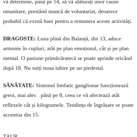
vă determine, până pe 14, să vă alăturați unor cauze
umanitare, prestând muncă de voluntariat, deoarece
probabil că există bani pentru a remunera aceste activități.
DRAGOSTE:
Luna plină din Ba­lanță, din 13, aduce
armonie în cu­pluri, atât pe plan emoțional, cât și pe plan
mental. O pasiune primă­văratecă se poate aprinde oricând
după 18. Nu suiți noua iubire pe un piedestal.
SĂNĂTATE:
Sistemul limfatic ganglionar funcționează
greoi, mai ales până pe 8, ceea ce vă afectează atât
reflexele cât și kilogramele. Tendința de îngrășare se poate
ac­centua din 15.
TAUR