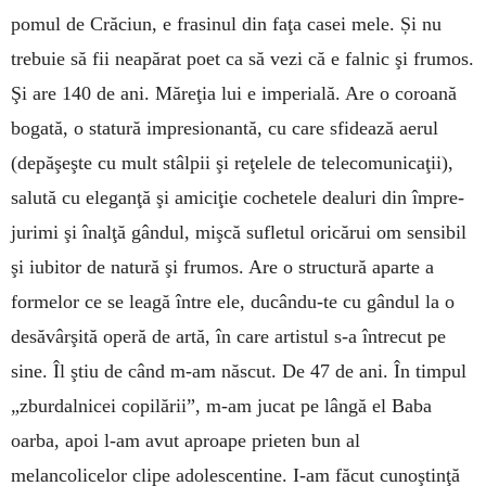
pomul de Crăciun, e frasinul din faţa casei mele. Și nu
trebuie să fii neapărat poet ca să vezi că e falnic şi frumos.
Şi are 140 de ani. Măreţia lui e imperială. Are o coroană
bogată, o sta­tură impresionantă, cu care sfidează aerul
(depăşeşte cu mult stâlpii şi reţelele de telecomunicaţii),
salută cu eleganţă şi amiciţie cochetele dealuri din împre­
jurimi şi înalţă gândul, mişcă sufletul oricărui om sensibil
şi iubitor de natură şi frumos. Are o structură aparte a
formelor ce se leagă între ele, ducându-te cu gândul la o
desăvârşită operă de artă, în care artistul s-a întrecut pe
sine. Îl ştiu de când m-am născut. De 47 de ani. În timpul
„zburdalnicei copilării”, m-am jucat pe lângă el Baba
oarba, apoi l-am avut aproape prieten bun al
melancolicelor clipe adolescentine. I-am făcut cunoştinţă