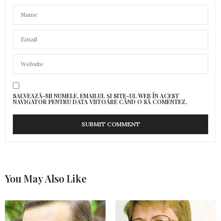
SALVEAZĂ-MI NUMELE, EMAILUL ȘI SITE-UL WEB ÎN ACEST
NAVIGATOR PENTRU DATA VIITOARE CÂND O SĂ COMENTEZ.
You May Also Like