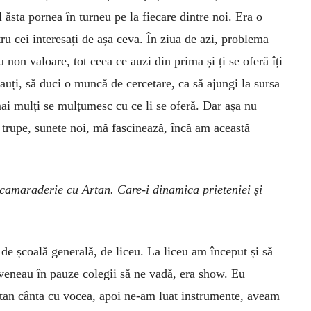
ul ăsta pornea în turneu pe la fiecare dintre noi. Era o
u cei interesați de așa ceva. În ziua de azi, problema
non valoare, tot ceea ce auzi din prima și ți se oferă îți
cauți, să duci o muncă de cercetare, ca să ajungi la sursa
ai mulți se mulțumesc cu ce li se oferă. Dar așa nu
 trupe, sunete noi, mă fascinează, încă am această
 camaraderie cu Artan. Care-i dinamica prieteniei și
de școală generală, de liceu. La liceu am început și să
eneau în pauze colegii să ne vadă, era show. Eu
tan cânta cu vocea, apoi ne-am luat instrumente, aveam