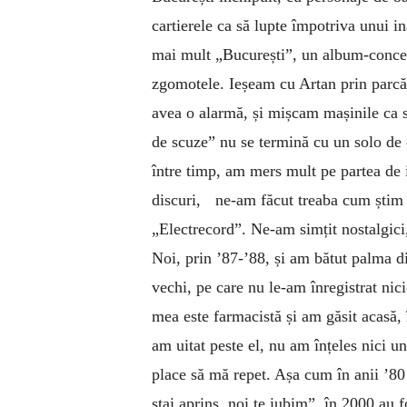
cartierele ca să lupte împotriva unui i
mai mult „București”, un album-concep
zgomotele. Ieșeam cu Artan prin parcăr
avea o alarmă, și mișcam mașinile ca s
de scuze” nu se termină cu un solo de 
între timp, am mers mult pe partea de
discuri, ne-am făcut treaba cum știm 
„Electrecord”. Ne-am simțit nostalgici
Noi, prin ’87-’88, și am bătut palma d
vechi, pe care nu le-am înregistrat n
mea este farmacistă și am găsit acasă, 
am uitat peste el, nu am înțeles nici 
place să mă repet. Așa cum în anii ’8
stai aprins, noi te iubim”, în 2000 au 