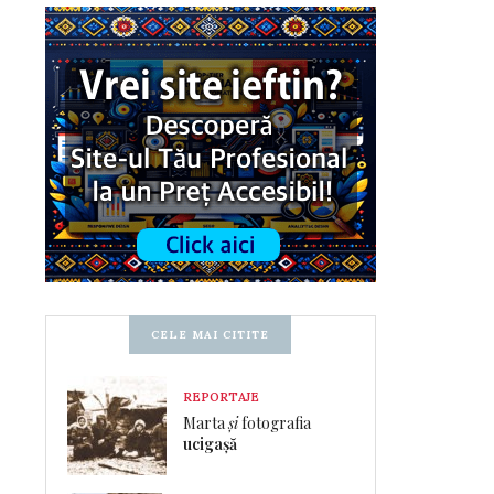
CELE MAI CITITE
REPORTAJE
Marta
și
fotografia
ucigașă