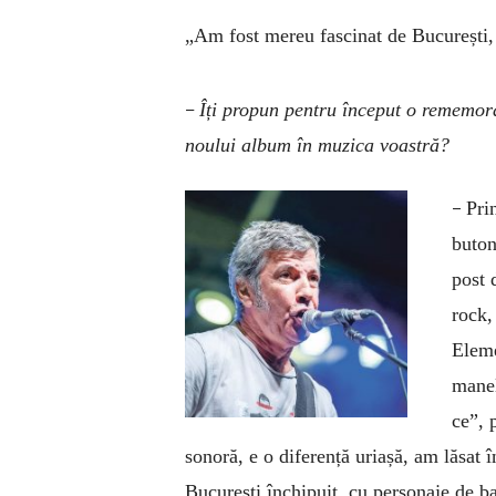
„Am fost mereu fascinat de București, 
–
Îți propun pentru început o rememor
noului album în muzica voastră?
–
Pri
buton
post 
rock,
Eleme
manel
ce”, 
sonoră, e o diferență uriașă, am lăsat
București închipuit, cu personaje de b