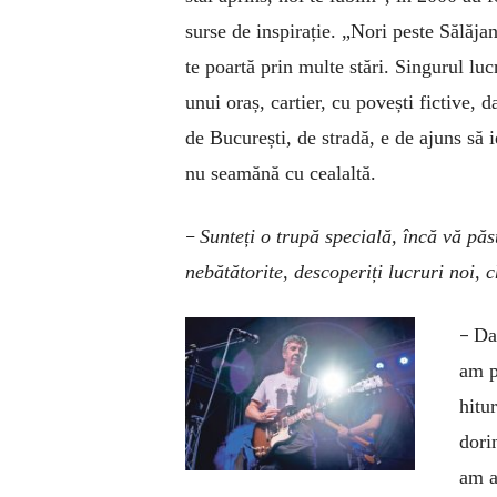
surse de inspirație. „Nori peste Sălăjan
te poartă prin multe stări. Singurul lu
unui oraș, cartier, cu povești fictive,
de București, de stradă, e de ajuns să ie
nu seamănă cu cealaltă.
–
Sunteți o trupă specială, încă vă păs
nebătătorite, descoperiți lucruri noi, 
–
Dat
am p
hitu
dori
am a