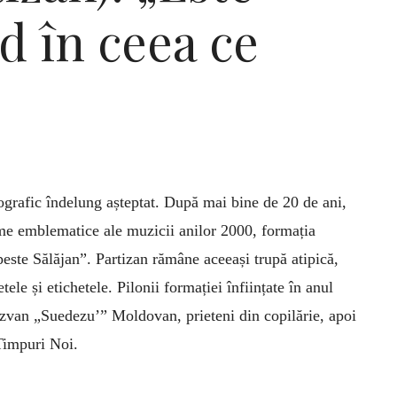
ed în ceea ce
rafic îndelung așteptat. După mai bine de 20 de ani,
me emblematice ale muzicii anilor 2000, formația
peste Sălăjan”. Partizan rămâne aceeași trupă atipică,
ele și etichetele. Pilonii formației înființate în anul
zvan „Suedezu’” Moldovan, prieteni din copilărie, apoi
Timpuri Noi.