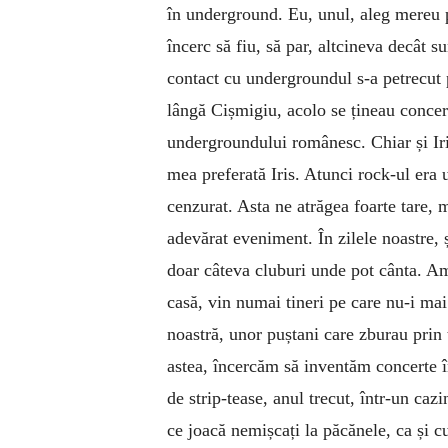
în underground. Eu, unul, aleg mereu pa
încerc să fiu, să par, altcineva decât s
contact cu undergroundul s-a petrecut p
lângă Cișmigiu, acolo se țineau concert
undergroundului românesc. Chiar și Iri
mea preferată Iris. Atunci rock-ul era 
cenzurat. Asta ne atrăgea foarte tare, 
adevărat eveniment. În zilele noastre, 
doar câteva cluburi unde pot cânta. Am c
casă, vin numai tineri pe care nu-i mai
noastră, unor puștani care zburau prin
astea, încercăm să inventăm concerte î
de strip-tease, anul trecut, într-un caz
ce joacă nemișcați la păcănele, ca și c