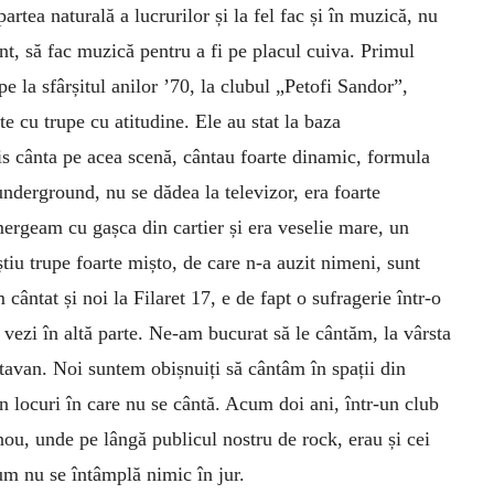
rtea naturală a lucrurilor și la fel fac și în muzică, nu
unt, să fac muzică pentru a fi pe placul cuiva. Primul
e la sfârșitul anilor ’70, la clubul „Petofi Sandor”,
e cu trupe cu atitudine. Ele au stat la baza
s cânta pe acea scenă, cântau foarte dinamic, formula
underground, nu se dădea la televizor, era foarte
mergeam cu gașca din cartier și era veselie mare, un
știu trupe foarte mișto, de care n-a auzit nimeni, sunt
ântat și noi la Filaret 17, e de fapt o sufragerie într-o
 vezi în altă parte. Ne-am bucurat să le cântăm, la vârsta
 tavan. Noi suntem obișnuiți să cântâm în spații din
n locuri în care nu se cântă. Acum doi ani, într-un club
inou, unde pe lângă publicul nostru de rock, erau și cei
um nu se întâmplă nimic în jur.