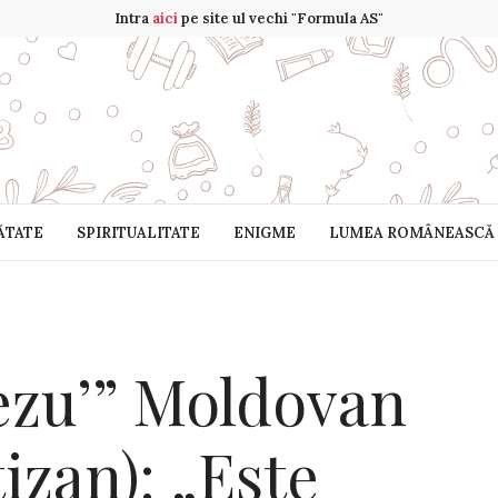
Intra
aici
pe site ul vechi "Formula AS"
ĂTATE
SPIRITUALITATE
ENIGME
LUMEA ROMÂNEASCĂ
ezu’” Moldovan
izan): „Este