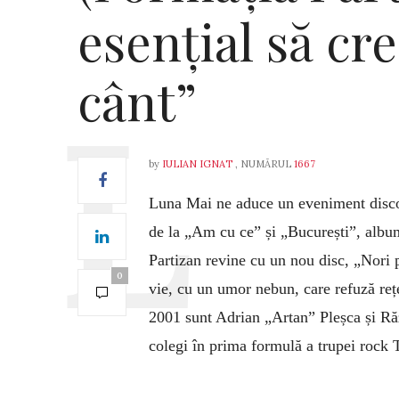
esențial să cr
cânt”
by
IULIAN IGNAT
, NUMĂRUL
1667
Luna Mai ne aduce un eveniment discog
de la „Am cu ce” și „București”, albu
Partizan revine cu un nou disc, „Nori 
0
vie, cu un umor nebun, care refuză rețet
2001 sunt Adrian „Artan” Pleșca și Ră
colegi în prima formulă a trupei rock 