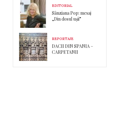
EDITORIAL
Sânziana Pop: mesaj
„Din dosul ușii”
REPORTAJE
DACII DIN SPANIA –
CARPETANII