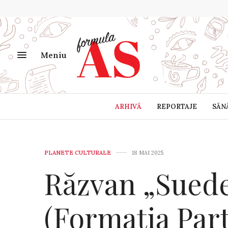
Meniu
ARHIVĂ
REPORTAJE
SĂN
PLANETE CULTURALE
18 MAI 2025
Răzvan „Sued
(Formația Part