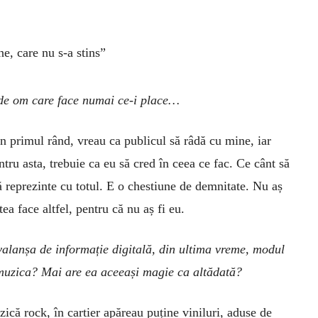
une,
care nu s-a stins”
 de om care face numai ce-i place…
În primul rând, vreau ca publicul să râdă cu mine, iar
ntru asta, trebuie ca eu să cred în ceea ce fac. Ce cânt să
 reprezinte cu totul. E o chestiune de demnitate. Nu aș
tea face altfel, pentru că nu aș fi eu.
alanșa de informație digitală, din ultima vreme, modul
muzica? Mai are ea aceeași magie ca altădată?
că rock, în cartier apăreau puține viniluri, aduse de