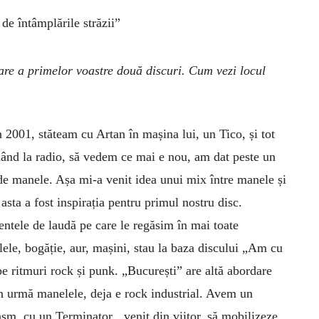
de întâmplările străzii”
are a primelor voastre două discuri. Cum vezi locul
n 2001, stăteam cu Artan în mașina lui, un Tico, și tot
ând la radio, să vedem ce mai e nou, am dat peste un
de manele. Așa mi-a venit idea unui mix între manele și
 asta a fost inspirația pentru primul nostru disc.
ntele de laudă pe care le regăsim în mai toate
ele, bogăție, aur, mașini, stau la baza discului „Am cu
pe ritmuri rock și punk. „București” are altă abordare
 în urmă manelele, deja e rock industrial. Avem un
asm, cu un Terminator venit din viitor, să mobilizeze