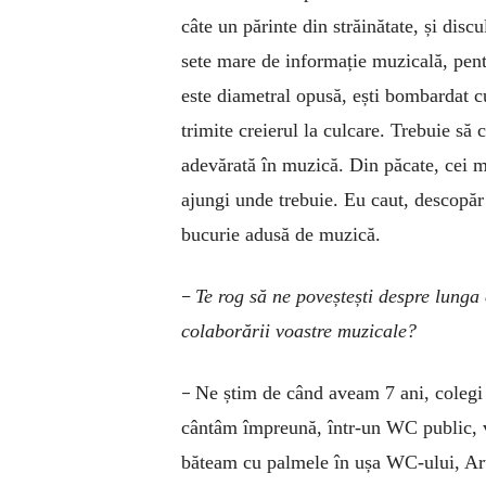
câte un părinte din străinătate, și disc
sete mare de informație muzicală, pentr
este diametral opusă, ești bombardat cu 
trimite creierul la culcare. Trebuie să 
adevărată în muzică. Din păcate, cei m
ajungi unde trebuie. Eu caut, descopăr
bucurie adusă de muzică.
–
Te rog să ne poveștești despre lunga
colaborării voastre muzicale?
–
Ne știm de când aveam 7 ani, colegi 
cântâm împreună, într-un WC public, v
băteam cu palmele în ușa WC-ului, Ar