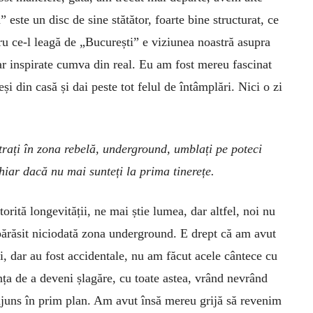
” este un disc de sine stătător, foarte bine structurat, ce
cru ce-l leagă de „București” e viziunea noastră asupra
 dar inspirate cumva din real. Eu am fost mereu fascinat
și din casă și dai peste tot felul de întâmplări. Nici o zi
trați în zona rebelă, underground, umblați pe poteci
chiar dacă nu mai sunteți la prima tinerețe.
orită longevității, ne mai știe lumea, dar altfel, noi nu
ărăsit niciodată zona underground. E drept că am avut
ri, dar au fost accidentale, nu am făcut acele cântece cu
nța de a deveni șlagăre, cu toate astea, vrând nevrând
juns în prim plan. Am avut însă mereu grijă să revenim