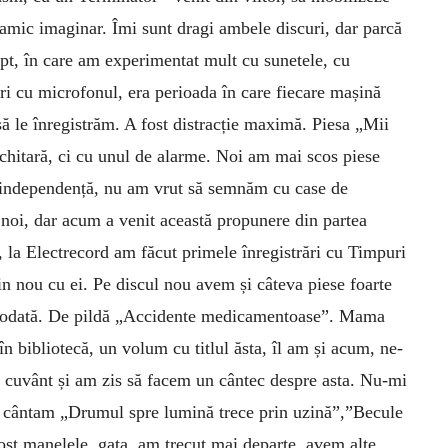
namic imaginar. Îmi sunt dragi ambele discuri, dar parcă
t, în care am experimentat mult cu sunetele, cu
i cu microfonul, era perioada în care fiecare mașină
ă le înregistrăm. A fost distracție maximă. Piesa „Mii
chitară, ci cu unul de alarme. Noi am mai scos piese
 independență, nu am vrut să semnăm cu case de
noi, dar acum a venit această propunere din partea
, la Electrecord am făcut primele înregistrări cu Timpuri
in nou cu ei. Pe discul nou avem și câteva piese foarte
iciodată. De pildă „Accidente medicamentoase”. Mama
în bibliotecă, un volum cu titlul ăsta, îl am și acum, ne-
un cuvânt și am zis să facem un cântec despre asta. Nu-mi
0 cântam „Drumul spre lumină trece prin uzină”,”Becule
fost manelele, gata, am trecut mai departe, avem alte