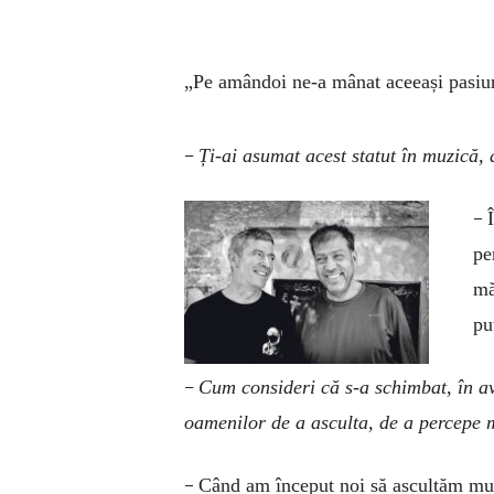
„Pe amândoi ne-a mânat aceeași pasi
–
Ți-ai asumat acest statut în muzică,
–
pe
mă
pu
–
Cum consideri că s-a schimbat, în av
oamenilor de a asculta, de a percepe
–
Când am început noi să ascultăm muzi