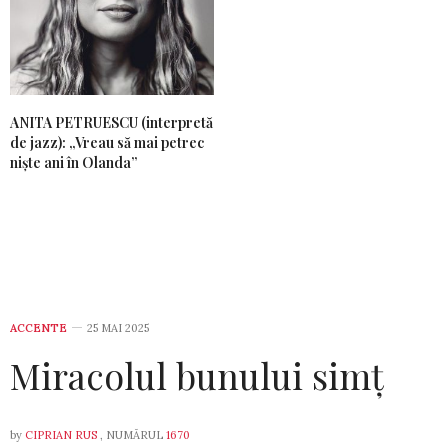
ANITA PETRUESCU (interpretă
de jazz): „Vreau să mai petrec
niște ani în Olanda”
ACCENTE
25 MAI 2025
Miracolul bunului simț
by
CIPRIAN RUS
, NUMĂRUL
1670