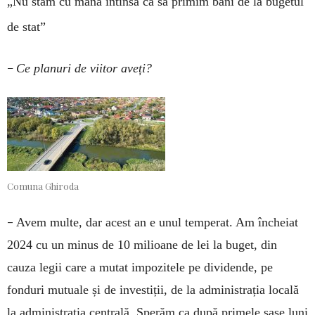
„Nu stăm cu mâna întinsă ca să primim bani de la bugetul
de stat”
–
Ce planuri de viitor aveți?
Comuna Ghiroda
–
Avem multe, dar acest an e unul temperat. Am încheiat
2024 cu un minus de 10 milioane de lei la buget, din
cauza legii care a mutat impozitele pe dividende, pe
fonduri mutuale și de investiții, de la administrația locală
la administrația centrală. Sperăm ca după primele șase luni