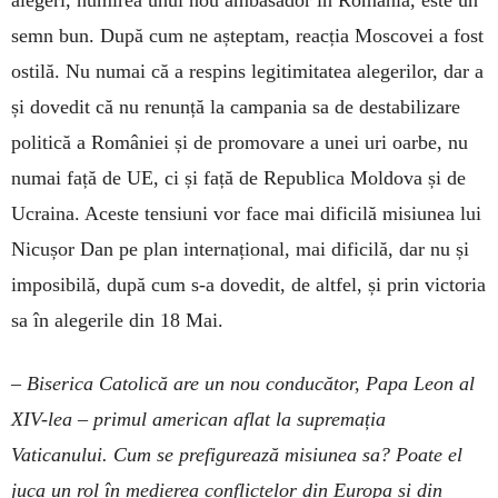
alegeri, numirea unui nou ambasador în România, este un
semn bun. După cum ne așteptam, reacția Moscovei a fost
ostilă. Nu numai că a respins legitimitatea alegerilor, dar a
și dovedit că nu renunță la campania sa de destabilizare
politică a României și de promovare a unei uri oarbe, nu
numai față de UE, ci și față de Republica Moldova și de
Ucraina. Aceste tensiuni vor face mai dificilă misiunea lui
Nicușor Dan pe plan internațional, mai dificilă, dar nu și
imposibilă, după cum s-a dovedit, de altfel, și prin victoria
sa în alegerile din 18 Mai.
– Biserica Catolică are un nou conducător, Papa Leon al
XIV-lea – primul american aflat la supremația
Vaticanului. Cum se prefigurează misiunea sa? Poate el
juca un rol în medierea conflictelor din Europa și din