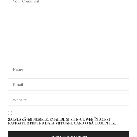
SALVEAZĂ-MI NUMELE, EMAILUL ȘI SITE-UL WEB ÎN ACEST
NAVIGATOR PENTRU DATA VIITOARE CÂND O SĂ COMENTEZ.