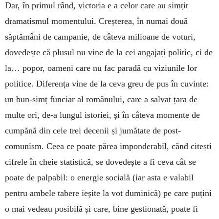
Dar, în primul rând, victoria e a celor care au simțit
dramatismul momentului. Creșterea, în numai două
săptămâni de campanie, de câteva milioane de voturi,
dovedește că plusul nu vine de la cei angajați politic, ci de
la… popor, oameni care nu fac paradă cu viziunile lor
politice. Diferența vine de la ceva greu de pus în cuvinte:
un bun-simț funciar al românului, care a salvat țara de
multe ori, de-a lungul istoriei, și în câteva momente de
cumpănă din cele trei decenii și jumătate de post-
comunism. Ceea ce poate părea imponderabil, când citești
cifrele în cheie statistică, se dovedește a fi ceva cât se
poate de palpabil: o energie socială (iar asta e valabil
pentru ambele tabere ieșite la vot duminică) pe care puțini
o mai vedeau posibilă și care, bine gestionată, poate fi