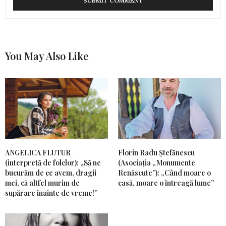
You May Also Like
ANGELICA FLUTUR
Florin Radu Ștefănescu
(interpretă de folclor): „Să ne
(Asociația „Monumente
bucurăm de ce avem, dragii
Renăscute”): „Când moare o
mei, că altfel murim de
casă, moare o întreagă lume”
supărare înainte de vreme!”