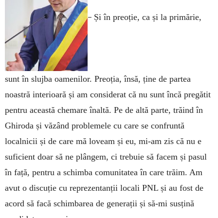
–
Și în preoție, ca și la primărie,
sunt în slujba oamenilor. Preoția, însă, ține de partea
noastră interioară și am considerat că nu sunt încă pregătit
pentru această chemare înaltă. Pe de altă parte, trăind în
Ghiroda și văzând problemele cu care se confruntă
localnicii și de care mă loveam și eu, mi-am zis că nu e
suficient doar să ne plângem, ci trebuie să facem și pasul
în față, pentru a schimba comunitatea în care trăim. Am
avut o discuție cu reprezentanții locali PNL și au fost de
acord să facă schimbarea de generații și să-mi susțină