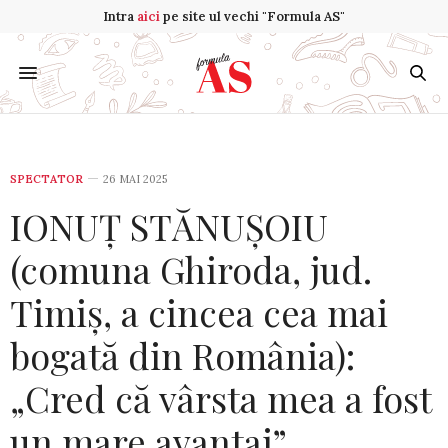
Intra
aici
pe site ul vechi "Formula AS"
SPECTATOR
26 MAI 2025
IONUȚ STĂNUȘOIU
(comuna Ghiroda, jud.
Timiș, a cincea cea mai
bogată din România):
„Cred că vârsta mea a fost
un mare avantaj”