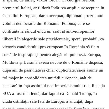
și sperat, de altfel, Viktor Orban. Și Giorgia Meloni,
premierul Italiei, ar fi dorit întărirea aripii eurosceptice în
Consiliul European, dar a acceptat, diplomatic, rezultatul
votului democratic din România. Polonia, care se
confruntă la rândul ei cu un asalt al anti-europenilor
iliberali în alegerile sale prezidențiale, speră, probabil, ca
victoria candidatului pro-european în România să fie o
sursă de inspirație și pentru alegătorii polonezi. Europa,
Moldova și Ucraina aveau nevoie de o Românie dispusă,
după ani de pasivitate și chiar duplicitate, să-și asume un
rol major în consolidarea unității europene, atât de
necesară în fața asaltului neo-imperialismului rus. Reacția
SUA a fost mai lentă, dar faptul că Donald Trump, în
ciuda ostilității sale față de Europa, a anunțat, după