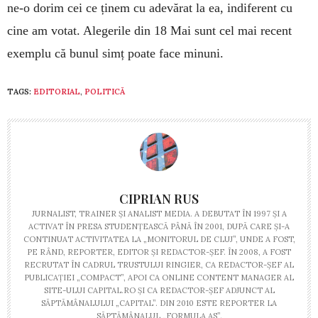
ne-o dorim cei ce ținem cu adevărat la ea, indiferent cu
cine am votat. Alegerile din 18 Mai sunt cel mai recent
exemplu că bunul simț poate face minuni.
TAGS:
EDITORIAL
,
POLITICĂ
CIPRIAN RUS
JURNALIST, TRAINER ŞI ANALIST MEDIA. A DEBUTAT ÎN 1997 ŞI A
ACTIVAT ÎN PRESA STUDENŢEASCĂ PÂNĂ ÎN 2001, DUPĂ CARE ŞI-A
CONTINUAT ACTIVITATEA LA „MONITORUL DE CLUJ”, UNDE A FOST,
PE RÂND, REPORTER, EDITOR ŞI REDACTOR-ŞEF. ÎN 2008, A FOST
RECRUTAT ÎN CADRUL TRUSTULUI RINGIER, CA REDACTOR-ŞEF AL
PUBLICAŢIEI „COMPACT”, APOI CA ONLINE CONTENT MANAGER AL
SITE-ULUI CAPITAL.RO ŞI CA REDACTOR-ŞEF ADJUNCT AL
SĂPTĂMÂNALULUI „CAPITAL”. DIN 2010 ESTE REPORTER LA
SĂPTĂMÂNALUL „FORMULA AS”.