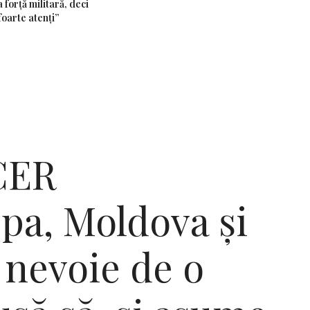
 forță militară, deci
foarte atenți”
CER
a, Moldova și
 nevoie de o