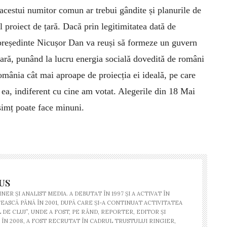
ul acestui numitor comun ar trebui gândite și planurile de
 proiect de țară. Dacă prin legitimitatea dată de
președinte Nicușor Dan va reuși să formeze un guvern
țară, punând la lucru energia socială dovedită de români
mânia cât mai aproape de proiecția ei ideală, pe care
 ea, indiferent cu cine am votat. Alegerile din 18 Mai
simț poate face minuni.
US
NER ŞI ANALIST MEDIA. A DEBUTAT ÎN 1997 ŞI A ACTIVAT ÎN
ASCĂ PÂNĂ ÎN 2001, DUPĂ CARE ŞI-A CONTINUAT ACTIVITATEA
DE CLUJ”, UNDE A FOST, PE RÂND, REPORTER, EDITOR ŞI
ÎN 2008, A FOST RECRUTAT ÎN CADRUL TRUSTULUI RINGIER,