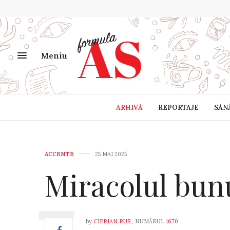
Meniu
ARHIVĂ
REPORTAJE
SĂN
ACCENTE
25 MAI 2025
Miracolul bun
by
CIPRIAN RUS
, NUMĂRUL
1670