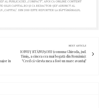
EF AL PUBLICAŢIEI „COMPACT”, APOI CA ONLINE CONTENT
TE-ULUI CAPITAL.RO ŞI CA REDACTOR-ŞEF ADJUNCT AL
I „CAPITAL”. DIN 2010 ESTE REPORTER LA SĂPTĂMÂNALUL
NEXT ARTICLE
IONUȚ STĂNUȘOIU (comuna Ghiroda, jud.
Timiș, a cincea cea mai bogată din România):
major în
"Cred că vârsta mea a fost un mare avantaj"