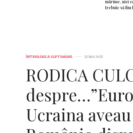
mărime, nici ca
trebuie să fim 
ÎNTREBĂRILE SĂPTĂMÂNII
25 MAI 2025
RODICA CUL
despre…”Europ
Ucraina aveau