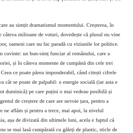
r care au simțit dramatismul momentului. Creșterea, în
câteva milioane de voturi, dovedește că plusul nu vine
por, oameni care nu fac paradă cu viziunile lor politice.
în cuvinte: un bun-simț funciar al românului, care a
storiei, și în câteva momente de cumpănă din cele trei
Ceea ce poate părea imponderabil, când citești cifrele
va cât se poate de palpabil: o energie socială (iar asta e
vot duminică) pe care puțini o mai vedeau posibilă și
agentul de creștere de care are nevoie țara, pentru a
ne aflăm și pentru a trece, mai apoi, la nivelul
, așa de divizată din ultimele luni, acela e faptul că
u se mai lasă cumpărată cu găleți de plastic, sticle de