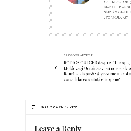
CA REDACTOR-Ş
MANAGER AL SI
SĂPTĂMÂNALULU
„FORMULA AS”.
PREVIOUS ARTICLE
RODICA CULCER despre..."Europa,
Moldova și Ucraina aveau nevoie de o
Românie dispusă să-și asume un rol 
consolidarea unității europene"
NO COMMENTS YET
Leave a Reply