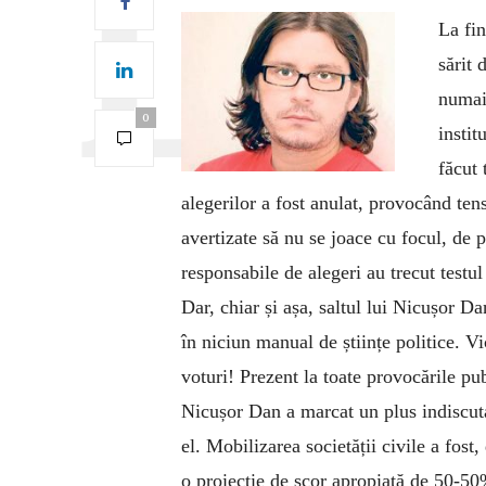
La fin
sărit 
numai
0
instit
făcut 
alegerilor a fost anulat, provocând tens
avertizate să nu se joace cu focul, de p
responsabile de alegeri au trecut testul
Dar, chiar și așa, saltul lui Nicușor Da
în niciun manual de științe politice. Vi
voturi! Prezent la toate provocările publ
Nicușor Dan a marcat un plus indiscutab
el. Mobilizarea societății civile a fost
o proiecție de scor apropiată de 50-50%,