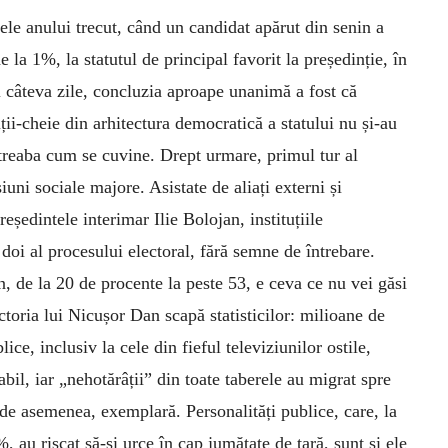
ele anului trecut, când un candidat apărut din senin a
de la 1%, la statutul de principal favorit la președinție, în
 câteva zile, concluzia aproape unanimă a fost că
uții-cheie din arhitectura democratică a statului nu și-au
treaba cum se cuvine. Drept urmare, primul tur al
iuni sociale majore. Asistate de aliați externi și
reședintele interimar Ilie Bolojan, instituțiile
 doi al procesului electoral, fără semne de întrebare.
n, de la 20 de procente la peste 53, e ceva ce nu vei găsi
ctoria lui Nicușor Dan scapă statisticilor: milioane de
ice, inclusiv la cele din fieful televiziunilor ostile,
il, iar „nehotărâții” din toate taberele au migrat spre
, de asemenea, exemplară. Personalități publice, care, la
 au riscat să-și urce în cap jumătate de țară, sunt și ele