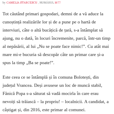
by
CAMELIA STARCESCU
, NUMĂRUL
1677
Tot căutând primari gospodari, demni de a vă aduce la
cunoștință realizările lor și de a pune pe o hartă de
interviuri, câte o altă bucățică de țară, s-a întâmplat să
ajung, nu o dată, în locuri încremenite, parcă, într-un timp
al nepăsării, al lui „Nu se poate face nimic!”. Cu atât mai
mare mi-e bucuria să descopăr câte un primar care și-a
spus la timp „Ba se poate!”.
Este ceea ce se întâmplă și în comuna Bolotești, din
județul Vrancea. Deși avusese un loc de muncă stabil,
Fănică Popa s-a săturat să vadă mocirla în care erau
nevoiți să trăiască – la propriu! – localnicii. A candidat, a
câștigat și, din 2016, este primar al comunei.