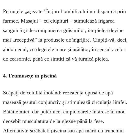
Pernuțele „așezate” în jurul ombilicului nu dispar ca prin
farmec. Masajul – cu ciupituri – stimu­lează irigarea
sanguină și descompunerea grăsimilor, iar pielea devine
mai „receptivă” la produsele de îngrijire. Ciupiți-vă, deci,
abdomenul, cu degetele mare și ară­tător, în sensul acelor
de ceasornic, până ce simțiți că vă furnică pielea.
4. Frumusețe în piscină
Scăpați de celulită înotând: rezistența opusă de apă
masează țesutul conjunctiv și stimulează circulația limfei.
Bătăile mici, dar puternice, cu picioarele întăresc în mod
deosebit musculatura de la glezne până la fese.
Alternativă: străbateți piscina sau apa mării cu trunchiul