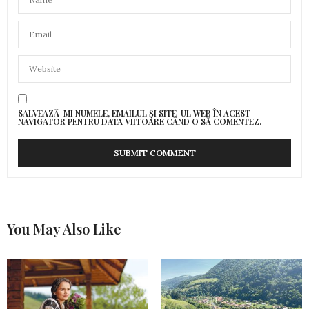
SALVEAZĂ-MI NUMELE, EMAILUL ȘI SITE-UL WEB ÎN ACEST
NAVIGATOR PENTRU DATA VIITOARE CÂND O SĂ COMENTEZ.
You May Also Like