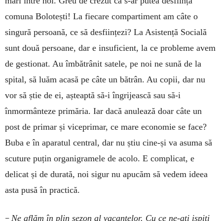
mari între noi. Greu de crezut că s-ar putea desființa
comuna Bolotești! La fiecare compartiment am câte o
singură persoană, ce să desființezi? La Asistență Socială
sunt două persoane, dar e insuficient, la ce probleme avem
de gestionat. Au îmbătrânit satele, pe noi ne sună de la
spital, să luăm acasă pe câte un bătrân. Au copii, dar nu
vor să știe de ei, așteaptă să-i îngrijească sau să-i
înmormânteze primăria. Iar dacă anulează doar câte un
post de primar și viceprimar, ce mare economie se face?
Buba e în aparatul central, dar nu știu cine-și va asuma să
scuture puțin organigramele de acolo. E complicat, e
delicat și de durată, noi sigur nu apucăm să vedem ideea
asta pusă în practică.
–
Ne aflăm în plin sezon al vacanțelor. Cu ce ne-ați ispiti