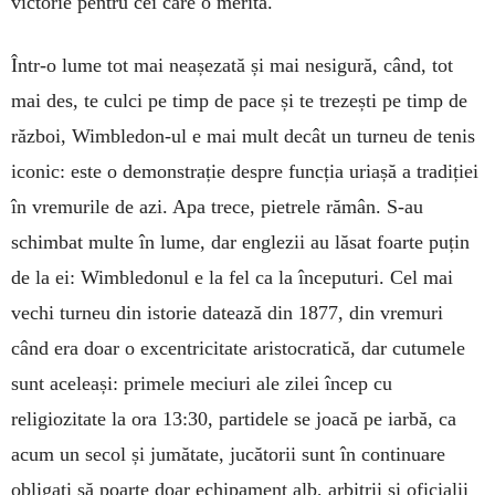
victorie pentru cei care o merită.
Într-o lume tot mai neașezată și mai nesigură, când, tot
mai des, te culci pe timp de pace și te trezești pe timp de
război, Wimbledon-ul e mai mult decât un turneu de tenis
iconic: este o demonstrație despre funcția uriașă a tradiției
în vremurile de azi. Apa trece, pietrele rămân. S-au
schimbat multe în lume, dar englezii au lăsat foarte puțin
de la ei: Wimbledonul e la fel ca la începuturi. Cel mai
vechi turneu din istorie datează din 1877, din vremuri
când era doar o excentricitate aristocratică, dar cutumele
sunt aceleași: primele meciuri ale zilei încep cu
religiozitate la ora 13:30, partidele se joacă pe iarbă, ca
acum un secol și jumătate, jucătorii sunt în continuare
obligați să poarte doar echipament alb, arbitrii și oficialii