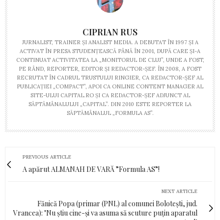
CIPRIAN RUS
JURNALIST, TRAINER ŞI ANALIST MEDIA. A DEBUTAT ÎN 1997 ŞI A
ACTIVAT ÎN PRESA STUDENŢEASCĂ PÂNĂ ÎN 2001, DUPĂ CARE ŞI-A
CONTINUAT ACTIVITATEA LA „MONITORUL DE CLUJ”, UNDE A FOST,
PE RÂND, REPORTER, EDITOR ŞI REDACTOR-ŞEF. ÎN 2008, A FOST
RECRUTAT ÎN CADRUL TRUSTULUI RINGIER, CA REDACTOR-ŞEF AL
PUBLICAŢIEI „COMPACT”, APOI CA ONLINE CONTENT MANAGER AL
SITE-ULUI CAPITAL.RO ŞI CA REDACTOR-ŞEF ADJUNCT AL
SĂPTĂMÂNALULUI „CAPITAL”. DIN 2010 ESTE REPORTER LA
SĂPTĂMÂNALUL „FORMULA AS”.
PREVIOUS ARTICLE
A apărut ALMANAH DE VARĂ ”Formula AS”!
NEXT ARTICLE
Fănică Popa (primar (PNL) al comunei Bolotești, jud.
Vrancea): "Nu știu cine-și va asuma să scuture puțin aparatul