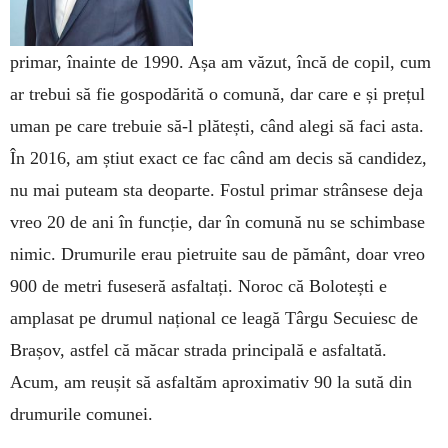
primar, înainte de 1990. Așa am văzut, încă de copil, cum
ar trebui să fie gospodărită o comună, dar care e și prețul
uman pe care trebuie să-l plătești, când alegi să faci asta.
În 2016, am știut exact ce fac când am decis să candidez,
nu mai puteam sta deoparte. Fostul primar strânsese deja
vreo 20 de ani în funcție, dar în comună nu se schimbase
nimic. Drumurile erau pietruite sau de pământ, doar vreo
900 de metri fuseseră asfaltați. Noroc că Bolotești e
amplasat pe drumul național ce leagă Târgu Secuiesc de
Brașov, astfel că măcar strada principală e asfaltată.
Acum, am reușit să asfaltăm aproximativ 90 la sută din
drumurile comunei.