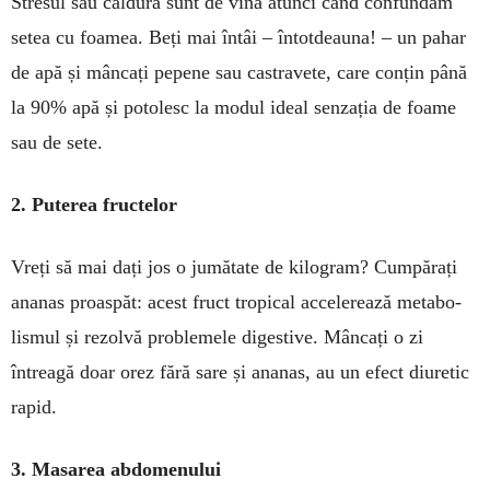
Stresul sau căldura sunt de vină atunci când con­fun­dăm
setea cu foamea. Beți mai întâi – întotdeauna! – un pahar
de apă și mâncați pepene sau castravete, care conțin până
la 90% apă și potolesc la modul ideal senzația de foame
sau de sete.
2. Puterea fructelor
Vreți să mai dați jos o jumătate de kilogram? Cum­părați
ananas proas­păt: acest fruct tropical ac­celerează metabo­
lismul și rezolvă proble­mele digestive. Mâncați o zi
întreagă doar orez fără sare și ananas, au un efect diu­retic
ra­pid.
3. Masarea abdomenului