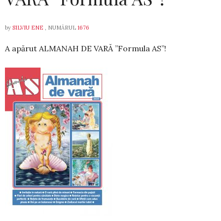
by
SILVIU ENE
, NUMĂRUL
1676
A apărut ALMANAH DE VARĂ ”Formula AS”!