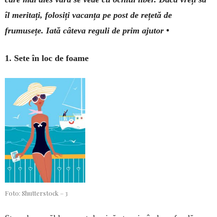
îl meritați, folosiți vacanța pe post de rețetă de
frumusețe. Iată câteva reguli de prim ajutor •
1. Sete în loc de foame
Foto: Shutterstock – 3