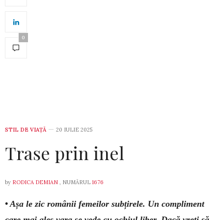
0
STIL DE VIA­ŢĂ
20 IULIE 2025
Trase prin inel
by
RODICA DEMIAN
, NUMĂRUL
1676
• Așa le zic românii femeilor subțirele. Un compliment
care mai ales vara se vede cu ochiul liber. Dacă vreți să