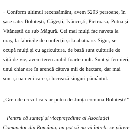
–
Conform ultimul recensământ, avem 5203 persoane, în
șase sate: Bolotești, Găgești, Ivăncești, Pietroasa, Putna și
Vităneștii de sub Măgură. Cei mai mulți fac naveta la
oraș, la fabricile de confecții și la abatoare. Sigur, se
ocupă mulți și cu agricultura, de bază sunt culturile de
viță-de-vie, avem teren arabil foarte mult. Sunt și fermieri,
unul chiar are în arendă câteva mii de hectare, dar mai
sunt și oameni care-și lucrează singuri pământul.
„Greu de crezut că s-ar putea desființa comuna Bolotești!”
–
Pentru că sunteți și vicepreședinte al Asociației
Comunelor din România, nu pot să nu vă întreb: ce părere