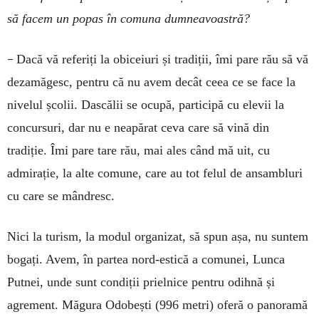
să facem un popas în comuna dumneavoastră?
–
Dacă vă referiți la obiceiuri și tradiții, îmi pare rău să vă
dezamăgesc, pentru că nu avem decât ceea ce se face la
nivelul școlii. Dascălii se ocupă, participă cu elevii la
concursuri, dar nu e neapărat ceva care să vină din
tradiție. Îmi pare tare rău, mai ales când mă uit, cu
admirație, la alte comune, care au tot felul de ansambluri
cu care se mândresc.
Nici la turism, la modul organizat, să spun așa, nu suntem
bogați. Avem, în partea nord-estică a comunei, Lunca
Putnei, unde sunt condiții prielnice pentru odihnă și
agrement. Măgura Odobești (996 metri) oferă o panoramă