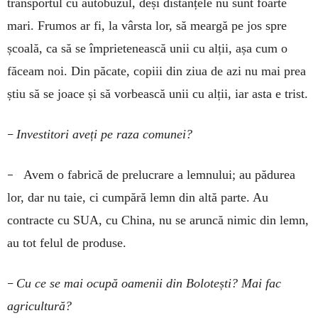
transportul cu autobuzul, deși distanțele nu sunt foarte
mari. Frumos ar fi, la vârsta lor, să meargă pe jos spre
școală, ca să se împrietenească unii cu alții, așa cum o
făceam noi. Din păcate, copiii din ziua de azi nu mai prea
știu să se joace și să vorbească unii cu alții, iar asta e trist.
–
Investitori aveți pe raza comunei?
–
Avem o fabrică de prelucrare a lemnului; au pădurea
lor, dar nu taie, ci cumpără lemn din altă parte. Au
contracte cu SUA, cu China, nu se aruncă nimic din lemn,
au tot felul de produse.
–
Cu ce se mai ocupă oamenii din Bolotești? Mai fac
agricultură?