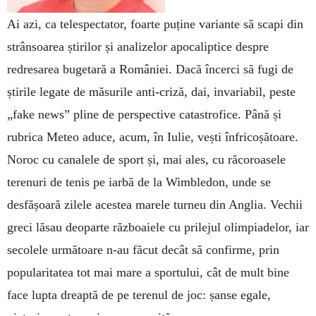
Ai azi, ca telespectator, foarte puține variante să scapi din
strânsoarea știrilor și analizelor apocaliptice despre
redresarea bugetară a României. Dacă încerci să fugi de
știrile legate de măsurile anti-criză, dai, invariabil, peste
„fake news” pline de perspective catastrofice. Până și
rubrica Meteo aduce, acum, în Iulie, vești înfricoșătoare.
Noroc cu canalele de sport și, mai ales, cu răcoroasele
terenuri de tenis pe iarbă de la Wimbledon, unde se
desfășoară zilele acestea marele turneu din Anglia. ­Vechii
greci lăsau deoparte războaiele cu prilejul olimpiadelor, iar
secolele următoare n-au făcut decât să confirme, prin
popularitatea tot mai mare a sportului, cât de mult bine
face lupta dreaptă de pe terenul de joc: șanse egale,