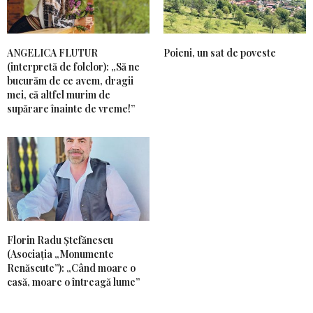
ANGELICA FLUTUR
Poieni, un sat de poveste
(interpretă de folclor): „Să ne
bucurăm de ce avem, dragii
mei, că altfel murim de
supărare înainte de vreme!”
Florin Radu Ștefănescu
(Asociația „Monumente
Renăscute”): „Când moare o
casă, moare o întreagă lume”