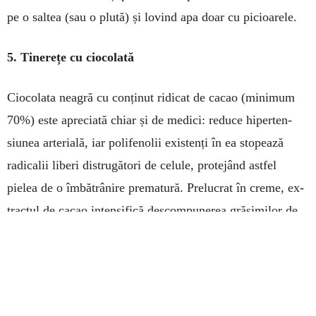
pe o saltea (sau o plută) și lovind apa doar cu picioarele.
5. Tinerețe cu ciocolată
Ciocolata neagră cu conținut ridicat de cacao (mi­nimum
70%) este apre­cia­­tă chiar și de medici: redu­ce hiper­ten­
siunea arterială, iar po­lifenolii existenți în ea sto­pează
radicalii liberi distrugători de celule, protejând astfel
pielea de o îmbătrânire prematură. Prelucrat în creme, ex­
tractul de cacao intensifică des­compunerea gră­similor de
pe abdomen și coapse.
6. Volei pe plajă
Vacanța vă poa­te „aduce” nu doar o­dih­nă, ci și picioare