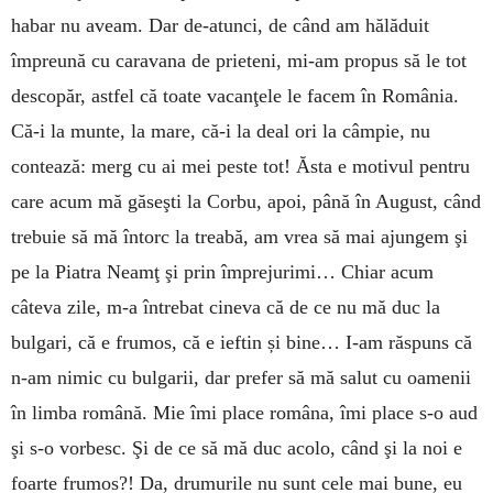
habar nu aveam. Dar de-atunci, de când am hălăduit
împreună cu caravana de prieteni, mi-am propus să le tot
descopăr, astfel că toate vacanţele le facem în România.
Că-i la munte, la mare, că-i la deal ori la câmpie, nu
contează: merg cu ai mei peste tot! Ăsta e motivul pentru
care acum mă găseşti la Corbu, apoi, până în August, când
trebuie să mă întorc la treabă, am vrea să mai ajungem şi
pe la Piatra Neamţ şi prin împrejurimi… Chiar acum
câteva zile, m-a întrebat cineva că de ce nu mă duc la
bulgari, că e frumos, că e ieftin și bine… I-am răspuns că
n-am nimic cu bulgarii, dar prefer să mă salut cu oamenii
în limba română. Mie îmi place româna, îmi place s-o aud
şi s-o vorbesc. Şi de ce să mă duc acolo, când şi la noi e
foarte frumos?! Da, drumurile nu sunt cele mai bune, eu