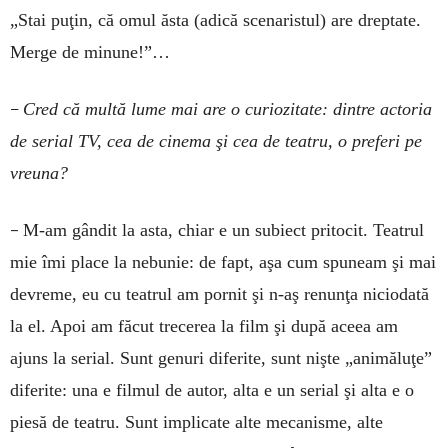
„Stai puţin, că omul ăsta (adică sce­naristul) are dreptate.
Merge de minune!”…
–
Cred că multă lume mai are o curiozitate: dintre actoria
de serial TV, cea de cinema şi cea de teatru, o preferi pe
vreuna?
–
M-am gândit la asta, chiar e un subiect pritocit. Teatrul
mie îmi place la nebunie: de fapt, aşa cum spuneam şi mai
devreme, eu cu teatrul am pornit şi n-aş renunţa niciodată
la el. Apoi am făcut trecerea la film şi după aceea am
ajuns la serial. Sunt genuri diferite, sunt nişte „animăluţe”
diferite: una e filmul de autor, alta e un serial şi alta e o
piesă de teatru. Sunt implicate alte mecanisme, alte