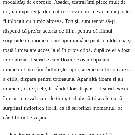
modalităţi de expresie. Aşadar, teatrul îmi place mult de
tot, iar experienţa din teatru e ceva unic, ceva ce nu poate
fi înlocuit cu nimic altceva. Totuşi, sunt tentat să-ți
răspund că prefer actoria de film, pentru că filmul
surprinde un moment care apoi rămâne pentru totdeauna şi
toată lumea are acces la el în orice clipă, după ce el a fost
imortalizat. Teatrul e ca o floare: există clipa aia,
momentul ăla când înfloreşte, apoi, asemenea florii care s-
a ofilit, dispare pentru totdeauna. Apar altă floare şi alt
moment, care şi ele, la rândul lor, dispar… Teatrul există
într-un interval scurt de timp, trebuie să fii acolo ca să
surprinzi înflorirea florii, ca să surprinzi momentul, pe
când filmul e veşnic.
–
Dar dintre genurile artistice, ai vreo preferinţă?