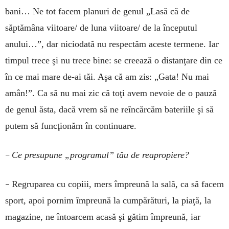
bani… Ne tot facem planuri de genul „Lasă că de
săptămâna viitoare/ de luna viitoare/ de la începutul
anului…”, dar niciodată nu respectăm aceste termene. Iar
timpul trece şi nu trece bine: se creează o distanţare din ce
în ce mai mare de-ai tăi. Aşa că am zis: „Gata! Nu mai
amân!”. Ca să nu mai zic că toţi avem nevoie de o pauză
de genul ăsta, dacă vrem să ne reîncărcăm bateriile şi să
putem să funcţionăm în continuare.
–
Ce presupune „programul” tău de reapropiere?
–
Regruparea cu copiii, mers împreună la sală, ca să facem
sport, apoi pornim împreună la cumpărături, la piaţă, la
magazine, ne întoarcem acasă şi gătim împreună, iar