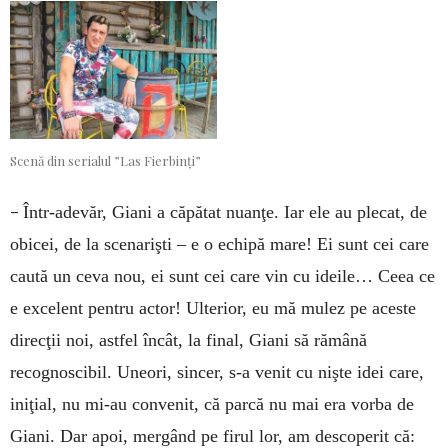
Scenă din serialul ”Las Fierbinți”
–
Într-adevăr, Gia­ni a căpătat nu­anţe. Iar ele au plecat, de
obicei, de la scenarişti – e o echipă mare! Ei sunt cei care
caută un ceva nou, ei sunt cei care vin cu ideile… Ceea ce
e excelent pentru actor! Ulterior, eu mă mulez pe aceste
direcţii noi, astfel încât, la final, Giani să rămână
recognoscibil. Uneori, sincer, s-a venit cu nişte idei care,
iniţial, nu mi-au convenit, că parcă nu mai era vorba de
Giani. Dar apoi, mer­gând pe firul lor, am descoperit că: