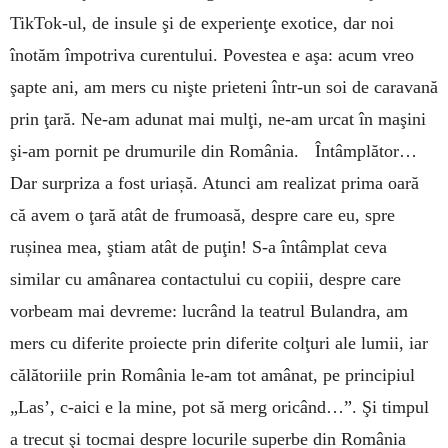
TikTok-ul, de insule şi de experienţe exotice, dar noi
înotăm împotriva curentului. Povestea e aşa: acum vreo
şapte ani, am mers cu nişte prieteni într-un soi de caravană
prin ţară. Ne-am adunat mai mulţi, ne-am urcat în maşini
şi-am pornit pe drumurile din România. Întâmplător…
Dar surpriza a fost uriașă. Atunci am realizat prima oară
că avem o ţară atât de frumoasă, despre care eu, spre
rușinea mea, ştiam atât de puţin! S-a întâmplat ceva
similar cu amânarea contactului cu copiii, despre care
vorbeam mai devreme: lucrând la teatrul Bulandra, am
mers cu diferite proiecte prin diferite colţuri ale lumii, iar
călătoriile prin România le-am tot amânat, pe principiul
„Las’, c-aici e la mine, pot să merg oricând…”. Şi timpul
a trecut şi tocmai despre locurile superbe din România