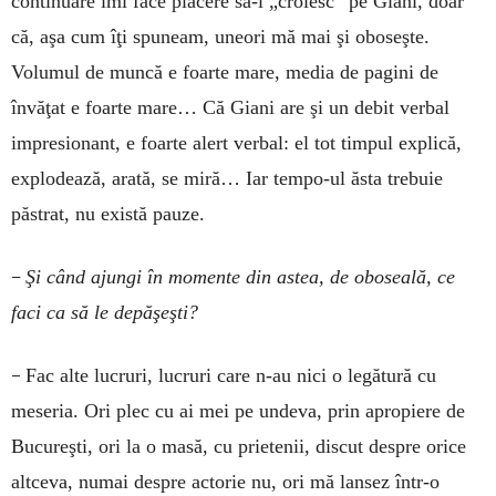
continuare îmi face plăcere să-l „croiesc” pe Giani, doar
că, aşa cum îţi spuneam, uneori mă mai şi oboseşte.
Volumul de muncă e foarte mare, media de pagini de
învăţat e foarte mare… Că Giani are şi un debit verbal
impresionant, e foarte alert verbal: el tot timpul explică,
explodează, arată, se miră… Iar tempo-ul ăsta trebuie
păstrat, nu există pauze.
–
Şi când ajungi în momente din astea, de oboseală, ce
faci ca să le depăşeşti?
–
Fac alte lucruri, lucruri care n-au nici o legătură cu
meseria. Ori plec cu ai mei pe undeva, prin apropiere de
Bucureşti, ori la o masă, cu prietenii, discut despre orice
altceva, numai despre actorie nu, ori mă lansez într-o