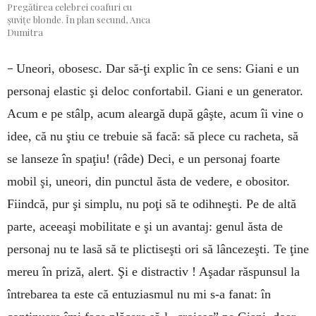
Pregătirea celebrei coafuri cu
șuvițe blonde. În plan secund, Anca
Dumitra
–
Uneori, obosesc. Dar să-ţi explic în ce sens: Giani e un
personaj elastic şi deloc confortabil. Giani e un generator.
Acum e pe stâlp, acum aleargă după gâşte, acum îi vine o
idee, că nu ştiu ce trebuie să facă: să plece cu racheta, să
se lanseze în spaţiu! (râde) Deci, e un personaj foarte
mobil şi, uneori, din punctul ăsta de vedere, e obositor.
Fiindcă, pur şi simplu, nu poţi să te odihneşti. Pe de altă
parte, aceeaşi mobilitate e şi un avantaj: genul ăsta de
personaj nu te lasă să te plictiseşti ori să lâncezeşti. Te ţine
mereu în priză, alert. Şi e distractiv ! Aşadar răspunsul la
întrebarea ta este că entuziasmul nu mi s-a fanat: în