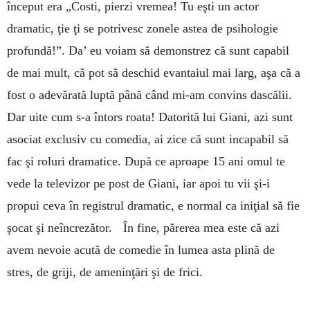
început era „Costi, pierzi vremea! Tu eşti un actor
dramatic, ţie ţi se potrivesc zonele astea de psihologie
profundă!”. Da’ eu voiam să demonstrez că sunt capabil
de mai mult, că pot să deschid evantaiul mai larg, aşa că a
fost o adevărată luptă până când mi-am convins dascălii.
Dar uite cum s-a întors roata! Datorită lui Giani, azi sunt
asociat exclusiv cu comedia, ai zice că sunt incapabil să
fac şi roluri dramatice. După ce aproape 15 ani omul te
vede la televizor pe post de Giani, iar apoi tu vii şi-i
propui ceva în registrul dramatic, e normal ca iniţial să fie
şocat şi neîncrezător. În fine, părerea mea este că azi
avem nevoie acută de comedie în lumea asta plină de
stres, de griji, de ameninţări şi de frici.