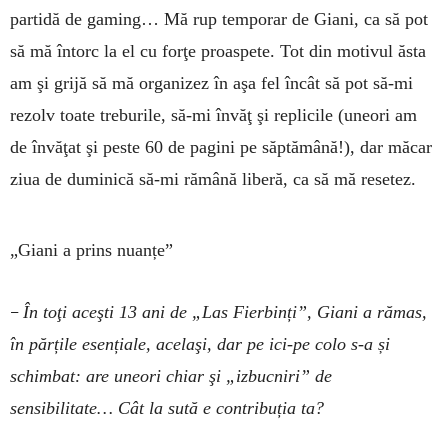
partidă de gaming… Mă rup temporar de Giani, ca să pot
să mă întorc la el cu forţe proaspete. Tot din motivul ăsta
am şi grijă să mă organizez în aşa fel încât să pot să-mi
rezolv toate treburile, să-mi învăţ şi replicile (uneori am
de învăţat şi peste 60 de pagini pe săptămână!), dar măcar
ziua de duminică să-mi rămână liberă, ca să mă resetez.
„Giani a prins nuanțe”
–
În toţi aceşti 13 ani de „Las Fierbinți”, Giani a rămas,
în părțile esențiale, acelaşi, dar pe ici-pe colo s-a și
schimbat: are uneori chiar şi „izbucniri” de
sensibilitate… Cât la sută e contribuția ta?