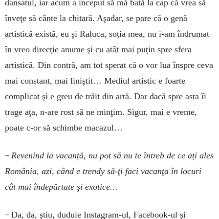
dansatul, iar acum a început să mă bată la cap că vrea să
înveţe să cânte la chitară. Aşadar, se pare că o genă
artistică există, eu şi Raluca, soția mea, nu i-am îndrumat
în vreo direcţie anume şi cu atât mai puţin spre sfera
artistică. Din contră, am tot sperat că o vor lua înspre ceva
mai constant, mai liniştit… Mediul artistic e foarte
complicat şi e greu de trăit din artă. Dar dacă spre asta îi
trage aţa, n-are rost să ne minţim. Sigur, mai e vreme,
poate c-or să schimbe macazul…
–
Revenind la vacanță, nu pot să nu te întreb de ce ați ales
România, azi, când e trendy să-ţi faci vacanţa în locuri
cât mai îndepărtate şi exotice…
–
Da, da, ştiu, duduie Instagram-ul, Facebook-ul şi