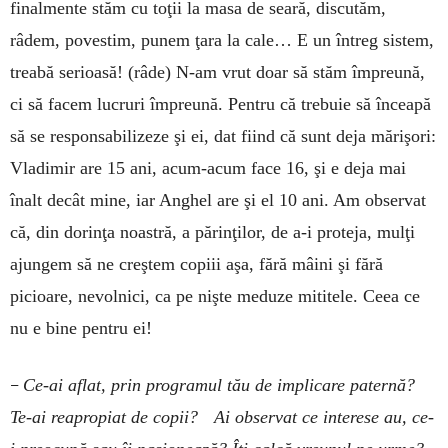
finalmente stăm cu toţii la masa de seară, discutăm,
râdem, povestim, punem ţara la cale… E un întreg sistem,
treabă serioasă! (râde) N-am vrut doar să stăm împreună,
ci să facem lucruri împreună. Pentru că trebuie să înceapă
să se responsabilizeze şi ei, dat fiind că sunt deja mărişori:
Vladimir are 15 ani, acum-acum face 16, şi e deja mai
înalt decât mine, iar Anghel are şi el 10 ani. Am observat
că, din dorinţa noastră, a părinţilor, de a-i proteja, mulţi
ajungem să ne creştem copiii aşa, fără mâini şi fără
picioare, nevolnici, ca pe nişte meduze mititele. Ceea ce
nu e bine pentru ei!
–
Ce-ai aflat, prin programul tău de implicare paternă?
Te-ai reapropiat de copii? Ai observat ce interese au, ce-