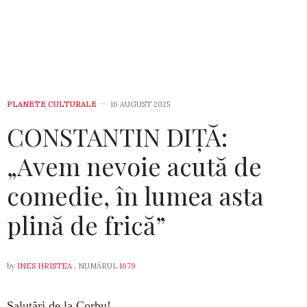
PLANETE CULTURALE
16 AUGUST 2025
CONSTANTIN DIȚĂ:
„Avem nevoie acută de
comedie, în lumea asta
plină de frică”
by
INES HRISTEA
, NUMĂRUL
1679
Salutări de la Corbu!