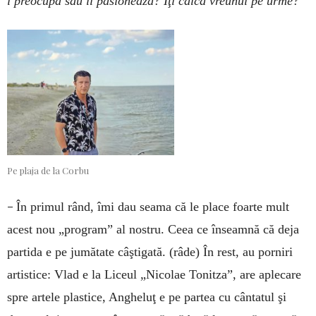
i preocupă sau îi pasionează? Îţi calcă vreunul pe urme?
Pe plaja de la Corbu
–
În primul rând, îmi dau seama că le place foarte mult
acest nou „program” al nostru. Ceea ce înseamnă că deja
partida e pe jumătate câştigată. (râde) În rest, au porniri
artistice: Vlad e la Liceul „Nicolae Tonitza”, are aplecare
spre artele plastice, Angheluţ e pe partea cu cântatul şi