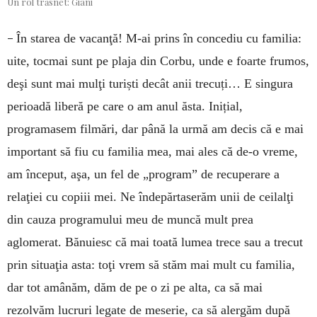
Un rol trăsnet: Giani
–
În starea de vacanţă! M-ai prins în concediu cu familia:
uite, tocmai sunt pe plaja din Corbu, unde e foarte frumos,
deşi sunt mai mulţi turiști decât anii trecuți… E singura
perioadă liberă pe care o am anul ăsta. Inițial,
programasem filmări, dar până la urmă am decis că e mai
important să fiu cu familia mea, mai ales că de-o vreme,
am început, aşa, un fel de „program” de recuperare a
relaţiei cu copiii mei. Ne îndepărtaserăm unii de ceilalţi
din cauza programului meu de muncă mult prea
aglomerat. Bănuiesc că mai toată lumea trece sau a trecut
prin situaţia asta: toţi vrem să stăm mai mult cu familia,
dar tot amânăm, dăm de pe o zi pe alta, ca să mai
rezolvăm lucruri legate de meserie, ca să alergăm după