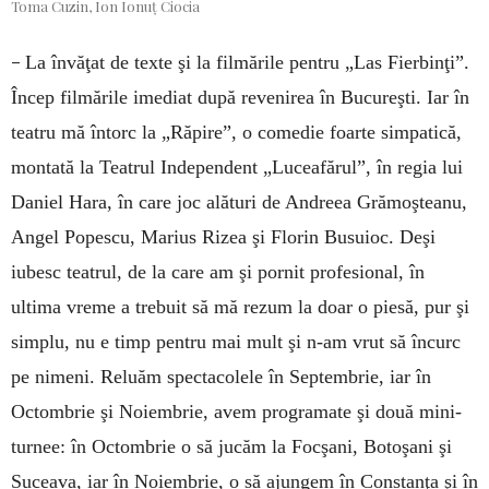
Toma Cuzin, Ion Ionuț Ciocia
–
La învăţat de texte şi la filmările pentru „Las Fierbinţi”.
Încep filmările imediat după revenirea în Bucureşti. Iar în
teatru mă întorc la „Răpire”, o comedie foarte simpatică,
montată la Teatrul Independent „Luceafărul”, în regia lui
Daniel Hara, în care joc alături de Andreea Grămoşteanu,
Angel Popescu, Marius Rizea şi Florin Busuioc. Deşi
iubesc teatrul, de la care am şi pornit profesional, în
ultima vreme a trebuit să mă rezum la doar o piesă, pur şi
simplu, nu e timp pentru mai mult şi n-am vrut să încurc
pe nimeni. Reluăm spectacolele în Septembrie, iar în
Octombrie şi Noiembrie, avem programate şi două mini-
turnee: în Octombrie o să jucăm la Focşani, Botoşani şi
Suceava, iar în Noiembrie, o să ajungem în Constanţa şi în