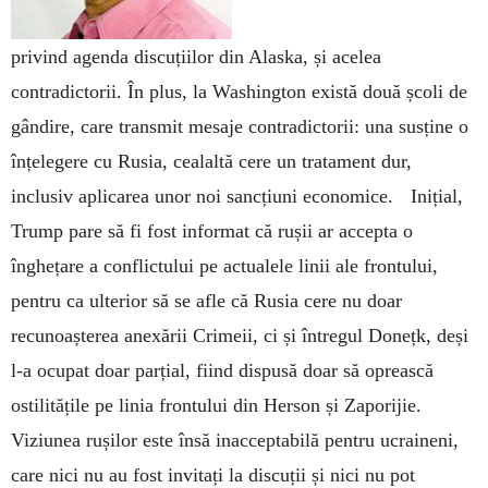
privind agenda discuțiilor din Alaska, și acelea
contradictorii. În plus, la Washington există două școli de
gândire, care transmit mesaje contradictorii: una susține o
înțelegere cu Rusia, cealaltă cere un tratament dur,
inclusiv aplicarea unor noi sancțiuni economice. Inițial,
Trump pare să fi fost informat că rușii ar accepta o
înghețare a conflictului pe actualele linii ale frontului,
pentru ca ulterior să se afle că Rusia cere nu doar
recunoașterea anexării Crimeii, ci și întregul Donețk, deși
l-a ocupat doar parțial, fiind dispusă doar să oprească
ostilitățile pe linia frontului din Herson și Zaporijie.
Viziunea rușilor este însă inacceptabilă pentru ucraineni,
care nici nu au fost invitați la discuții și nici nu pot