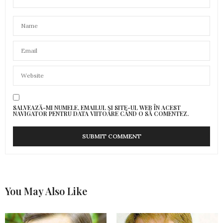
SALVEAZĂ-MI NUMELE, EMAILUL ȘI SITE-UL WEB ÎN ACEST
NAVIGATOR PENTRU DATA VIITOARE CÂND O SĂ COMENTEZ.
You May Also Like