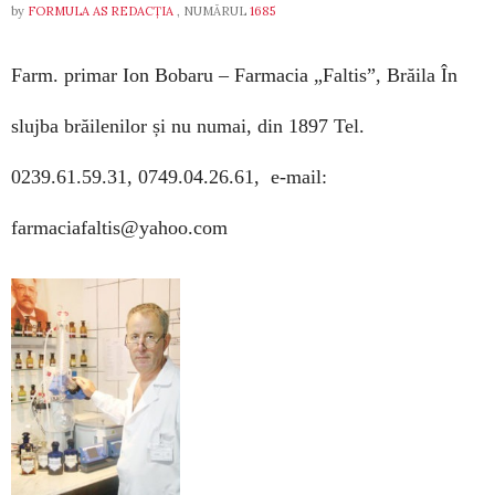
by
FORMULA AS REDACȚIA
, NUMĂRUL
1685
Farm. primar Ion Bobaru –
Farmacia „Faltis”, Brăila
În
slujba brăilenilor și nu numai, din 1897
Tel.
0239.61.59.31, 0749.04.26.61, e-mail:
farmaciafaltis@yahoo.com