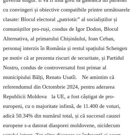
guverna singur. Îi va fi însă greu să găsească un partener
cu convingeri și obiective compatibile printre următoarele
clasate: Blocul electoral „patriotic” al socialiștilor și
comuniștilor pro-ruși, condus de Igor Dodon, Blocul
Alternativa, al primarului Chișinăului, Ioan Ceban,
personaj interzis în România și restul spațiului Schengen
pe motiv că ar prezenta riscuri de securitate, și Partidul
Nostru, condus de controversatul fost primar al
municipiului Bălți, Renato Usatîi. Ne amintim că
referendumul din Octombrie 2024, pentru aderarea
Republicii Moldova la UE, a fost câștigat de pro-
europeni, cu o majoritate infimă, de 11.400 de voturi,
adică 50.34% din numărul total, și că succesul cauzei
europene s-a datorat diasporei moldovene, nicidecum