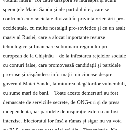
votului intern. Tot către diaspora se îndreaptă și acum
speranțele Maiei Sandu și ale partidului ei, care se
confruntă cu o societate divizată în privința orientării pro-
occidentale, cu multe nostalgii pro-sovietice și cu un asalt
masiv al Rusiei, care a alocat importante resurse
tehnologice și financiare subminării regimului pro-
european de la Chișinău – de la infestarea rețelelor sociale
cu conturi false, care promovează candidații și partidele
pro-ruse și răspândesc informații mincinoase despre
guvernul Maiei Sandu, la mituirea alegătorilor vulnerabili,
cu sume mari de bani. Toate aceste demersuri au fost
demascate de serviciile secrete, de ONG-uri și de presa
independentă, iar partidele de inspirație externă au fost
interzise. Electoratul lor însă a rămas și sigur nu va vota