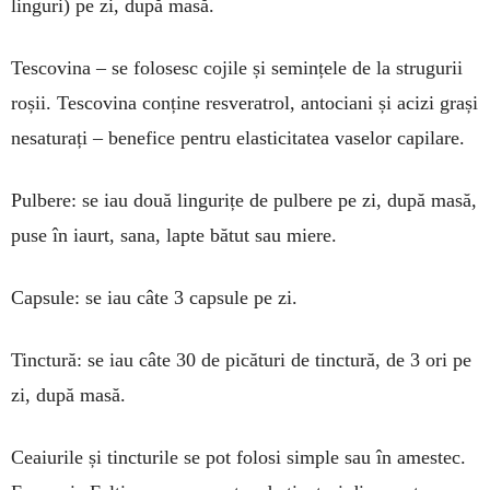
linguri) pe zi, după masă.
Tescovina – se folosesc cojile și semințele de la strugurii
roșii. Tescovina conține resveratrol, antociani și acizi grași
nesaturați – benefice pentru elasticitatea vaselor capilare.
Pulbere: se iau două lingurițe de pulbere pe zi, după masă,
puse în iaurt, sana, lapte bătut sau miere.
Capsule: se iau câte 3 capsule pe zi.
Tinctură: se iau câte 30 de picături de tinctură, de 3 ori pe
zi, după masă.
Ceaiurile și tincturile se pot folosi simple sau în amestec.