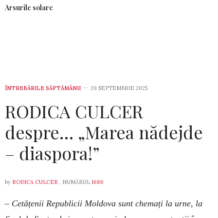
Arsurile solare
ÎNTREBĂRILE SĂPTĂMÂNII
20 SEPTEMBRIE 2025
RODICA CULCER
despre… „Marea nădejde
– diaspora!”
by
RODICA CULCER
, NUMĂRUL
1686
– Cetățenii Republicii Moldova sunt chemați la urne, la