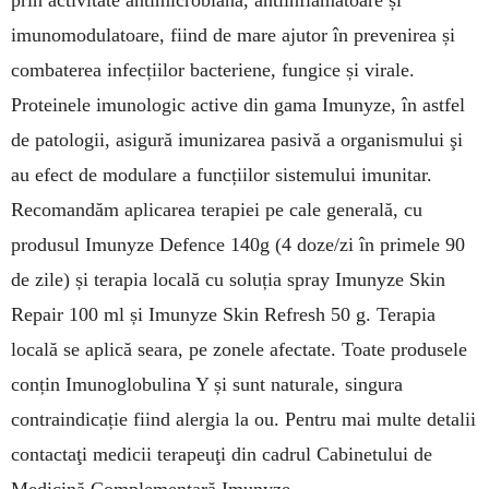
prin activitate antimicrobiană, antiinflamatoare și
imunomodulatoare, fiind de mare ajutor în prevenirea și
combaterea infecțiilor bacteriene, fungice și virale.
Proteinele imu­nologic active din gama Imunyze, în astfel
de patologii, asigură imunizarea pasivă a organismului şi
au efect de modulare a funcțiilor sistemului imu­nitar.
Recomandăm aplicarea terapiei pe cale generală, cu
produsul Imunyze Defence 140g (4 doze/zi în primele 90
de zile) și terapia locală cu soluția spray Imunyze Skin
Repair 100 ml și Imu­nyze Skin Refresh 50 g. Terapia
locală se aplică seara, pe zonele afectate. Toate produsele
conțin Imunoglobulina Y și sunt naturale, singura
contraindicație fiind alergia la ou. Pentru mai multe detalii
contactaţi medicii terapeuţi din cadrul Cabinetului de