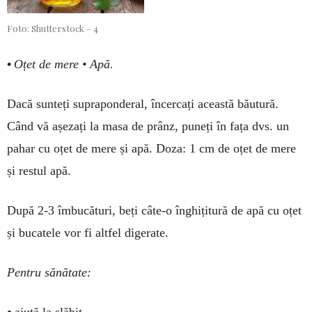
Foto: Shutterstock – 4
•
Oțet de mere • Apă.
Dacă sunteți supraponderal, încercați această bău­tură.
Când vă așezați la masa de prânz, puneți în fața dvs. un
pahar cu oțet de mere și apă. Doza: 1 cm de oțet de mere
și restul apă.
După 2-3 îmbucături, beți câte-o înghițitură de apă cu oțet
și bucatele vor fi altfel digerate.
Pentru sănătate:
•
ajută la slăbit