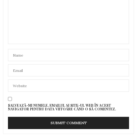
SALVEAZĂ-MI NUMELE, EMAILUL ȘI SITE-UL WEB ÎN ACEST
NAVIGATOR PENTRU DATA VIITOARE CÂND O SĂ COMENTEZ.