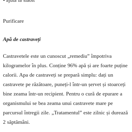
Purificare
Apă de castraveți
Castravetele este un cunoscut „remediu” îm­potriva
kilogramelor în plus. Conține 96% apă și are foar­te puține
ca­lorii. Apa de castraveți se pre­pară simplu: dați un
castravete pe răzătoare, puneți-l într-un șer­vet și stoarceți
bine zeama într-un reci­pient. Pentru o cură de epu­rare a
or­ganismului se bea zea­ma unui cas­travete mare pe
parcur­sul întregii zile. „Trata­men­tul” este zilnic și durează
2 săp­tămâni.