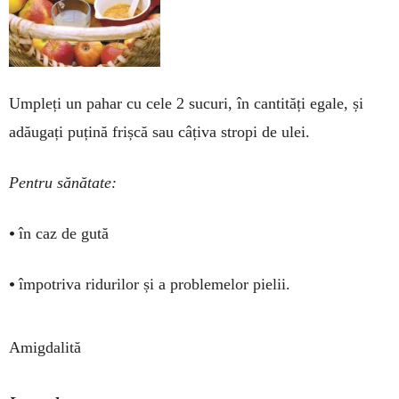
Umpleți un pahar cu cele 2 su­curi, în cantități egale, și
adău­gați puțină frișcă sau câți­va stropi de ulei.
Pentru sănătate:
•
în caz de gută
•
împotriva ridurilor și a pro­blemelor pie­lii.
Amigdalită