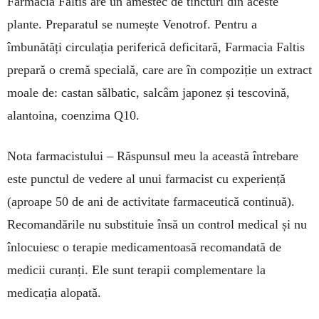
Farmacia Faltis are un amestec de tincturi din aceste
plante. Preparatul se numește Venotrof. Pentru a
îmbunătăți circulația periferică deficitară, Farmacia Faltis
prepară o cremă specială, care are în compoziție un extract
moale de: castan sălbatic, salcâm japonez și tescovină,
alantoina, coenzima Q10.
Nota farmacistului – Răspunsul meu la această întrebare
este punctul de vedere al unui farmacist cu experiență
(aproape 50 de ani de activitate farmaceutică continuă).
Recomandările nu substituie însă un control medical și nu
înlocuiesc o terapie medicamentoasă recomandată de
medicii curanți. Ele sunt terapii complementare la
medicația alopată.