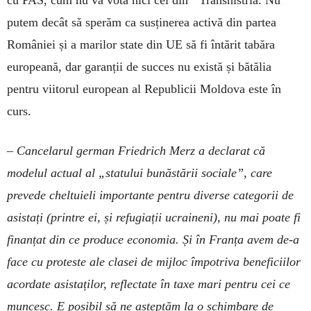
cu PAS, cum nu va vota nici cel din Transnistria. Nu
putem decât să sperăm ca susținerea activă din partea
României și a marilor state din UE să fi întărit tabăra
europeană, dar garanții de succes nu există și bătălia
pentru viitorul european al Republicii Moldova este în
curs.
– Cancelarul german Friedrich Merz a declarat că
modelul actual al „statului bunăstării sociale”, care
prevede cheltuieli importante pentru diverse categorii de
asistați (printre ei, și refugiații ucraineni), nu mai poate fi
finanțat din ce produce economia. Și în Franța avem de-a
face cu proteste ale clasei de mijloc împotriva beneficiilor
acordate asistaților, reflectate în taxe mari pentru cei ce
muncesc. E posibil să ne așteptăm la o schimbare de