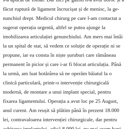
făcut ruptură de ligament încrucișat și de menisc, la ge­
nunchiul drept. Medicul chirurg pe care l-am contac­tat a
sugerat operația urgentă, altfel se putea ajunge la
imobilizarea articulației genunchiului. Am mers mai întâi
la un spital de stat, să vedem ce soluție de operație ni se
propune, iar ea consta în niște șuruburi care rămâneau
permanent în picior și care i-ar fi blocat articulația. Până
la urmă, am luat hotărârea să ne operăm băiatul la o
clinică particulară, printr-o intervenție chirurgicală
modernă, de montare a unui implant special, pentru
fixarea ligamentului. Operația a avut loc pe 25 August,
anul curent. Am re­ușit să plătim până în prezent 18.000
lei, contra­va­loarea intervenției chirurgicale, dar pentru
achita­rea implantului, adică 8.000 lei, nu mai avem bani.