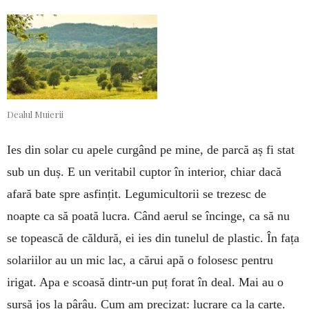
Dealul Muierii
Ies din solar cu apele curgând pe mine, de parcă aș fi stat
sub un duș. E un veritabil cuptor în interior, chiar dacă
afară bate spre asfințit. Legumicultorii se trezesc de
noapte ca să poată lucra. Când aerul se încinge, ca să nu
se topească de căldură, ei ies din tunelul de plastic. În fața
solariilor au un mic lac, a cărui apă o folosesc pentru
irigat. Apa e scoasă dintr-un puț forat în deal. Mai au o
sursă jos la pârâu. Cum am precizat: lucrare ca la carte.