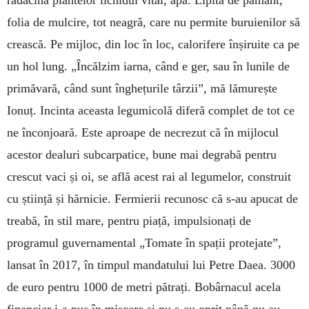
folia de mulcire, tot neagră, care nu permite buruienilor să
crească. Pe mijloc, din loc în loc, calorifere înșiruite ca pe
un hol lung. „Încălzim iarna, când e ger, sau în lunile de
primăvară, când sunt înghețurile târzii”, mă lămurește
Ionuț. Incinta aceasta legumicolă diferă complet de tot ce
ne înconjoară. Este aproape de necrezut că în mijlocul
acestor dealuri subcarpatice, bune mai degrabă pentru
crescut vaci și oi, se află acest rai al legumelor, construit
cu știință și hărnicie. Fermierii recunosc că s-au apucat de
treabă, în stil mare, pentru piață, impulsionați de
programul guvernamental „Tomate în spații protejate”,
lansat în 2017, în timpul mandatului lui Petre Daea. 3000
de euro pentru 1000 de metri pătrați. Bobârnacul acela
financiar i-a pus în mișcare și nu s-au oprit până nu au