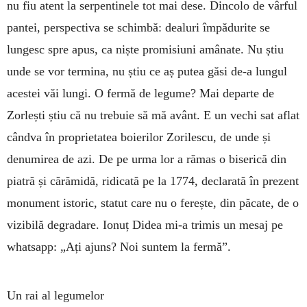
nu fiu atent la serpentinele tot mai dese. Dincolo de vârful
pantei, perspectiva se schimbă: dealuri împădurite se
lungesc spre apus, ca niște promisiuni amânate. Nu știu
unde se vor termina, nu știu ce aș putea găsi de-a lungul
acestei văi lungi. O fermă de legume? Mai departe de
Zorlești știu că nu trebuie să mă avânt. E un vechi sat aflat
cândva în proprietatea boierilor Zorilescu, de unde și
denumirea de azi. De pe urma lor a rămas o biserică din
piatră și cărămidă, ridicată pe la 1774, declarată în prezent
monument istoric, statut care nu o ferește, din păcate, de o
vizibilă degradare. Ionuț Didea mi-a trimis un mesaj pe
whatsapp: „Ați ajuns? Noi suntem la fermă”.
Un rai al legumelor