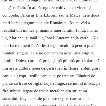
lângă celălalt. În afară, ogoare cultivate cu vinete și
conopidă. Parcă aș fi la Izbiceni sau la Matca, cele două
mari bazine legumicole ale României. Tot ce văd a
rezultat din mintea și mâinile unei familii: Ionuț, mama
lui, Mariana, și tatăl lui, Ionel. Lucrare ca la carte. „Nu
mai face nimeni în Zorlești legumicultură pentru piață.
Suntem singurii care ne ocupăm cu asta”, mă asigură
familia Didea, care mă preia și mă plimbă prin solarii să
îmi arate cultura nouă de castraveți în floare, ardeii grași
care s-au copt, roșiile care sunt pe trecute. Rânduri de
plante ca trase cu rigla. Lujeri fragezi se întind în sus, pe
fire subțiri, legate de țevile metalice din structura
solarului. Jos, benzi de picurare negre, care aduc la
rădăcina plantelor lichidul vital, apa. Lipită de pământ,