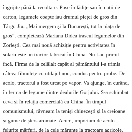
îngrijite până la recoltare. Puse în lădițe sau în cutii de
carton, legumele coapte iau drumul pieței de gros din
Târgu Jiu. „Mai mergem și la București, tot la piața de
gros”, completează Mariana Didea traseul legumelor din
Zorlești. Cea mai nouă achiziție pentru activitatea în
solarii este un tractor fabricat în China. Nu l-au primit
încă. Firma de la celălalt capăt al pământului i-a trimis
câteva filmulețe cu utilajul nou, condus pentru probe. De
acolo, tractorul a fost urcat pe vapor. Va ajunge, în curând,
în ferma de legume dintre dealurile Gorjului. S-a schimbat
ceva și în relația comercială cu China. În timpul
comunismului, râvneam la teniși chinezești și la creioane
și gume de șters aromate. Acum, importăm de acolo
felurite mărfuri, de la cele mărunte la tractoare agricole.