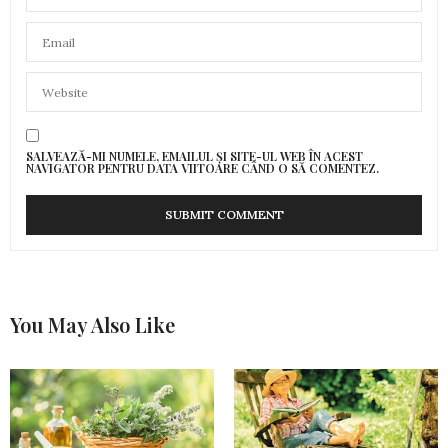
SALVEAZĂ-MI NUMELE, EMAILUL ȘI SITE-UL WEB ÎN ACEST
NAVIGATOR PENTRU DATA VIITOARE CÂND O SĂ COMENTEZ.
You May Also Like