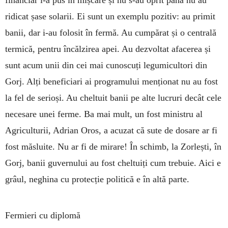
ridicat șase solarii. Ei sunt un exemplu pozitiv: au primit
banii, dar i-au folosit în fermă. Au cumpărat și o centrală
termică, pentru încălzirea apei. Au dezvoltat afacerea și
sunt acum unii din cei mai cunoscuți legumicultori din
Gorj. Alți beneficiari ai programului menționat nu au fost
la fel de serioși. Au cheltuit banii pe alte lucruri decât cele
necesare unei ferme. Ba mai mult, un fost ministru al
Agriculturii, Adrian Oros, a acuzat că sute de dosare ar fi
fost măsluite. Nu ar fi de mirare! În schimb, la Zorlești, în
Gorj, banii guvernului au fost cheltuiți cum trebuie. Aici e
grâul, neghina cu protecție politică e în altă parte.
Fermieri cu diplomă