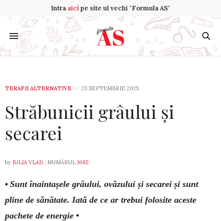
Intra
aici
pe site ul vechi "Formula AS"
TERAPII ALTERNATIVE
23 SEPTEMBRIE 2025
Străbunicii grâului și
secarei
by
IULIA VLAD
, NUMĂRUL
1685
•
Sunt înaintașele grâului, ovăzului și secarei și sunt
pline de sănătate. Iată de ce ar trebui folosite aceste
pachete de energie •