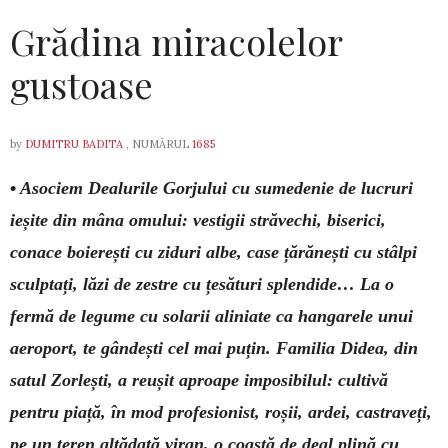
Grădina miracolelor
gustoase
by
DUMITRU BADITA
, NUMĂRUL
1685
•
Asociem Dealurile Gorjului cu sumedenie de lucruri
ieșite din mâna omului: vestigii străvechi, biserici,
conace boierești cu ziduri albe, case țărănești cu stâlpi
sculptați, lăzi de zestre cu țesături splendide… La o
fermă de legume cu solarii aliniate ca hangarele unui
aeroport, te gândești cel mai puțin. Familia Didea, din
satul Zorlești, a reușit aproape imposibilul: cultivă
pentru piață, în mod profesionist, roșii, ardei, castraveți,
pe un teren altădată viran, o coastă de deal plină cu