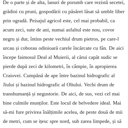
De o parte și de alta, lanuri de porumb care rezistă secetei,
grădini cu pruni, gospodării cu păsăret lăsat să umble liber
prin ogradă. Peisajul agricol este, cel mai probabil, ca
acum zeci, sute de ani, numai asfaltul este nou, covor
negru și dur, întins peste vechiul drum pietros, pe care-l
urcau și coborau odinioară carele încărcate cu fân. De aici
începe faimosul Deal al Muierii, al cărui capăt sudic se
pierde după zeci de kilometri, în câmpie, în apropierea
Craiovei. Cumpănă de ape între bazinul hidrografic al
Jiului și bazinul hidrografic al Oltului. Vechi drum de
transhumanță și negustorie. De aici, de sus, vezi cel mai
bine culmile munților. Este locul de belvedere ideal. Mai
să-mi fure privirea înălțimile acelea, de peste două de mii
de metri, cum se ițesc spre nord, sub zarea limpede, și să