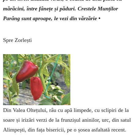
mărăcini, între fânețe și păduri. Crestele Munților
Parâng sunt aproape, le vezi din vărzărie •
Spre Zorlești
Din Valea Oltețului, râu cu apă limpede, cu sclipiri de la
soare și irizări verzi de la frunzișul aninilor, urc, din satul
Alimpești, din fața bisericii, pe o șosea asfaltată recent.