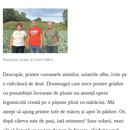
Mariana, Ionuț și Ionel Didea
Descopăr, printre coroanele ani­nilor, solariile albe, ivite pe
o ridicătură de deal. Drumeagul care trece printre grădini
cu porumbiști înviorate de ploaie nu anunță opera
legumicolă creată pe o pășune plină cu mărăcini. Mă
aștept să ajung printre tufe de măceș și apoi în pădure. Or,
după câteva sute de pași, iată minunea! Șase solarii, mari
cât să încapă un vagon de tren în fiecare, rânduite unul