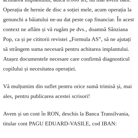
Ope­rația de hernie de disc a soției mele, acum ope­rația la
genunchi a băiatului ne-au dat peste cap fi­nanciar. În acest
context ne aflăm și vă rugăm pe dvs., doamnă Sânziana
Pop, ca și pe cititorii revistei „Formula AS”, să ne ajutați
să strângem suma nece­sară pentru achitarea implantului.
Atașez documen­tele necesare care confirmă diagnosticul
copilului și necesitatea operației.
Vă mulțumim din suflet pentru orice sumă tri­misă și, mai
ales, pentru publicarea acestei scrisori!
Avem și un cont în RON, deschis la Banca Transilvania,
titular cont PAGU EDUARD-VASILE, cod IBAN: