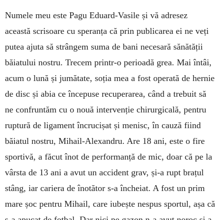
Numele meu este Pagu Eduard-Vasile și vă adre­sez
această scrisoare cu speranța că prin pu­bli­carea ei ne veți
putea ajuta să strângem suma de bani necesară sănătății
băiatului nostru. Trecem prin­tr-o perioadă grea. Mai întâi,
acum o lună și ju­mătate, soția mea a fost operată de hernie
de disc și abia ce începuse recuperarea, când a trebuit să
ne con­frun­tăm cu o nouă intervenție chirurgicală, pentru
ruptu­ră de ligament încrucișat și menisc, în cauză fiind
băiatul nostru, Mihail-Alexandru. Are 18 ani, este o fire
sportivă, a făcut înot de performanță de mic, doar că pe la
vârsta de 13 ani a avut un acci­dent grav, și-a rupt brațul
stâng, iar cariera de îno­tător s-a încheiat. A fost un prim
mare șoc pentru Mi­hail, care iubește nespus sportul, așa că
s-a apucat de fotbal. Dar nici pe gazon n-a avut noroc și a