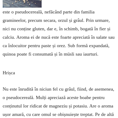
este o pseudocereală, nefăcând parte din familia
gramineelor, precum secara, orzul și grâul. Prin urmare,
nici nu conține gluten, dar e, în schimb, bogată în fier și
calciu. Aroma ei de nucă este foarte apreciată în salate sau
ca înlocuitor pentru paste și orez. Sub formă expandată,
quinoa poate fi consumată și în müsli sau iaurturi.
Hrișca
Nu este înrudită în niciun fel cu grâul, fiind, de asemenea,
o pseudocereală. Mulți apreciază aceste boabe pentru
conținutul lor ridicat de magneziu și potasiu. Are o aroma
ușor amară, cu care omul se obișnuiește treptat. Pe de altă