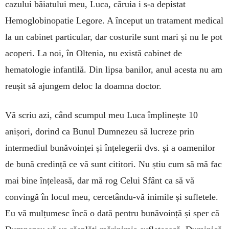
cazului băiatului meu, Luca, căruia i s-a de­pistat
Hemoglobinopatie Legore. A început un trata­ment medical
la un cabinet particular, dar costurile sunt mari și nu le pot
acoperi. La noi, în Oltenia, nu există cabinet de
hematologie infantilă. Din lipsa banilor, anul a­ces­ta nu am
reușit să ajun­gem deloc la doamna doc­tor.
Vă scriu azi, când scum­pul meu Luca îm­pli­nește 10
anișori, dorind ca Bunul Dum­ne­zeu să lucreze prin
intermediul bună­voinței și înțelege­rii dvs. și a oamenilor
de bună credință ce vă sunt citi­tori. Nu știu cum să mă fac
mai bine înțeleasă, dar mă rog Celui Sfânt ca să vă
convingă în locul meu, cercetându-vă inimile și sufletele.
Eu vă mul­țu­mesc încă o dată pentru bunăvoință și sper că