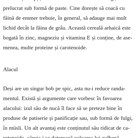
prelucrat sub formă de paste. Cine dorește să coacă cu
făină de emmer trebuie, în general, să adauge mai mult
lichid decât la făina de grâu. Această cereală arhaică este
bogată în zinc, magneziu și vitamina E și conține, de ase­
menea, multe proteine și carote­noide.
Alacul
Deși are un singur bob pe spic, asta nu-i reduce randa­
mentul. Există și argu­mente care vorbesc în favoa­rea
alacului: izul său de nucă îl face să se preteze bine în
produse de patiserie și panificație sau, sub formă de fulgi,
în müsli. Un alt avantaj este conținutul său ridicat de ca­
rotenoide, căruia i se datorează culoarea lui gal­benă.