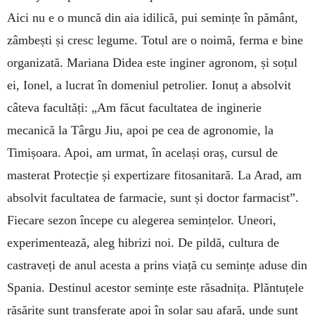
Aici nu e o muncă din aia idilică, pui semințe în pământ,
zâmbești și cresc legume. Totul are o noimă, ferma e bine
organizată. Mariana Didea este inginer agronom, și soțul
ei, Ionel, a lucrat în domeniul petrolier. Ionuț a absolvit
câteva facultăți: „Am făcut facultatea de inginerie
mecanică la Târgu Jiu, apoi pe cea de agronomie, la
Timișoara. Apoi, am urmat, în același oraș, cursul de
masterat Protecție și expertizare fitosanitară. La Arad, am
absolvit facultatea de farmacie, sunt și doctor farmacist”.
Fiecare sezon începe cu alegerea semințelor. Uneori,
experimentează, aleg hibrizi noi. De pildă, cultura de
castraveți de anul acesta a prins viață cu semințe aduse din
Spania. Destinul acestor semințe este răsadnița. Plăntuțele
răsărite sunt transferate apoi în solar sau afară, unde sunt