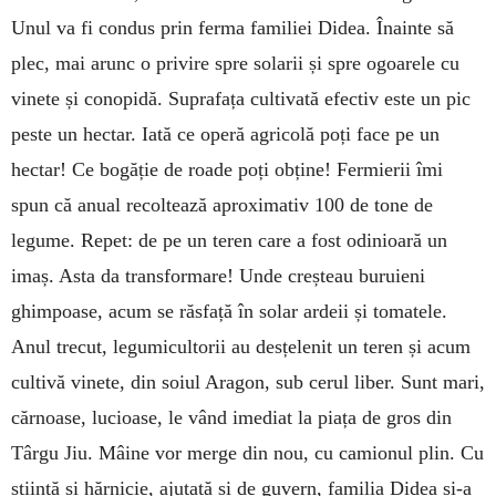
Unul va fi condus prin ferma familiei Didea. Îna­inte să
plec, mai arunc o privire spre solarii și spre ogoarele cu
vinete și conopidă. Suprafața cultivată efectiv este un pic
peste un hectar. Iată ce operă agricolă poți face pe un
hectar! Ce bogăție de roade poți obține! Fermierii îmi
spun că anual recoltează aproximativ 100 de tone de
legume. Repet: de pe un teren care a fost odinioară un
imaș. Asta da trans­for­ma­re! Unde creșteau buruieni
ghimpoase, acum se răsfață în solar ardeii și tomatele.
Anul trecut, legumicultorii au desțelenit un teren și acum
cultivă vinete, din soiul Aragon, sub cerul liber. Sunt mari,
cărnoase, lucioase, le vând imediat la piața de gros din
Târgu Jiu. Mâine vor merge din nou, cu camionul plin. Cu
știință și hărnicie, ajutată și de guvern, familia Didea și-a