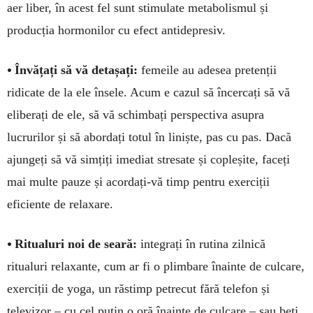
aer liber, în acest fel sunt sti­mulate metabolismul și
producția hormonilor cu efect antidepresiv.
•
Învățați să vă detașați:
femeile au ade­sea pretenții
ridicate de la ele însele. Acum e cazul să încercați să vă
eliberați de ele, să vă schimbați perspectiva asupra
lucrurilor și să abordați totul în liniște, pas cu pas. Dacă
ajun­geți să vă simțiți imediat stresate și copleșite, faceți
mai multe pauze și acordați-vă timp pen­tru exerciții
eficiente de relaxare.
•
Ritualuri noi de seară:
integrați în ru­tina zilnică
ritualuri relaxante, cum ar fi o plim­bare înainte de culcare,
exerciții de yoga, un răstimp petrecut fără telefon și
televizor – cu cel puțin o oră înainte de culcare – sau beți