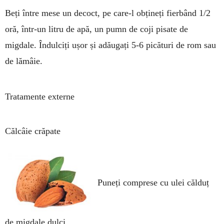
Beți între mese un de­coct, pe care-l obțineți fier­bând 1/2
oră, într-un litru de apă, un pumn de coji pisate de
migdale. Îndulciți ușor și adăugați 5-6 pică­turi de rom sau
de lămâie.
Tratamente externe
Călcâie crăpate
Puneți comprese cu ulei călduț
de mig­dale dulci.