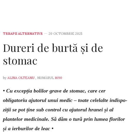
TERAPII ALTERNATIVE
20 OCTOMBRIE 2025
Dureri de burtă și de
stomac
by
ALINA OLTEANU
, NUMĂRUL
1690
• Cu excepția bolilor grave de stomac, care cer
obligatoriu ajutorul unui medic – toate celelalte indis­po­
ziții se pot ține sub control cu ajutorul hranei și al
plante­lor medicinale. Să dăm o tură prin lumea florilor
și a ierburilor de leac •