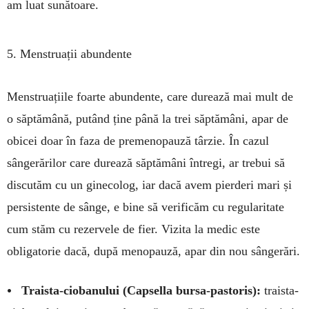
am luat sunătoare.
5. Menstruații abundente
Menstruațiile foarte abundente, care durează mai mult de
o săptămână, putând ține până la trei săp­tămâni, apar de
obicei doar în faza de premeno­pau­ză târzie. În cazul
sângerărilor care durează săptămâni întregi, ar trebui să
discutăm cu un gine­colog, iar dacă avem pierderi mari și
persistente de sânge, e bine să verificăm cu regularitate
cum stăm cu rezervele de fier. Vizita la medic este
obligatorie dacă, după menopauză, apar din nou sângerări.
•
Traista-ciobanului (Capsella bursa-pas­toris):
traista-