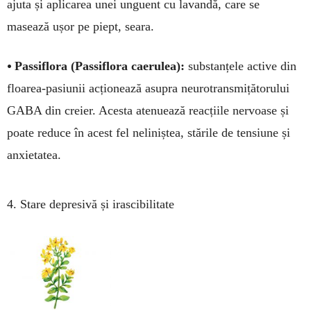
ajuta și apli­carea unei unguent cu la­vandă, care se
masează ușor pe piept, seara.
•
Passiflora (Pa­ssi­flora caerulea):
substan­țele active din
floarea-pa­siunii acționează asu­pra neurotransmiță­to­rului
GABA din creier. Acesta atenuează re­acțiile nervoase și
poa­te reduce în acest fel neliniștea, stările de tensiune și
anxietatea.
4. Stare de­pre­sivă și irascibilitate