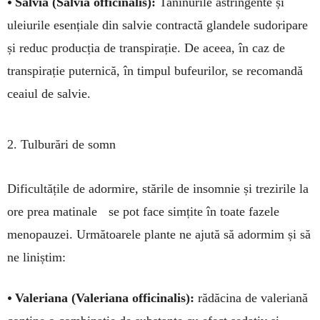
•
Salvia (Salvia officinalis):
Taninurile astringente și
uleiurile esențiale din salvie contractă glandele sudoripare
și reduc producția de trans­pirație. De aceea, în caz de
transpirație puternică, în timpul bufeurilor, se recomandă
ceaiul de salvie.
2. Tulburări de somn
Dificultățile de ador­mire, stările de insomnie și trezirile la
ore prea ma­tinale se pot face simțite în toate fazele
menopa­uzei. Următoarele plante ne ajută să adormim și să
ne liniștim:
•
Valeriana (Valeriana officinalis):
rădă­cina de valeriană