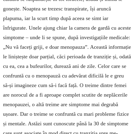
gonește. Noaptea se trezesc transpirate, își aruncă
plapuma, iar la scurt timp după aceea se simt iar
înfrigurate. Unele ajung chiar la camera de gardă cu aces­te
simptome – un­de li se spu­ne, după investigațiile medi­cale:
„Nu vă fa­ceți griji, e doar meno­pa­u­za”. Această in­formație
le li­niștește doar parțial, căci pe­rioada de tranziție și, odată
cu ea, cea a bufeurilor, durează ani de zile. Ce­lor care se
con­fruntă cu o menopauză cu ade­vă­rat di­ficilă le e greu
să-și imagineze cum să-i facă față. O treime dintre femei
are noro­cul de a fi a­proa­pe complet scu­tite de ne­plăcerile
meno­pa­uzei, o altă treime are simp­tome mai degrabă
ușoare. Dar o trei­me se confruntă cu mari probleme fizice
și mentale. Astăzi sunt cunoscute până la 30 de simp­tome
care sunt aso­ciate în mod direct cu tranziția spre me­