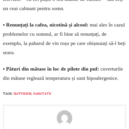
un ceai calmant pentru somn.
•
Renunțați la cafea, nicotină și al­cool:
mai ales în cazul
problemelor cu som­nul, ar fi bine să renunțați, de
exemplu, la pa­harul de vin roșu pe care obișnuiați să-l beți
sea­ra.
•
Pături din mătase în loc de pilote din puf:
cuverturile
din mătase reglează tem­pe­ratura și sunt hipoalergenice.
TAGS:
NATURISM
,
SANATATE