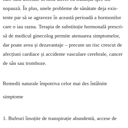
nopauză. În plus, unele pro­bleme de sănă­tate deja exis­
tente par să se agraveze în aceas­tă perioadă a hormonilor
care o iau razna. Terapia de substituție hormonală pre­­scri­
să de medicul gine­colog per­mite ate­nuarea simp­tomelor,
dar poate avea și dezavan­taje – precum un risc crescut de
afecțiuni car­diace și accidente vasculare cerebrale, cancer
de sân sau tromboze.
Remedii naturale împotriva celor mai des întâlnite
simptome
1. Bufeuri însoțite de trans­pi­ra­ție abun­dentă, accese de