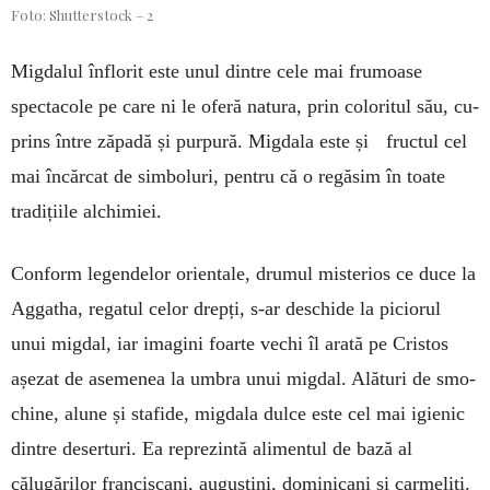
Foto: Shutterstock – 2
Migdalul înflorit este unul dintre cele mai fru­moase
specta­co­le pe care ni le oferă na­tura, prin colo­ritul său, cu­
prins între ză­padă și pur­pură. Mig­dala este și fructul cel
mai încărcat de simbo­luri, pentru că o regăsim în toate
tradițiile alchimiei.
Conform legendelor ori­­en­­tale, drumul misterios ce duce la
Aggatha, regatul ce­lor drepți, s-ar deschide la piciorul
unui migdal, iar ima­gini foarte vechi îl ara­tă pe Cristos
așezat de aseme­nea la um­bra unui migdal. Alături de smo­
chine, alu­­­ne și stafide, mig­da­la dulce este cel mai igienic
din­tre de­serturi. Ea repre­zin­tă ali­men­tul de bază al
călugărilor francis­cani, au­gus­tini, do­minicani și car­meliți.