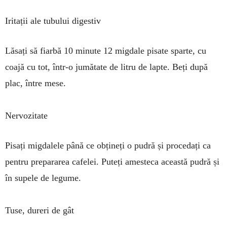
Iritații ale tubului digestiv
Lăsați să fiarbă 10 mi­nute 12 migdale pisate spar­te, cu
coajă cu tot, într-o ju­mă­tate de litru de lapte. Beți după
plac, între mese.
Nervozitate
Pisați migdalele până ce obțineți o pudră și proce­dați ca
pentru prepararea ca­felei. Puteți amesteca această pu­dră și
în supele de legume.
Tuse, dureri de gât