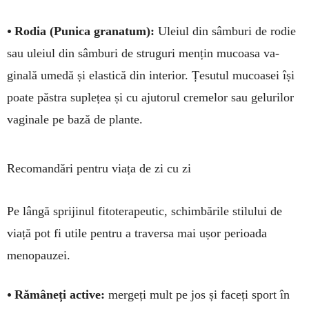
•
Rodia (Punica granatum):
Uleiul din sâmburi de rodie
sau ule­iul din sâmburi de stru­guri mențin mucoasa va­
ginală umedă și elastică din interior. Țesutul mucoasei își
poate păstra suplețea și cu ajutorul cremelor sau gelurilor
vaginale pe bază de plante.
Recomandări pentru viața de zi cu zi
Pe lângă sprijinul fitoterapeutic, schimbă­rile stilului de
viață pot fi utile pentru a traver­sa mai ușor perioada
menopauzei.
•
Rămâneți active:
mergeți mult pe jos și faceți sport în