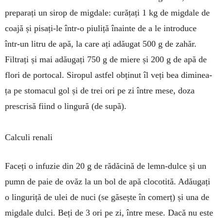
preparați un sirop de mig­­dale: curățați 1 kg de mig­dale de
coajă și pisa­ți-le în­tr-o piuliță îna­inte de a le in­­tro­duce
într-un litru de apă, la care ați adăugat 500 g de zahăr.
Filtrați și mai adăugați 750 g de mie­re și 200 g de apă de
flori de portocal. Siropul astfel ob­ți­­nut îl veți bea di­mi­nea­
ța pe stomacul gol și de trei ori pe zi între mese, doza
prescrisă fiind o lingură (de supă).
Calculi renali
Faceți o infuzie din 20 g de rădăcină de lemn-dulce și un
pumn de paie de ovăz la un bol de apă clocotită. A­dăugați
o linguriță de ulei de nuci (se găsește în co­merț) și una de
migdale dulci. Beți de 3 ori pe zi, în­tre mese. Dacă nu este