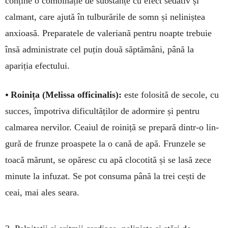
conține o combinație de substanțe cu efect sedativ și
calmant, care ajută în tulburările de somn și neliniștea
anxioasă. Preparatele de valeriană pentru noapte trebuie
însă administrate cel puțin două săptămâni, până la
apariția efectului.
•
Roinița (Melissa officinalis):
este folo­sită de secole, cu
succes, împo­triva dificultăților de adormire și pentru
calmarea nervilor. Ceaiul de roiniță se prepară dintr-o lin­
gură de frunze proaspete la o ca­nă de apă. Frunzele se
toacă mă­runt, se opăresc cu apă clo­cotită și se lasă zece
minute la infuzat. Se pot consuma până la trei cești de
ceai, mai ales seara.