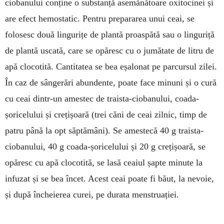
ciobanului conține o substanță asemănătoare oxitocinei și
are efect hemostatic. Pentru prepararea unui ceai, se
folosesc două lin­gurițe de plantă proaspătă sau o linguriță
de plantă uscată, care se opăresc cu o jumătate de litru de
apă clocotită. Cantitatea se bea eșalonat pe parcursul zilei.
În caz de sângerări abundente, poate face minuni și o cură
cu ceai dintr-un amestec de traista-ciobanului, coada-
șoricelului și crețișoară (trei căni de ceai zilnic, timp de
patru până la opt săptămâni). Se amestecă 40 g traista-
ciobanului, 40 g coada-șoricelului și 20 g crețișoară, se
opă­resc cu apă clocotită, se lasă ceaiul șapte minute la
infuzat și se bea încet. Acest ceai poate fi băut, la nevoie,
și după încheierea curei, pe durata mens­truației.