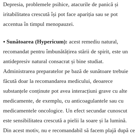
Depresia, problemele psihice, atacurile de panică și
iritabilitatea crescută își pot face apariția sau se pot
accentua în timpul menopauzei.
•
Sunătoarea (Hypericum):
acest remediu natural,
recomandat pentru îmbunătățirea stării de spirit, este un
antidepresiv natural consacrat și bine stu­diat.
Administrarea preparatelor pe bază de su­nă­toare trebuie
făcută doar la recomandarea me­di­cului, deoarece
substanțele conținute pot avea in­te­racțiuni grave cu alte
medicamente, de exem­plu, cu anticoagulantele sau cu
medica­mentele onco­lo­gice. Un efect secundar cunoscut
este sensibilitatea cres­cută a pielii la soare și la lumină.
Din acest mo­tiv, nu e recomandabil să facem plajă după ce