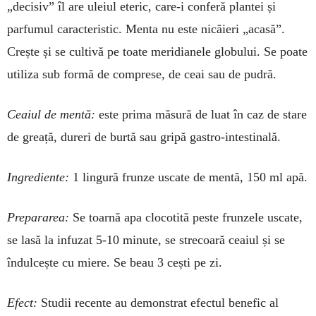
„decisiv” îl are uleiul eteric, care-i conferă plantei și
parfumul caracteristic. Menta nu este nicăieri „acasă”.
Crește și se cul­tivă pe toate meridianele globului. Se poa­te
utiliza sub formă de comprese, de ceai sau de pudră.
Ceaiul de mentă:
este prima mă­sură de luat în caz de stare
de greață, dureri de burtă sau gripă gastro-in­tes­tinală.
Ingrediente:
1 lingu­ră frunze uscate de men­tă, 150 ml apă.
Prepararea:
Se toarnă apa clo­cotită peste frunzele uscate,
se lasă la infuzat 5-10 minute, se strecoară ceaiul și se
îndulcește cu miere. Se beau 3 cești pe zi.
Efect:
Studii recente au demon­strat efectul benefic al