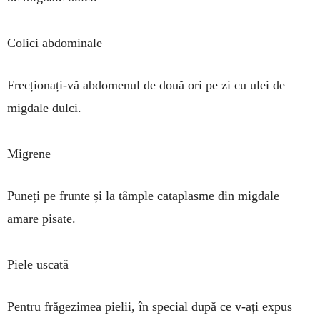
Colici abdominale
Frecționați-vă abdo­me­nul de două ori pe zi cu ulei de
migdale dulci.
Migrene
Puneți pe frunte și la tâm­ple cata­plasme din mig­da­le
amare pisate.
Piele uscată
Pentru frăgezi­mea pie­lii, în spe­cial după ce v-ați ex­pus