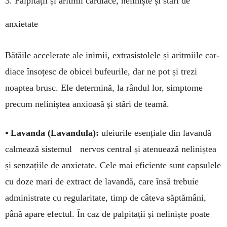
3. Palpitații și aritmii car­diace, neli­niș­te și stări de
anxietate
Bătăile accelerate ale inimii, extrasistolele și aritmiile car­
dia­ce însoțesc de obicei bufe­urile, dar ne pot și trezi
noaptea brusc. Ele determină, la rândul lor, simp­tome
precum neliniștea anxioasă și stări de teamă.
•
Lavanda (Lavandula):
uleiurile esențiale din lavandă
calmează sistemul nervos cen­tral și atenuează neliniștea
și sen­zațiile de anxietate. Cele mai efi­ciente sunt capsu­lele
cu doze mari de extract de lavandă, care însă trebuie
administrate cu regu­laritate, timp de câteva săptămâni,
până apare efec­tul. În caz de palpitații și ne­liniște poate