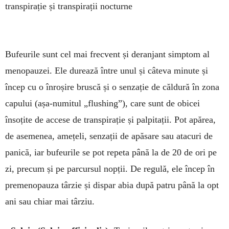
trans­­pira­ție și trans­pirații nocturne
Bufeurile sunt cel mai frecvent și deranjant simptom al
menopauzei. Ele durează între unul și câteva minute și
încep cu o înroșire bruscă și o senzație de căldură în zona
capului (așa-numitul „flushing”), care sunt de obicei
însoțite de accese de transpirație și palpitații. Pot apărea,
de aseme­nea, amețeli, senzații de apăsare sau atacuri de
panică, iar bufeurile se pot repeta până la de 20 de ori pe
zi, precum și pe parcursul nopții. De regulă, ele încep în
premenopauza târzie și dispar abia după patru până la opt
ani sau chiar mai târziu.