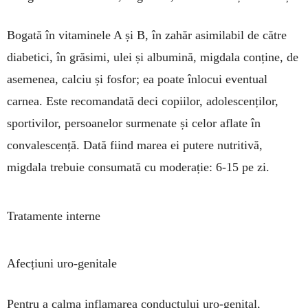
Bogată în vitaminele A și B, în zahăr asimi­labil de către
diabetici, în grăsimi, ulei și albu­mină, migdala con­ține, de
asemenea, calciu și fosfor; ea poate înlocui eventual
carnea. Este reco­mandată deci copiilor, ado­les­cenților,
sportivilor, per­soa­nelor surmenate și celor aflate în
convalescență. Dată fiind marea ei pu­tere nutritivă,
migdala tre­buie consumată cu mode­rație: 6-15 pe zi.
Tratamente interne
Afecțiuni uro-genitale
Pentru a calma infla­ma­rea conductului uro-geni­tal,