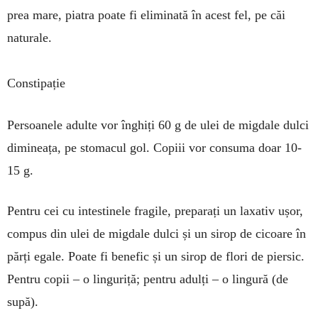
prea mare, piatra poa­te fi eliminată în acest fel, pe căi
naturale.
Constipație
Persoanele a­dul­te vor în­ghiți 60 g de ulei de mig­dale dulci
di­mineața, pe stoma­cul gol. Copiii vor consuma doar 10-
15 g.
Pentru cei cu intestinele fragile, preparați un laxativ ușor,
compus din ulei de migdale dulci și un sirop de cicoare în
părți e­gale. Poate fi bene­fic și un sirop de flori de piersic.
Pen­tru co­pii – o linguriță; pentru adulți – o lingură (de
supă).