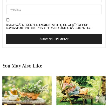
SALVEAZĂ-MI NUMELE, EMAILUL ȘI SITE-UL WEB ÎN ACEST
NAVIGATOR PENTRU DATA VIITOARE CÂND O SĂ COMENTEZ.
You May Also Like