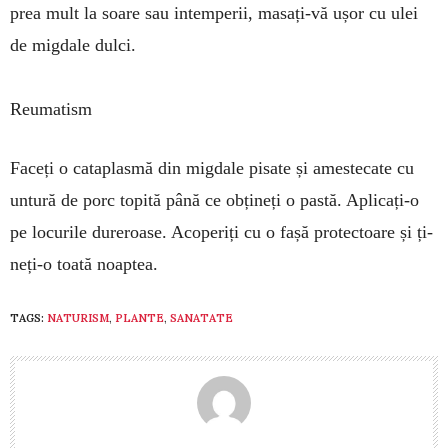
prea mult la soare sau in­temperii, masați-vă ușor cu ulei
de mig­dale dulci.
Reumatism
Faceți o cataplasmă din migdale pisate și ameste­ca­te cu
untură de porc topită până ce obțineți o pastă. Aplica­ți-o
pe locurile dure­roase. A­coperiți cu o fașă protectoare și ți­
neți-o toată noaptea.
TAGS:
NATURISM
,
PLANTE
,
SANATATE