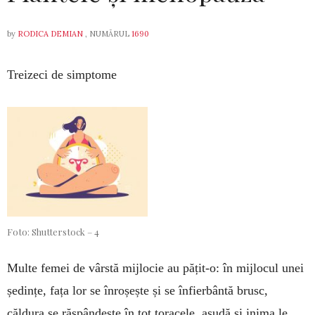
by
RODICA DEMIAN
, NUMĂRUL
1690
Treizeci de simptome
Foto: Shutterstock – 4
Multe femei de vârstă mijlocie au pățit-o: în mijl­ocul unei
ședințe, fața lor se înroșește și se în­fierbântă brusc,
căldura se răspândește în tot tora­cele, asudă și inima le