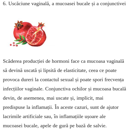
6. Uscăciune vaginală, a mucoa­sei bucale și a conjunctivei
Scăderea producției de hormoni face ca mu­coasa vaginală
să devină uscată și lipsită de elas­ticitate, ceea ce poate
pro­voca dureri la contac­tul sexual și poate spori frec­vența
infecțiilor va­ginale. Conjunctiva ochil­or și mucoasa bucală
de­vin, de asemenea, mai uscate și, implicit, mai
predispuse la inflamații. În aceste cazuri, sunt de ajutor
lacrimile artifi­cia­le sau, în inflamațiile ușoa­­re ale
mucoasei bu­cale, apele de gură pe bază de sal­vie.