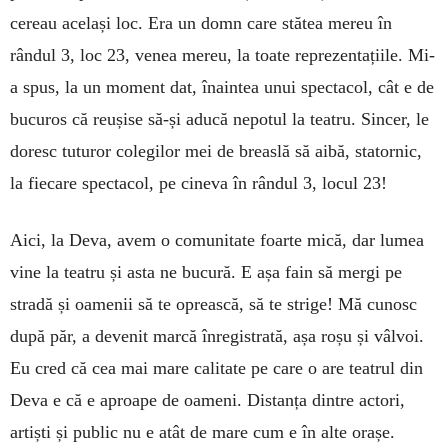
cereau același loc. Era un domn care stătea mereu în
rândul 3, loc 23, venea mereu, la toate reprezentațiile. Mi-
a spus, la un moment dat, înaintea unui spectacol, cât e de
bucuros că reușise să-și aducă nepotul la teatru. Sincer, le
doresc tuturor colegilor mei de breaslă să aibă, statornic,
la fiecare spectacol, pe cineva în rândul 3, locul 23!
Aici, la Deva, avem o comunitate foarte mică, dar lumea
vine la teatru și asta ne bucură. E așa fain să mergi pe
stradă și oamenii să te oprească, să te strige! Mă cunosc
după păr, a devenit marcă înregistrată, așa roșu și vâlvoi.
Eu cred că cea mai mare calitate pe care o are teatrul din
Deva e că e aproape de oameni. Distanța dintre actori,
artiști și public nu e atât de mare cum e în alte orașe.