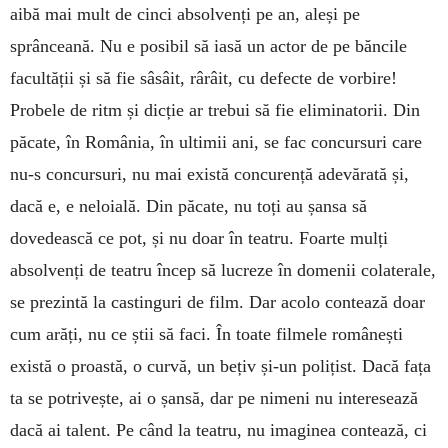
aibă mai mult de cinci absolvenți pe an, aleși pe
sprânceană. Nu e posibil să iasă un actor de pe băncile
facultății și să fie sâsâit, rârâit, cu defecte de vorbire!
Probele de ritm și dicție ar trebui să fie eliminatorii. Din
păcate, în România, în ultimii ani, se fac concursuri care
nu-s concursuri, nu mai există concurență adevărată și,
dacă e, e neloială. Din păcate, nu toți au șansa să
dovedească ce pot, și nu doar în teatru. Foarte mulți
absolvenți de teatru încep să lucreze în domenii colaterale,
se prezintă la castinguri de film. Dar acolo contează doar
cum arăți, nu ce știi să faci. În toate filmele românești
există o proastă, o curvă, un bețiv și-un polițist. Dacă fața
ta se potrivește, ai o șansă, dar pe nimeni nu interesează
dacă ai talent. Pe când la teatru, nu imaginea contează, ci