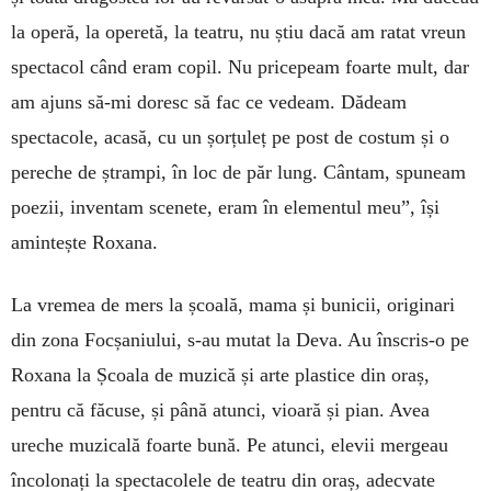
la operă, la operetă, la teatru, nu știu dacă am ratat vreun
spectacol când eram copil. Nu pricepeam foarte mult, dar
am ajuns să-mi doresc să fac ce vedeam. Dădeam
spectacole, acasă, cu un șorțuleț pe post de costum și o
pereche de ștrampi, în loc de păr lung. Cântam, spuneam
poezii, inventam scenete, eram în elementul meu”, își
amintește Roxana.
La vremea de mers la școală, mama și bunicii, originari
din zona Focșaniului, s-au mutat la Deva. Au înscris-o pe
Roxana la Școala de muzică și arte plastice din oraș,
pentru că făcuse, și până atunci, vioară și pian. Avea
ureche muzicală foarte bună. Pe atunci, elevii mergeau
încolonați la spectacolele de teatru din oraș, adecvate