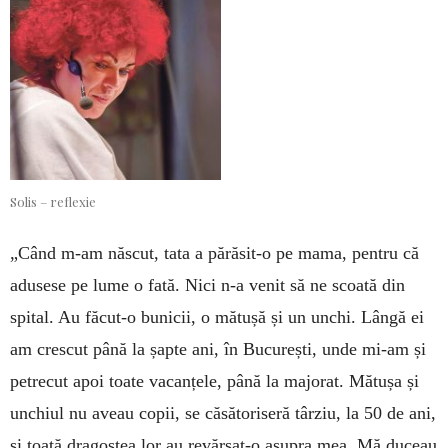
Solis – reflexie
„Când m-am născut, tata a părăsit-o pe mama, pentru că
adusese pe lume o fată. Nici n-a venit să ne scoată din
spital. Au făcut-o bunicii, o mătușă și un unchi. Lângă ei
am crescut până la șapte ani, în București, unde mi-am și
petrecut apoi toate vacanțele, până la majorat. Mătușa și
unchiul nu aveau copii, se căsătoriseră târziu, la 50 de ani,
și toată dragostea lor au revărsat-o asupra mea. Mă duceau