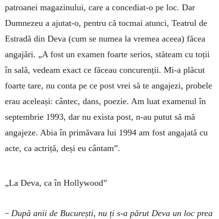
patroanei magazinului, care a concediat-o pe loc. Dar
Dumnezeu a ajutat-o, pentru că tocmai atunci, Teatrul de
Estradă din Deva (cum se numea la vremea aceea) făcea
angajări. „A fost un examen foarte serios, stăteam cu toții
în sală, vedeam exact ce făceau concurenții. Mi-a plăcut
foarte tare, nu conta pe ce post vrei să te angajezi, probele
erau aceleași: cântec, dans, poezie. Am luat examenul în
septembrie 1993, dar nu exista post, n-au putut să mă
angajeze. Abia în primăvara lui 1994 am fost angajată cu
acte, ca actriță, deși eu cântam”.
„La Deva, ca în Hollywood”
–
După anii de București, nu ți s-a părut Deva un loc prea