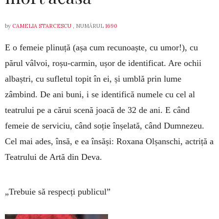
by
CAMELIA STARCESCU
, NUMĂRUL
1690
E o femeie plinuță (așa cum recunoaște, cu umor!), cu
părul vâlvoi, roșu-carmin, ușor de identificat. Are ochii
albaștri, cu sufletul topit în ei, și umblă prin lume
zâmbind. De ani buni, i se identifică numele cu cel al
teatrului pe a cărui scenă joacă de 32 de ani. E când
femeie de serviciu, când soție înșelată, când Dumnezeu.
Cel mai ades, însă, e ea însăși: Roxana Olșanschi, actriță a
Teatrului de Artă din Deva.
„Trebuie să respecți publicul”