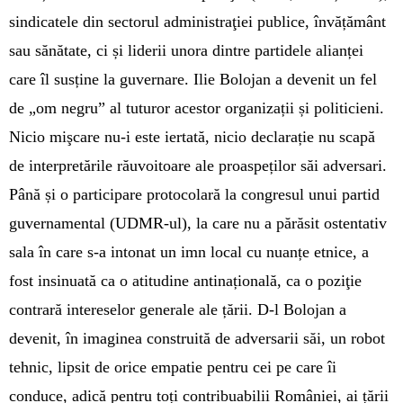
sindicatele din sectorul administraţiei publice, învățământ
sau sănătate, ci și liderii unora dintre partidele alianței
care îl susține la guvernare. Ilie Bolojan a devenit un fel
de „om negru” al tuturor acestor organizații și politicieni.
Nicio mişcare nu-i este iertată, nicio declarație nu scapă
de interpretările răuvoitoare ale proaspeților săi adversari.
Până și o participare protocolară la congresul unui partid
guvernamental (UDMR-ul), la care nu a părăsit ostentativ
sala în care s-a intonat un imn local cu nuanțe etnice, a
fost insinuată ca o atitudine antinațională, ca o poziţie
contrară intereselor generale ale țării. D-l Bolojan a
devenit, în ima­ginea construită de adversarii săi, un robot
tehnic, lipsit de orice empatie pentru cei pe care îi
conduce, adică pentru toți contribuabilii României, ai țării