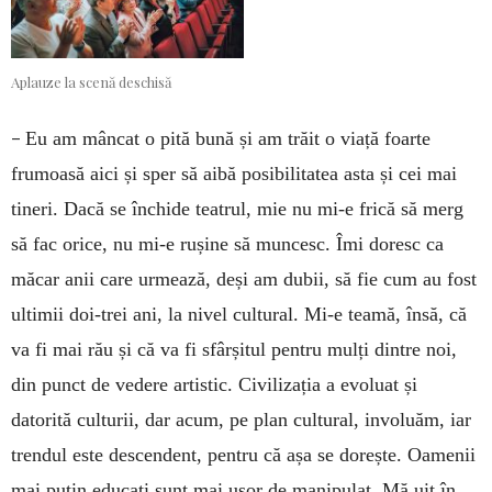
Aplauze la scenă deschisă
–
Eu am mâncat o pită bună și am trăit o viață foarte
frumoasă aici și sper să aibă posibilitatea asta și cei mai
tineri. Dacă se închide teatrul, mie nu mi-e frică să merg
să fac orice, nu mi-e rușine să muncesc. Îmi doresc ca
măcar anii care urmează, deși am dubii, să fie cum au fost
ultimii doi-trei ani, la nivel cultural. Mi-e teamă, însă, că
va fi mai rău și că va fi sfârșitul pentru mulți dintre noi,
din punct de vedere artistic. Civilizația a evoluat și
datorită culturii, dar acum, pe plan cultural, involuăm, iar
trendul este descendent, pentru că așa se dorește. Oamenii
mai puțin educați sunt mai ușor de manipulat. Mă uit în