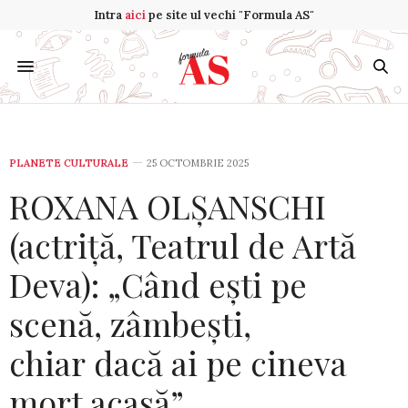
Intra
aici
pe site ul vechi "Formula AS"
PLANETE CULTURALE
25 OCTOMBRIE 2025
ROXANA OLȘANSCHI
(actriță, Teatrul de Artă
Deva): „Când ești pe
scenă, zâmbești,
chiar dacă ai pe cineva
mort acasă”