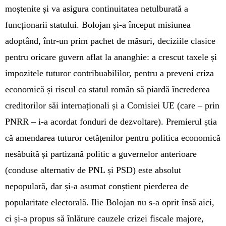
moștenite și va asigura continuitatea netulburată a
funcționarii statului. Bolojan și-a început misiunea
adoptând, într-un prim pachet de măsuri, deciziile clasice
pentru oricare guvern aflat la ananghie: a crescut taxele și
impozitele tuturor contribuabililor, pentru a preveni criza
economică și riscul ca statul român să piardă încrederea
creditorilor săi internaționali și a Comisiei UE (care – prin
PNRR – i-a acordat fonduri de dezvoltare). Premierul știa
că amendarea tuturor cetățenilor pentru politica economică
nesăbuită și partizană politic a guvernelor anterioare
(conduse alternativ de PNL și PSD) este absolut
nepopulară, dar și-a asumat conștient pierderea de
popularitate electorală. Ilie Bolojan nu s-a oprit însă aici,
ci și-a propus să înlăture cauzele crizei fiscale majore,