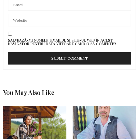
SALVEAZĂ-MI NUMELE, EMAILUL ȘI SITE-UL WEB ÎN ACEST
NAVIGATOR PENTRU DATA VIITOARE CÂND O SĂ COMENTEZ.
You May Also Like