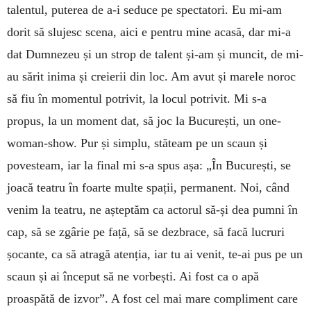
talentul, puterea de a-i seduce pe spectatori. Eu mi-am
dorit să slujesc scena, aici e pentru mine acasă, dar mi-a
dat Dumnezeu și un strop de talent și-am și muncit, de mi-
au sărit inima și creierii din loc. Am avut și marele noroc
să fiu în momentul potrivit, la locul potrivit. Mi s-a
propus, la un moment dat, să joc la București, un one-
woman-show. Pur și simplu, stăteam pe un scaun și
povesteam, iar la final mi s-a spus așa: „În București, se
joacă teatru în foarte multe spații, permanent. Noi, când
venim la teatru, ne așteptăm ca actorul să-și dea pumni în
cap, să se zgârie pe față, să se dezbrace, să facă lucruri
șocante, ca să atragă atenția, iar tu ai venit, te-ai pus pe un
scaun și ai început să ne vorbești. Ai fost ca o apă
proaspătă de izvor”. A fost cel mai mare compliment care