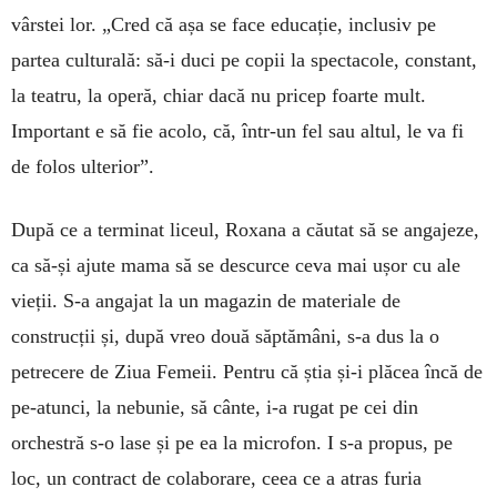
vârstei lor. „Cred că așa se face educație, inclusiv pe
partea culturală: să-i duci pe copii la spectacole, constant,
la teatru, la operă, chiar dacă nu pricep foarte mult.
Important e să fie acolo, că, într-un fel sau altul, le va fi
de folos ulterior”.
După ce a terminat liceul, Roxana a căutat să se angajeze,
ca să-și ajute mama să se descurce ceva mai ușor cu ale
vieții. S-a angajat la un magazin de materiale de
construcții și, după vreo două săptămâni, s-a dus la o
petrecere de Ziua Femeii. Pentru că știa și-i plăcea încă de
pe-atunci, la nebunie, să cânte, i-a rugat pe cei din
orchestră s-o lase și pe ea la microfon. I s-a propus, pe
loc, un contract de colaborare, ceea ce a atras furia