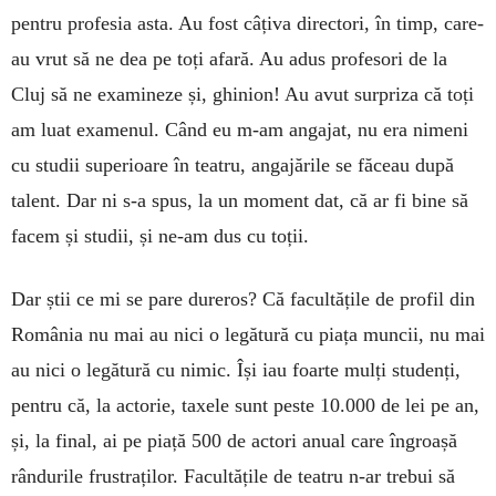
pentru profesia asta. Au fost câțiva directori, în timp, care-
au vrut să ne dea pe toți afară. Au adus profesori de la
Cluj să ne examineze și, ghinion! Au avut surpriza că toți
am luat examenul. Când eu m-am angajat, nu era nimeni
cu studii superioare în teatru, angajările se făceau după
talent. Dar ni s-a spus, la un moment dat, că ar fi bine să
facem și studii, și ne-am dus cu toții.
Dar știi ce mi se pare dureros? Că facultățile de profil din
România nu mai au nici o legătură cu piața muncii, nu mai
au nici o legătură cu nimic. Își iau foarte mulți studenți,
pentru că, la actorie, taxele sunt peste 10.000 de lei pe an,
și, la final, ai pe piață 500 de actori anual care îngroașă
rândurile frustraților. Facultățile de teatru n-ar trebui să