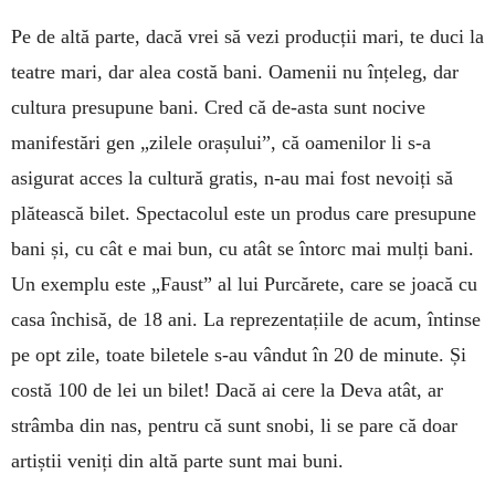
Pe de altă parte, dacă vrei să vezi producții mari, te duci la
teatre mari, dar alea costă bani. Oamenii nu înțeleg, dar
cultura presupune bani. Cred că de-asta sunt nocive
manifestări gen „zilele orașului”, că oamenilor li s-a
asigurat acces la cultură gratis, n-au mai fost nevoiți să
plătească bilet. Spectacolul este un produs care presupune
bani și, cu cât e mai bun, cu atât se întorc mai mulți bani.
Un exemplu este „Faust” al lui Purcărete, care se joacă cu
casa închisă, de 18 ani. La reprezentațiile de acum, întinse
pe opt zile, toate biletele s-au vândut în 20 de minute. Și
costă 100 de lei un bilet! Dacă ai cere la Deva atât, ar
strâmba din nas, pentru că sunt snobi, li se pare că doar
artiștii veniți din altă parte sunt mai buni.