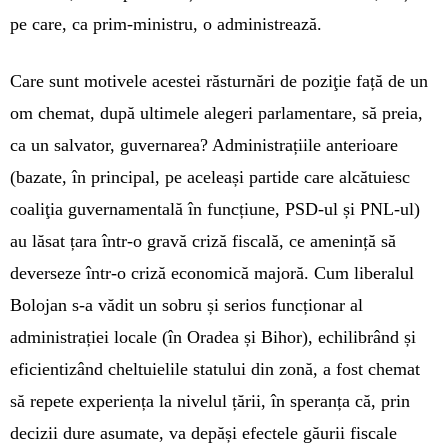
pe care, ca prim-ministru, o administrează.
Care sunt motivele acestei răsturnări de poziţie față de un
om chemat, după ultimele alegeri parlamentare, să preia,
ca un salvator, guvernarea? Administrațiile anterioare
(bazate, în principal, pe aceleași partide care alcătuiesc
coaliţia guvernamentală în funcțiune, PSD-ul și PNL-ul)
au lăsat țara într-o gravă criză fiscală, ce amenință să
deverseze într-o criză economică majoră. Cum liberalul
Bolojan s-a vădit un sobru și serios funcționar al
administrației locale (în Oradea și Bihor), echilibrând și
eficientizând cheltuielile statului din zonă, a fost chemat
să repete experiența la nivelul țării, în speranța că, prin
decizii dure asumate, va depăși efectele găurii fiscale