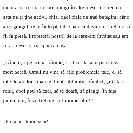
nu ai acea rutină la care ajungi în alte meserii. Cred că
asta ne și ține activi, chiar dacă fizic ne mai betegim: când
auzi gongul, te-ai îndreptat de spate și devii cine trebuie să
fii în piesă. Profesorii noștri, de la care-am învățat sau am
furat meserie, ne spuneau așa:
„Când ești pe scenă, zâmbești, chiar dacă ai pe cineva
mort acasă. Omul nu vine să afle problemele tale, ci să
uite de ale lui. Spatele drept, atitudine, zâmbet, și-ți faci
rolul, apoi poți să cazi, să te doară, să plângi. În fața
publicului, însă, trebuie să fii impecabil!”.
„Eu sunt Dumnezeu!”