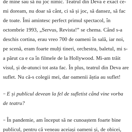
de mine sau să nu joc nimic. Teatrul din Deva e exact ce-
mi doream, nu doar să cânt, ci să și joc, să dansez, să fac
de toate. Îmi amintesc perfect primul spectacol, în
octombrie 1993, „Servus, Revista!” se chema. Când s-a
deschis cortina, erau vreo 700 de oameni în sală, iar noi,
pe scenă, eram foarte mulți tineri, orchestra, baletul, mi s-
a părut ca e ca în filmele de la Hollywood. Mi-am trăit
visul, și de-atunci tot asta fac. În plus, teatrul din Deva are
suflet. Nu că-s colegii mei, dar oamenii ăștia au suflet!
–
E și publicul devean la fel de sufletist când vine vorba
de teatru?
–
În pandemie, am început să ne cunoaștem foarte bine
publicul, pentru că veneau aceiași oameni și, de obicei,