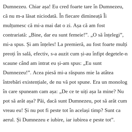
Dumnezeu. Chiar așa! Eu cred foarte tare în Dumnezeu,
că nu m-a lăsat niciodată. În fiecare dimineață Îi
mulțumesc că mi-a mai dat o zi. Așa că am fost
contrariată: „Bine, dar eu sunt femeie!”. „O să înțelegi”,
mi-a spus. Și am înțeles! La premieră, au fost foarte mulți
preoți în sală, efectiv, s-a auzit cum și-au înfipt degetele-n
scaune când am intrat eu și-am spus: „Eu sunt
Dumnezeu!”. Acea piesă mi-a răspuns mie la atâtea
întrebări existențiale, de nu vă pot spune. Era un monolog
în care spuneam cam așa: „De ce te uiți așa la mine? Nu
pot să arăt așa? Păi, dacă sunt Dumnezeu, pot să arăt cum
vreau eu! Și nu pot fi peste tot în același timp? Sunt ca
aerul. Și Dumnezeu e iubire, iar iubirea e peste tot”.