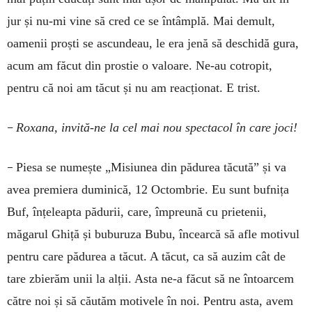
jur și nu-mi vine să cred ce se întâmplă. Mai demult,
oamenii proști se ascundeau, le era jenă să deschidă gura,
acum am făcut din pros­tie o valoare. Ne-au cotropit,
pentru că noi am tăcut și nu am reacționat. E trist.
–
Roxana, invită-ne la cel mai nou spectacol în care joci!
–
Piesa se numește „Misiunea din pădurea tăcută” și va
avea premiera duminică, 12 Octombrie. Eu sunt bufnița
Buf, înțeleapta pădurii, care, împreună cu prietenii,
măgarul Ghiță și buburuza Bubu, încearcă să afle motivul
pentru care pădurea a tăcut. A tăcut, ca să auzim cât de
tare zbierăm unii la alții. Asta ne-a făcut să ne întoarcem
către noi și să căutăm motivele în noi. Pentru asta, avem