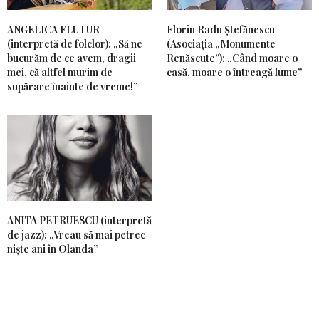
ANGELICA FLUTUR
Florin Radu Ștefănescu
(interpretă de folclor): „Să ne
(Asociația „Monumente
bucurăm de ce avem, dragii
Renăscute”): „Când moare o
mei, că altfel murim de
casă, moare o întreagă lume”
supărare înainte de vreme!”
ANITA PETRUESCU (interpretă
de jazz): „Vreau să mai petrec
niște ani în Olanda”