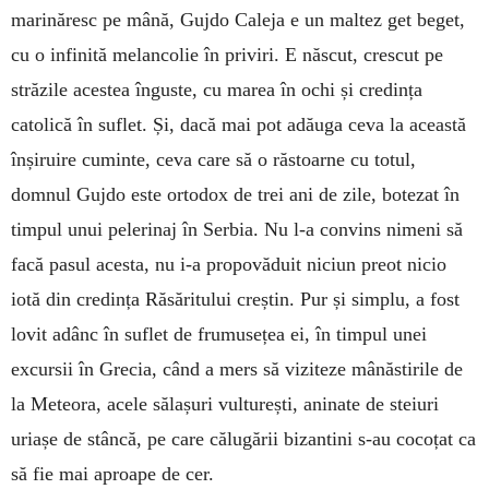
marinăresc pe mână, Gujdo Caleja e un maltez get beget,
cu o infinită melancolie în priviri. E născut, crescut pe
străzile acestea înguste, cu marea în ochi și credința
catolică în suflet. Și, dacă mai pot adăuga ceva la această
înșiruire cuminte, ceva care să o răstoarne cu totul,
domnul Gujdo este ortodox de trei ani de zile, botezat în
timpul unui pelerinaj în Serbia. Nu l-a convins nimeni să
facă pasul acesta, nu i-a propovăduit niciun preot nicio
iotă din credința Răsăritului creștin. Pur și simplu, a fost
lovit adânc în suflet de frumusețea ei, în timpul unei
excursii în Grecia, când a mers să viziteze mânăstirile de
la Meteora, acele sălașuri vulturești, aninate de steiuri
uriașe de stâncă, pe care călugării bizantini s-au cocoțat ca
să fie mai aproape de cer.