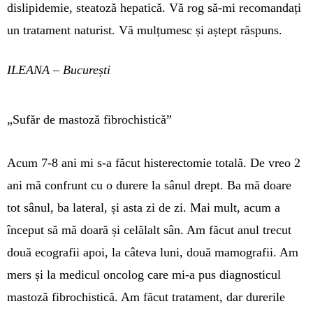
dislipidemie, steatoză hepati­că. Vă rog să-mi recomandați
un tratament naturist. Vă mulțumesc și aștept răspuns.
ILEANA – București
„Sufăr de mastoză fibrochistică”
Acum 7-8 ani mi s-a făcut his­te­rec­tomie to­tală. De vreo 2
ani mă confrunt cu o durere la sânul drept. Ba mă doare
tot sânul, ba lateral, și asta zi de zi. Mai mult, acum a
început să mă doară și celălalt sân. Am făcut anul trecut
două ecogra­fii apoi, la câteva luni, două mamo­grafii. Am
mers și la me­dicul oncolog care mi-a pus diagnos­ticul
mastoză fibrochistică. Am făcut tratament, dar durerile