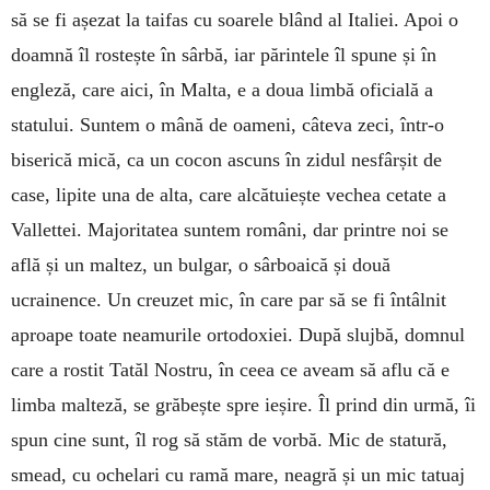
să se fi așezat la taifas cu soarele blând al Italiei. Apoi o
doamnă îl rostește în sârbă, iar părintele îl spune și în
engleză, care aici, în Malta, e a doua limbă oficială a
statului. Suntem o mână de oameni, câteva zeci, într-o
biserică mică, ca un cocon ascuns în zidul nesfârșit de
case, lipite una de alta, care alcătuiește vechea cetate a
Vallettei. Majoritatea suntem români, dar printre noi se
află și un maltez, un bulgar, o sârboaică și două
ucrainence. Un creuzet mic, în care par să se fi întâlnit
aproape toate nea­murile ortodoxiei. După slujbă, domnul
care a rostit Tatăl Nostru, în ceea ce aveam să aflu că e
limba malteză, se grăbește spre ieșire. Îl prind din urmă, îi
spun cine sunt, îl rog să stăm de vorbă. Mic de statură,
smead, cu ochelari cu ramă mare, neagră și un mic tatuaj