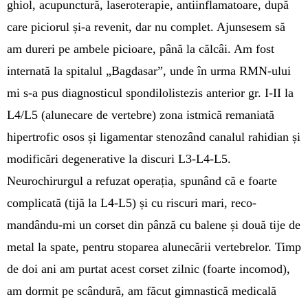
ghiol, acu­punctură, laseroterapie, antiinfla­ma­toare, după
care piciorul și-a revenit, dar nu com­plet. Ajun­sesem să
am dureri pe ambele picioare, până la călcâi. Am fost
internată la spitalul „Bag­dasar”, unde în urma RMN-ului
mi s-a pus diagnosticul spondilolistezis ante­rior gr. I-II la
L4/L5 (alune­care de vertebre) zona istmică re­maniată
hiper­trofic osos și ligamentar ste­no­zând canalul rahi­dian și
modificări degenera­tive la discuri L3-L4-L5.
Neurochirurgul a refu­zat operația, spunând că e foarte
complicată (tijă la L4-L5) și cu riscuri mari, re­co­
mandându-mi un corset din pânză cu balene și două tije de
metal la spa­te, pentru sto­parea alune­că­rii ver­te­brelor. Timp
de doi ani am purtat acest cor­set zilnic (foarte incomod),
am dor­mit pe scân­dură, am fă­cut gimnas­tică medica­lă