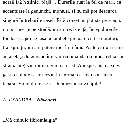
acasă 1/2 h zilnic, pla­jă… Durerile sunt la fel de mari, cu
accen­tuare la genunchi, monturi, și nu mă pot descurca
sin­gură în tre­burile casei. Fără corset nu pot sta pe scaun,
nu pot mer­ge pe stradă, nu am re­zis­tență, încep durerile
lom­bare, apoi se lasă pe am­bele picioare cu tremură­turi,
trans­pi­rații, nu am putere nici în mâini. Poate citi­torii care
au ace­lași diag­nostic îmi vor reco­manda o cli­ni­că (chiar în
străi­­nătate) sau un re­me­diu naturist. Am spe­ranța că se va
găsi o so­lu­ție să-mi re­vin la normal cât mai sunt încă
tânără. Vă mulțu­mesc și Dum­nezeu să vă ajute!
ALEXANDRA – Năvodari
„Mă chinuie fibromialgia”