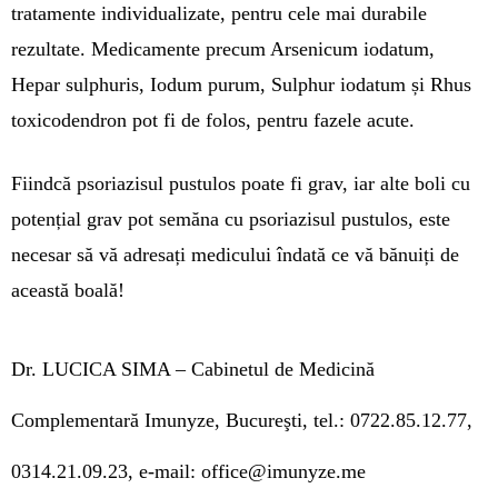
tratamente individualizate, pentru cele mai durabile
rezultate. Medicamente precum Arsenicum iodatum,
Hepar sulphuris, Iodum purum, Sulphur iodatum și Rhus
toxicodendron pot fi de folos, pentru fazele acute.
Fiindcă psoriazisul pustulos poate fi grav, iar alte boli cu
potențial grav pot semăna cu psoriazisul pustulos, este
necesar să vă adresați medicului îndată ce vă bănuiți de
această boală!
Dr. LUCICA SIMA –
Cabinetul de Medicină
Complementară Imunyze, Bucureşti, tel.: 0722.85.12.77,
0314.21.09.23, e-mail:
office@imunyze.me