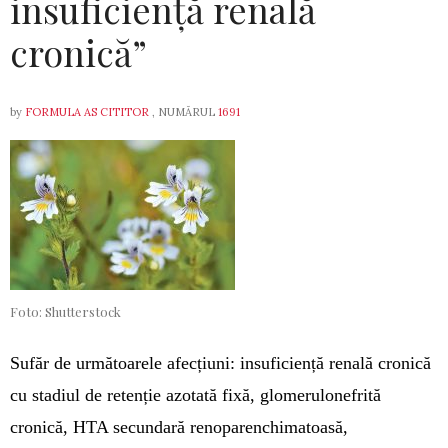
insuficiență renală
cronică”
by
FORMULA AS CITITOR
, NUMĂRUL
1691
Foto: Shutterstock
Sufăr de următoarele afecțiuni: insuficiență re­­nală cronică
cu stadiul de retenție azotată fixă, glomerulo­nefrită
cronică, HTA secundară reno­pa­­renchi­ma­toasă,