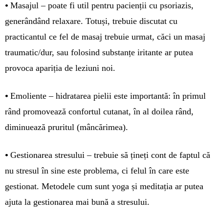
•
Masajul – poate fi util pentru pacienții cu psoriazis,
generândând relaxare. Totuși, trebuie discutat cu
practicantul ce fel de masaj trebuie urmat, căci un masaj
traumatic/dur, sau folosind substanțe iritante ar putea
provoca apariția de leziuni noi.
•
Emoliente – hidratarea pielii este importantă: în primul
rând promovează confortul cutanat, în al doilea rând,
diminuează pruritul (mâncărimea).
•
Gestionarea stresului – trebuie să țineți cont de faptul că
nu stresul în sine este problema, ci felul în care este
gestionat. Metodele cum sunt yoga și meditația ar putea
ajuta la gestionarea mai bună a stresului.