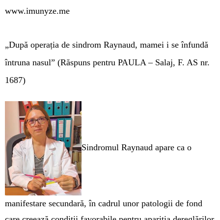
www.imunyze.me
„După operația de sindrom Raynaud, mamei i se înfundă
întruna nasul”
(Răspuns pentru PAULA – Salaj, F. AS nr.
1687)
Sindromul Raynaud apare ca o
manifestare secundară, în cadrul unor patologii de fond
care creează condiții favorabile pentru apariția dereglărilor