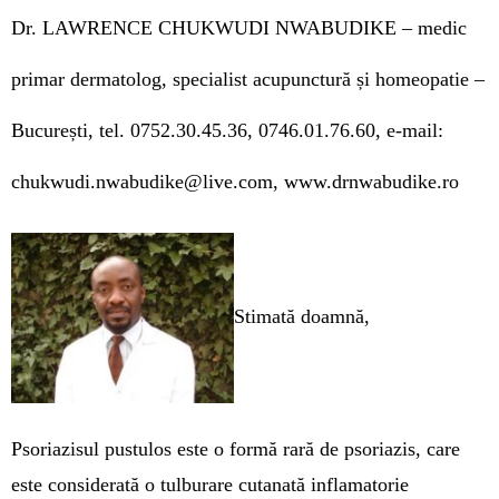
Dr. LAWRENCE CHUKWUDI NWABUDIKE –
medic
primar dermatolog, specialist acupunctură și homeopatie –
București,
tel. 0752.30.45.36, 0746.01.76.60,
e-mail:
chukwudi.nwabudike@live.com
, www.drnwabudike.ro
Stimată doamnă,
Psoriazisul pustulos este o formă rară de psoriazis, care
este considerată o tulburare cutanată inflamatorie