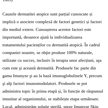
Cauzele dermatitei atopice sunt parțial cunoscute și
implică o asociere complexă de factori genetici și factori
din mediul extern. Cunoașterea acestor factori este
importantă, deoarece ajută la individualizarea
tratamentului pacienților cu dermatită atopică. În cadrul
companiei noastre, se obţin produse 100% naturale,
utilizate cu succes, inclusiv în terapia unor afecțiuni, aşa
cum este şi această dermatită. Produsele fac parte din
gama Imunyze şi au la bază imunoglobulinele Y, precum
şi alţi factori imunomodulatori. Produsele se pot
administra topic în prima etapă și, în funcție de răspunsul
imu­nitar al organismului, se stabilește etapa următoare.
Local, administrăm soluție sterilă, spray Imu­nyze Skin