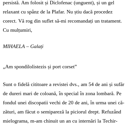
per­sistă. Am folosit și Diclo­fe­nac (un­guent), și un gel
relaxant cu spânz de la Plafar. Nu știu dacă procedez
corect. Vă rog din su­flet să-mi reco­mandați un trata­ment.
Cu mulțu­miri,
MIHAELA – Galați
„Am spondilolistezis și port corset”
Sunt o fidelă cititoare a revistei dvs., am 54 de ani și sufăr
de dureri mari de coloană, în special în zona lombară. Pe
fondul unei discopatii vechi de 20 de ani, în urma unei că­
zături, am făcut o semi­pareză la pi­ciorul drept. Refuzând
mielograma, m-am chi­nuit un an cu internări la Techir­