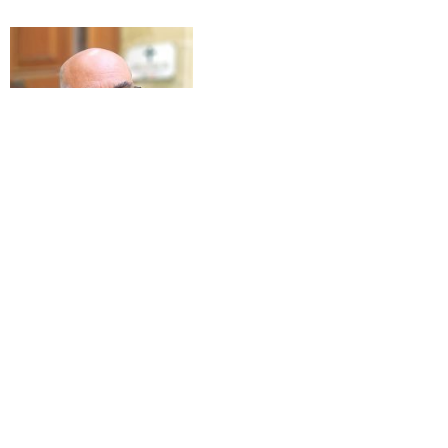
Gujdo Caleja
Pentru domnul Gujdo, catolic convins, care mergea
regulat la liturghia de duminică, la fel ca mulți alți
maltezi, a fost o întâlnire care i-a schimbat viața. Brusc,
fără introducere, Dumnezeu i-a intrat în suflet pe o altă
poartă decât cea la care fuseseră învățați să-L aștepte și el