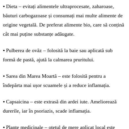
•
Dieta – evitați alimentele ultraprocesate, zaharoase,
băuturi carbogazoase și consumați mai multe alimente de
origine vegetală. De preferat alimente bio, care să conțină
cât mai puține substanțe adăugate.
•
Pulberea de ovăz – folosită la baie sau aplicată sub
formă de pastă, ajută la calmarea pruritului.
•
Sarea din Marea Moartă – este folosită pentru a
îndepărta mai ușor scuamele și a reduce inflamația.
•
Capsaicina – este extrasă din ardei iute. Ameliorează
durerile, iar în psoriazis, scade inflamația.
•
Plante medicinale – oțetul de mere aplicat local este