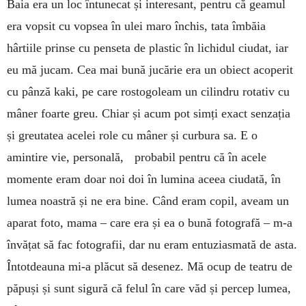
Baia era un loc întunecat și interesant, pentru că geamul
era vopsit cu vopsea în ulei maro închis, tata îmbăia
hârtiile prinse cu penseta de plastic în lichidul ciudat, iar
eu mă jucam. Cea mai bună jucărie era un obiect acoperit
cu pânză kaki, pe care rostogoleam un cilindru rotativ cu
mâner foarte greu. Chiar și acum pot simți exact senzația
și greutatea acelei role cu mâner și curbura sa. E o
amintire vie, personală, probabil pentru că în acele
momente eram doar noi doi în lumina aceea ciudată, în
lumea noastră și ne era bine. Când eram copil, aveam un
aparat foto, mama – care era și ea o bună fotografă – m-a
învățat să fac fotografii, dar nu eram entuziasmată de asta.
Întotdeauna mi-a plăcut să desenez. Mă ocup de teatru de
păpuși și sunt sigură că felul în care văd și percep lumea,