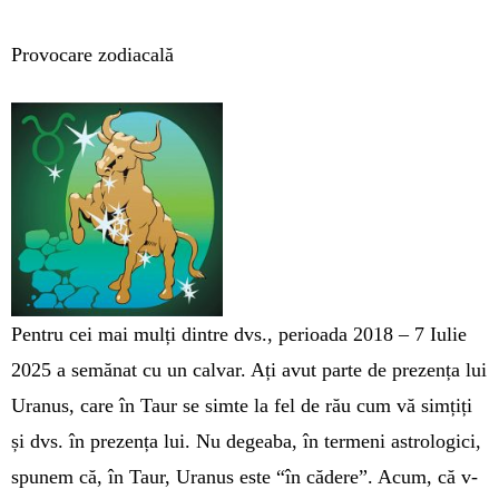
Provocare zodiacală
Pentru cei mai mulți dintre dvs., pe­rioa­da 2018 – 7 Iulie
2025 a se­mă­nat cu un calvar. Ați avut parte de pre­zența lui
Uranus, care în Taur se simte la fel de rău cum vă simțiți
și dvs. în prezența lui. Nu degeaba, în termeni astrologici,
spunem că, în Taur, Ura­nus este “în cădere”. Acum, că v-