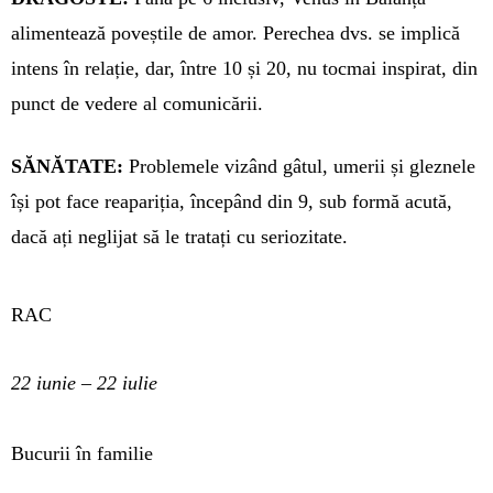
alimen­tea­ză po­veștile de amor. Perechea dvs. se implică
intens în relație, dar, între 10 și 20, nu tocmai ins­pirat, din
punct de vedere al co­municării.
SĂNĂTATE:
Problemele vizând gâ­tul, umerii și gleznele
își pot face reapariția, începând din 9, sub formă acută,
dacă ați neglijat să le tratați cu seriozitate.
RAC
22 iunie – 22 iulie
Bucurii în familie