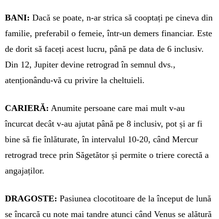
BANI:
Dacă se poate, n-ar strica să co­optați pe cineva din
familie, pre­ferabil o femeie, într-un demers fi­nan­ciar. Este
de dorit să faceți acest lucru, până pe data de 6 inclusiv.
Din 12, Jupiter devine retrograd în sem­nul dvs.,
atenționându-vă cu privire la cheltuieli.
CARIERĂ:
Anumite persoane care mai mult v-au
încurcat decât v-au aju­tat până pe 8 inclusiv, pot și ar fi
bine să fie înlăturate, în intervalul 10-20, când Mercur
retrograd tre­ce prin Săgetător și permite o tri­e­re corectă a
angajaților.
DRAGOSTE:
Pasiunea cloco­ti­toare de la început de lună
se în­carcă cu note mai tandre atunci când Venus se alătură