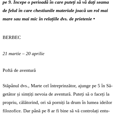
pe 9. Începe o perioadă în care puteți să vă dați seama
de felul în care chestiunile materiale joacă un rol mai
mare sau mai mic în relațiile dvs. de prietenie •
BERBEC
21 martie – 20 aprilie
Poftă de aventură
Stăpânul dvs., Marte cel în­treprinzător, ajunge pe 5 în Să­
getător și simțiți nevoia de aven­tură. Puteți să o faceți la
propriu, călătorind, ori să porniți la drum în lumea ideilor
filozofice. Dar până pe 8 ar fi bine să vă con­trolați entu­