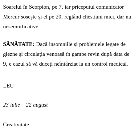
Soarelui în Scorpion, pe 7, iar priceputul co­mu­nicator
Mercur sosește și el pe 20, reglând chestiuni mici, dar nu
nesemnificative.
SĂNĂTATE:
Dacă insomniile și pro­blemele legate de
glezne și cir­culația venoasă în gambe revin după data de
9, e cazul să vă duceți ne­întârziat la un control medical.
LEU
23 iulie – 22 august
Creativitate