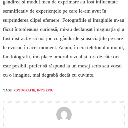
gândirea și modul meu de exprimare au fost influențate
semnificativ de experiențele pe care le-am avut în
surprinderea clipei efemere. Fotografiile și imaginile m-au
făcut întotdeauna curioasă, mi-au declanșat imaginația și a
fost distractiv să mă joc cu gândurile și asociațiile pe care
le evocau în acel moment. Acum, în era telefonului mobil,
fac fotografii, îmi place umorul vizual și, ori de câte ori
este posibil, prefer să răspund la un mesaj scris sau vocal
cu o imagine, mai degrabă decât cu cuvinte.
TAGS:
FOTOGRAFIE
,
INTERVIU