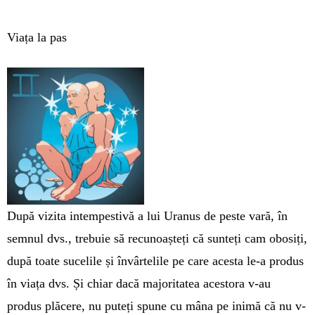
Viața la pas
După vizita intempestivă a lui Ura­nus de peste vară, în
sem­nul dvs., trebuie să recunoașteți că sunteți cam obosiți,
du­pă toate sucelile și în­vârtelile pe care acesta le-a produs
în viața dvs. Și chiar dacă majoritatea acestora v-au
produs plă­cere, nu puteți spune cu mâna pe inimă că nu v-