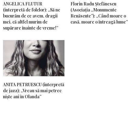
ANGELICA FLUTUR
Florin Radu Ștefănescu
(interpretă de folclor): „Să ne
(Asociația „Monumente
bucurăm de ce avem, dragii
Renăscute”): „Când moare o
mei, că altfel murim de
casă, moare o întreagă lume”
supărare înainte de vreme!”
ANITA PETRUESCU (interpretă
de jazz): „Vreau să mai petrec
niște ani în Olanda”