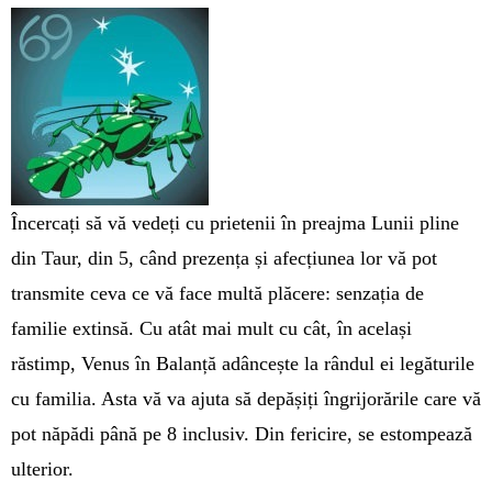
Încercați să vă vedeți cu prie­te­nii în preajma Lunii pline
din Ta­ur, din 5, când prezența și afec­țiunea lor vă pot
transmite ceva ce vă face multă plă­cere: senzația de
familie ex­tinsă. Cu atât mai mult cu cât, în același
răstimp, Ve­nus în Balanță adâncește la rândul ei legăturile
cu fa­milia. Asta vă va ajuta să de­pășiți în­grijorările care vă
pot nă­pădi până pe 8 inclusiv. Din fericire, se estom­pează
ulterior.