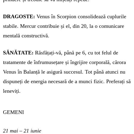
DRAGOSTE:
Venus în Scorpion con­solidează cuplurile
stabile. Mercur contribuie și el, din 20, la o comu­nicare
mentală constructivă.
SĂNĂTATE:
Răsfățați-vă, până pe 6, cu tot felul de
tratamente de înfrumu­se­țare și îngrijire corporală, cărora
Venus în Balanță le asigură succesul. Tot până atunci nu
dispuneți de ener­gia necesară de a munci fizic. Prefe­rați să
leneviți.
GEMENI
21 mai – 21 iunie