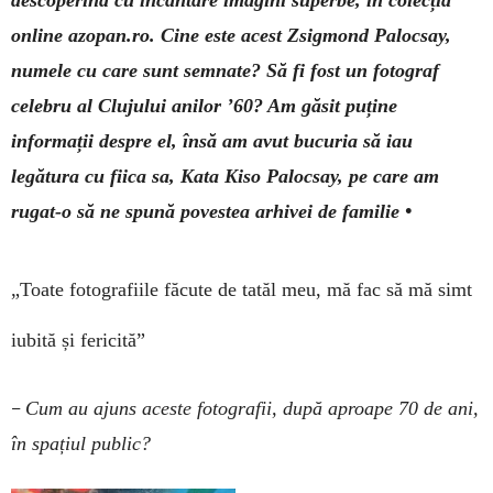
descoperind cu încântare imagini superbe, în colecția
online azopan.ro. Cine este acest Zsigmond Palocsay,
numele cu care sunt semnate? Să fi fost un fotograf
celebru al Clujului anilor ’60? Am găsit puține
informații despre el, însă am avut bucuria să iau
legătura cu fiica sa, Kata Kiso Palocsay, pe care am
rugat-o să ne spună povestea arhivei de familie •
„Toate fotografiile făcute de tatăl meu, mă fac să mă simt
iubită și fericită”
–
Cum au ajuns aceste fotografii, după aproape 70 de ani,
în spațiul public?