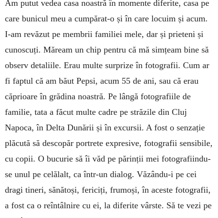
Am putut vedea casa noastră în momente diferite, casa pe
care bunicul meu a cumpărat-o și în care locuim și acum.
I-am revăzut pe membrii familiei mele, dar și prieteni și
cunoscuți. Măream un chip pentru că mă simțeam bine să
observ detaliile. Erau multe surprize în fotografii. Cum ar
fi faptul că am băut Pepsi, acum 55 de ani, sau că erau
căprioare în grădina noastră. Pe lângă fotografiile de
familie, tata a făcut multe cadre pe străzile din Cluj
Napoca, în Delta Dunării și în excursii. A fost o senzație
plăcută să descopăr portrete expresive, fotografii sensibile,
cu copii. O bucurie să îi văd pe părinții mei fotografiindu-
se unul pe celălalt, ca într-un dialog. Văzându-i pe cei
dragi tineri, sănătoși, fericiți, frumoși, în aceste fotografii,
a fost ca o reîntâlnire cu ei, la diferite vârste. Să te vezi pe