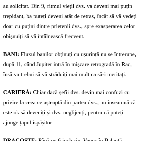
au solicitat. Din 9, ritmul vieții dvs. va deveni mai puțin
trepidant, ba puteți deveni atât de retras, încât să vă ve­deți
doar cu puțini dintre prietenii dvs., spre exasperarea celor
obișnu­iți să vă întâlnească frecvent.
BANI:
Fluxul banilor obținuți cu ușu­rință nu se întrerupe,
după 11, când Jupiter intră în mișcare retro­gradă în Rac,
însă va trebui să vă străduiți mai mult ca să-i meritați.
CARIERĂ:
Chiar dacă șefii dvs. de­­vin mai confuzi cu
privire la ceea ce așteaptă din partea dvs., nu în­seamnă că
este ok să deveniți și dvs. neglijenți, pentru că puteți
ajunge țapul ispășitor.
DRAGOSTE:
Până pe 6 in­clu­siv, Venus în Balanță