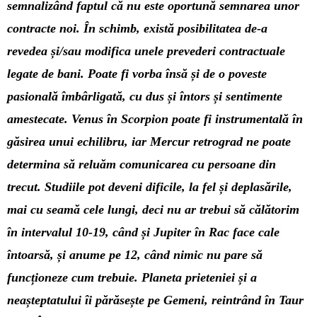
semnalizând faptul că nu este oportună semnarea unor
contracte noi. În schimb, există posibilitatea de-a
revedea și/sau modifica unele prevederi contractuale
legate de bani. Poate fi vorba însă și de o poveste
pasională îmbârligată, cu dus și întors și sentimente
amestecate. Venus în Scorpion poate fi instrumentală în
găsirea unui echilibru, iar Mercur retrograd ne poate
determina să reluăm comunicarea cu persoane din
trecut. Studiile pot deveni dificile, la fel și deplasările,
mai cu seamă cele lungi, deci nu ar trebui să călătorim
în intervalul 10-19, când și Jupiter în Rac face cale
întoarsă, și anume pe 12, când nimic nu pare să
funcționeze cum trebuie. Planeta prieteniei și a
neașteptatului îi părăsește pe Gemeni, reintrând în Taur