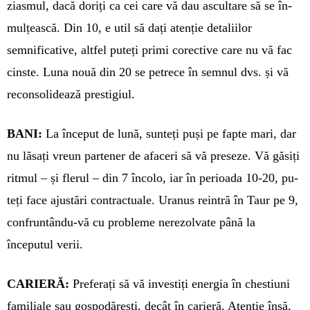
ziasmul, dacă doriți ca cei care vă dau ascultare să se în­
mulțească. Din 10, e util să dați aten­­ție deta­liilor
semnificative, alt­fel puteți pri­mi corective care nu vă fac
cinste. Luna nouă din 20 se petrece în sem­nul dvs. și vă
re­con­solidează prestigiul.
BANI:
La început de lună, sunteți puși pe fapte mari, dar
nu lăsați vreun partener de afaceri să vă pre­seze. Vă găsiți
ritmul – și flerul – din 7 încolo, iar în perioada 10-20, pu­­­
teți face ajustări contractuale. Ura­­nus reintră în Taur pe 9,
con­frun­­tându-vă cu probleme nerezolvate până la
începutul verii.
CARIERĂ:
Preferați să vă investiți energia în chestiuni
familiale sau gospodărești, decât în carieră. Aten­ție însă,