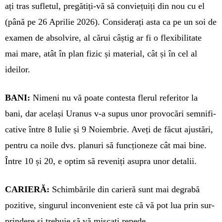
ați tras sufletul, pregătiți-vă să conviețuiți din nou cu el
(până pe 26 Aprilie 2026). Considerați asta ca pe un soi de
exa­men de absolvire, al cărui câștig ar fi o flexibilitate
mai mare, atât în plan fizic și material, cât și în cel al
ideilor.
BANI:
Nimeni nu vă poate contesta fle­rul referitor la
bani, dar același Ura­nus v-a supus unor provocări semnifi­
ca­tive între 8 Iulie și 9 Noiembrie. Aveți de făcut ajustări,
pentru ca noile dvs. planuri să funcționeze cât mai bine.
Între 10 și 20, e optim să reveniți asupra unor detalii.
CARIERĂ:
Schimbările din carieră sunt mai degrabă
pozitive, singurul inconvenient este că vă pot lua prin sur­
prindere și trebuie să vă mișcați repede.