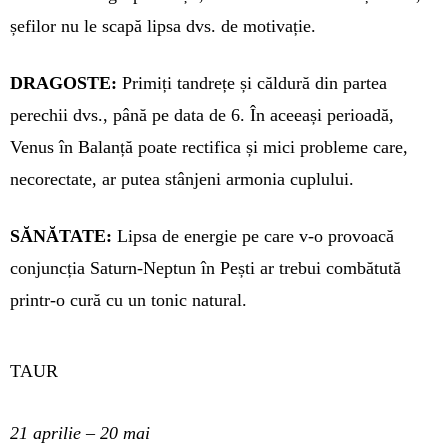
șefilor nu le scapă lipsa dvs. de motivație.
DRAGOSTE:
Primiți tandrețe și căldură din partea
perechii dvs., până pe data de 6. În aceeași pe­ri­oa­dă,
Venus în Balanță poate recti­fica și mici probleme care,
necorec­tate, ar putea stânjeni armonia cu­plului.
SĂNĂTATE:
Lipsa de energie pe care v-o provoacă
conjuncția Sa­turn-Neptun în Pești ar trebui com­bătută
printr-o cură cu un tonic na­tural.
TAUR
21 aprilie – 20 mai