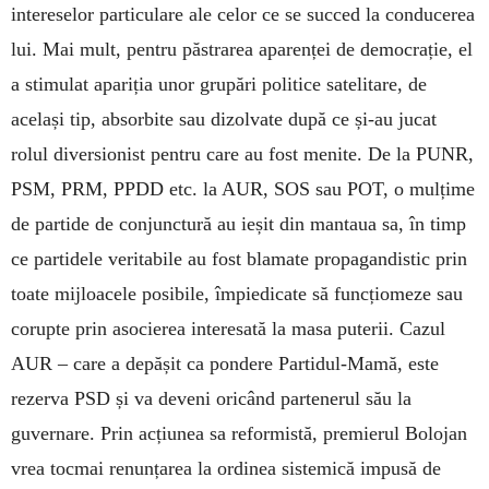
intereselor particulare ale celor ce se succed la conducerea
lui. Mai mult, pentru păstrarea aparenței de democrație, el
a stimulat apariția unor grupări politice satelitare, de
același tip, absorbite sau dizolvate după ce și-au jucat
rolul diversionist pentru care au fost menite. De la PUNR,
PSM, PRM, PPDD etc. la AUR, SOS sau POT, o mulțime
de partide de conjunctură au ieșit din mantaua sa, în timp
ce partidele veritabile au fost blamate propagandistic prin
toate mijloacele posibile, împiedicate să funcțiomeze sau
corupte prin asocierea interesată la masa puterii. Cazul
AUR – care a depășit ca pondere Partidul-Mamă, este
rezerva PSD și va deveni oricând partenerul său la
guvernare. Prin acțiunea sa reformistă, premierul Bolojan
vrea tocmai renunțarea la ordinea sistemică impusă de