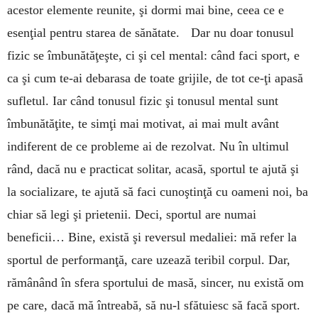
acestor elemente reunite, şi dormi mai bine, ceea ce e
esenţial pentru starea de sănătate. Dar nu doar tonusul
fizic se îmbunătăţeşte, ci şi cel mental: când faci sport, e
ca şi cum te-ai debarasa de toate grijile, de tot ce-ţi apasă
sufletul. Iar când tonusul fizic şi tonusul mental sunt
îmbunătăţite, te simţi mai motivat, ai mai mult avânt
indiferent de ce probleme ai de rezolvat. Nu în ultimul
rând, dacă nu e practicat solitar, acasă, sportul te ajută şi
la socializare, te ajută să faci cunoştinţă cu oameni noi, ba
chiar să legi şi prietenii. Deci, sportul are numai
beneficii… Bine, există şi reversul medaliei: mă refer la
sportul de performanţă, care uzează teribil corpul. Dar,
rămânând în sfera sportului de masă, sincer, nu există om
pe care, dacă mă întreabă, să nu-l sfătuiesc să facă sport.