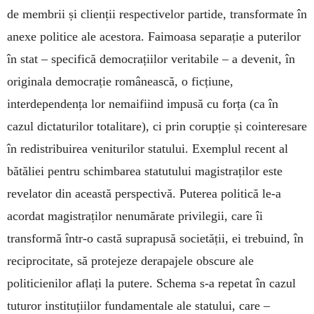
de membrii și clienții respectivelor partide, transformate în
anexe politice ale acestora. Faimoasa separație a puterilor
în stat – specifică democrațiilor veritabile – a devenit, în
originala democrație românească, o ficțiune,
interdependența lor nemaifiind impusă cu forța (ca în
cazul dictaturilor totalitare), ci prin corupție și cointeresare
în redistribuirea veniturilor statului. Exemplul recent al
bătăliei pentru schimbarea statutului magistraților este
revelator din această perspectivă. Puterea politică le-a
acordat magistraților nenumărate privilegii, care îi
transformă într-o castă suprapusă societății, ei trebuind, în
reciprocitate, să protejeze derapajele obscure ale
politicienilor aflați la putere. Schema s-a repetat în cazul
tuturor instituțiilor fundamentale ale statului, care –