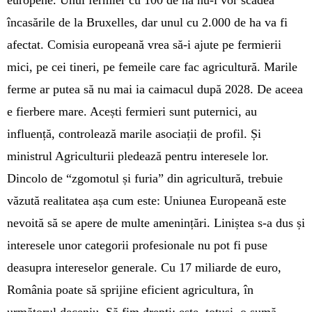
încasările de la Bruxelles, dar unul cu 2.000 de ha va fi
afectat. Comisia europeană vrea să-i ajute pe fermierii
mici, pe cei tineri, pe femeile care fac agricultură. Marile
ferme ar putea să nu mai ia caimacul după 2028. De aceea
e fierbere mare. Acești fermieri sunt puternici, au
influență, controlează marile asociații de profil. Și
ministrul Agriculturii pledează pentru interesele lor.
Dincolo de “zgomotul și furia” din agricultură, trebuie
văzută realitatea așa cum este: Uniunea Europeană este
nevoită să se apere de multe amenințări. Liniștea s-a dus și
interesele unor categorii profesionale nu pot fi puse
deasupra intereselor generale. Cu 17 miliarde de euro,
România poate să sprijine eficient agricultura, în
următorul deceniu. Să fim drepți: este, totuși, o sumă