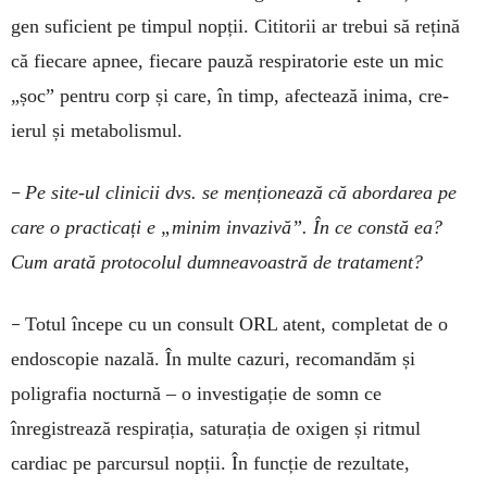
gen su­ficient pe timpul nopții. Cititorii ar trebui să rețină
că fiecare apnee, fiecare pauză respi­ratorie este un mic
„șoc” pentru corp și care, în timp, afectează inima, cre­
ierul și metabolismul.
–
Pe site-ul clinicii dvs. se menționează că abor­­darea pe
care o practicați e „mi­nim in­va­zivă”. În ce constă ea?
Cum arată pro­tocolul dum­­neavoastră de tratament?
–
Totul începe cu un consult ORL atent, com­pletat de o
endoscopie nazală. În multe cazuri, re­comandăm și
poligrafia nocturnă – o investigație de somn ce
înregistrează respirația, saturația de oxi­gen și ritmul
cardiac pe parcursul nopții. În func­ție de rezultate,