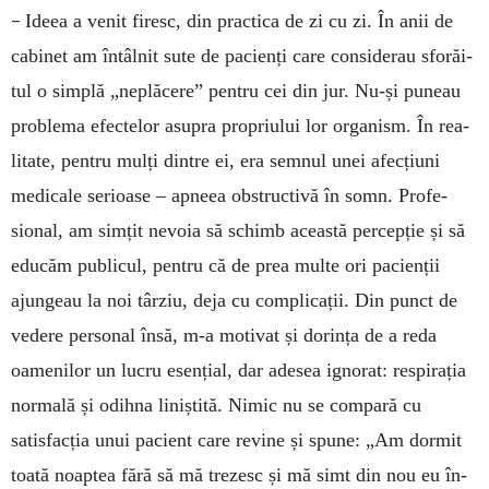
–
Ideea a venit firesc, din practica de zi cu zi. În anii de
cabinet am întâlnit sute de pacienți care considerau sforă­i­
tul o simplă „ne­plăcere” pentru cei din jur. Nu-și puneau
pro­ble­ma efectelor asu­pra propriului lor organism. În rea­
litate, pentru mulți dintre ei, era semnul unei afecțiuni
medicale se­rioase – ap­neea obstructivă în somn. Pro­fe­
sional, am simțit ne­voia să schimb această per­cepție și să
edu­căm publicul, pentru că de prea multe ori pa­cienții
ajun­geau la noi târziu, deja cu complicații. Din punct de
vedere personal însă, m-a motivat și dorința de a reda
oamenilor un lucru esențial, dar adesea ig­norat: respirația
normală și odihna liniș­tită. Ni­mic nu se compară cu
satisfacția unui pa­cient care revine și spune: „Am dormit
toată noap­tea fără să mă trezesc și mă simt din nou eu în­