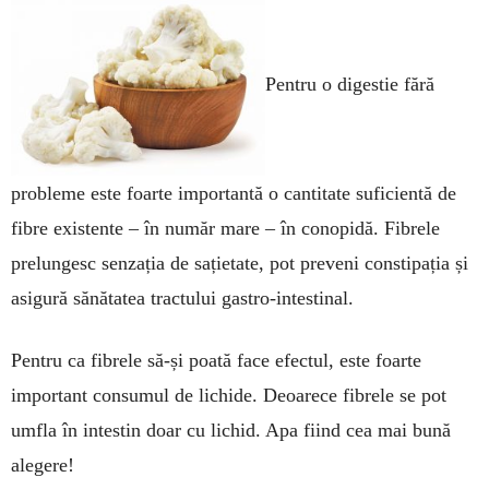
Pentru o digestie fără
proble­me este foarte importantă o can­titate suficientă de
fibre existente – în număr mare – în conopidă. Fibrele
prelun­gesc senzația de sațietate, pot preveni constipația și
asigură sănătatea tractului gas­tro-intestinal.
Pentru ca fibrele să-și poată face efectul, este foar­te
important consumul de li­chide. Deoarece fibrele se pot
umfla în intestin doar cu li­chid. Apa fiind cea mai bu­nă
alegere!