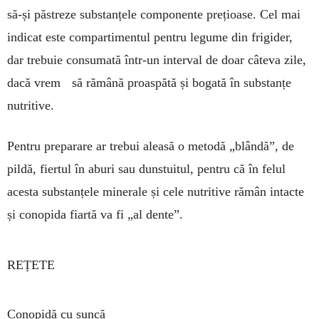
să-și păstreze substanțele compo­nen­te prețioase. Cel mai
indicat este comparti­mentul pentru legume din frigider,
dar trebuie consumată într-un interval de doar câteva zile,
dacă vrem să rămână proaspătă și bogată în substanțe
nutritive.
Pentru preparare ar trebui aleasă o metodă „blândă”, de
pildă, fiertul în aburi sau dunstuitul, pentru că în felul
acesta substanțele minerale și cele nutritive rămân intacte
și conopida fiartă va fi „al dente”.
REȚETE
Conopidă cu șuncă