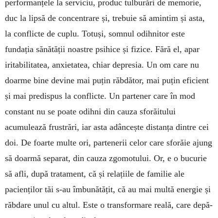
performan­țele la serviciu, produc tulburări de memorie,
duc la lipsă de concentrare și, trebuie să amintim și asta,
la conflicte de cuplu. Totuși, somnul odihnitor este
fundația sănătății noastre psihice și fizice. Fără el, apar
iritabilitatea, anxietatea, chiar depresia. Un om care nu
doarme bine devine mai puțin răbdător, mai puțin eficient
și mai predispus la conflicte. Un partener care în mod
constant nu se poate odihni din cauza sforăitului
acumulează frustrări, iar asta adâncește distanța dintre cei
doi. De foarte multe ori, partenerii celor care sforăie ajung
să doarmă sepa­rat, din cauza zgo­mo­tului. Or, e o bucurie
să afli, după tra­tament, că și relațiile de familie ale
pacienților tăi s-au îmbunătățit, că au mai multă energie și
răbdare unul cu altul. Este o transformare reală, care depă­