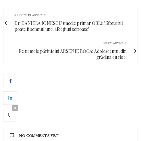
PREVIOUS ARTICLE
Dr. DANIELA IONESCU (medic primar ORL): "Sforăitul
poate fi semnul unei afecțiuni serioase"
NEXT ARTICLE
Pe urmele părintelui ARSENIE BOCA: Adolescentul din
grădina cu flori
0
NO COMMENTS YET