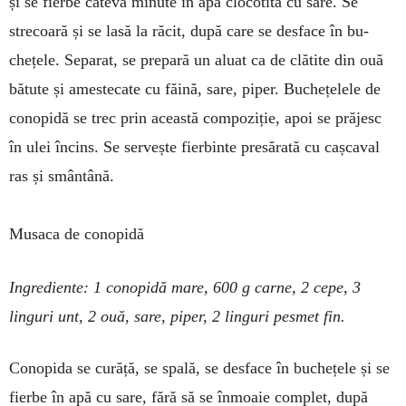
și se fierbe câ­teva minute în apă clocotită cu sare. Se
strecoară și se lasă la răcit, după care se desface în bu­
chețele. Separat, se prepară un aluat ca de clătite din ouă
bătute și amestecate cu făină, sare, piper. Buchețelele de
conopidă se trec prin această com­poziție, apoi se prăjesc
în ulei încins. Se ser­vește fierbinte presărată cu cașcaval
ras și smântână.
Musaca de conopidă
Ingrediente: 1 conopidă mare, 600 g carne, 2 cepe, 3
linguri unt, 2 ouă, sare, piper, 2 linguri pesmet fin.
Conopida se curăță, se spală, se desface în buchețele și se
fierbe în apă cu sare, fără să se înmoaie complet, după