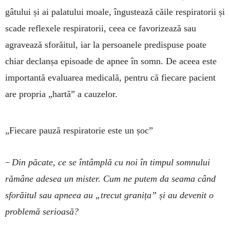
gâtului și ai pa­latului moale, îngustează căile res­pi­ratorii și
scade reflexele respiratorii, ceea ce favori­zea­ză sau
agravează sforăitul, iar la persoanele predispuse poate
chiar declanșa episoade de apnee în somn. De aceea este
im­portantă eva­luarea medicală, pentru că fiecare pa­cient
are propria „hartă” a cauzelor.
„Fiecare pauză respiratorie este un șoc”
–
Din păcate, ce se întâmplă cu noi în timpul somnului
rămâne ade­sea un mister. Cum ne pu­tem da seama când
sfo­răitul sau ap­neea au „tre­cut granița” și au de­venit o
problemă serioasă?