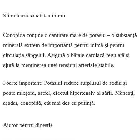
Stimulează sănătatea inimii
Conopida conține o cantitate mare de potasiu – o substanță
minerală extrem de importantă pentru inimă și pentru
circulația sângelui. Asigură o bătaie car­diacă regulată și
ajută la men­ținerea unei tensiuni arteriale stabile.
Foarte important: Potasiul re­duce surplusul de sodiu și
poate micșora, astfel, efectul hi­pertensiv al sării. Mâncați,
așadar, cono­pidă, cât mai des cu putință.
Ajutor pentru digestie