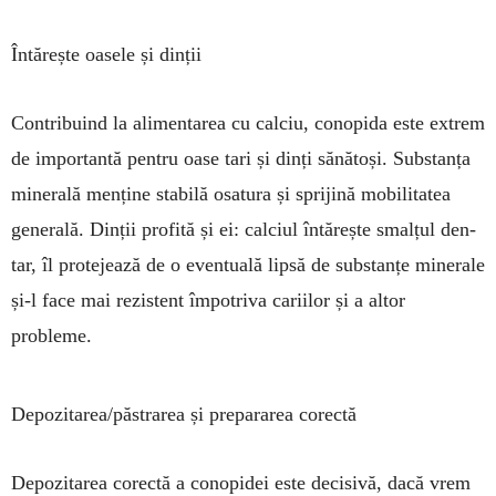
Întărește oasele și dinții
Contribuind la alimen­tarea cu cal­ciu, conopida este ex­trem
de impor­tantă pentru oase tari și dinți să­nă­toși. Substanța
mine­rală men­ține stabilă osa­tura și spri­jină mo­bilitatea
generală. Dinții profită și ei: calciul în­tărește smalțul den­
tar, îl prote­jează de o eventuală lipsă de substanțe minerale
și-l face mai rezistent împotriva cariilor și a altor
probleme.
Depozitarea/păstrarea și prepararea corectă
Depozitarea corectă a conopidei este decisivă, dacă vrem