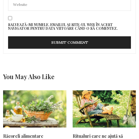
SALVEAZĂ-MI NUMELE, EMAILUL ȘI SITE-UL WEB ÎN ACEST
NAVIGATOR PENTRU DATA VIITOARE CÂND O SĂ COMENTEZ.
You May Also Like
Răcoreli alimentare
Ritualuri care ne ajută să