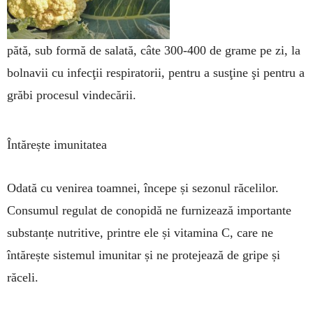
pătă, sub formă de salată, câte 300-400 de grame pe zi, la
bol­navii cu infecţii respiratorii, pentru a sus­ţine şi pentru a
grăbi pro­cesul vindecării.
Întărește imunitatea
Odată cu venirea toamnei, începe și sezonul răcelilor.
Consumul regulat de conopidă ne furni­zează importante
substanțe nutritive, printre ele și vitamina C, care ne
întărește sistemul imu­nitar și ne protejează de gripe și
răceli.