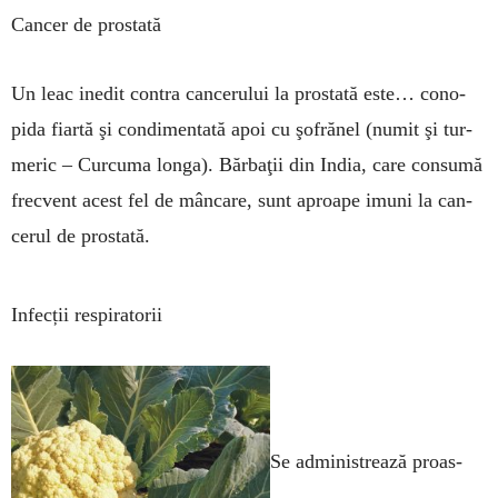
Cancer de prostată
Un leac inedit contra can­­­cerului la pros­tată este… cono­
pida fiartă şi condi­men­­tată apoi cu şofrănel (nu­mit şi tur­
meric – Curcu­ma longa). Băr­baţii din India, care consumă
frec­vent acest fel de mân­­­care, sunt aproa­pe imuni la can­
cerul de pros­tată.
Infecții respiratorii
Se administrează proas­