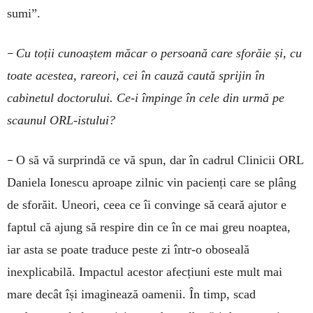
sumi”.
–
Cu toții cunoaștem măcar o persoană care sforăie și, cu
toate acestea, rareori, cei în cauză caută sprijin în
cabinetul doctorului. Ce-i îm­pinge în cele din urmă pe
scaunul ORL-istului?
–
O să vă surprindă ce vă spun, dar în cadrul Clinicii ORL
Daniela Ionescu aproape zilnic vin pacienți care se plâng
de sforăit. Uneori, ceea ce îi con­vinge să ceară ajutor e
faptul că ajung să res­pire din ce în ce mai greu noaptea,
iar asta se poate traduce peste zi într-o oboseală
inexplicabilă. Im­pactul acestor afecțiuni este mult mai
mare decât își imaginează oamenii. În timp, scad