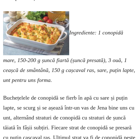
Ingrediente: 1 conopidă
mare, 150-200 g șuncă fiartă (șuncă presată), 3 ouă, 1
ceașcă de smântână, 150 g cașcaval ras, sare, puțin lapte,
unt pentru uns forma.
Buchețelele de conopidă se fierb în apă cu sare și puțin
lapte, se scurg și se așează într-un vas de Jena bine uns cu
unt, alternând straturi de co­nopidă cu straturi de șuncă
tăiată în fâșii subțiri. Fiecare strat de conopidă se presară
cu puțin cașcaval ras. Ultimul strat va fi de conopidă peste