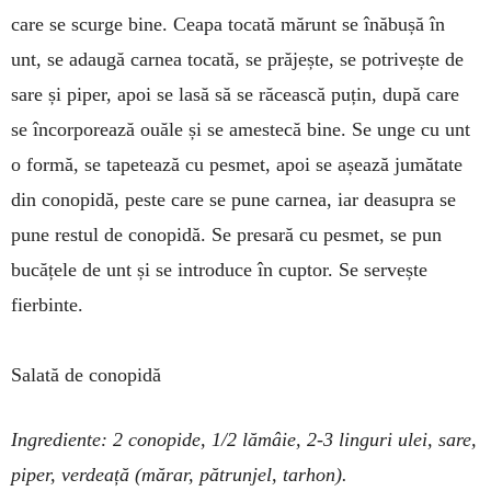
care se scurge bine. Ceapa tocată mărunt se înăbușă în
unt, se adaugă carnea to­cată, se prăjește, se potri­veș­te de
sare și piper, apoi se lasă să se răcească puțin, du­pă care
se încorporează ouăle și se amestecă bine. Se unge cu unt
o formă, se tapetează cu pesmet, apoi se așează jumătate
din conopidă, peste care se pune carnea, iar deasupra se
pune restul de conopidă. Se presară cu pesmet, se pun
bucățele de unt și se introduce în cuptor. Se servește
fierbinte.
Salată de conopidă
Ingrediente: 2 conopide, 1/2 lămâie, 2-3 lin­guri ulei, sare,
piper, verdeață (mărar, pătrunjel, tarhon).