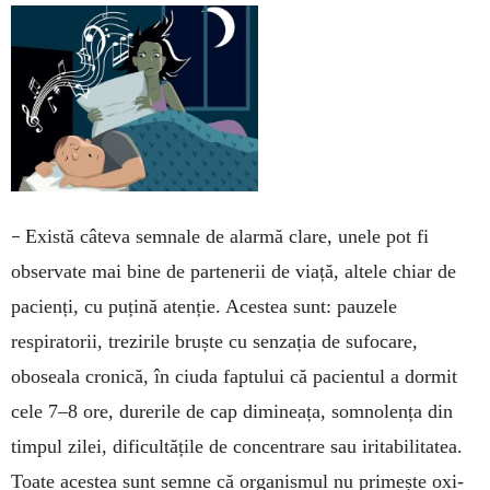
–
Există câteva semnale de alarmă clare, unele pot fi
observate mai bine de partenerii de viață, altele chiar de
pacienți, cu puțină atenție. Acestea sunt: pauzele
respiratorii, trezirile bruște cu sen­zația de sufocare,
oboseala cronică, în ciuda fap­tului că pacientul a dormit
cele 7–8 ore, durerile de cap dimineața, somno­len­ța din
timpul zi­lei, dificultățile de con­centrare sau irita­bilitatea.
Toate acestea sunt semne că or­ganismul nu primește oxi­