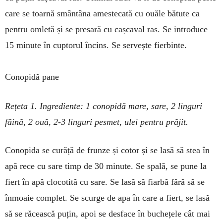
care se toarnă smântâna amestecată cu ouăle bătute ca
pentru omletă și se presară cu cașcaval ras. Se introduce
15 minute în cuptorul încins. Se servește fierbinte.
Conopidă pane
Rețeta 1. Ingrediente: 1 co­no­pidă mare, sare, 2 linguri
făină, 2 ouă, 2-3 linguri pesmet, ulei pentru prăjit.
Conopida se curăță de frunze și cotor și se lasă să stea în
apă rece cu sare timp de 30 minute. Se spală, se pune la
fiert în apă clo­cotită cu sare. Se lasă să fiarbă fără să se
înmoaie complet. Se scurge de apa în care a fiert, se lasă
să se răcească puțin, apoi se desface în buchețele cât mai