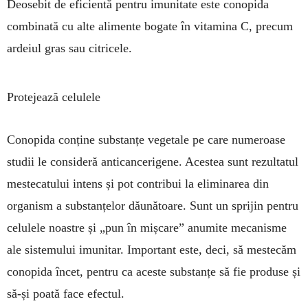
Deosebit de eficientă pen­tru imunitate este co­no­pida
combinată cu alte alimente bogate în vita­mina C, precum
ardeiul gras sau citricele.
Protejează celulele
Conopida conține substan­țe vegetale pe care numeroase
studii le consideră antican­ce­rigene. Acestea sunt rezultatul
mestecatului intens și pot contribui la eliminarea din
organism a substan­țelor dăunătoare. Sunt un sprijin pentru
celulele noastre și „pun în miș­care” anumite me­canisme
ale siste­mului imu­nitar. Impor­tant este, deci, să mestecăm
conopida încet, pentru ca aceste substanțe să fie produse și
să-și poată face efectul.