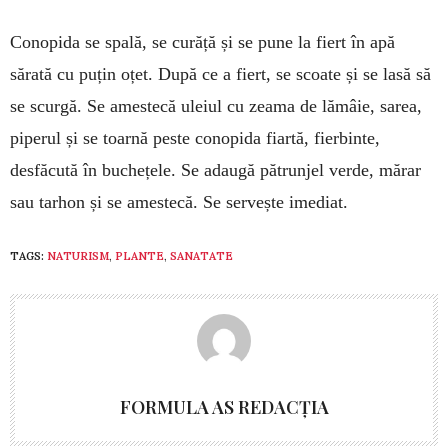
Conopida se spală, se curăță și se pune la fiert în apă
sărată cu puțin oțet. După ce a fiert, se scoa­te și se lasă să
se scurgă. Se amestecă uleiul cu zeama de lămâie, sarea,
piperul și se toarnă peste conopida fiartă, fierbinte,
desfăcută în bu­chețele. Se adaugă pătrunjel verde, mărar
sau tar­hon și se amestecă. Se servește imediat.
TAGS:
NATURISM
,
PLANTE
,
SANATATE
FORMULA AS REDACȚIA