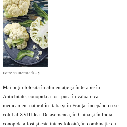
Foto: Shutterstock – 5
Mai pu­ţin folosită în alimentaţie şi în te­rapie în
Antichitate, co­nopida a fost pusă în va­loa­re ca
medicament natu­ral în Italia şi în Franţa, în­ce­pând cu se­
colul al XVIII-lea. De asemenea, în China şi în India,
conopida a fost şi este intens folosită, în com­binaţie cu