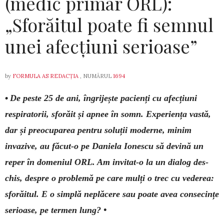
(medic primar ORL):
„Sforăitul poate fi semnul
unei afecțiuni serioase”
by
FORMULA AS REDACȚIA
, NUMĂRUL
1694
•
De peste 25 de ani, îngrijește pacienți cu afecțiuni
respiratorii, sforăit și apnee în somn. Experiența vastă,
dar și pre­ocuparea pentru soluții moderne, minim
invazive, au făcut-o pe Daniela Io­nescu să devină un
reper în domeniul ORL. Am invitat-o la un dialog des­
chis, despre o problemă pe care mulți o trec cu vederea:
sforăitul. E o simplă neplăcere sau poate avea consecințe
serioase, pe termen lung? •