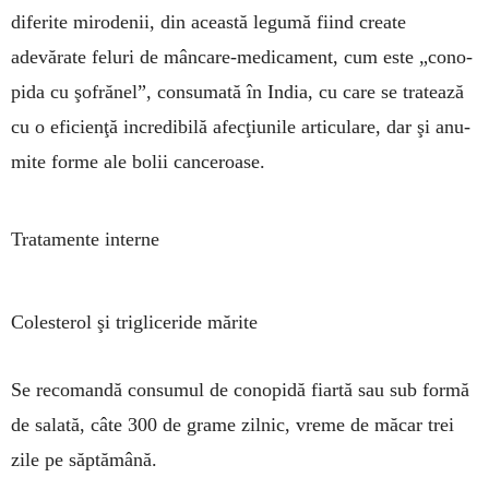
diferite mi­ro­denii, din această legumă fiind create
adevărate feluri de mâncare-medicament, cum este „cono­
pida cu şo­frănel”, consumată în In­dia, cu care se tra­tează
cu o eficienţă incredibilă afec­ţiunile ar­ticulare, dar şi anu­­
mite for­me ale bolii cance­roa­se.
Tratamente interne
Colesterol şi trigliceride mă­rite
Se recomandă consumul de conopidă fiartă sau sub formă
de salată, câte 300 de grame zil­nic, vreme de mă­car trei
zile pe săp­tă­mână.