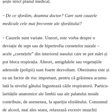
șește strict planul medical.
–
De ce sforăim, doamna doctor? Ca­re sunt cauzele
medicale cele mai frec­­vente ale sforăitului?
–
Cauzele sunt variate. Uneori, este vorba despre o
deviație de sept sau de hi­pertrofia cornetelor nazale –
acele „corne­țele” din interiorul nasului care se pot mări și
pot bloca respirația. Alteori, amig­dalele sau vegetațiile
adenoide (polipii) sunt foarte dezvoltate. Obezitatea este și
ea un factor de risc important, pentru că grăsimea acu­mu­
lată la nivelul gâtului îngustează căile respi­ratorii. Particu­
la­ritățile anatomice ale limbii sau ale palatului moale
contribuie, de asemenea, la apariția sforăitului. Consumul
de alcool, mai ales seara, relaxează excesiv mușchii