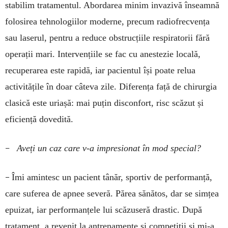
stabilim tratamentul. Abor­darea minim invazivă înseamnă
folosirea tehnolo­giilor moderne, precum radiofrecvența
sau laserul, pentru a reduce obstrucțiile respiratorii fără
ope­rații mari. Intervențiile se fac cu anestezie locală,
recuperarea este rapidă, iar pacientul își poate relua
activitățile în doar câteva zile. Diferența față de chirurgia
clasică este uriașă: mai puțin disconfort, risc scăzut și
eficiență dovedită.
–
Aveți un caz care v-a impresionat în mod special?
–
Îmi amintesc un pacient tânăr, sportiv de per­formanță,
care suferea de apnee severă. Părea să­nătos, dar se simțea
epuizat, iar performanțele lui scăzuseră drastic. După
tratament, a revenit la an­trenamente și competiții și mi-a