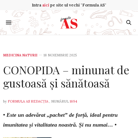
Intra
aici
pe site ul vechi "Formula AS"
MEDICINA NATURII
18 NOIEMBRIE 2025
CONOPIDA – minunat de
gustoasă și sănătoasă
by
FORMULA AS REDACȚIA
, NUMĂRUL
1694
• Este un adevărat „pachet” de forță, ideal pentru
imunitatea și vi­talitatea noastră. Și nu numai… •