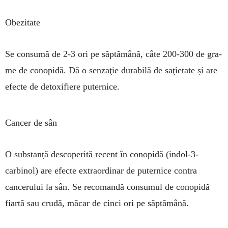
Obezitate
Se consumă de 2-3 ori pe săp­tă­mână, câte 200-300 de gra­
me de conopidă. Dă o sen­zaţie durabilă de saţietate și are
efecte de deto­xifiere puternice.
Cancer de sân
O substanţă descoperită recent în conopidă (indol-3-
carbinol) are efecte ex­tra­ordinar de puternice con­tra
cancerului la sân. Se re­comandă con­sumul de co­no­pidă
fiartă sau crudă, măcar de cinci ori pe săptă­mâ­nă.