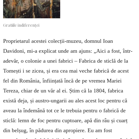
Gratiile indiferenței
Proprietarul acestei colecții-muzeu, domnul Ioan
Davidoni, mi-a explicat unde am ajuns: „Aici a fost, într-
adevăr, o colonie a unei fabrici – Fabrica de sticlă de la
Tomești i se zicea, și era cea mai veche fabrică de acest
fel din România, înființată încă de pe vremea Mariei
Tereza, chiar de un văr al ei. Știm că la 1804, fabrica
există deja, și austro-ungarii au ales acest loc pentru că
aveau la îndemână tot ce le trebuia pentru o fabrică de
sticlă: lemn de foc pentru cuptoare, apă din râu și cuarț
din belșug, în pădurea din apropiere. Eu am fost