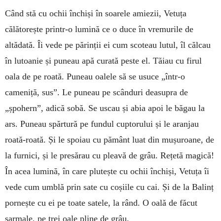
Când stă cu ochii închiși în soarele amiezii, Vetuța
călătorește printr-o lumină ce o duce în vremurile de
altădată. Îi vede pe părinții ei cum scoteau lutul, îl călcau
în lutoanie și puneau apă curată peste el. Tăiau cu firul
oala de pe roată. Puneau oalele să se usuce „într-o
cameniță, sus”. Le puneau pe scânduri deasupra de
„șpohern”, adică sobă. Se uscau și abia apoi le băgau la
ars. Puneau spărtură pe fundul cuptorului și le aranjau
roată-roată. Și le spoiau cu pământ luat din mușuroane, de
la furnici, și le presărau cu pleavă de grâu. Rețetă magică!
În acea lumină, în care plutește cu ochii închiși, Vetuța îi
vede cum umblă prin sate cu coșiile cu cai. Și de la Balinț
pornește cu ei pe toate satele, la rând. O oală de făcut
sarmale, pe trei oale pline de grâu.