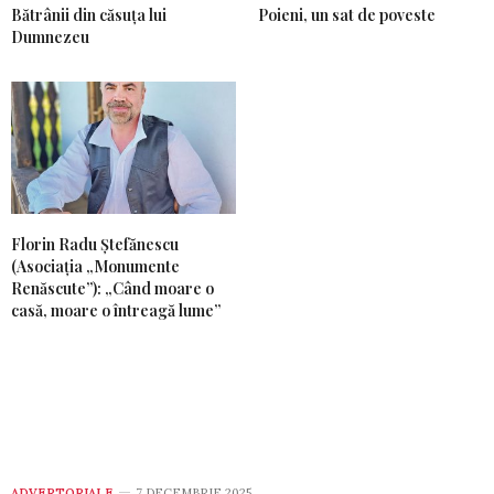
Bătrânii din căsuța lui
Poieni, un sat de poveste
Dumnezeu
Florin Radu Ștefănescu
(Asociația „Monumente
Renăscute”): „Când moare o
casă, moare o întreagă lume”
ADVERTORIALE
7 DECEMBRIE 2025