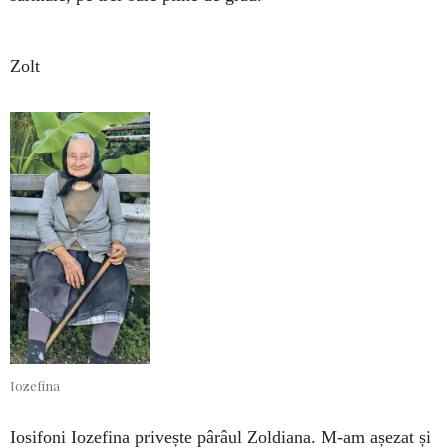
Zolt
Iozefina
Iosifoni Iozefina privește pârâul Zoldiana. M-am așezat și