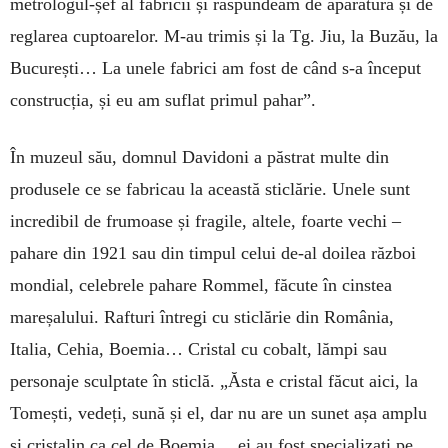
metrologul-șef al fabricii și răspundeam de aparatură și de
reglarea cuptoarelor. M-au trimis și la Tg. Jiu, la Buzău, la
București… La unele fabrici am fost de când s-a început
construcția, și eu am suflat primul pahar”.
În muzeul său, domnul Davidoni a păstrat multe din
produsele ce se fabricau la această sticlărie. Unele sunt
incredibil de frumoase și fragile, altele, foarte vechi –
pahare din 1921 sau din timpul celui de-al doilea război
mondial, celebrele pahare Rommel, făcute în cinstea
mareșalului. Rafturi întregi cu sticlărie din România,
Italia, Cehia, Boemia… Cristal cu cobalt, lămpi sau
personaje sculptate în sticlă. „Ăsta e cristal făcut aici, la
Tomești, vedeți, sună și el, dar nu are un sunet așa amplu
și cristalin ca cel de Boemia… ei au fost specializați pe