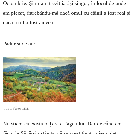
Octombrie. Și m-am trezit iarăși singur, în locul de unde
am plecat, întrebându-mă dacă omul cu câinii a fost real și
dacă totul a fost aievea.
Pădurea de aur
Țara Făgetului
Nu știam că există o Țară a Făgetului. Dar de când am
făcut la Săvârșin stânga, către acest ținut, mi-am dat