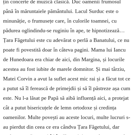
țin concerte de muzică clasică. Duc oamenii frumosul
până în măruntaiele pământului. Lacul Surduc este o
minunăție, o frumusețe care, în culorile toamnei, cu
pădurea oglindindu-se ruginiu în ape, te hipnotizează…
Țara Făgetului este cu adevărat o perlă a Banatului, ce nu
poate fi povestită doar în câteva pagini. Mama lui Iancu
de Hunedoara era chiar de aici, din Margina, și locurile
acestea au fost iubite de marele domnitor. Și mai târziu,
Matei Corvin a avut la suflet acest mic rai și a făcut tot ce
a putut să îl ferească de primejdii și să îl păstreze așa cum
este. Nu l-a lăsat pe Papă să aibă influență aici, a protejat
cât a putut bisericuțele de lemn ortodoxe și credința
oamenilor. Multe povești au aceste locuri, multe lucruri s-
au pierdut din ceea ce era cândva Țara Făgetului, dar