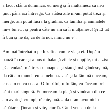
a făcut sfânta duminică, eu merg și îi mulțămesc că m-a
ținut până azi întreagă. Că atâtea zile m-am putut trezi și
merge, am putut lucra la grădină, că familia și animalele
mi-s bine… și pentru câte nu am să îi mulțămesc! Și El tăt
îi bun și ne dă, că de la noi, nimic nu e”.
Am mai întrebat-o pe Iozefina cum e viața ei. După o
pauză în care și-a pus în balanță zilele și nopțile, mi-a zis:
„Câteodată, mă trezesc noaptea și stau și mă gândesc, mă,
da cât am muncit eu ca nebuna… că și la fân mă duceam,
coseam eu cu coasa! O fo trifoi, o fo fân, eu făceam trei
căni mari singură. Eu meream la piață și vindeam din ce
am avut: și crumpi, răchie, ouă… da n-am avut nicio
căpătare. Țineam și vite, ciurdă. Când veneau de la