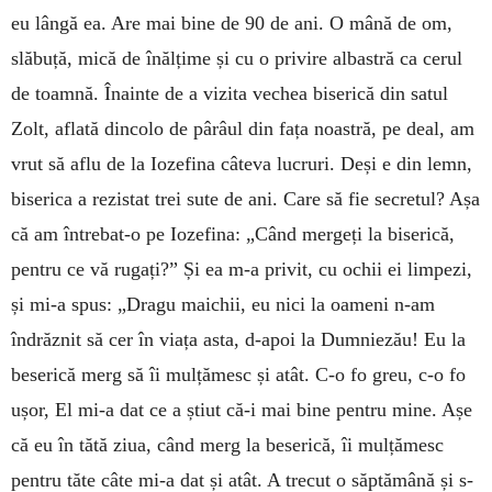
eu lângă ea. Are mai bine de 90 de ani. O mână de om,
slăbuță, mică de înălțime și cu o privire albastră ca cerul
de toamnă. Înainte de a vizita vechea biserică din satul
Zolt, aflată dincolo de pârâul din fața noastră, pe deal, am
vrut să aflu de la Iozefina câteva lucruri. Deși e din lemn,
biserica a rezistat trei sute de ani. Care să fie secretul? Așa
că am întrebat-o pe Iozefina: „Când mergeți la biserică,
pentru ce vă rugați?” Și ea m-a privit, cu ochii ei limpezi,
și mi-a spus: „Dragu maichii, eu nici la oameni n-am
îndrăznit să cer în viața asta, d-apoi la Dumniezău! Eu la
beserică merg să îi mulțămesc și atât. C-o fo greu, c-o fo
ușor, El mi-a dat ce a știut că-i mai bine pentru mine. Așe
că eu în tătă ziua, când merg la beserică, îi mulțămesc
pentru tăte câte mi-a dat și atât. A trecut o săptămână și s-