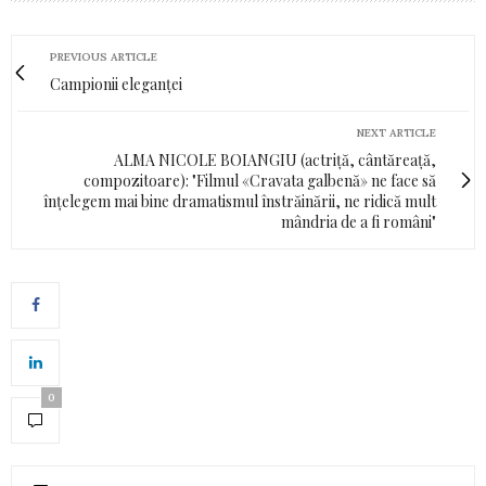
PREVIOUS ARTICLE
Campionii eleganței
NEXT ARTICLE
ALMA NICOLE BOIANGIU (actriță, cântăreață,
compozitoare): "Filmul «Cravata galbenă» ne face să
înțelegem mai bine dramatismul înstrăinării, ne ridică mult
mândria de a fi români"
0