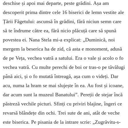
deschise și apoi mai departe, peste grădini. Așa am
descoperit prima dintre cele 16 biserici de lemn vestite ale
Țării Făgetului: ascunsă în grădini, fără niciun semn care
să te îndrume către ea, fără nicio plăcuță care să spună
povestea ei. Nana Stela mi-a explicat: „Duminică, noi
mergem la beserica ha de zid, că asta e monoment, adusă
de pe Veța, vechea vatră a satului. Era o vale și acolo o fo
vechea vatră. Cu multe perechi de boi or tras-o pe tăvălugi
până aici, și o fo mutată întreagă, așa cum o videți. Dar
acu, numa la hram se mai slujește în ea. Au fost și icoane,
dar acum sunt la muzeul Banatului”. Pereții de stejar încă
păstreză vechile picturi. Sfinți cu priviri blajine, îngeri ce
revarsă blândețe din ochi. Trei sute de ani, atât de veche
este biserica. Pe pisania de la intrare scrie: „Zugrăvitu-s-