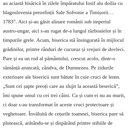
au aciastă bisărică în zilele împăratului Iosif alu doilia cu
blagoslovenia preosfinții Sale Sofronie a Timișorii…
1783”. Aici și-au găsit alinare românii sub imperiul
austro-ungar, aici s-au rugat de-a lungul războaielor și în
timpurile grele. Acum, biserica stă însingurată în mijlocul
grădinilor, printre rânduri de cucuruz și vrejuri de dovleci.
Pare și ea un rod al pământului, crescut acolo, dintr-o
sămânță aruncată, cândva, de Dumnezeu. Pe zidurile
exterioare ale bisericii sunt bătute în cuie cruci de lemn.
„Sunt cei șapte preoți care au slujit la această beserică”,
îmi spune omul cu cei trei câini. Ca și cum ei nu au murit,
ci doar s-au transformat în aceste cruci protectoare și
veghetoare. Învăluită de cețurile toamnei, biserica pare să
plutească, arătân­du-se și dispărând printre stihiile de