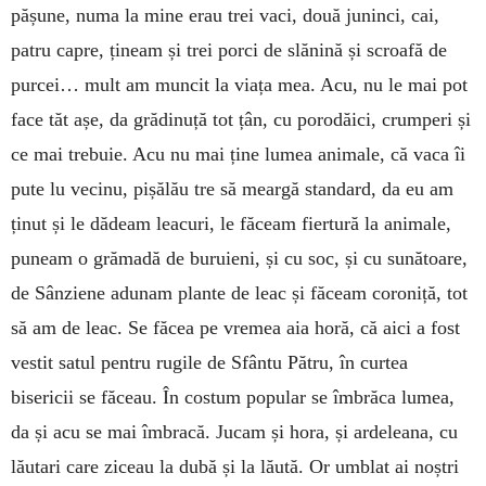
pășune, numa la mine erau trei vaci, două juninci, cai,
patru capre, țineam și trei porci de slănină și scroafă de
purcei… mult am muncit la viața mea. Acu, nu le mai pot
face tăt așe, da grădinuță tot țân, cu porodăici, crumperi și
ce mai trebuie. Acu nu mai ține lumea animale, că vaca îi
pute lu vecinu, pișălău tre să meargă standard, da eu am
ținut și le dădeam leacuri, le făceam fiertură la animale,
puneam o grămadă de buruieni, și cu soc, și cu sunătoare,
de Sânziene adunam plante de leac și făceam coroniță, tot
să am de leac. Se făcea pe vremea aia horă, că aici a fost
vestit satul pentru rugile de Sfântu Pătru, în curtea
bisericii se făceau. În costum popular se îmbrăca lumea,
da și acu se mai îmbracă. Jucam și hora, și ardeleana, cu
lăutari care ziceau la dubă și la lăută. Or umblat ai noștri