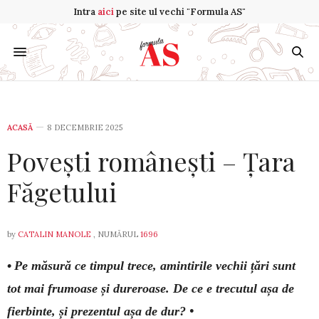
Intra
aici
pe site ul vechi "Formula AS"
ACASĂ
8 DECEMBRIE 2025
Povești românești – Țara
Făgetului
by
CATALIN MANOLE
, NUMĂRUL
1696
•
Pe măsură ce timpul trece, amintirile vechii țări sunt
tot mai frumoase și dureroase. De ce e trecutul așa de
fierbinte, și prezentul așa de dur? •