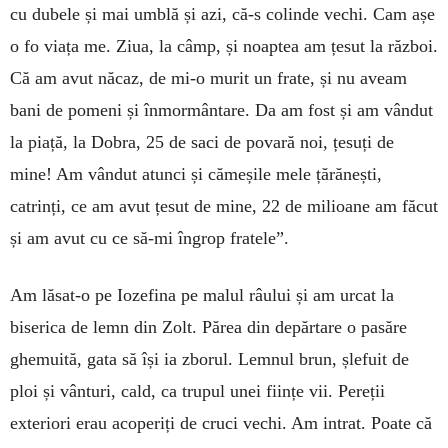
cu dubele și mai umblă și azi, că-s colinde vechi. Cam așe
o fo viața me. Ziua, la câmp, și noaptea am țesut la război.
Că am avut năcaz, de mi-o murit un frate, și nu aveam
bani de pomeni și înmormântare. Da am fost și am vândut
la piață, la Dobra, 25 de saci de povară noi, țesuți de
mine! Am vândut atunci și cămeșile mele țărănești,
catrinți, ce am avut țesut de mine, 22 de milioane am făcut
și am avut cu ce să-mi îngrop fratele”.
Am lăsat-o pe Iozefina pe malul râului și am urcat la
biserica de lemn din Zolt. Părea din depărtare o pasăre
ghemuită, gata să își ia zborul. Lemnul brun, șlefuit de
ploi și vânturi, cald, ca trupul unei ființe vii. Pereții
exteriori erau acoperiți de cruci vechi. Am intrat. Poate că