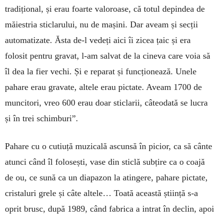
tradițional, și erau foarte valoroase, că totul depindea de
măiestria sticlarului, nu de mașini. Dar aveam și secții
automatizate. Ăsta de-l vedeți aici îi zicea țaic și era
folosit pentru gravat, l-am salvat de la cineva care voia să
îl dea la fier vechi. Și e reparat și funcționează. Unele
pahare erau gravate, altele erau pictate. Aveam 1700 de
muncitori, vreo 600 erau doar sticlarii, câteodată se lucra
și în trei schimburi”.
Pahare cu o cutiuță muzicală ascunsă în picior, ca să cânte
atunci când îl folosești, vase din sticlă subțire ca o coajă
de ou, ce sună ca un diapazon la atingere, pahare pictate,
cristaluri grele și câte altele… Toată această știință s-a
oprit brusc, după 1989, când fabrica a intrat în declin, apoi