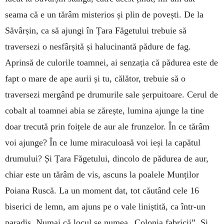
seama că e un tărâm misterios și plin de povești. De la
Săvârșin, ca să ajungi în Țara Făgetului trebuie să
traversezi o nesfârșită și halucinantă pădure de fag.
Aprinsă de culorile toamnei, ai senzația că pădurea este de
fapt o mare de ape aurii și tu, călător, trebuie să o
traversezi mergând pe drumurile sale șerpuitoare. Cerul de
cobalt al toamnei abia se zărește, lumina ajunge la tine
doar trecută prin foițele de aur ale frunzelor. În ce tărâm
voi ajunge? În ce lume miraculoasă voi ieși la capătul
drumului? Și Țara Făgetului, dincolo de pădurea de aur,
chiar este un tărâm de vis, ascuns la poalele Munților
Poiana Ruscă. La un moment dat, tot căutând cele 16
biserici de lemn, am ajuns pe o vale liniștită, ca într-un
paradis. Numai că locul se numea „Colonia fabricii”. Și