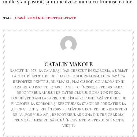
multe s-au păstrat, și îți încălzesc inima cu frumusețea lor.
TAGS:
ACASĂ
,
ROMÂNIA
,
SPIRITUALITATE
CATALIN MANOLE
NĂSCUT ÎN 1978, LA CĂLĂRAȘI, DAR CRESCUT ÎN SLOBOZIA, A URMAT
LA BUCURELTI STUDII DE FILOSOFIE ȘI JURNALISM. LUCREAZĂ CA
REPORTER PENTRU „DILEMA” ȘI „PLAI CU BOI”, COLABORÂND ÎN
PARALEL CU BBC, TELE7ABC, LA&I ETC. ÎN 2002, ESTE DECLARAT
REPORTERUL ANULUI DE CĂTRE CLUBUL ROMÂN DE PRESĂ.
LOCUIEȘTE 3 ANI LA PARIS, UNDE ÎȘI APROFUNDEAZĂ STUDIILE DE
FILOSOFIE LA SORBONA ȘI EFECTUEAZĂ STAGII DE PREGĂTIRE LA
„LIBERATION” ȘI RFI. ÎN 2005, SE ALĂTURA ECHIPEI DE REPORTERI
DE LA „FORMULA AS”. „REPORTERUL ARE UNA DINTRE CELE MAI
FRUMOASE MESERII: SĂ PUNĂ ÎN CUVINTE MISTERUL ȘI EMOȚIA
VIEȚII”.