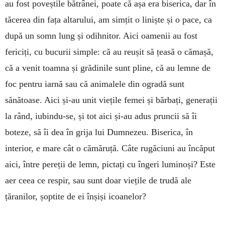
au fost poveștile bătrânei, poate că așa era biserica, dar în
tăcerea din fața altarului, am simțit o liniște și o pace, ca
după un somn lung și odihnitor. Aici oamenii au fost
fericiți, cu bucurii simple: că au reușit să țeasă o cămașă,
că a venit toamna și grădinile sunt pline, că au lemne de
foc pentru iarnă sau că animalele din ogradă sunt
sănătoase. Aici și-au unit viețile femei și bărbați, generații
la rând, iubindu-se, și tot aici și-au adus pruncii să îi
boteze, să îi dea în grija lui Dumnezeu. Biserica, în
interior, e mare cât o cămăruță. Câte rugăciuni au încăput
aici, între pereții de lemn, pictați cu îngeri luminoși? Este
aer ceea ce respir, sau sunt doar viețile de trudă ale
țăranilor, șoptite de ei înșiși icoanelor?