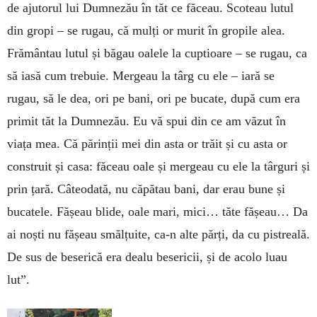
de ajutorul lui Dumnezău în tăt ce făceau. Scoteau lutul
din gropi – se rugau, că mulți or murit în gropile alea.
Frământau lutul și băgau oalele la cuptioare – se rugau, ca
să iasă cum trebuie. Mergeau la târg cu ele – iară se
rugau, să le dea, ori pe bani, ori pe bucate, după cum era
primit tăt la Dumnezău. Eu vă spui din ce am văzut în
viața mea. Că părinții mei din asta or trăit și cu asta or
construit și casa: făceau oale și mergeau cu ele la târguri și
prin țară. Câteodată, nu căpătau bani, dar erau bune și
bucatele. Fășeau blide, oale mari, mici… tăte fășeau… Da
ai noști nu fășeau smălțuite, ca-n alte părți, da cu pistreală.
De sus de beserică era dealu besericii, și de acolo luau
lut”.