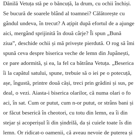
Dănilă Vetuța stă pe o băncuță, la drum, cu ochii închiși.
Se bucură de soarele blând al toamnei? Călătorește cu
gândul undeva, în trecut? A ațipit după efortul de a ajunge
aici, mergând sprijinită în două cârje? Îi spun „Bună
ziua”, deschide ochii și mă privește pierdută. O rog să îmi
spună ceva despre biserica veche de lemn din Jupânești,
ce pare adormită, și ea, la fel ca bătrâna Vetuța. „Beserica
îi la capătul satului, spune, trebuie să o iei pe o potecuță,
așe, îngustă, printre două căși, treci prin grădini și sus, pe
deal, o vezi. Aiasta-i biserica olarilor, că numa olari o fo
aci, în sat. Cum or putut, cum n-or putut, or strâns bani și
or făcut beserică în cheotori, cu totu din lemn, ea îi din
stejar și acoperișul îi din șindrilă, da și cuiele toate îs din
lemn. Or ridicat-o oamenii, că aveau nevoie de puterea și