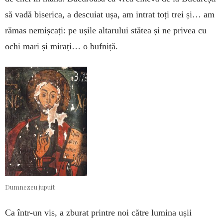
să vadă biserica, a descuiat ușa, am intrat toți trei și… am
rămas nemișcați: pe ușile altarului stătea și ne privea cu
ochi mari și mirați… o bufniță.
Dumnezeu jupuit
Ca într-un vis, a zburat printre noi către lumina ușii