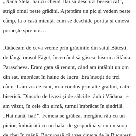
„Nană Stela, hai cu cheia! Hai să deschizi besearica!”,
strigă omul peste grădini. Așteptăm un pic și vedem peste
câmp, la o casă micuță, cum se deschide portița și cineva
pornește spre noi…
Rătăceam de ceva vreme prin grădinile din satul Bătești,
de lângă orașul Făget, încercând să găsesc biserica Sfânta
Parascheva. Eram gata să renunț, când am întâlnit un om
din sat, îmbrăcat în haine de lucru. Era însoțit de trei
câini. I-am zis ce caut, m-a condus prin alte grădini, către
biserică. Dincolo de livezi și de sălciile râului Vădana, i-
am văzut, în cele din urmă, turnul îmbrăcat în șindrilă.
„Hai nană, hai!”. Femeia se grăbea, mergând rău cu un
picior, îmbrăcată cu un halat de gospodină și cu un snop
de chei în mână. Bucuroasă că vrea cineva de la București