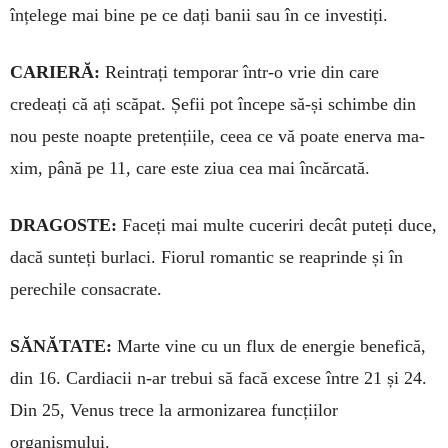
înțelege mai bine pe ce dați banii sau în ce investiți.
CARIERĂ:
Reintrați temporar în­tr-o vrie din care
credeați că ați scăpat. Șefii pot începe să-și schimbe din
nou peste noapte preten­țiile, ceea ce vă poate enerva ma­
xim, până pe 11, care este ziua cea mai încărcată.
DRAGOSTE:
Faceți mai multe cuceriri decât puteți du­ce,
dacă sunteți burlaci. Fiorul ro­mantic se reaprinde și în
perechile consacrate.
SĂNĂTATE:
Marte vine cu un flux de energie benefică,
din 16. Car­diacii n-ar trebui să facă excese între 21 și 24.
Din 25, Venus trece la armo­nizarea funcțiilor
organismului.