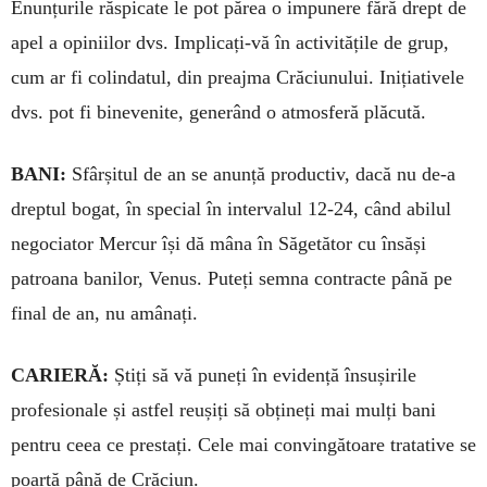
Enunțurile răspicate le pot părea o impunere fără drept de
apel a opiniilor dvs. Implicați-vă în activitățile de grup,
cum ar fi colindatul, din preajma Crăciunului. Inițiativele
dvs. pot fi bi­nevenite, generând o atmosferă plă­cută.
BANI:
Sfârșitul de an se anunță productiv, dacă nu de-a
dreptul bogat, în special în intervalul 12-24, când abilul
negociator Mercur își dă mâna în Săgetător cu însăși
patroana ba­nilor, Venus. Puteți semna contracte până pe
final de an, nu amânați.
CARIERĂ:
Știți să vă puneți în evidență în­sușirile
profesionale și astfel reușiți să obțineți mai mulți bani
pentru ceea ce prestați. Cele mai convin­gătoare tratative se
poartă până de Crăciun.