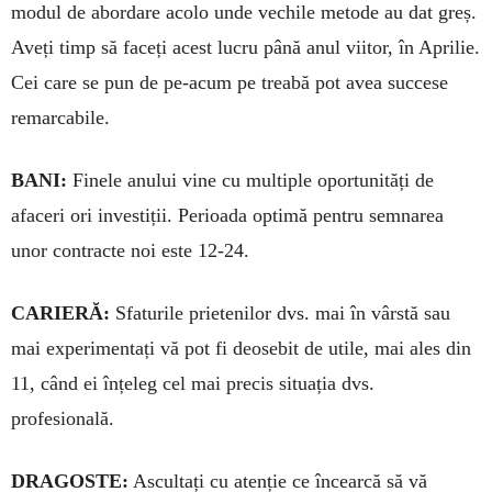
modul de abordare acolo unde vechile metode au dat greș.
Aveți timp să faceți acest lucru până anul viitor, în Aprilie.
Cei care se pun de pe-acum pe treabă pot avea succese
remarcabile.
BANI:
Finele anului vine cu mul­tiple oportunități de
afaceri ori inves­tiții. Perioada optimă pentru semnarea
unor contracte noi este 12-24.
CARIERĂ:
Sfaturile prietenilor dvs. mai în vârstă sau
mai experi­men­tați vă pot fi deosebit de utile, mai ales din
11, când ei înțeleg cel mai precis situația dvs.
profesională.
DRAGOSTE:
Ascultați cu atenție ce încearcă să vă