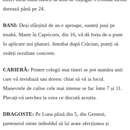
durează până pe 24.
BANI:
Deși sfârșitul de an e aproape, sunteți puși pe
treabă. Marte în Capricorn, din 16, vă dă forța de-a pune
în aplicare noi planuri. Imediat du­pă Crăciun, puteți să
vedeți rezultate concrete.
CARIERĂ:
Printre colegii mai tineri se pot număra unii
care vă invidiază sau doresc chiar să vă ia locul.
Manevrele de culise cele mai in­tense se fac între 7 și 11.
Plecați-vă urechea la ceea ce discută aceștia.
DRAGOSTE:
Pe Luna plină din 5, din Ge­meni,
partenerul simte imboldul să își arate afec­ți­u­nea și