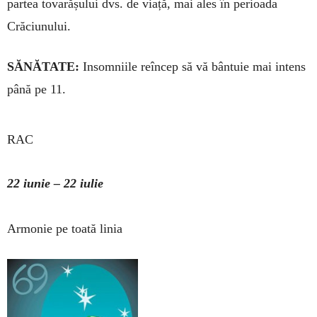
partea tovarășului dvs. de viață, mai ales în perioada
Crăciunului.
SĂNĂTATE:
Insomniile reîn­cep să vă bântuie mai intens
până pe 11.
RAC
22 iunie – 22 iulie
Armonie pe toată linia