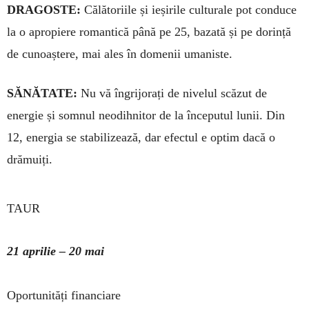
DRAGOSTE:
Călătoriile și ieși­rile culturale pot conduce
la o apropiere romantică până pe 25, bazată și pe dorință
de cunoaștere, mai ales în domenii umaniste.
SĂNĂTATE:
Nu vă îngrijorați de nivelul scăzut de
energie și som­nul neodihnitor de la începutul lu­nii. Din
12, energia se stabili­zează, dar efectul e optim dacă o
drămuiți.
TAUR
21 aprilie – 20 mai
Oportunități financiare