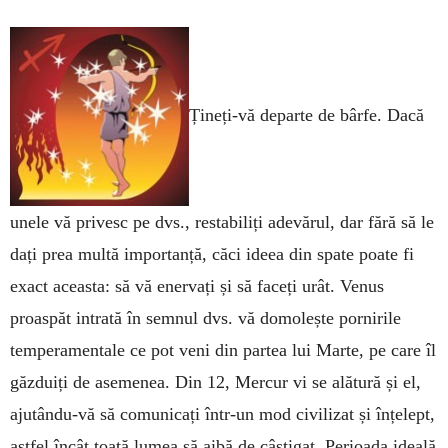
Țineți-vă departe de bâr­fe. Dacă
unele vă pri­vesc pe dvs., restabiliți adevărul, dar fără să le
dați prea multă importanță, căci ideea din spate poate fi
exact aceasta: să vă enervați și să faceți urât. Venus
proaspăt intrată în semnul dvs. vă domolește pornirile
temperamentale ce pot veni din partea lui Marte, pe care îl
găzduiți de ase­me­nea. Din 12, Mercur vi se alătură și el,
ajutân­du-vă să comunicați într-un mod civilizat și înțe­lept,
astfel încât toată lumea să aibă de câștigat. Perioada ideală