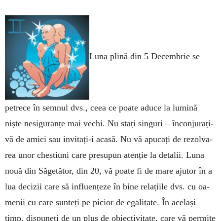
Luna plină din 5 Decembrie se
petrece în semnul dvs., ceea ce poate aduce la lumină
niște nesiguranțe mai vechi. Nu stați sin­guri – înconjurați-
vă de amici sau invitați-i acasă. Nu vă apu­cați de rezol­va­
rea unor ches­tiuni care pre­supun atenție la detalii. Lu­na
nouă din Săgetător, din 20, vă poate fi de mare ajutor în a
lua decizii care să influ­ențeze în bine relațiile dvs. cu oa­
menii cu care sunteți pe picior de egalitate. În același
timp, dispuneți de un plus de obiectivitate, care vă permite