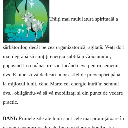
Trăiți mai mult latura spirituală a
sărbătorilor, decât pe cea organizatorică, agitată. V-ați dori
mai degrabă să simțiți energia subtilă a Crăciunului,
poposind la o mânăstire sau făcând ceva pentru semenii
dvs. E bine să vă dedicați unor astfel de preocupări până
la mijlocul lunii, când Marte cel energic intră în semnul
dvs., obligându-vă să vă mobilizați și din punct de vedere
practic.
BANI:
Primele zile ale lunii sunt cele mai pro­mițătoare în
privința veniturilor directe (nu e ex­clusă o bonificație