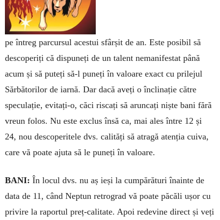
pe întreg parcursul acestui sfârșit de an. Este posibil să
descoperiți că dispuneți de un ta­lent nemanifestat până
acum și să pu­teți să-l puneți în valoare exact cu prilejul
Sărbătorilor de iarnă. Dar dacă aveți o înclinație către
speculație, evitați-o, căci riscați să aruncați niște bani fără
vre­un folos. Nu este exclus însă ca, mai ales între 12 și
24, nou desco­pe­ritele dvs. calități să atragă atenția cui­va,
care vă poate ajuta să le puneți în valoare.
BANI:
În locul dvs. nu aș ieși la cumpărături înainte de
data de 11, când Neptun retrograd vă poate păcăli ușor cu
privire la raportul preț-calitate. Apoi redevine direct și veți