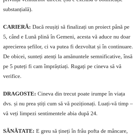
substanțială).
CARIERĂ:
Dacă reușiți să finalizați un proiect până pe
5, când e Lună plină în Gemeni, acesta vă aduce nu doar
aprecierea șefilor, ci va putea fi dezvoltat și în continuare.
De obicei, sunteți atenți la amănuntele semnificative, însă
pe 5 puteți fi cam împrăștiați. Rugați pe cineva să vă
verifice.
DRAGOSTE:
Cineva din trecut poate irumpe în viața
dvs. și nu prea știți cum să vă poziționați. Luați-vă timp –
vă veți limpezi sentimentele abia după 24.
SĂNĂTATE:
E greu să țineți în frâu pofta de mâncare,