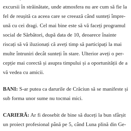
excursii în străinătate, unde atmos­fera nu are cum să fie la
fel de reu­șită ca aceea care se cre­ează când sunteți împre­
ună cu cei dragi. Cel mai bine este să vă faceți programul
social de Sărbători, după data de 10, deoarece înainte
riscați să vă ilu­zionați că aveți timp să par­ticipați la mai
multe întruniri decât sunteți în stare. Ulte­rior aveți o per­
cepție mai corectă și asupra timpului și a opor­tunității de a
vă vedea cu amicii.
BANI:
S-ar putea ca darurile de Crăciun să se manifeste și
sub forma unor sume nu tocmai mici.
CARIERĂ:
Ar fi deosebit de bine să duceți la bun sfârșit
un proiect profesional până pe 5, când Luna plină din Ge­