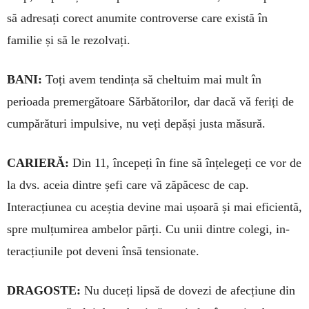
să adre­sați corect anumite controverse care există în
familie și să le rezol­vați.
BANI:
Toți avem ten­dința să cheltuim mai mult în
perioada pre­mergătoare Sărbătorilor, dar dacă vă feriți de
cumpărături impulsive, nu veți depăși justa măsură.
CARIERĂ:
Din 11, începeți în fine să înțelegeți ce vor de
la dvs. aceia dintre șefi care vă zăpăcesc de cap.
Interacțiunea cu aceștia devine mai ușoară și mai efi­cientă,
spre mulțumirea ambelor părți. Cu unii dintre colegi, in­
teracțiunile pot deveni însă ten­sionate.
DRAGOSTE:
Nu duceți lipsă de dovezi de afecțiune din