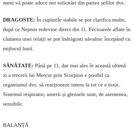
meni vă poate aduce noi solicitări din partea șefilor dvs.
DRAGOSTE:
În cuplurile sta­bile se pot clarifica multe,
după ce Nep­tun redevine direct din 11. Fe­cioarele aflate în
căutarea unei relații se pot îndrăgosti năvalnic începând cu
mijlocul lunii.
SĂNĂTATE:
Până pe 11, dar mai ales în această ultimă
zi a tre­ce­rii lui Mercur prin Scorpion e posibil ca
organismul dvs. să reacționeze in­tens la tot ce e toxic.
Sistemul res­pirator, umerii și gleznele sunt, de asemenea,
sensibile.
BALANȚĂ