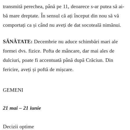
transmită perechea, pâ­nă pe 11, deoarece s-ar putea să ai­
bă mare dreptate. În sensul că ați în­ceput din nou să vă
comportați ca și când nu aveți de dat socoteală nimănui.
SĂNĂTATE:
Decembrie nu adu­ce schimbări mari ale
formei dvs. fizice. Pofta de mâncare, dar mai ales de
dulciuri, poate fi accentuată până după Crăciun. Din
fericire, aveți și poftă de mișcare.
GEMENI
21 mai – 21 iunie
Decizii optime