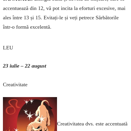
accen­tuea­ză din 12, vă pot incita la efor­turi excesive, mai
ales între 13 și 15. Evitați-le și veți petrece Sărbătorile
într-o formă excelentă.
LEU
23 iulie – 22 august
Creativitate
Creativitatea dvs. este accen­tua­tă