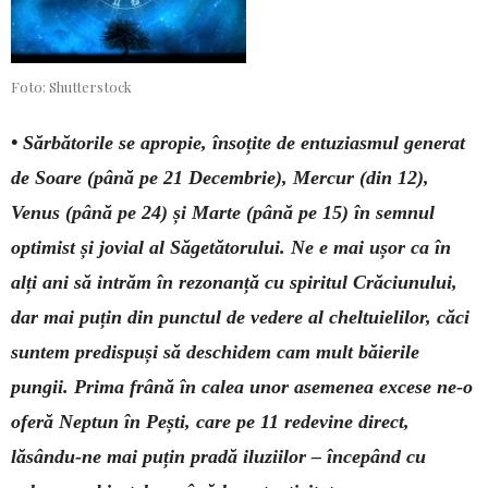
Foto: Shutterstock
• Sărbătorile se apropie, însoțite de entuziasmul generat
de Soare (până pe 21 Decembrie), Mercur (din 12),
Venus (până pe 24) și Marte (până pe 15) în semnul
optimist și jovial al Săgetătorului. Ne e mai ușor ca în
alți ani să intrăm în rezonanță cu spiritul Crăciunului,
dar mai puțin din punctul de vedere al cheltuielilor, căci
suntem predispuși să deschidem cam mult băierile
pungii. Prima frână în calea unor asemenea excese ne-o
oferă Neptun în Pești, care pe 11 redevine direct,
lăsându-ne mai puțin pradă iluziilor – începând cu