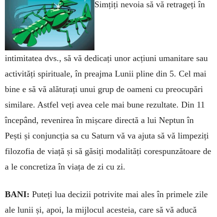
Simțiți nevoia să vă retrageți în
intimitatea dvs., să vă de­di­cați unor acțiuni umanitare sau
ac­tivități spirituale, în preajma Lunii pline din 5. Cel mai
bi­ne e să vă alăturați unui grup de oameni cu preo­cu­pări
si­mi­lare. Astfel veți avea cele mai bune rezul­tate. Din 11
în­cepând, reve­nirea în mișcare directă a lui Neptun în
Pești și con­juncția sa cu Saturn vă va ajuta să vă limpeziți
filozofia de viață și să găsiți mo­dalități corespunzătoare de
a le concretiza în viața de zi cu zi.
BANI:
Puteți lua decizii po­tri­vite mai ales în primele zile
ale lunii și, apoi, la mijlocul acesteia, care să vă aducă