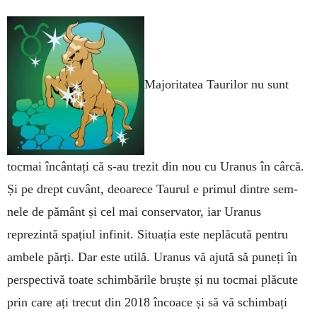
Majoritatea Tau­ri­lor nu sunt
toc­mai încântați că s-au trezit din nou cu Uranus în cârcă.
Și pe drept cuvânt, deoarece Taurul e primul dintre sem­
nele de pământ și cel mai conservator, iar Uranus
reprezintă spațiul infinit. Situația este neplăcută pentru
ambele părți. Dar este utilă. Uranus vă ajută să pu­neți în
perspectivă toate schim­bările bruște și nu tocmai plăcute
prin care ați trecut din 2018 încoace și să vă schimbați