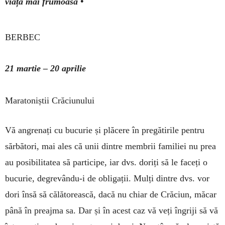
viața mai frumoasă •
BERBEC
21 martie – 20 aprilie
Maratoniștii Crăciunului
Vă angrenați cu bucurie și plăcere în pregătirile pentru
sărbători, mai ales că unii dintre membrii familiei nu prea
au posi­bilitatea să participe, iar dvs. doriți să le faceți o
bucurie, degre­vându-i de obligații. Mulți dintre dvs. vor
dori însă să călătorească, dacă nu chiar de Crăciun, măcar
pâ­nă în preajma sa. Dar și în acest caz vă veți îngriji să vă