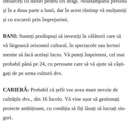
întoarceți cu daruri pentru cei dragi. Neastâm­părul per­sistă
și în a doua parte a lu­nii, dar în acest răstimp vă mulțu­miți
și cu excursii prin împrejurimi.
BANI:
Sunteți predispuși să investiți în călătorii care să
vă lăr­gească orizontul cultural, în specta­cole sau lecturi
menite să facă același lucru. Vă puteți împrie­teni, cel mai
probabil până pe 24, cu per­soane care să vă ajute să câști­
gați de pe urma culturii dvs.
CARIERĂ:
Probabil că șefii vor avea mare nevoie de
calitățile dvs., din 16 încolo. Vă vine ușor să gestionați
proiecte ambițioase, cu con­diția să fiți lăsați să lucrați sin­
guri.