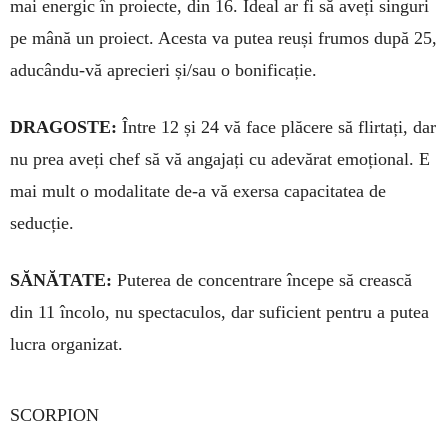
mai energic în proiecte, din 16. Ideal ar fi să aveți singuri
pe mână un proiect. Acesta va putea reuși frumos după 25,
aducându-vă aprecieri și/sau o bonificație.
DRAGOSTE:
Între 12 și 24 vă face plăcere să flirtați, dar
nu prea aveți chef să vă angajați cu adevărat emoțional. E
mai mult o modalitate de-a vă exersa capacitatea de
seducție.
SĂNĂTATE:
Puterea de concentrare începe să crească
din 11 încolo, nu spectaculos, dar suficient pentru a putea
lucra organizat.
SCORPION