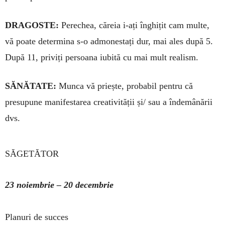
DRAGOSTE:
Perechea, căreia i-ați înghițit cam multe,
vă poate determina s-o admonestați dur, mai ales după 5.
După 11, priviți persoana iubită cu mai mult realism.
SĂNĂTATE:
Munca vă priește, probabil pen­tru că
presupune manifestarea creativității și/ sau a îndemânării
dvs.
SĂGETĂTOR
23 noiembrie – 20 decembrie
Planuri de succes