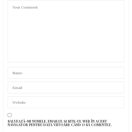
SALVEAZĂ-MI NUMELE, EMAILUL ȘI SITE-UL WEB ÎN ACEST
NAVIGATOR PENTRU DATA VIITOARE CÂND O SĂ COMENTEZ.