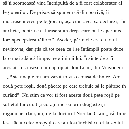
să îi scornească vina închipuită de a fi fost colaborator al
legionarilor. De prisos să spunem că dimpotrivă, îi
mustrase mereu pe legionari, așa cum avea să declare și în
anchete, pentru că „furaseră un drept care nu le aparținea
lor: «pedepsirea răilor»”. Așadar, părintele era cu totul
nevinovat, dar știa că tot ceea ce i se întâmplă poate duce
la o mai adâncă limpezire a inimii lui. Înainte de a fi
arestat, îi spusese unui apropiat, Ion Lupu, din Voivodeni
– „Astă noapte mi-am văzut în vis cămașa de botez. Am
două pete roșii, două păcate pe care trebuie să le plătesc în
curând”. Nu știm ce vor fi fost aceste două pete roșii pe
sufletul lui curat și curățit mereu prin dragoste și
rugăciune, dar știm, de la doctorul Nicolae Crăiuț, cât bine
le-a făcut celor oropsiți care au fost închiși cu el la sediul