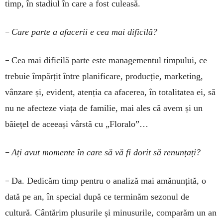
timp, în stadiul în care a fost culeasă.
–
Care parte a afacerii e cea mai dificilă?
–
Cea mai dificilă parte este managementul timpului, ce
trebuie împărțit între planificare, producție, marketing,
vânzare și, evident, atenția ca afacerea, în totalitatea ei, să
nu ne afecteze viața de familie, mai ales că avem și un
băiețel de aceeași vârstă cu „Floralo”…
–
Ați avut momente în care să vă fi dorit să renunțați?
–
Da. Dedicăm timp pentru o analiză mai amănunțită, o
dată pe an, în special după ce terminăm sezonul de
cultură. Cântărim plusurile și minusurile, comparăm un an