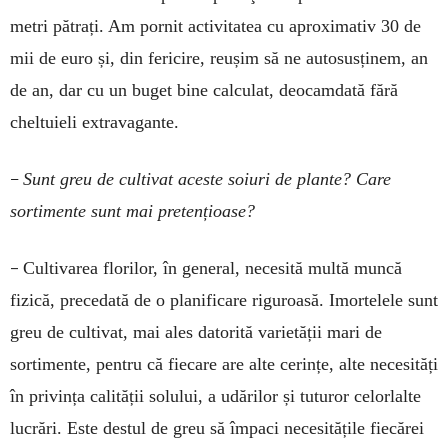
metri pătrați. Am pornit activitatea cu aproximativ 30 de
mii de euro și, din fericire, reușim să ne autosusținem, an
de an, dar cu un buget bine calculat, deocamdată fără
cheltuieli extravagante.
–
Sunt greu de cultivat aceste soiuri de plante? Care
sortimente sunt mai pretențioase?
–
Cultivarea florilor, în general, necesită multă muncă
fizică, precedată de o planificare riguroasă. Imortelele sunt
greu de cultivat, mai ales datorită varietății mari de
sortimente, pentru că fiecare are alte cerințe, alte necesități
în privința calității solului, a udărilor și tuturor celorlalte
lucrări. Este destul de greu să împaci necesitățile fiecărei