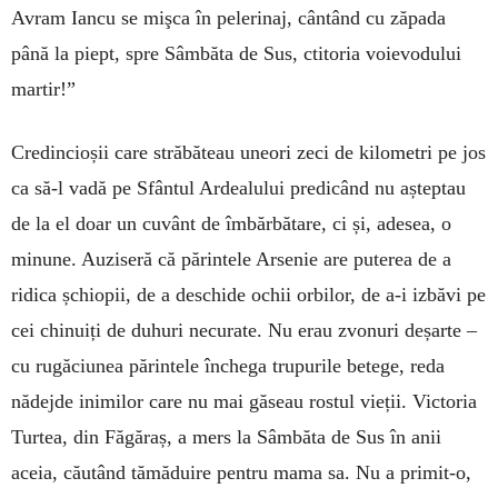
Avram Iancu se mişca în pelerinaj, cântând cu zăpada
până la piept, spre Sâmbăta de Sus, ctitoria voievodului
martir!”
Credincioșii care străbăteau uneori zeci de kilometri pe jos
ca să-l vadă pe Sfântul Ardealului predicând nu așteptau
de la el doar un cuvânt de îmbărbătare, ci și, adesea, o
minune. Auziseră că părintele Arsenie are puterea de a
ridica șchiopii, de a deschide ochii orbilor, de a-i izbăvi pe
cei chinuiți de duhuri necurate. Nu erau zvonuri deșarte –
cu rugăciunea părintele închega trupurile betege, reda
nădejde inimilor care nu mai găseau rostul vieții. Victoria
Turtea, din Făgăraș, a mers la Sâmbăta de Sus în anii
aceia, căutând tămăduire pentru mama sa. Nu a primit-o,