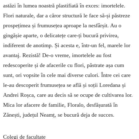
astăzi în lumea noastră plastifiată în exces: imortelele.
Flori naturale, dar a căror structură le face să-și păstreze
prospețimea și frumusețea aproape la nesfârșit. Au o
gingășie aparte, o delicatețe care-ți bucură privirea,
indiferent de anotimp. Și acesta e, într-un fel, marele lor
avantaj. Rezistă! De-o vreme, imortelele au fost
redescoperite și de afacerile cu flori, păstrate așa cum
sunt, ori vopsite în cele mai diverse culori. Între cei care
le-au descoperit frumusețea se află și soții Loredana și
Andrei Roșca, care au decis să se ocupe de cultivarea lor.
Mica lor afacere de familie, Floralo, desfășurată în
Zănești, județul Neamț, se bucură deja de succes.
Colegi de facultate