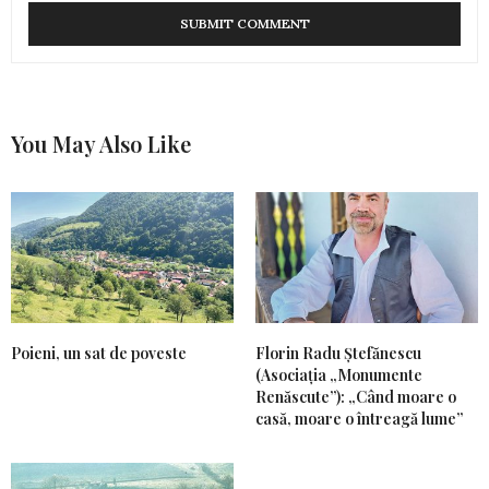
You May Also Like
Poieni, un sat de poveste
Florin Radu Ștefănescu
(Asociația „Monumente
Renăscute”): „Când moare o
casă, moare o întreagă lume”