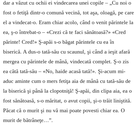
dar a văzut cu ochii ei vindecarea unei copile – „Cu noi o
fost o fetiţă dintr-o comună vecină, tot aşa, oloagă, pe care
el a vindecat-o. Eram chiar acolo, când o venit părintele la
ea, ş-o întrebat-o – «Crezi că te faci sănătoasă?» «Cred
părinte! Cred!» Ş-apăi s-o băgat părintele cu ea în
biserică. A dus-o tată-său cu scaunul, şi când a ieşit afară
mergea cu părintele de mână, vindecată complet. Ş-o zis
ea cătă tată-său – «No, haide acasă tată!». Şi-acum mi-
aduc aminte cum o mers fetiţa aia de mână cu tată-său de
la biserică şi până la clopotniţă! Ş-apăi, din clipa aia, ea o
fost sănătoasă, s-o măritat, o avut copii, şi-o trăit liniştită.
Păcat că o murit şi nu vă mai poate povesti chiar ea. O
murit de bătrâneţe…”.