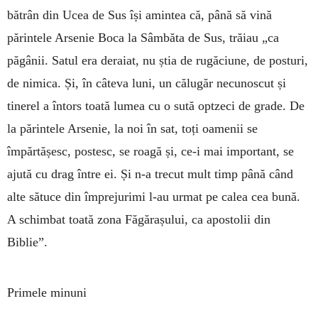
bătrân din Ucea de Sus își amintea că, până să vină
părintele Arsenie Boca la Sâmbăta de Sus, trăiau „ca
păgânii. Satul era deraiat, nu știa de rugăciune, de posturi,
de nimica. Și, în câteva luni, un călugăr necunoscut și
tinerel a întors toată lumea cu o sută optzeci de grade. De
la părintele Arsenie, la noi în sat, toți oamenii se
împărtășesc, postesc, se roagă și, ce-i mai important, se
ajută cu drag între ei. Și n-a trecut mult timp până când
alte sătuce din împrejurimi l-au urmat pe calea cea bună.
A schimbat toată zona Făgărașului, ca apostolii din
Biblie”.
Primele minuni