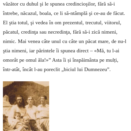
văzător cu duhul şi le spunea credincioşilor, fără să-i
întrebe, năcazul, boala, ce li să-ntâmplă şi ce-au de făcut.
El ştia totul, şi vedea în om prezentul, trecutul, viitorul,
păcatul, credinţa sau necredinţa, fără să-i zică nimeni,
nimic. Mai venea câte unul cu câte un păcat mare, de nu-l
ştia nimeni, iar părintele îi spunea direct – «Mă, tu l-ai
omorât pe omul ăla!»” Asta îi și înspăimânta pe mulți,
într-atât, încât l-au poreclit „biciul lui Dumnezeu”.