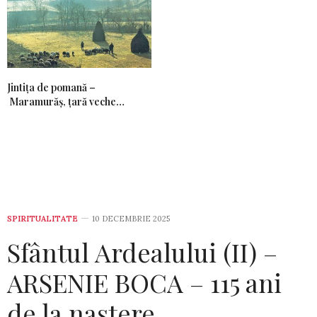
Jintiţa de pomană –
Maramurăş, ţară veche…
SPIRITUALITATE
10 DECEMBRIE 2025
Sfântul Ardealului (II) –
ARSENIE BOCA – 115 ani
de la naștere