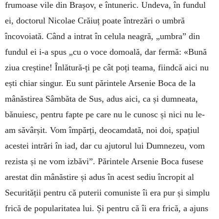
frumoase vile din Brașov, e întuneric. Undeva, în fundul
ei, doctorul Nicolae Crăiuț poate întrezări o umbră
încovoiată. Când a intrat în celula neagră, „umbra” din
fundul ei i-a spus „cu o voce domoală, dar fermă: «Bună
ziua creștine! Înlătură-ți pe cât poți teama, fiindcă aici nu
ești chiar singur. Eu sunt părintele Arsenie Boca de la
mânăstirea Sâmbăta de Sus, adus aici, ca și dumneata,
bănuiesc, pentru fapte pe care nu le cunosc și nici nu le-
am săvârșit. Vom împărți, deocamdată, noi doi, spațiul
acestei intrări în iad, dar cu ajutorul lui Dumnezeu, vom
rezista și ne vom izbăvi”. Părintele Arsenie Boca fusese
arestat din mânăstire și adus în acest sediu încropit al
Securității pentru că puterii comuniste îi era pur și simplu
frică de popularitatea lui. Și pentru că îi era frică, a ajuns