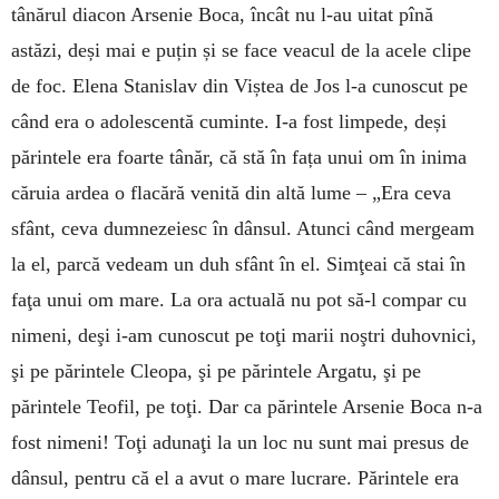
tânărul diacon Arsenie Boca, încât nu l-au uitat pînă
astăzi, deși mai e puțin și se face veacul de la acele clipe
de foc. Elena Stanislav din Viștea de Jos l-a cunoscut pe
când era o adolescentă cuminte. I-a fost limpede, deși
părintele era foarte tânăr, că stă în fața unui om în inima
căruia ardea o flacără venită din altă lume – „Era ceva
sfânt, ceva dumnezeiesc în dânsul. Atunci când mergeam
la el, parcă vedeam un duh sfânt în el. Simţeai că stai în
faţa unui om mare. La ora actuală nu pot să-l compar cu
nimeni, deşi i-am cunoscut pe toţi marii noştri duhovnici,
şi pe părintele Cleopa, şi pe părintele Argatu, şi pe
părintele Teofil, pe toţi. Dar ca părintele Arsenie Boca n-a
fost nimeni! Toţi adunaţi la un loc nu sunt mai presus de
dânsul, pentru că el a avut o mare lucrare. Părintele era