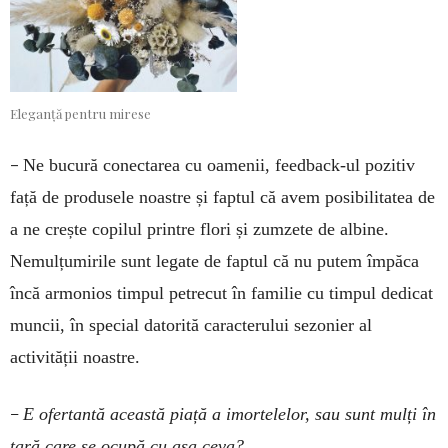
Eleganță pentru mirese
–
Ne bucură conectarea cu oamenii, feedback-ul pozitiv
față de produsele noastre și faptul că avem posibilitatea de
a ne crește copilul printre flori și zumzete de albine.
Nemulțumirile sunt legate de faptul că nu putem împăca
încă armonios timpul petrecut în familie cu timpul dedicat
muncii, în special datorită caracterului sezonier al
activității noastre.
–
E ofertantă această piață a imortelelor, sau sunt mulți în
țară care se ocupă cu așa ceva?