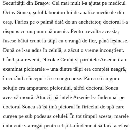
Securității din Brașov. Cel mai mult l-a ajutat pe medicul
Octav Sonea, șeful laboratorului de analize medicale din
oraș. Furios pe o palmă dată de un anchetator, doctorul i-a
răspuns cu un pumn năprasnic. Pentru revolta aceasta,
fusese bătut crunt la tălpi cu o rangă de fier, până leșinase.
După ce l-au adus în celulă, a zăcut o vreme inconștient.
Când și-a revenit, Nicolae Crăiuț și părintele Arsenie i-au
examinat picioarele – una dintre tălpi era complet neagră,
în curând a început să se cangreneze. Părea că singura
soluție era amputarea piciorului, altfel doctorul Sonea
avea să moară. Atunci, părintele Arsenie l-a îndemnat pe
doctorul Sonea să își țină piciorul în firicelul de apă care
curgea pe sub podeaua celulei. În tot timpul acesta, marele
duhovnic s-a rugat pentru el și l-a îndemnat să facă același