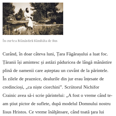
În curtea Mânăstirii Sâmbăta de Sus
Curând, în doar câteva luni, Țara Făgărașului a luat foc.
Țăranii își amintesc și astăzi păduricea de lângă mânăstire
plină de oamenii care așteptau un cuvânt de la părintele.
În zilele de praznice, dealurile din jur erau înțesate de
credincioși, „ca niște ciorchini”. Scriitorul Nichifor
Crainic avea să-i scrie părintelui: „A fost o vreme când te-
am ştiut pictor de suflete, după modelul Domnului nostru
Iisus Hristos. Ce vreme înălţătoare, când toată ţara lui