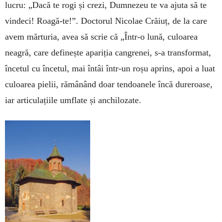
lucru: „Dacă te rogi și crezi, Dumnezeu te va ajuta să te
vindeci! Roagă-te!”. Doctorul Nicolae Crăiuț, de la care
avem mărturia, avea să scrie că „Într-o lună, culoarea
neagră, care definește apariția cangrenei, s-a transformat,
încetul cu încetul, mai întâi într-un roșu aprins, apoi a luat
culoarea pielii, rămânând doar tendoanele încă dureroase,
iar articulațiile umflate și anchilozate.