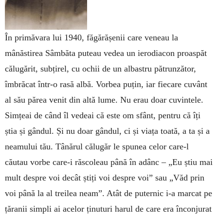
În primăvara lui 1940, făgărășenii care veneau la
mânăstirea Sâmbăta puteau vedea un ierodiacon proaspăt
călugărit, subțirel, cu ochii de un albastru pătrunzător,
îmbrăcat într-o rasă albă. Vorbea puțin, iar fiecare cuvânt
al său părea venit din altă lume. Nu erau doar cuvintele.
Simțeai de când îl vedeai că este om sfânt, pentru că îți
știa și gândul. Și nu doar gândul, ci și viața toată, a ta și a
neamului tău. Tânărul călugăr le spunea celor care-l
căutau vorbe care-i răscoleau până în adânc – „Eu știu mai
mult despre voi decât știți voi despre voi” sau „Văd prin
voi până la al treilea neam”. Atât de puternic i-a marcat pe
țăranii simpli ai acelor ținuturi harul de care era înconjurat