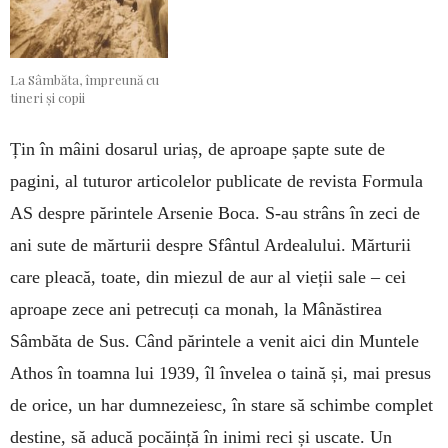
La Sâmbăta, împreună cu
tineri și copii
Țin în mâini dosarul uriaș, de aproape șapte sute de
pagini, al tuturor articolelor publicate de revista Formula
AS despre părintele Arsenie Boca. S-au strâns în zeci de
ani sute de mărturii despre Sfântul Ardealului. Mărturii
care pleacă, toate, din miezul de aur al vieții sale – cei
aproape zece ani petrecuți ca monah, la Mânăstirea
Sâmbăta de Sus. Când părintele a venit aici din Muntele
Athos în toamna lui 1939, îl învelea o taină și, mai presus
de orice, un har dumnezeiesc, în stare să schimbe complet
destine, să aducă pocăință în inimi reci și uscate. Un