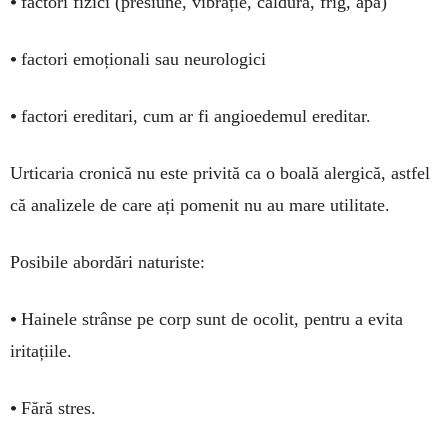
•
factori fizici (presiune, vibrație, căldură, frig, apă)
•
factori emoționali sau neurologici
•
factori ereditari, cum ar fi angioedemul ereditar.
Urticaria cronică nu este privită ca o boală alergică, astfel
că analizele de care ați pomenit nu au mare utilitate.
Posibile abordări naturiste:
•
Hainele strânse pe corp sunt de ocolit, pentru a evita
iritațiile.
•
Fără stres.