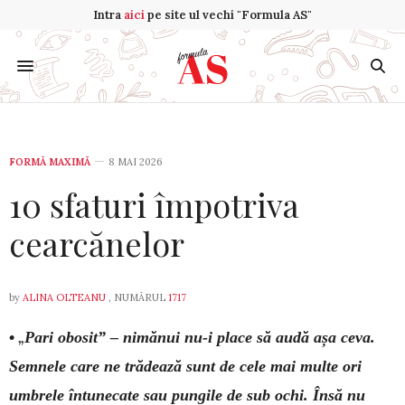
Intra
aici
pe site ul vechi "Formula AS"
FORMĂ MAXIMĂ
8 MAI 2026
10 sfaturi împotriva
cearcănelor
by
ALINA OLTEANU
, NUMĂRUL
1717
• „
Pari obosit” – nimănui nu-i place să audă așa ceva.
Semnele care ne trădează sunt de cele mai multe ori
umbrele întunecate sau pungile de sub ochi. Însă nu