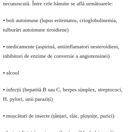
necunoscută. Între cele bănuite se află următoarele:
•
boli autoimune (lupus eritematos, crioglobulinemia,
tulburări autoimune tiroidiene)
•
medicamente (aspirină, antiinflamatori nesteroidieni,
inhibitori de enzime de conversie a angiotensinei)
•
alcool
•
infecții (hepatită B sau C, herpes simplex, streptococi,
H. pylori, unii paraziți)
•
mușcături de insecte (țânțari, râie, ploșnițe, purici)