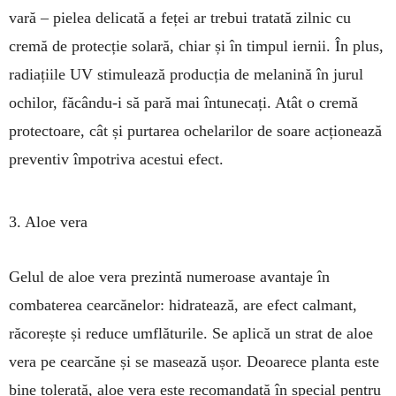
vară – pielea delicată a feței ar trebui tratată zilnic cu
cremă de protecție solară, chiar și în timpul iernii. În plus,
radiațiile UV stimulează producția de melanină în jurul
ochilor, făcându-i să pară mai întunecați. Atât o cremă
protectoare, cât și purtarea ochelarilor de soare acționează
preventiv împotriva acestui efect.
3. Aloe vera
Gelul de aloe vera prezintă numeroase avantaje în
combaterea cearcănelor: hidratează, are efect calmant,
răcorește și reduce umflăturile. Se aplică un strat de aloe
vera pe cearcăne și se masează ușor. Deoarece planta este
bine tolerată, aloe vera este recomandată în special pentru