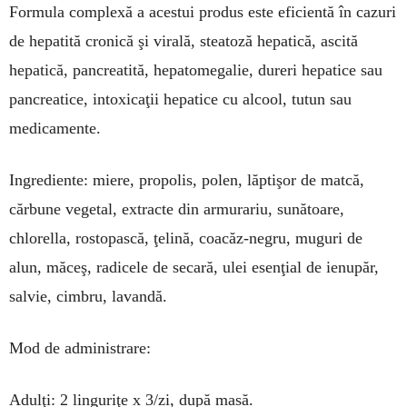
Formula complexă a acestui produs este eficientă în cazuri
de hepatită cronică şi virală, steatoză hepatică, ascită
hepatică, pancreatită, hepatomegalie, dureri hepatice sau
pancreatice, intoxicaţii hepatice cu alcool, tutun sau
medicamente.
Ingrediente: miere, propolis, polen, lăptişor de matcă,
cărbune vegetal, extracte din armurariu, sunătoare,
chlorella, rostopască, ţelină, coacăz-negru, muguri de
alun, măceş, radicele de secară, ulei esenţial de ienupăr,
salvie, cimbru, lavandă.
Mod de administrare:
Adulţi: 2 linguriţe x 3/zi, după masă.