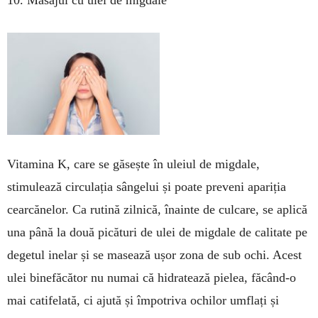
10. Masajul cu ulei de migdale
Vitamina K, care se găsește în uleiul de migdale,
stimulează circulația sângelui și poate preveni apariția
cearcănelor. Ca rutină zilnică, înainte de culcare, se aplică
una până la două picături de ulei de migdale de calitate pe
degetul inelar și se masează ușor zona de sub ochi. Acest
ulei binefăcător nu numai că hidratează pielea, făcând-o
mai catifelată, ci ajută și împotriva ochilor umflați și