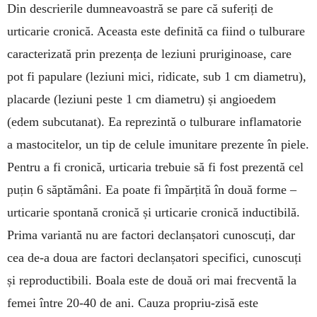
Din descrierile dumneavoastră se pare că suferiți de
urticarie cronică. Aceasta este definită ca fiind o tulburare
caracterizată prin prezența de leziuni pruriginoase, care
pot fi papulare (leziuni mici, ridicate, sub 1 cm diametru),
placarde (leziuni peste 1 cm diametru) și angioedem
(edem subcutanat). Ea reprezintă o tulburare inflamatorie
a mastocitelor, un tip de celule imunitare prezente în piele.
Pentru a fi cronică, urticaria trebuie să fi fost prezentă cel
puțin 6 săptămâni. Ea poate fi împărțită în două forme –
urticarie spontană cronică și urticarie cronică inductibilă.
Prima variantă nu are factori declanșatori cunoscuți, dar
cea de-a doua are factori declanșatori specifici, cunoscuți
și reproductibili. Boala este de două ori mai frecventă la
femei între 20-40 de ani. Cauza propriu-zisă este