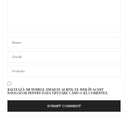
SALVEAZĂ-MI NUMELE, EMAILUL ȘI SITE-UL WEB ÎN ACEST
NAVIGATOR PENTRU DATA VIITOARE CÂND O SĂ COMENTEZ.