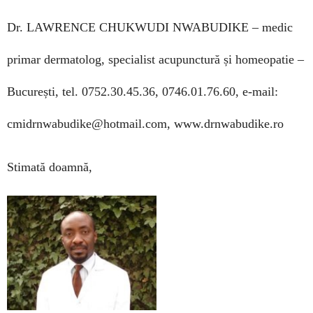
Dr. LAWRENCE CHUKWUDI NWABUDIKE –
medic
primar dermatolog, specialist acupunctură și homeopatie –
București,
tel. 0752.30.45.36, 0746.01.76.60,
e-mail:
cmidrnwabudike@hotmail.com, www.drnwabudike.ro
Stimată doamnă,