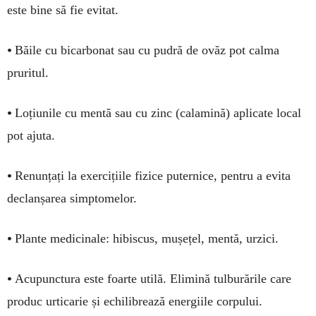
este bine să fie evitat.
•
Băile cu bicarbonat sau cu pudră de ovăz pot calma
pruritul.
•
Loțiunile cu mentă sau cu zinc (calamină) aplicate local
pot ajuta.
•
Renunțați la exercițiile fizice puternice, pentru a evita
declanșarea simptomelor.
•
Plante medicinale: hibiscus, mușețel, mentă, urzici.
•
Acupunctura este foarte utilă. Elimină tulburările care
produc urticarie și echilibrează energiile corpului.