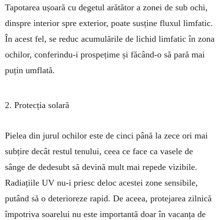
Tapotarea ușoară cu degetul arătător a zonei de sub ochi,
dinspre interior spre exterior, poate susține fluxul limfatic.
În acest fel, se reduc acumulările de lichid limfatic în zona
ochilor, conferindu-i prospețime și făcând-o să pară mai
puțin umflată.
2. Protecția solară
Pielea din jurul ochilor este de cinci până la zece ori mai
subțire decât restul tenului, ceea ce face ca vasele de
sânge de dedesubt să devină mult mai repede vizibile.
Radiațiile UV nu-i priesc deloc acestei zone sensibile,
putând să o deterioreze rapid. De aceea, protejarea zilnică
împotriva soarelui nu este importantă doar în vacanța de