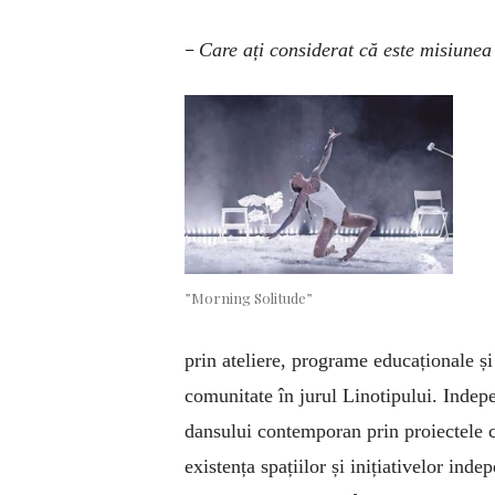
–
Care ați considerat că este misiunea
”Morning Solitude”
prin ateliere, programe educaționale și
comunitate în jurul Linotipului. Indepe
dansului contemporan prin proiectele c
existența spațiilor și inițiativelor ind