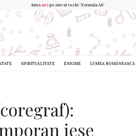
Intra
aici
pe site ul vechi "Formula AS"
ĂTATE
SPIRITUALITATE
ENIGME
LUMEA ROMÂNEASCĂ
coregraf):
emporan iese