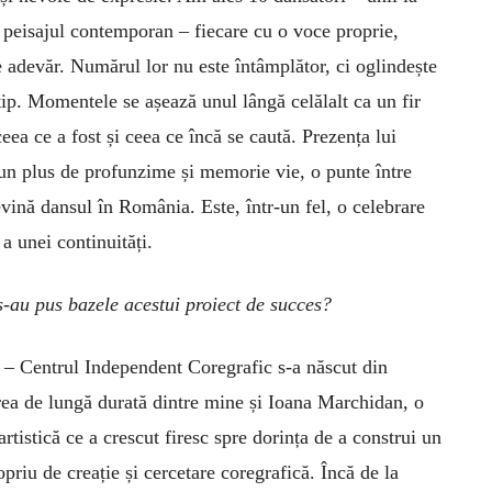
n peisajul contemporan – fiecare cu o voce proprie,
 adevăr. Numărul lor nu este întâmplător, ci oglindește
tip. Momentele se așează unul lângă celălalt ca un fir
ceea ce a fost și ceea ce încă se caută. Prezența lui
un plus de profunzime și memorie vie, o punte între
evină dansul în România. Este, într-un fel, o celebrare
a unei continuități.
-au pus bazele acestui proiect de succes?
 – Centrul Independent Coregrafic s-a născut din
ea de lungă durată dintre mine și Ioana Marchidan, o
 artistică ce a crescut firesc spre dorința de a construi un
opriu de creație și cercetare coregrafică. Încă de la