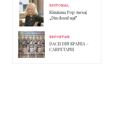
EDITORIAL
Sânziana Pop: mesaj
„Din dosul ușii”
REPORTAJE
DACII DIN SPANIA –
CARPETANII