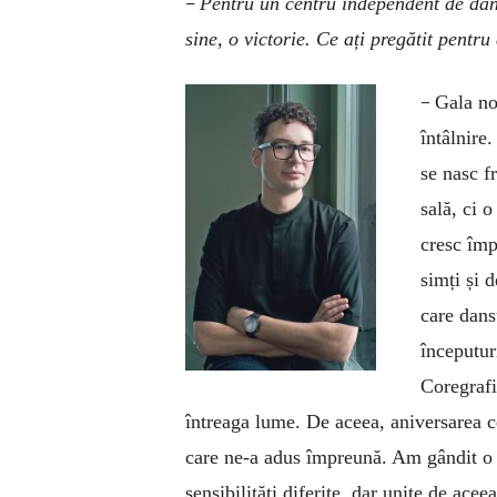
–
Pentru un centru independent de dan
sine, o victorie. Ce ați pregătit pentr
–
Gala no
întâlnire
se nasc fr
sală, ci o
cresc împ
simți și 
care dans
începutur
Coregrafi
întreaga lume. De aceea, aniversarea ce
care ne-a adus împreună. Am gândit o ga
sensibilități diferite, dar unite de ace