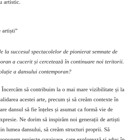
 artistic.
artiști”
de la succesul spectacolelor de pionierat semnate de
n a cucerit și cercetează în continuare noi teritorii.
voluție a dansului contemporan?
–
Încercăm să contribuim la o mai mare vizibilitate și la
alidarea acestei arte, precum și să creăm contexte în
are dansul să fie înțeles și asumat ca formă vie de
xpresie. Ne dorim să inspirăm noi generații de artiști
in lumea dansului, să creăm structuri proprii. Să
ropunem proiecte curajoase, care explorează și aduc în