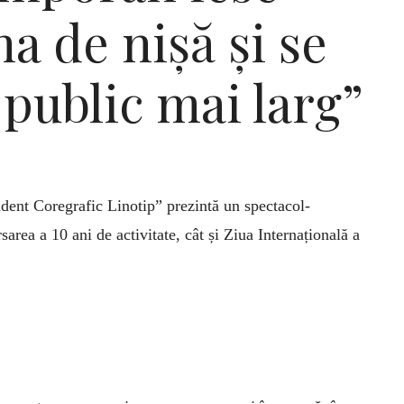
na de nișă și se
public mai larg”
ndent Coregrafic Linotip” prezintă un spectacol-
area a 10 ani de activitate, cât și Ziua Internațională a