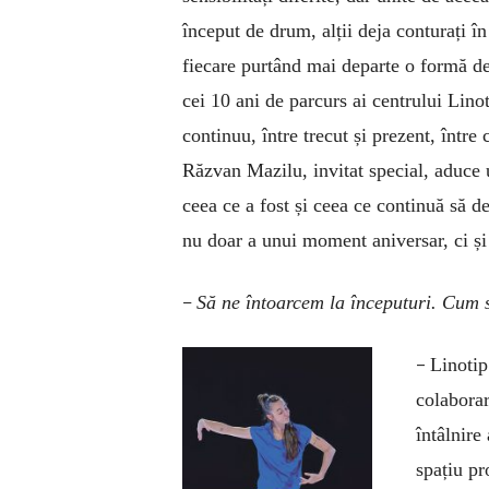
început de drum, alții deja conturați î
fiecare purtând mai departe o formă de
cei 10 ani de parcurs ai centrului Lino
continuu, între trecut și prezent, între 
Răzvan Mazilu, invitat special, aduce 
ceea ce a fost și ceea ce continuă să d
nu doar a unui moment aniversar, ci și 
–
Să ne întoarcem la începuturi. Cum s
–
Linotip
colaborar
întâlnire
spațiu pr