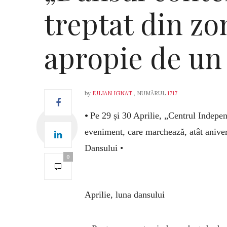
treptat din zo
apropie de un 
by
IULIAN IGNAT
, NUMĂRUL
1717
•
Pe 29 și 30 Aprilie, „Centrul Indepe
eveniment, care marchează, atât anivers
Dansului •
0
Aprilie, luna dansului