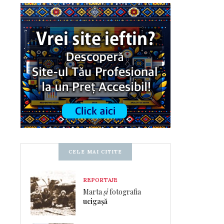
CELE MAI CITITE
REPORTAJE
Marta
și
fotografia
ucigașă