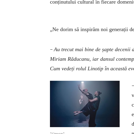
conținutului cultural în fiecare domeniu
„Ne dorim să inspirăm noi generații de 
–
Au trecut mai bine de șapte decenii 
Miriam Răducanu, iar dansul contempora
Cum vedeți rolul Linotip în această e
v
c
e
d
p
”Omen”