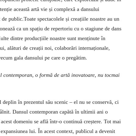
tenție această artă vie și complexă a dansului
de public.Toate spectacolele și creațiile noastre au un
ionează ca un spațiu de repertoriu cu o stagiune de dans
ulte dintre producțiile noastre sunt menținute în
i, alături de creații noi, colaborări internaționale,
precum gala dansului pe care o pregătim.
l contemporan, o formă de artă inovatoare, nu tocmai
ul deplin în prezentul său scenic – el nu se conservă, ci
tâlnit. Dansul contemporan capătă în ultimii ani o
 acest domeniu se află într-o continuă creștere. Tot mai
i expansiunea lui. În acest context, publicul a devenit