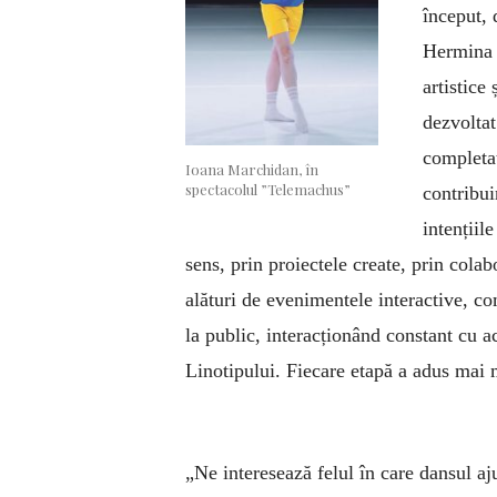
început, 
Hermina S
artistice
dezvoltat
completa
Ioana Marchidan, în
spectacolul ”Telemachus”
contribui
intențiil
sens, prin proiectele create, prin colabo
alături de evenimentele interactive, co
la public, interacționând constant cu a
Linotipului. Fiecare etapă a adus mai m
„Ne interesează felul în care dansul a