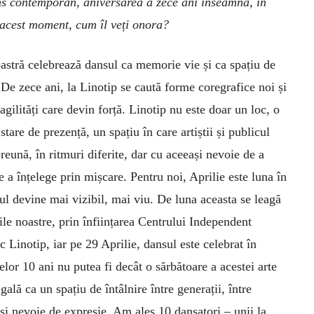
s contemporan, aniversarea a zece ani înseamnă, în
u acest moment, cum îl veți onora?
astră celebrează dansul ca memorie vie și ca spațiu de
. De zece ani, la Linotip se caută forme coregrafice noi și
agilități care devin forță. Linotip nu este doar un loc, o
 stare de prezență, un spațiu în care artiștii și publicul
reună, în ritmuri diferite, dar cu aceeași nevoie de a
de a înțelege prin mișcare. Pentru noi, Aprilie este luna în
ul devine mai vizibil, mai viu. De luna aceasta se leagă
ile noastre, prin înființarea Centrului Independent
c Linotip, iar pe 29 Aprilie, dansul este celebrat în
lor 10 ani nu putea fi decât o sărbătoare a acestei arte
lă ca un spațiu de întâlnire între generații, între
eași nevoie de expresie. Am ales 10 dansatori – unii la