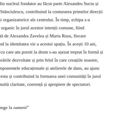
din nucleul fondator au făcut parte Alexandru Suciu și
tănciulescu, contribuind la conturarea primelor direcții
 și organizatorice ale centrului. În timp, echipa s-a
 organic în jurul acestor intenții comune, fiind
tă de Alexandra Zavelea și Maria Rusu, fiecare
nd la identitatea vie a acestui spațiu. În acești 10 ani,
e cu care am pornit la drum s-au așezat treptat în formă și
rările dezvoltate și prin felul în care creațiile noastre,
mponentele educaționale și atelierele de dans, au ajuns
cesta și contribuind la formarea unei comunități în jurul
ultă claritate, coerență și apropiere de spectatori.
junge la oameni”