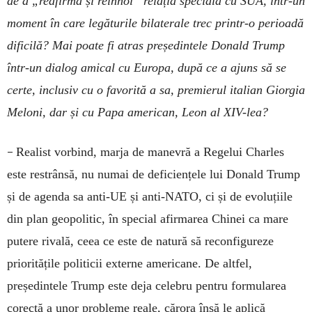
de a „reafirma și reînnoi” relația specială cu SUA, într-un
moment în care legăturile bilaterale trec printr-o perioadă
dificilă? Mai poate fi atras președintele Donald Trump
într-un dialog amical cu Europa, după ce a ajuns să se
certe, inclusiv cu o favorită a sa, premierul italian Giorgia
Meloni, dar și cu Papa american, Leon al XIV-lea?
–
Realist vorbind, marja de manevră a Regelui Charles
este restrânsă, nu numai de deficiențele lui Donald Trump
și de agenda sa anti-UE și anti-NATO, ci și de evoluțiile
din plan geopolitic, în special afirmarea Chinei ca mare
putere rivală, ceea ce este de natură să reconfigureze
prioritățile politicii externe americane. De altfel,
președintele Trump este deja celebru pentru formularea
corectă a unor probleme reale, cărora însă le aplică