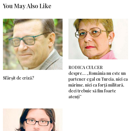
You May Also Like
RODICA CULCER
despre… „România nu este un
Sfârșit de criză?
partener egal cu Turcia, nici ca
mărime, nici ca forță militară,
deci trebuie să fim foarte
atenți”