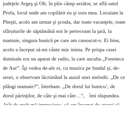
judeţele Argeş şi Olt, în plin câmp arzător, se află satul
Profa, locul unde am copilărit eu şi sora mea. Locuiam la
Piteşti, acolo am urmat şi şcoala, dar toate vacanţele, toate
sfârșiturile de săptămână noi le petreceam la ţară, la
mamaie, singura bunică pe care am cunoscut-o. Ei bine,
acolo a început să-mi cânte mie inima. Pe prispa casei
dumisale era un aparat de radio, la care asculta „Fonoteca
de Aur”. Îşi vedea de-ale ei, cu muzica pe fundal şi, de­
seori, o observam lăcrimând la auzul unei melodii. „De ce
plângi mamaie?”, întrebam. „De dorul lui bunicu’, de
dorul părinţilor, de câte şi mai câte…”, îmi răspundea.
Atât de mult mă impresiona, că am început de atunci să-
mi doresc să stârnesc şi eu aceste trăiri puternice în
oameni. Mamaie nu cânta, dar în ochii ei înlăcrimaţi