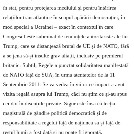
în stat, pentru protejarea mediului și pentru întărirea
relațiilor transatlantice în scopul apărării democrației, în
mod special a Ucrainei – exact în contextul în care
Congresul este subminat de tendințele autoritariste ale lui
Trump, care se distanțează brutal de UE și de NATO, fără
a se jena să-și insulte grav aliații, inclusiv pe premierul
britanic. Subtil, Regele a punctat solidaritatea manifestată
de NATO față de SUA, în urma atentatelor de la 11
Septembrie 2011. Se va vedea în viitor ce impact a avut
vizita regală asupra lui Trump, căci nu știm ce și-au spus
cei doi în discuțiile private. Sigur este însă că lecția
magistrală de gândire politică democratică și de
responsabilitate a regelui față de națiunea sa și față de
restul lumii a fost dată și nu poate fi ignorată.