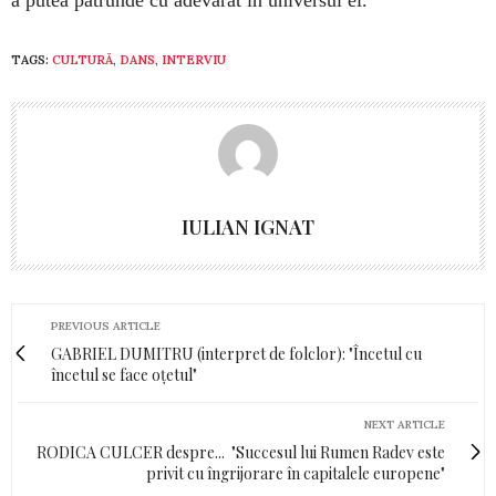
a putea pătrunde cu adevărat în universul ei.
TAGS:
CULTURĂ
,
DANS
,
INTERVIU
IULIAN IGNAT
PREVIOUS ARTICLE
GABRIEL DUMITRU (interpret de folclor): "Încetul cu
încetul se face oțetul"
NEXT ARTICLE
RODICA CULCER despre... "Succesul lui Rumen Radev este
privit cu îngrijorare în capitalele europene"