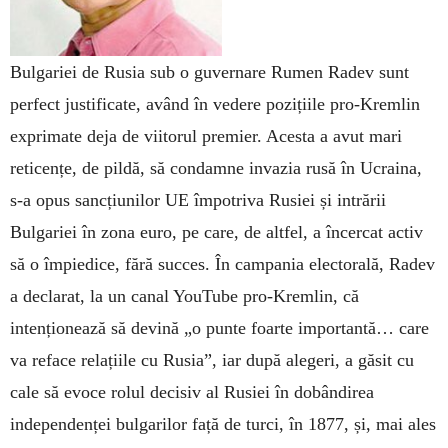
Bulgariei de Rusia sub o guvernare Rumen Radev sunt
perfect justificate, având în vedere pozițiile pro-Kremlin
exprimate deja de viitorul premier. Acesta a avut mari
reticențe, de pildă, să condamne invazia rusă în Ucraina,
s-a opus sancțiunilor UE împotriva Rusiei și intrării
Bulgariei în zona euro, pe care, de altfel, a încercat activ
să o împiedice, fără succes. În campania electorală, Radev
a declarat, la un canal YouTube pro-Kremlin, că
intenționează să devină „o punte foarte importantă… care
va reface relațiile cu Rusia”, iar după alegeri, a găsit cu
cale să evoce rolul decisiv al Rusiei în dobândirea
independenței bulgarilor față de turci, în 1877, și, mai ales