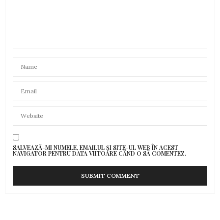
SALVEAZĂ-MI NUMELE, EMAILUL ȘI SITE-UL WEB ÎN ACEST
NAVIGATOR PENTRU DATA VIITOARE CÂND O SĂ COMENTEZ.