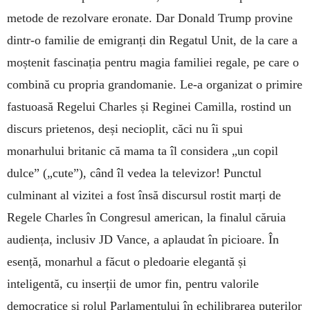
metode de rezolvare eronate. Dar Donald Trump provine
dintr-o familie de emigranți din Regatul Unit, de la care a
moștenit fascinația pentru magia familiei regale, pe care o
combină cu propria grandomanie. Le-a organizat o primire
fastuoasă Regelui Charles și Reginei Camilla, rostind un
discurs prietenos, deși necioplit, căci nu îi spui
monarhului britanic că mama ta îl considera „un copil
dulce” („cute”), când îl vedea la televizor! Punctul
culminant al vizitei a fost însă discursul rostit marți de
Regele Charles în Congresul american, la finalul căruia
audiența, inclusiv ­JD Vance, a aplaudat în picioare. În
esență, monarhul a făcut o pledoarie elegantă și
inteligentă, cu inserții de umor fin, pentru valorile
democratice și rolul Parlamentului în echilibrarea puterilor