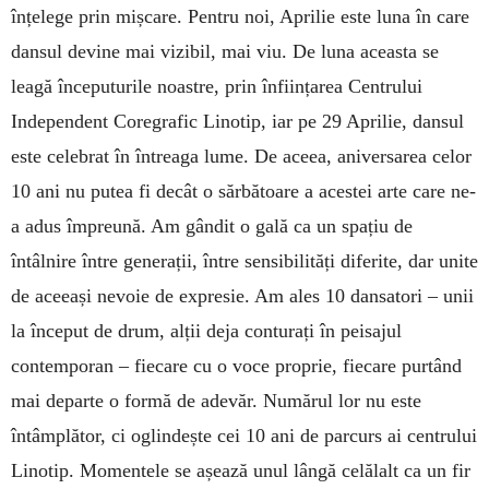
înțelege prin mișcare. Pentru noi, Aprilie este luna în care
dansul devine mai vizibil, mai viu. De luna aceasta se
leagă începuturile noastre, prin înființarea Centrului
Independent Coregrafic Linotip, iar pe 29 Aprilie, dansul
este celebrat în întreaga lume. De aceea, aniversarea celor
10 ani nu putea fi decât o sărbătoare a acestei arte care ne-
a adus împreună. Am gândit o gală ca un spațiu de
întâlnire între generații, între sensibilități diferite, dar unite
de aceeași nevoie de expresie. Am ales 10 dansatori – unii
la început de drum, alții deja conturați în peisajul
contemporan – fiecare cu o voce proprie, fiecare purtând
mai departe o formă de adevăr. Numărul lor nu este
întâmplător, ci oglindește cei 10 ani de parcurs ai centrului
Linotip. Momentele se așează unul lângă celălalt ca un fir