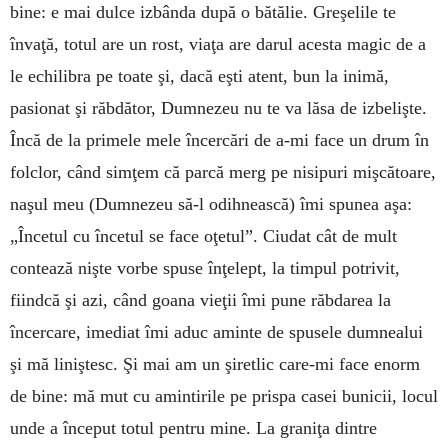
bine: e mai dulce izbânda după o bătălie. Greşelile te
învaţă, totul are un rost, viaţa are darul acesta magic de a
le echilibra pe toate şi, dacă eşti atent, bun la inimă,
pasionat şi răbdător, Dumnezeu nu te va lăsa de izbelişte.
Încă de la primele mele încercări de a-mi face un drum în
folclor, când simţem că parcă merg pe nisipuri mişcătoare,
naşul meu (Dumnezeu să-l odihnească) îmi spunea aşa:
„Încetul cu încetul se face oţetul”. Ciudat cât de mult
contează nişte vorbe spuse înţelept, la timpul potrivit,
fiindcă şi azi, când goana vieţii îmi pune răbdarea la
încercare, imediat îmi aduc aminte de spusele dumnealui
şi mă liniştesc. Şi mai am un şiretlic care-mi face enorm
de bine: mă mut cu amintirile pe prispa casei bunicii, locul
unde a început totul pentru mine. La graniţa dintre