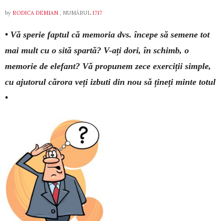
by
RODICA DEMIAN
, NUMĂRUL
1717
• Vă sperie faptul că memoria dvs. începe să semene tot
mai mult cu o sită spartă? V-ați dori, în schimb, o
memorie de elefant? Vă propunem zece exerciții simple,
cu ajutorul cărora veți izbuti din nou să țineți minte totul
•