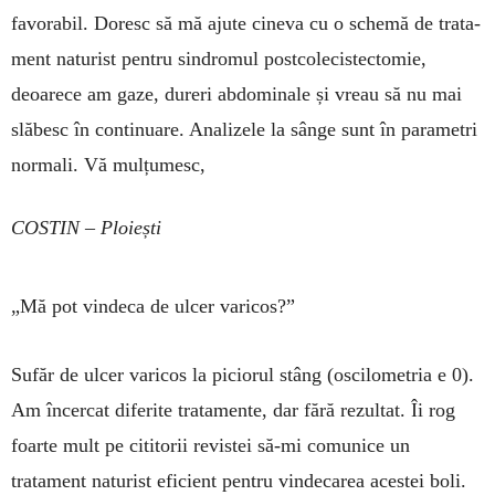
favorabil. Doresc să mă ajute cineva cu o schemă de trata­
ment natu­rist pentru sindro­mul postcolecistec­to­mie,
deoarece am gaze, dureri abdo­minale și vreau să nu mai
slăbesc în con­tinuare. Analizele la sânge sunt în parametri
normali. Vă mulțumesc,
COSTIN – Ploiești
„Mă pot vindeca de ulcer varicos?”
Sufăr de ulcer varicos la piciorul stâng (os­cilo­metria e 0).
Am încercat diferite tratamente, dar fără rezultat. Îi rog
foarte mult pe cititorii revistei să-mi comunice un
tratament naturist efi­cient pen­tru vindecarea acestei boli.