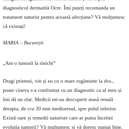
diagnosticul der­­matită Ocre. Îmi puteți recomanda un
trata­ment naturist pentru această afecțiune? Vă mul­țumesc
că existați!
MARIA – București
„Am o tumoră la rinichi”
Dragi prieteni, vin și eu cu o mare rugăminte la dvs.,
poate cineva s-a confruntat cu un diagnostic ca al meu și
îmi dă un sfat. Medicii mi-au desco­perit masă renală
dreapta, de cca 20 mm mediorenal, spre polul inferior.
Există oare și remedii naturiste care ar putea încetini
evoluția tumorii? Vă mulțumesc și vă doresc numai bine.