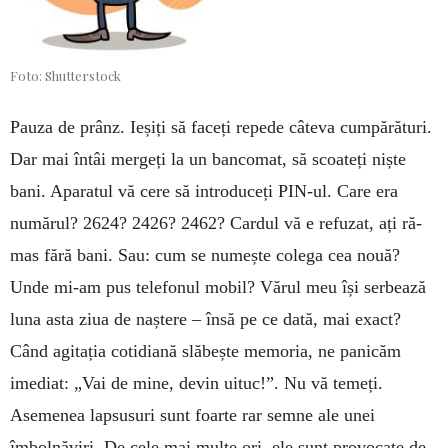
Foto: Shutterstock
Pauza de prânz. Ieșiți să faceți repede câ­teva cumpărături.
Dar mai întâi mergeți la un bancomat, să scoateți niște
bani. Apa­ratul vă cere să introduceți PIN-ul. Care era
numă­rul? 2624? 2426? 2462? Cardul vă e refuzat, ați ră­
mas fără bani. Sau: cum se numește colega cea no­uă?
Unde mi-am pus telefonul mobil? Vărul meu își serbează
luna asta ziua de naștere – însă pe ce dată, mai exact?
Când agi­tația cotidiană slăbește me­moria, ne panicăm
imediat: „Vai de mine, devin ui­tuc!”. Nu vă temeți.
Asemenea lap­susuri sunt foarte rar semne ale unei
îmbolnăviri. De cele mai multe ori, ele sunt provocate de