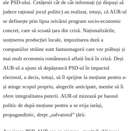
ale PSD-ului. Cetățenii cât de cât informați (și dispuși să
judece rațional jocul politic) au realizat, totuși, că AUR-ul
se definește prin lipsa oricărui program socio-economic
concret, care să scoată țara din criză. Naționalizările,
susținerea producției locale, impozitarea dură a
companiilor străine sunt fantasmagorii care vor prăbuși și
mai mult economia românească aflată încă în criză. Deși
AUR-ul a ajuns să depășească PSD-ul în impactul
electoral, a decis, totuși, să îl sprijine la moțiune pentru a-
și atinge scopul propriu, alegerile anticipate, menite să îi
ofere integralitatea puterii. AUR-ul mizează pe haosul
politic de după moțiune pentru a se erija iarăși,
propagandistic, drept „salvatorul” țării.