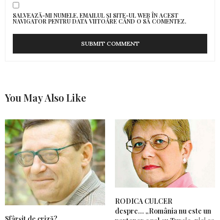
SALVEAZĂ-MI NUMELE, EMAILUL ȘI SITE-UL WEB ÎN ACEST
NAVIGATOR PENTRU DATA VIITOARE CÂND O SĂ COMENTEZ.
You May Also Like
RODICA CULCER
despre… „România nu este un
Sfârșit de criză?