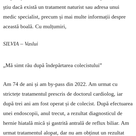
știu dacă exis­tă un tratament naturist sau adresa unui
medic specialist, pre­cum și mai multe informații despre
această boa­lă. Cu mulțumiri,
SILVIA – Vaslui
„Mă simt rău după îndepărtarea colecistului”
Am 74 de ani și am by-pass din 2022. Am ur­­mat cu
strictețe tratamentul prescris de docto­rul cardiolog, iar
după trei ani am fost operat și de colecist. După efectuarea
unei endoscopii, anul trecut, a rezultat diagnosticul de
hernie hia­tală mică și gastrită antrală de reflux biliar. Am
urmat tratamentul alopat, dar nu am obținut un re­zultat