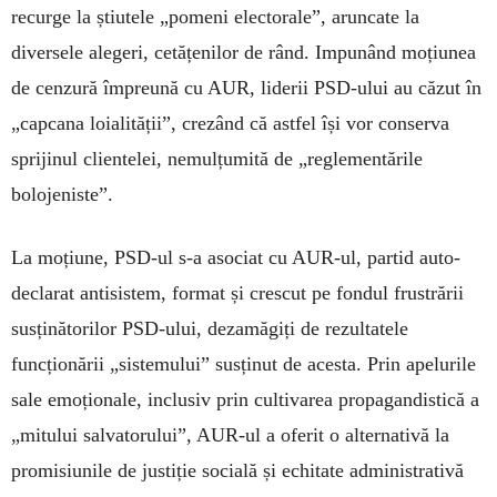
recurge la știutele „pomeni electorale”, aruncate la
diversele alegeri, cetățenilor de rând. Impunând moțiunea
de cenzură împreună cu AUR, liderii PSD-ului au căzut în
„capcana loialității”, crezând că astfel își vor conserva
sprijinul clientelei, nemulțumită de „reglementările
bolojeniste”.
La moțiune, PSD-ul s-a asociat cu AUR-ul, partid auto-
declarat antisistem, format și crescut pe fondul frustrării
susținătorilor PSD-ului, dezamăgiți de rezultatele
funcționării „sistemului” susținut de acesta. Prin apelurile
sale emoționale, inclusiv prin cultivarea propagandistică a
„mitului salvatorului”, AUR-ul a oferit o alternativă la
promisiunile de justiție socială și echitate administrativă