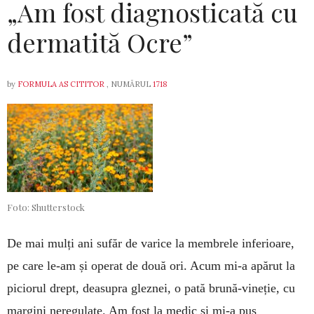
„Am fost diagnosticată cu
dermatită Ocre”
by
FORMULA AS CITITOR
, NUMĂRUL
1718
Foto: Shutterstock
De mai mulți ani sufăr de varice la membrele inferioare,
pe care le-am și operat de două ori. Acum mi-a apărut la
piciorul drept, deasupra glez­nei, o pată brună-vineție, cu
margini nere­gu­late. Am fost la medic și mi-a pus