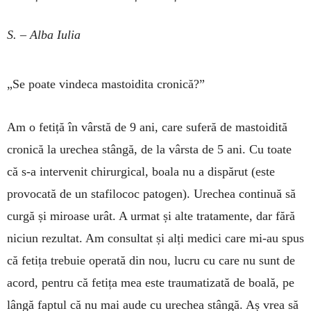
S. – Alba Iulia
„Se poate vindeca mastoidita cronică?”
Am o fetiță în vârstă de 9 ani, care suferă de mastoidită
cronică la ure­chea stângă, de la vârsta de 5 ani. Cu toate
că s-a intervenit chirurgical, boa­la nu a dispărut (este
provocată de un sta­fi­lo­coc patogen). Urechea con­tinuă să
curgă și miroa­se urât. A ur­mat și alte tratamente, dar fără
niciun rezultat. Am consultat și alți medici care mi-au spus
că fetița trebuie ope­rată din nou, lucru cu care nu sunt de
acord, pentru că fetița mea este trau­­matizată de boală, pe
lângă faptul că nu mai aude cu urechea stângă. Aș vrea să