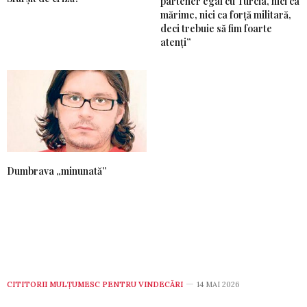
partener egal cu Turcia, nici ca
mărime, nici ca forță militară,
deci trebuie să fim foarte
atenți”
Dumbrava „minunată”
CITITORII MULȚUMESC PENTRU VINDECĂRI
14 MAI 2026