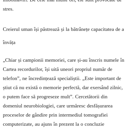
stres.
Creierul uman își păstrează și la bătrânețe capacitatea de a
învăța
„Chiar și campionii memoriei, care și-au înscris numele în
Cartea recordurilor, își uită uneori pro­priul număr de
telefon”, ne încredințează specia­liș­tii. „Este important de
știut că nu există o memorie perfectă, dar exersând zilnic,
o putem face să pro­greseze mult”. Cer­ce­tătorii din
domeniul neurobio­lo­giei, care urmăresc desfășurarea
proceselor de gândire prin intermediul tomografiei
computerizate, au ajuns în pre­zent la o con­cluzie