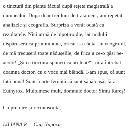
o tinctură din plante făcută după rețeta magistrală a
dumnealui. După doar trei luni de tratament, am repetat
analizele și ecografia. Surpriza a venit odată cu
rezultatele. Nici urmă de hipotiroidie, iar nodulii
dispăruseră ca prin minune, oricât i-a căutat cu ecograful,
de mă trecuseră toate nădușelile, de frica a ce-o găsi pe-
acolo! „Și ce tinctură spuneți că ați luat?”, m-a întrebat
doamna doctor, cu o voce mai blândă. I-am spus, că sunt
fată bună! Sunt foarte fericită că sunt sănătoasă, fără
Euthyrox. Mulțumesc mult, domnule doctor Simu Rareș!
Cu prețuire și recunoștință,
LILIANA P. – Cluj Napoca