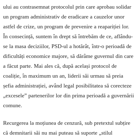
ului au contrasemnat protocolul prin care aprobau solidar
un program administrativ de eradicare a cauzelor unor
astfel de crize, un program de prevenire a reapariției lor.
În consecință, suntem în drept să întrebăm de ce, aflându-
se la masa deciziilor, PSD-ul a hotărât, într-o perioadă de
dificultăți economice majore, să dărâme guvernul din care
a făcut parte. Mai ales că, după același protocol de
coaliție, în maximum un an, liderii săi urmau să preia
șefia administrației, având legal posibilitatea să corecteze
„excesele” partenerilor lor din prima perioadă a guvernării
comune.
Recurgerea la moțiunea de cenzură, sub pretextul subțire
că demnitarii săi nu mai puteau să suporte „stilul