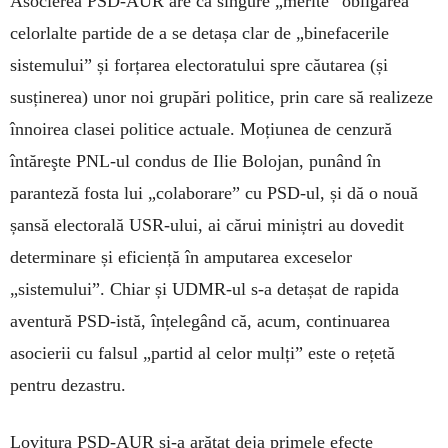
Asocierea PSD-AUR are ca singure „merite” obligarea
celorlalte partide de a se detașa clar de „binefacerile
sistemului” și forțarea electoratului spre căutarea (și
susținerea) unor noi grupări politice, prin care să realizeze
înnoirea clasei politice actuale. Moțiunea de cenzură
întăreşte PNL-ul condus de Ilie Bolojan, punând în
paranteză fosta lui „colaborare” cu PSD-ul, și dă o nouă
șansă electorală USR-ului, ai cărui miniștri au dovedit
determinare și eficiență în amputarea exceselor
„sistemului”. Chiar și UDMR-ul s-a detașat de rapida
aventură PSD-istă, înțelegând că, acum, continuarea
asocierii cu falsul „partid al celor mulți” este o rețetă
pentru dezastru.
Lovitura PSD-AUR și-a arătat deja primele efecte