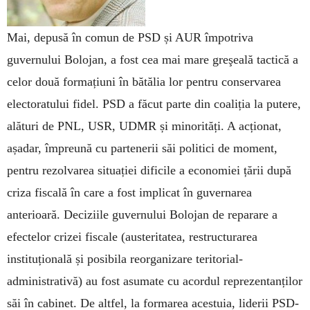
Mai, depusă în comun de PSD și AUR împotriva
guvernului Bolojan, a fost cea mai mare greşeală tactică a
celor două formațiuni în bătălia lor pentru conservarea
electoratului fidel. PSD a făcut parte din coaliția la putere,
alături de PNL, USR, UDMR și minorități. A acționat,
așadar, împreună cu partenerii săi politici de moment,
pentru rezolvarea situației dificile a economiei țării după
criza fiscală în care a fost implicat în guvernarea
anterioară. Deciziile guvernului Bolojan de reparare a
efectelor crizei fiscale (austeritatea, restructurarea
instituțională și posibila reorganizare teritorial-
administrativă) au fost asumate cu acordul reprezentanților
săi în cabinet. De altfel, la formarea acestuia, liderii PSD-