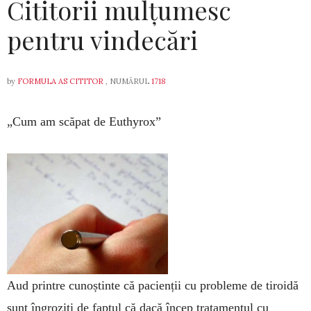
Cititorii mulțumesc
pentru vindecări
by
FORMULA AS CITITOR
, NUMĂRUL
1718
„Cum am scăpat de Euthyrox”
Aud printre cunoștinte că pacienții cu probleme de tiroidă
sunt îngroziți de faptul că dacă încep tratamentul cu