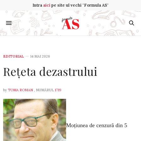
Intra
aici
pe site ul vechi "Formula AS"
EDITORIAL
14 MAI 2026
Rețeta dezastrului
by
TOMA ROMAN
, NUMĂRUL
1719
Moțiunea de cenzură din 5