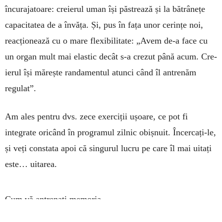
încurajatoare: cre­ie­rul uman își păs­trează și la bătrânețe
capa­ci­tatea de a în­văța. Și, pus în fața unor ce­rințe noi,
reac­țio­nează cu o mare flexibilitate: „Avem de-a face cu
un organ mult mai elas­tic de­cât s-a crezut până acum. Cre­
ie­rul își mă­rește randa­mentul atunci când îl an­trenăm
regulat”.
Am ales pentru dvs. zece exer­ciții ușoare, ce pot fi
integrate oricând în programul zilnic obișnuit. Încer­cați-le,
și veți constata apoi că singurul lucru pe care îl mai uitați
este… uitarea.
Cum vă antrenați memoria