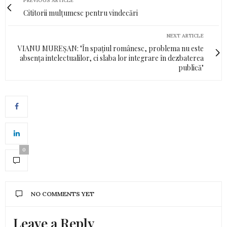
PREVIOUS ARTICLE
Cititorii mulțumesc pentru vindecări
NEXT ARTICLE
VIANU MUREȘAN: "În spațiul românesc, problema nu este
absența intelectualilor, ci slaba lor integrare în dezbaterea
publică"
0
NO COMMENTS YET
Leave a Reply