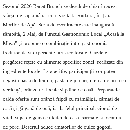
Sezonul 2026 Banat Brunch se deschide chiar în acest
sfârșit de săptămână, cu o vizită la Rudăria, în Țara
Morilor de Apă. Seria de evenimente este inaugurată
sâmbătă, 2 Mai, de Punctul Gastronomic Local „Acasă la
Maya” și propune o combinație între gastronomia
tradițională și experiențe turistice locale. Gazdele
pregătesc rețete cu alimente specifice zonei, realizate din
ingrediente locale. La aperitiv, participanții vor putea
degusta pastă de leurdă, pastă de jumări, cremă de urdă cu
verdeață, brânzeturi locale și pâine de casă. Preparatele
calde oferite sunt brânză friptă cu mămăligă, cârnați de
casă și găigană de ouă, iar la felul principal, ciorbă de
vițel, supă de găină cu tăiței de casă, sarmale și tocăniță
de porc. Desertul aduce amatorilor de dulce gogoși,