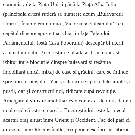
comunist, de la Piața Unirii până la Piața Alba Iulia
(principala arteră rutieră se numește acum „Bulevardul
Unirii”, înainte era numită „Victoria socialismului”, cu
capătul dinspre apus situat chiar în fața Palatului
Parlamentului, fostă Casa Poporului) descopăr bijuterii
arhitecturale din Bucureștii de altădată. E un contrast
izbitor între blocurile dinspre bulevard și țesătura
imobiliară unică, mixaj de case și grădini, care se întinde
spre nordul orașului. Văd și clădiri de epocă deteriorate și
pustii, dar și construcții noi, ridicate după revoluție.
Amalgamul stilistic imobiliar este contestat de unii, dar eu
unul cred că este o marcă a Bucureștiului, este farmecul
acestui oraș situat între Orient și Occident. Fac doi pași și,
din zona unor blocuri înalte, mă pomenesc într-un labirint