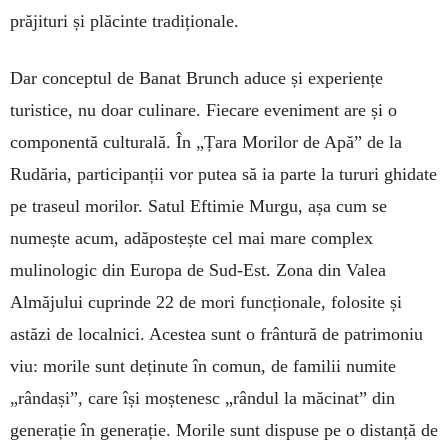
prăjituri și plăcinte tradiționale.
Dar conceptul de Banat Brunch aduce și experiențe
turistice, nu doar culinare. Fiecare eveniment are și o
componentă culturală. În „Țara Morilor de Apă” de la
Rudăria, participanții vor putea să ia parte la tururi ghidate
pe traseul morilor. Satul Eftimie Murgu, așa cum se
numește acum, adăpostește cel mai mare complex
mulinologic din Europa de Sud-Est. Zona din Valea
Almăjului cuprinde 22 de mori funcționale, folosite și
astăzi de localnici. Acestea sunt o frântură de patrimoniu
viu: morile sunt deținute în comun, de familii numite
„rândași”, care își moștenesc „rândul la măcinat” din
generație în generație. Morile sunt dispuse pe o distanță de