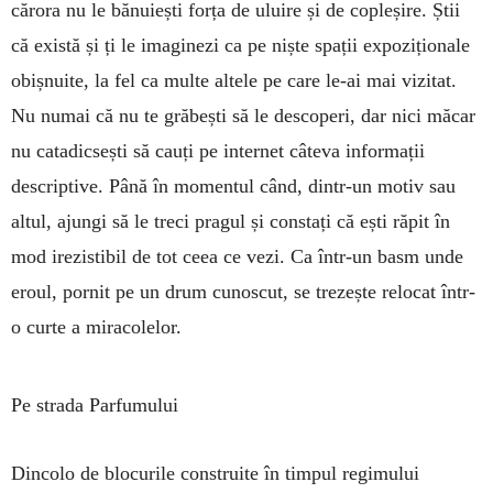
cărora nu le bănuiești forța de uluire și de copleșire. Știi
că există și ți le imaginezi ca pe niște spații expoziționale
obișnuite, la fel ca multe altele pe care le-ai mai vizitat.
Nu numai că nu te grăbești să le descoperi, dar nici măcar
nu catadicsești să cauți pe internet câteva informații
descriptive. Până în momentul când, dintr-un motiv sau
altul, ajungi să le treci pragul și constați că ești răpit în
mod irezistibil de tot ceea ce vezi. Ca într-un basm unde
eroul, pornit pe un drum cunoscut, se trezește relocat într-
o curte a miracolelor.
Pe strada Parfumului
Dincolo de blocurile construite în timpul regimului