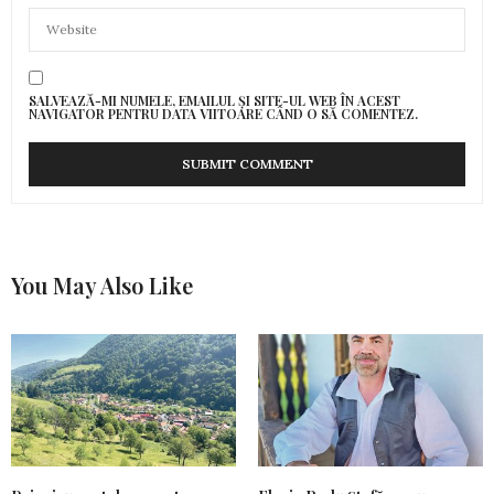
SALVEAZĂ-MI NUMELE, EMAILUL ȘI SITE-UL WEB ÎN ACEST
NAVIGATOR PENTRU DATA VIITOARE CÂND O SĂ COMENTEZ.
You May Also Like