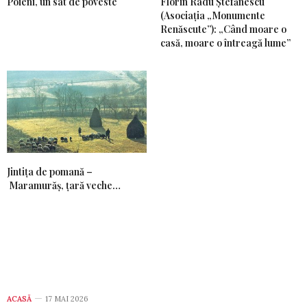
Poieni, un sat de poveste
Florin Radu Ștefănescu
(Asociația „Monumente
Renăscute”): „Când moare o
casă, moare o întreagă lume”
Jintiţa de pomană –
Maramurăş, ţară veche…
ACASĂ
17 MAI 2026