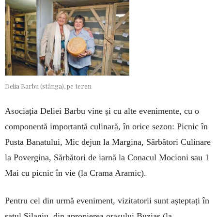
Delia Barbu (stânga), pe teren
Asociația Deliei Barbu vine și cu alte evenimente, cu o
componentă importantă culinară, în orice sezon: Picnic în
Pusta Banatului, Mic dejun la Margina, Sărbători Culinare
la Povergina, Sărbători de iarnă la Conacul Mocioni sau 1
Mai cu picnic în vie (la Crama Aramic).
Pentru cel din urmă eveniment, vizitatorii sunt așteptați în
satul Silagiu, din apropierea orașului Buziaș (la