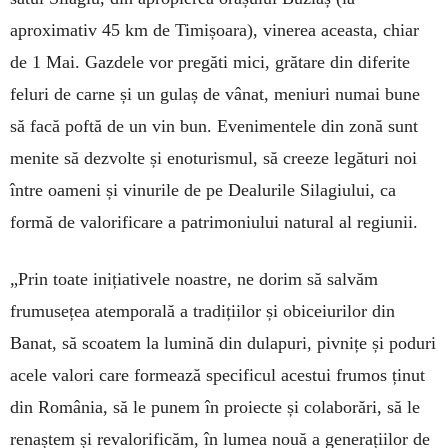
aproximativ 45 km de Timișoara), vinerea aceasta, chiar
de 1 Mai. Gazdele vor pregăti mici, grătare din diferite
feluri de carne și un gulaș de vânat, meniuri numai bune
să facă poftă de un vin bun. Evenimentele din zonă sunt
menite să dezvolte și enoturismul, să creeze legături noi
între oameni și vinurile de pe Dea­lurile Silagiului, ca
formă de valorificare a patrimoniului natural al regiunii.
„Prin toate inițiativele noastre, ne dorim să salvăm
frumusețea atemporală a tradițiilor și obiceiurilor din
Banat, să scoatem la lumină din dulapuri, pivnițe și poduri
acele valori care formează specificul acestui frumos ținut
din România, să le punem în proiecte și colaborări, să le
renaștem și revalorificăm, în lumea nouă a generațiilor de