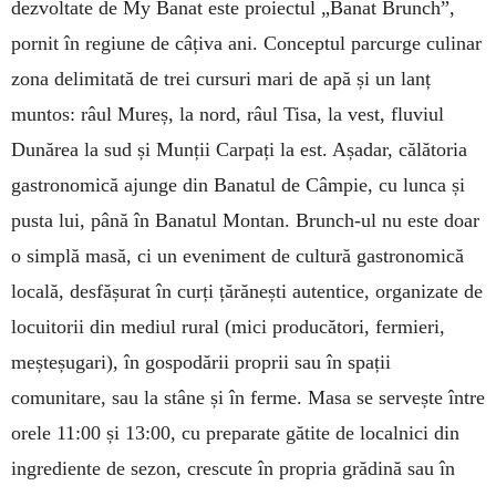
dezvoltate de My Banat este proiectul „Banat Brunch”,
pornit în regiune de câțiva ani. Conceptul parcurge culinar
zona delimitată de trei cursuri mari de apă și un lanț
muntos: râul Mureș, la nord, râul Tisa, la vest, fluviul
Dunărea la sud și Munții Carpați la est. Așadar, călătoria
gastronomică ajunge din Banatul de Câmpie, cu lunca și
pusta lui, până în Banatul Montan. Brunch-ul nu este doar
o simplă masă, ci un eveniment de cultură gastronomică
locală, desfășurat în curți țărănești autentice, organizate de
locuitorii din mediul rural (mici producători, fermieri,
meșteșugari), în gospodării proprii sau în spații
comunitare, sau la stâne și în ferme. Masa se servește între
orele 11:00 și 13:00, cu preparate gătite de localnici din
ingrediente de sezon, crescute în propria grădină sau în