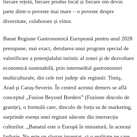
fiecare rețetă, fiecare produs local și fiecare om devin
parte dintr-o poveste mai mare – o poveste despre
diversitate, colaborare și viitor.
Banat Regiune Gastronomică Europeană pentru anul 2028
presupune, mai exact, derularea unui program special de
valorificare a potenţialului turistic al zonei şi de dezvoltare
economică sustenabilă, prin intermediul gastronomiei
multiculturale, din cele trei judeţe ale regiunii: Timiş,
Arad şi Caraş-Severin. În centrul acestui demers se află
conceptul „Fusion Beyond Borders” (Fuziune dincolo de
granițe), o formulă care, dincolo de forța sa de marketing,
surprinde esența unei regiuni născute din intersecția
culturilor. „Banatul este o Europă în miniatură, în aceeași
farfurie. Nu este un slogan inventat, ci o realitate pe care