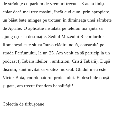
de străduțe cu parfum de vremuri trecute. E atâta liniște,
chiar dacă mai trec mașini, încât aud cum, prin apropiere,
un băiat bate mingea pe trotuar, în dimineața unei sâmbete
de Aprilie. O aplicație instalată pe telefon mă ajută să
ajung ușor la destinație. Sediul Muzeului Recordurilor
Românești este situat într-o clădire nouă, construită pe
strada Parfumului, la nr. 25. Am venit ca să particip la un
podcast („Tabăra ideilor”, amfitrion, Cristi Tabără). După
discuții, sunt invitat să vizitez muzeul. Ghidul meu este
Victor Bota, coordonatorul proiectului. El deschide o ușă
și gata, am trecut frontiera banalității!
Colecția de tirbușoane