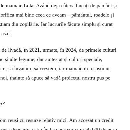
i de mamaie Lola. Având deja câteva bucăți de pământ și
valorifica mai bine ceea ce aveam – pământul, roadele și
tiam din copilărie. Iar lucrurile făcute simplu și curat
casă”.
 de livadă, în 2021, urmate, în 2024, de primele culturi
 și alte legume, dar au testat și culturi speciale,
căm, să învățăm, să creștem, iar mamaie m-a susținut
noi, înainte să apuce să vadă pro­iectul nostru pus pe
ea?
om reuși cu resurse relativ mici. Am accesat un credit
i puși deoparte, estimând că aproximativ 50.000 de euro