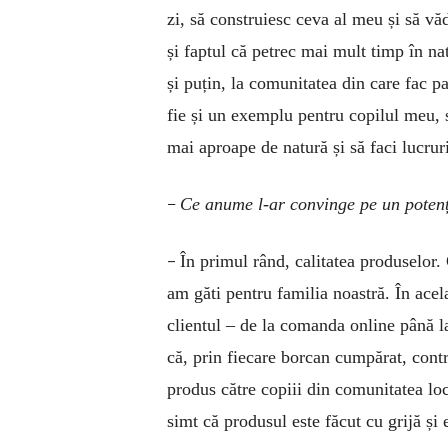
zi, să construiesc ceva al meu și să v
și faptul că petrec mai mult timp în na
și puțin, la comunitatea din care fac pa
fie și un exemplu pentru copilul meu, 
mai aproape de natură și să faci lucrur
–
Ce anume l-ar convinge pe un potenția
–
În primul rând, calitatea produselor
am găti pentru familia noastră. În acel
clientul – de la comanda online până la
că, prin fiecare borcan cumpărat, cont
produs către copiii din comunitatea lo
simt că produsul este făcut cu grijă și 