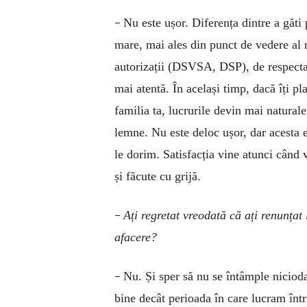
–
Nu este ușor. Diferența dintre a găti 
mare, mai ales din punct de vedere al re
autorizații (DSVSA, DSP), de respectar
mai atentă. În același timp, dacă îți pl
familia ta, lucrurile devin mai naturale
lemne. Nu este deloc ușor, dar acesta e
le dorim. Satisfacția vine atunci când v
și făcute cu grijă.
–
Ați regretat vreodată că ați renunțat
afacere?
–
Nu. Și sper să nu se întâmple niciod
bine decât perioada în care lucram într