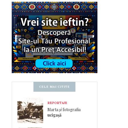
CELE MAI CITITE
REPORTAJE
Marta
și
fotografia
ucigașă