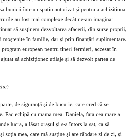
sa bunicii într-un spațiu autorizat și pentru a achiziționa
ucrurile au fost mai complexe decât ne-am imaginat
ntinuat să susținem dezvoltarea afacerii, din surse proprii,
i moștenite în familie, dar și prin finanțări suplimentare.
n program european pentru tineri fermieri, accesat în
jutat să achiziționez utilaje și să dezvolt partea de
ilie?
parte, de siguranță și de bucurie, care cred că se
re. Fac echipă cu mama mea, Daniela, fata cea mare a
e lucra, a lăsat orașul și s-a întors la sat, ca să
 soția mea, care mă susține și are răbdare zi de zi, și