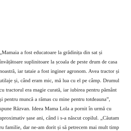
„Mamaia a fost educatoare la grădinița din sat și
învățătoare suplinitoare la școala de peste drum de casa
noastră, iar tataie a fost inginer agronom. Avea tractor și
utilaje și, când eram mic, mă lua cu el pe câmp. Drumul
cu tractorul era magie curată, iar iubirea pentru pământ
și pentru muncă a rămas cu mine pentru totdeauna”,
spune Răzvan. Ideea Mama Lola a pornit în urmă cu
aproximativ șase ani, când i s-a născut copilul. „Căutam
tru familie, dar ne-am dorit și să petrecem mai mult timp