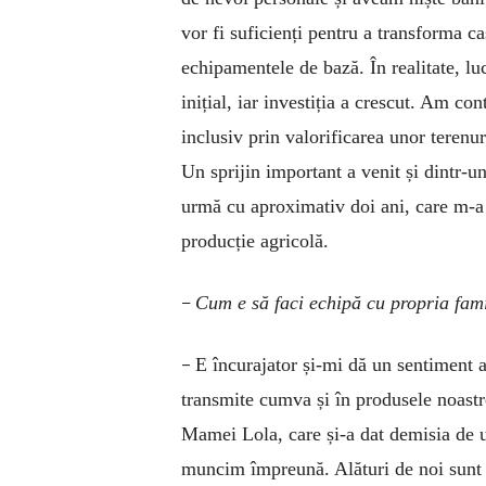
vor fi suficienți pentru a transforma ca
echipamentele de bază. În realitate, l
inițial, iar investiția a crescut. Am co
inclusiv prin valorificarea unor terenur
Un sprijin important a venit și dintr-u
urmă cu aproximativ doi ani, care m-a a
producție agricolă.
–
Cum e să faci echipă cu propria fam
–
E încurajator și-mi dă un sentiment a
transmite cumva și în produsele noast
Mamei Lola, care și-a dat demisia de und
muncim împreună. Alături de noi sunt și