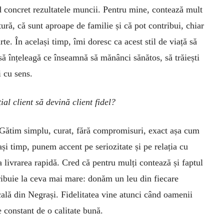
ăd concret rezultatele muncii. Pentru mine, contează mult
tură, că sunt aproape de familie și că pot contribui, chiar
rte. În același timp, îmi doresc ca acest stil de viață să
să înțeleagă ce înseamnă să mănânci sănătos, să trăiești
i cu sens.
l client să devină client fidel?
. Gătim simplu, curat, fără compromisuri, exact așa cum
ași timp, punem accent pe seriozitate și pe relația cu
 livrarea rapidă. Cred că pentru mulți contează și faptul
ribuie la ceva mai mare: donăm un leu din fiecare
cală din Negrași. Fidelitatea vine atunci când oamenii
e constant de o calitate bună.