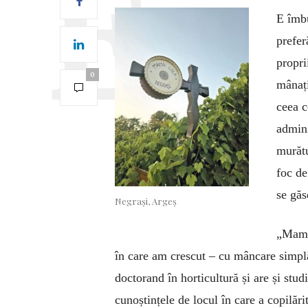
E îmbu
prefer
propri
0
mânați
ceea c
admini
murătu
foc de
se gă
Negrași, Argeș
„Mama 
în care am crescut – cu mâncare simplă
doctorand în horticultură și are și stud
cunoștințele de locul în care a copilăr