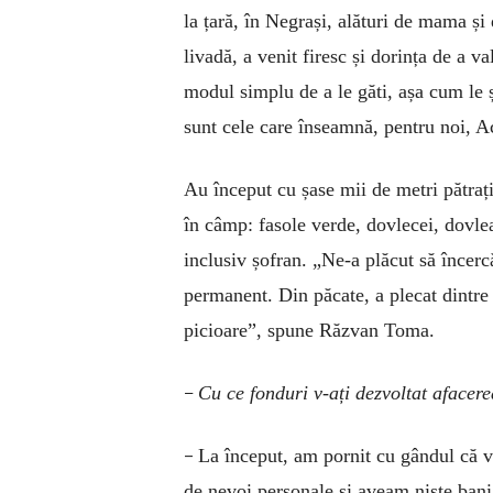
la țară, în Negrași, alături de mama ș
livadă, a venit firesc și dorința de a 
modul simplu de a le găti, așa cum le ș
sunt cele care înseamnă, pentru noi, A
Au început cu șase mii de metri pătrați
în câmp: fasole verde, dovlecei, dovleac
inclusiv șofran. „Ne-a plăcut să încer
permanent. Din păcate, a plecat dintre 
picioare”, spune Răzvan Toma.
–
Cu ce fonduri v-ați dezvoltat afacer
–
La început, am pornit cu gândul că v
de nevoi personale și aveam niște ban