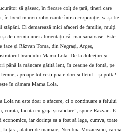
curător să găsesc, în fiecare colț de țară, tineri care
ă, în locul muncii robotizante într-o corporație, să-și fie
ii stăpâni. Ei demarează mici afaceri de familie, mulți
 și de dorința unei alimentații cât mai sănătoase. Este
e face și Răzvan Toma, din Negrași, Argeș,
stratorul brandului Mama Lola. De la dulcețuri și
ri până la mâncare gătită lent, în ceaune de fontă, pe
 lemne, aproape tot ce-ți poate dori sufletul – și pofta! –
sește în cămara Mama Lola.
Lola nu este doar o afacere, ci o continuare a felului
, curată, făcută cu grijă și răbdare”, spune Răzvan. E
ii economice, iar dorința sa a fost să lege, cumva, toate
it, la țară, alături de mamaie, Niculina Mozăceanu, căreia