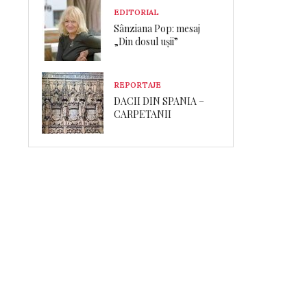
EDITORIAL
Sânziana Pop: mesaj
„Din dosul ușii”
REPORTAJE
DACII DIN SPANIA –
CARPETANII