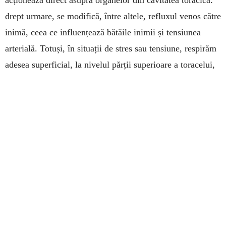
drept urmare, se modifică, între altele, refluxul venos către
inimă, ceea ce influen­țează bătăile inimii și tensiunea
arterială. Totuși, în situații de stres sau tensiune, respirăm
adesea su­perficial, la nivelul părții superioare a toracelui,
grăbit sau neregulat, iar uneori ne ținem respirația fără să
ne dăm seama. Asemenea tipare respiratorii pot accentua
nervozitatea și reacțiile de stres și pot contribui la
epuizare, în condițiile unei solicitări prelungite. Invers, o
respirație con­știentă și calmă ne poate stabiliza starea de
spirit și reduce ten­siunea interioară. Ea susține reglarea
sistemului nervos și facilitează concen­tra­rea.
Hiperventilația și consecințele sale