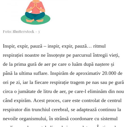
Foto: Shutterstock – 3
Inspir, expir, pauză – inspir, expir, pauză… ritmul
respirației noastre ne însoțește pe parcursul întregii vieți,
de la prima gură de aer pe care o luăm după naștere și
până la ultima suflare. Inspirăm de aproximativ 20.000 de
ori pe zi, iar la fiecare respirație tragem pe nas sau pe gură
circa o jumătate de litru de aer, pe care-l eli­minăm din nou
când expirăm. Acest proces, care este controlat de centrul
respi­rator din trunchiul cerebral, se adap­tează con­tinuu la
nevoile or­ganismului, în strân­să coordo­nare cu sistemul