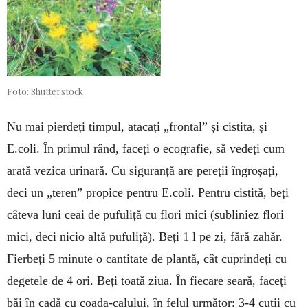
Foto: Shutterstock
Nu mai pierdeți timpul, atacați „frontal” și cistita, și
E.coli. În primul rând, faceți o eco­grafie, să vedeți cum
arată vezica urinară. Cu siguranță are pereții îngroșați,
deci un „teren” propice pentru E.coli. Pentru cistită, beți
câteva luni ceai de pufuliță cu flori mici (subliniez flori
mici, deci nicio altă pufuliță). Beți 1 l pe zi, fără zahăr.
Fierbeți 5 mi­nute o cantitate de plantă, cât cuprindeți cu
degetele de 4 ori. Beți toată ziua. În fiecare seară, faceți
băi în cadă cu coa­da-calului, în felul următor: 3-4 cutii cu