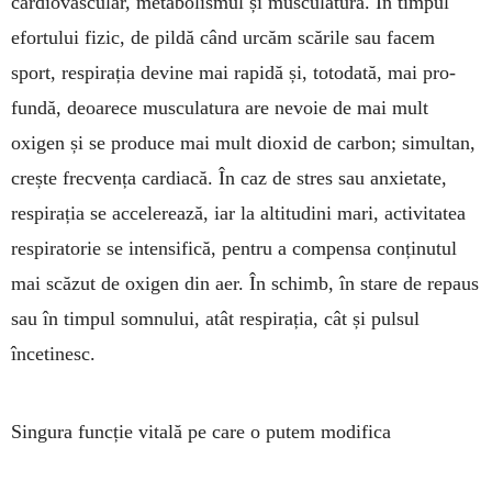
cardio­vas­cular, metabolismul și musculatura. În timpul
efortului fizic, de pildă când ur­căm scările sau facem
sport, respirația devine mai ra­pidă și, totodată, mai pro­
fundă, deoarece muscu­latura are nevoie de mai mult
oxigen și se pro­duce mai mult dioxid de carbon; simultan,
crește frec­vența cardia­că. În caz de stres sau anxietate,
res­pirația se accele­rează, iar la al­titu­dini mari, acti­vitatea
respi­ratorie se in­tensifică, pentru a com­pensa conținutul
mai scăzut de oxigen din aer. În schimb, în stare de repaus
sau în timpul somnului, atât respirația, cât și pulsul
încetinesc.
Singura funcție vitală pe care o putem modifica