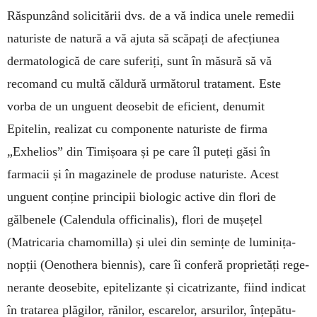
Răspunzând solicitării dvs. de a vă indica unele remedii
naturiste de natură a vă ajuta să scăpați de afecțiunea
dermatolo­gică de care suferiți, sunt în măsură să vă
recomand cu multă căldură următorul tratament. Este
vorba de un unguent deosebit de eficient, denu­mit
Epitelin, realizat cu componente naturiste de firma
„Exhelios” din Timișoara și pe care îl puteți găsi în
farmacii și în magazinele de produse na­turiste. Acest
unguent conține principii biologic active din flori de
gălbenele (Calendula offici­nalis), flori de mușețel
(Matricaria chamo­milla) și ulei din semințe de luminița-
nopții (Oeno­thera biennis), care îi conferă proprietăți rege­
nerante deo­sebite, epitelizante și cicatrizante, fiind indicat
în tratarea plăgilor, rănilor, esca­relor, arsurilor, înțepă­tu­