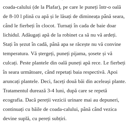
coada-calului (de la Plafar), pe care le puneți într-o oală
de 8-10 l plină cu apă și le lă­sați de dimineața până sea­ra,
când le fierbeți în clocot. Turnați în cada de baie doar
lichidul. Adăugați apă de la robinet ca să nu vă ardeți.
Stați în șezut în cadă, până apa se răcește nu vă con­vine
temperatura. Vă șter­geți, puneți pijama, șosete și vă
culcați. Peste plantele din oală puneți apă rece. Le fier­beți
în seara următoare, când repetați baia respec­tivă. Apoi
aruncați plantele. Deci, faceți două băi din ace­leași plante.
Trata­mentul durează 3-4 luni, după care se repetă
ecografia. Dacă pereții vezicii urinare mai au depuneri,
continuați cu băile de coada-calului, până când vezica
devine suplă, cu pereți subțiri.