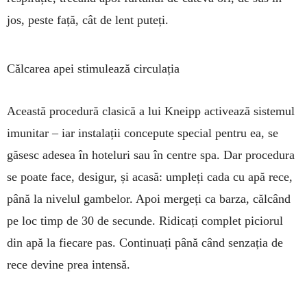
jos, peste față, cât de lent puteți.
Călcarea apei stimulează circulația
Această procedură clasică a lui Kneipp activează sistemul
imunitar – iar ins­talații con­cepute spe­cial pen­tru ea, se
găsesc adesea în hoteluri sau în centre spa. Dar pro­cedura
se poate face, de­si­gur, și acasă: um­pleți cada cu apă rece,
până la ni­velul gam­be­lor. Apoi mergeți ca bar­za, călcând
pe loc timp de 30 de secunde. Ridicați complet piciorul
din apă la fiecare pas. Continuați până când senzația de
rece devine prea intensă.