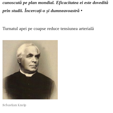
cu­­nos­cută pe plan mon­dial. Efi­cacitatea ei este dovedită
prin studii. Încer­cați-o și dum­nea­voastră •
Turnatul apei pe coapse reduce tensiunea arterială
Sebastian Kneip