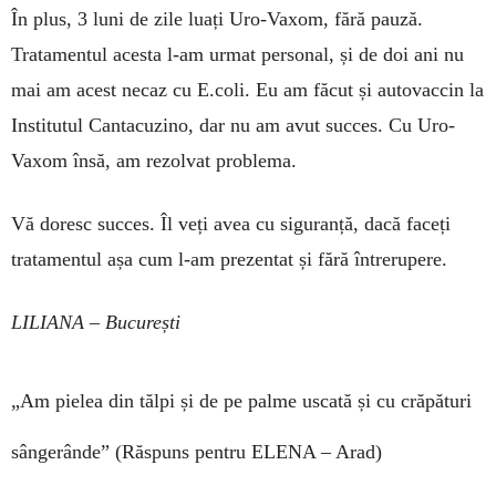
În plus, 3 luni de zile luați Uro-Vaxom, fără pau­ză.
Tratamentul acesta l-am urmat personal, și de doi ani nu
mai am acest necaz cu E.coli. Eu am făcut și auto­vaccin la
Institutul Can­tacuzino, dar nu am avut succes. Cu Uro-
Vaxom însă, am rezolvat problema.
Vă doresc succes. Îl veți avea cu siguranță, dacă faceți
tratamentul așa cum l-am prezentat și fără între­rupere.
LILIANA – București
„Am pielea din tălpi și de pe palme uscată și cu crăpături
sângerânde”
(Răspuns pentru ELENA – Arad)