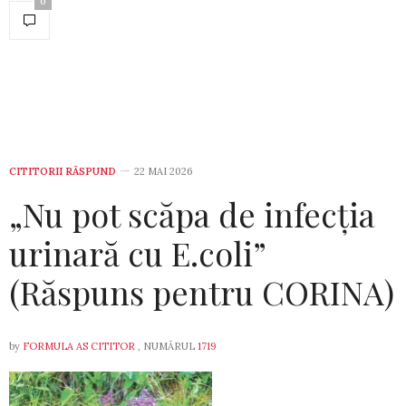
0
CITITORII RĂSPUND
22 MAI 2026
„Nu pot scăpa de infecția
urinară cu E.coli”
(Răspuns pentru CORINA)
by
FORMULA AS CITITOR
, NUMĂRUL
1719