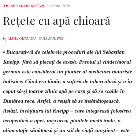
TERAPII ALTERNATIVE
22 MAI 2026
Rețete cu apă chioară
by
ALINA OLTEANU
, NUMĂRUL
1719
•
Bucurați-vă de celebrele proceduri ale lui Sebastian
Kneipp, fără să plecați de aca­să. Pre­­otul și vindecătorul
german este con­side­rat un pionier al medicinei naturiste
ho­listice. Când era tânăr, a suferit de tu­ber­culoză și a în­­
ceput să-și toarne zil­nic apă pe corp și să se scal­de în
Dunărea rece. Ast­fel, a reușit să se în­sănăto­șeas­că.
Astăzi, în­vă­țătura lui Kneipp – care inte­grea­ză folo­si­rea
te­­ra­­peutică a apei, miș­­carea, plantele me­­dici­nale, o
alimentație sănătoasă și un stil de viață conștient – este