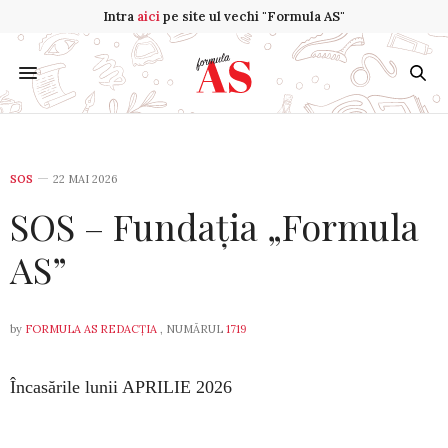
Intra
aici
pe site ul vechi "Formula AS"
SOS
22 MAI 2026
SOS – Fundația „Formula
AS”
by
FORMULA AS REDACȚIA
, NUMĂRUL
1719
Încasările lunii APRILIE 2026