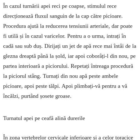
În cazul turnării apei reci pe coapse, stimulul rece
direcționează fluxul sanguin de la cap către picioare.
Procedura ajută la reducerea tensiunii arteriale, dar poate
fi utilă și în cazul varicelor. Pentru a o urma, in­trați în
cadă sau sub duș. Dirijați un jet de apă rece mai întâi de la
glezna dreaptă până la șold, iar apoi co­bo­râți-l din nou, pe
partea interioară a piciorului. Re­petați întreaga procedură
la piciorul stâng. Turnați din nou apă peste ambele
picioare, apoi peste tălpi. Apoi plimbați-vă pentru a vă
încălzi, purtând șosete groase.
Turnatul apei pe ceafă alină durerile
În zona vertebrelor cervi­ca­le inferioare și a celor to­racice