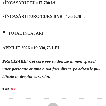
•
ÎNCASĂRI LEI =17.700 lei
•
ÎNCASĂRI EURO/CURS BNR =1.630,78 lei
•
TOTAL ÎNCASĂRI
APRILIE 2026 =19.330,78 LEI
PRECIZARE! Cei care vor să doneze în mod spe­cial
unor per­soa­ne anume o pot face di­rect, pe adresele pu­
blicate în dreptul cazu­rilor.
TAGS:
SOS