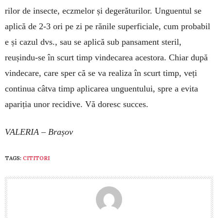
rilor de insecte, eczme­lor și degeră­tu­rilor. Unguentul se
aplică de 2-3 ori pe zi pe rănile su­perficiale, cum probabil
e și cazul dvs., sau se aplică sub pansament steril,
reușindu-se în scurt timp vinde­carea acestora. Chiar după
vindecare, care sper că se va realiza în scurt timp, veți
continua câtva timp apli­carea unguentului, spre a evita
apariția unor recidive. Vă doresc succes.
VALERIA – Brașov
TAGS:
CITITORI