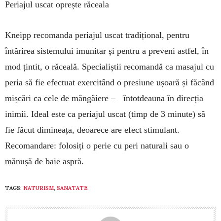
Periajul uscat oprește răceala
Kneipp recomanda periajul uscat tradițional, pentru
întărirea sistemului imunitar și pentru a pre­veni astfel, în
mod țintit, o răceală. Specialiștii re­comandă ca masajul cu
peria să fie efectuat exerci­tând o presiune ușoară și făcând
mișcări ca cele de mângâiere – întotdeauna în direcția
inimii. Ideal este ca periajul uscat (timp de 3 minute) să
fie făcut di­mi­neața, deoarece are efect stimulant.
Recoman­dare: folosiți o perie cu peri naturali sau o
mănușă de baie aspră.
TAGS:
NATURISM
,
SANATATE