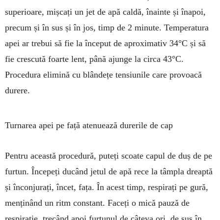
superioare, mișcați un jet de apă caldă, înainte și înapoi,
pre­cum și în sus și în jos, timp de 2 minute. Tem­peratura
apei ar trebui să fie la început de apro­ximativ 34°C și să
fie crescută foarte lent, până ajunge la circa 43°C.
Procedura elimină cu blândețe tensiunile care provoacă
durere.
Turnarea apei pe față atenuează durerile de cap
Pentru această procedură, puteți scoate capul de duș de pe
furtun. Începeți ducând jetul de apă rece la tâmpla dreaptă
și înconjurați, încet, fața. În acest timp, respirați pe gură,
menținând un ritm constant. Fa­­ceți o mică pauză de
respirație, trecând apoi fur­tu­nul de câteva ori, de sus în