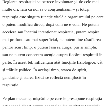
Reglarea respirației se petrece involuntar și, de cele mai
multe ori, fără ca noi să o conștientizăm – și totuși,
respirația este singura funcție vitală a organismului pe care
o putem modifica direct, după cum ne e voia. Ne putem
accelera sau înce­tini inten­ționat respirația, putem respira
mai profund sau mai superficial, ne putem ține răsuflarea
pentru scurt timp, o putem lăsa să curgă, pur și sim­plu,
sau ne putem concentra atenția asupra fiecărei respirații în
parte. În acest fel, influențăm atât funcțiile fiziolo­gice, cât
și trăirile psihice. În același timp, starea de spirit,
gândurile și starea fizică se reflectă nemij­locit în
respirație.
Pe plan mecanic, mișcările pe care le presu­pune respirația
acționează direct asupra organelor din cavitatea toracică: