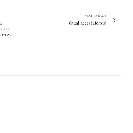
NEXT ARTICLE
l
Guta! Acces interzis!
icina
inovez,