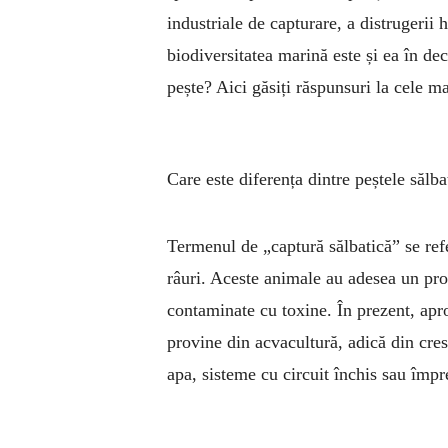
industriale de cap­turare, a distrugerii 
bio­di­ver­sitatea marină este și ea în 
pește? Aici găsiți răspunsuri la cele ma
Care este diferența dintre peștele sălba
Termenul de „captură sălbatică” se refer
râuri. Aceste animale au adesea un prof
contaminate cu toxine. În prezent, apr
provine din acvacultură, adică din cresc
apa, sisteme cu circuit închis sau împ