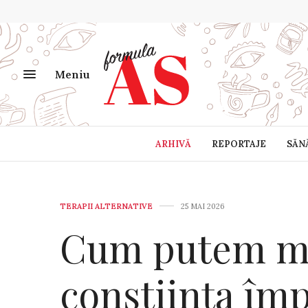
Meniu
ARHIVĂ
REPORTAJE
SĂN
TERAPII ALTERNATIVE
25 MAI 2026
Cum putem mâ
conștiința îm