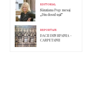
EDITORIAL
Sânziana Pop: mesaj
„Din dosul ușii”
REPORTAJE
DACII DIN SPANIA –
CARPETANII