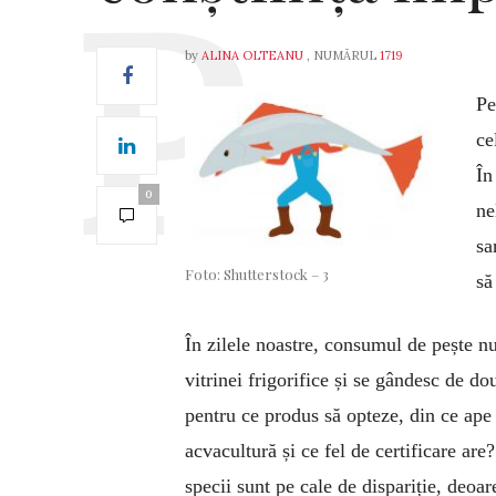
by
ALINA OLTEANU
, NUMĂRUL
1719
Pe
ce
În
0
ne
sa
Foto: Shutterstock – 3
să
În zilele noastre, consumul de pește nu
vitrinei frigorifice și se gândesc de d
pentru ce produs să opteze, din ce ape 
acvacultură și ce fel de certificare are?
specii sunt pe cale de dispa­riție, deoa