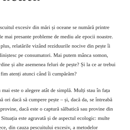
scuitul excesiv din mări și oceane se numără printre
le mai presante probleme de mediu ale epocii noas­tre.
 plus, relatările vizând reziduurile nocive din pește îi
liniștesc pe consumatori. Mai putem mânca somon,
rdine și alte asemenea feluri de pește? Și la ce ar trebui
 fim atenți atunci când îi cumpărăm?
 mai este o alegere atât de simplă. Mulți stau în fața
ouă ori dacă să cumpere pește – și, dacă da, se întreabă
provine, dacă este o captură sălbatică sau provine din
 Si­tuația este agravată și de aspectul eco­logic: multe
rece, din cauza pescuitului excesiv, a me­todelor