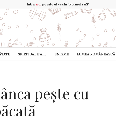
Intra
aici
pe site ul vechi "Formula AS"
ĂTATE
SPIRITUALITATE
ENIGME
LUMEA ROMÂNEASCĂ
nca pește cu
păcată