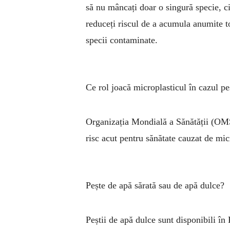
să nu mâncați doar o singură specie, ci 
reduceți riscul de a acumula anumite t
specii contaminate.
Ce rol joacă microplasticul în cazul pe
Organizația Mondială a Sănătății (OMS)
risc acut pentru să­nătate cauzat de mi
Pește de apă sărată sau de apă dulce?
Peștii de apă dulce sunt disponibili în 