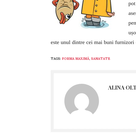
pot
ase
pen
ușo
este unul dintre cei mai buni fur­nizori
TAGS:
FORMA MAXIMĂ
,
SANATATE
ALINA OL