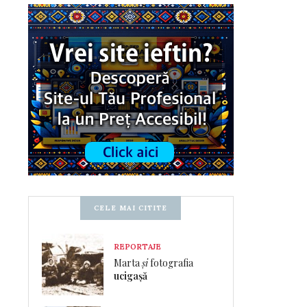
CELE MAI CITITE
REPORTAJE
Marta
și
fotografia
ucigașă