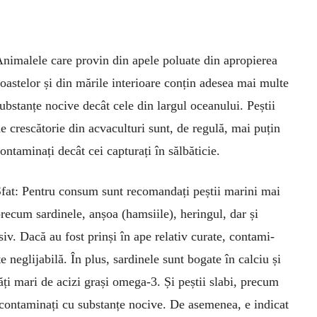
nimalele care provin din apele poluate din apropierea
oastelor și din mările interioare conțin adesea mai multe
ubstanțe nocive de­cât cele din largul oceanului. Peștii
e cres­că­torie din acvaculturi sunt, de regulă, mai puțin
on­taminați decât cei capturați în sălbă­ticie.
fat: Pentru con­sum sunt re­­comandați peș­tii marini mai
recum sar­dinele, an­șoa (hamsii­le), herin­gul, dar și
iv. Dacă au fost prinși în ape re­lativ curate, con­ta­mi­
e neglija­bilă. În plus, sardinele sunt bogate în calciu și
tăți mari de acizi grași omega-3. Și peștii slabi, precum
contaminați cu substanțe nocive. De aseme­nea, e indicat