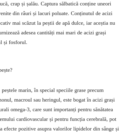
iucă, crap și șalău. Captura sălbatică conține uneori
nite din râuri și lacuri poluate. Conținutul de acizi
cativ mai scăzut la peștii de apă dulce, iar aceștia nu
rni­zează adesea cantități mai mari de acizi grași
 și fosforul.
pește?
 peștele marin, în special speciile grase precum
onul, macroul sau heringul, este bogat în acizi grași
urali omega-3, care sunt importanți pentru sănătatea
temului cardio­vas­cular și pentru funcția cerebrală, pot
a efecte pozitive asupra valorilor lipidelor din sânge și