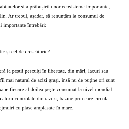
habita­telor și a prăbușirii unor eco­sisteme importante,
declin. Ar trebui, așadar, să renunțăm la consumul de
i importante întrebări:
tic și cel de crescătorie?
ă la peștii pescuiți în libertate, din mări, lacuri sau
il mai natural de acizi grași, însă nu de puține ori sunt
oape fiecare al doilea pește consumat la nivel mondial
ătorii controlate din iazuri, bazine prin care circulă
rejmuiri cu plase amplasate în mare.