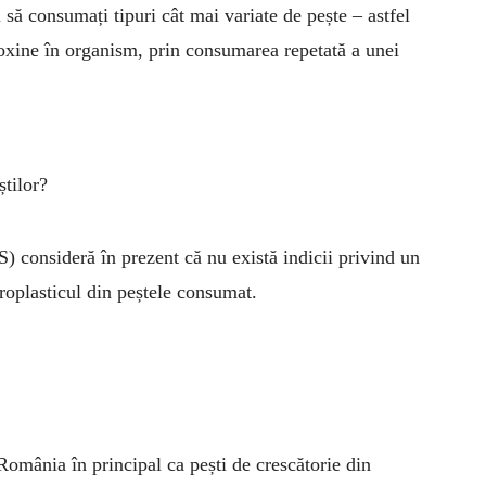
să consumați tipuri cât mai va­riate de pește – astfel
oxine în organism, prin consumarea repetată a unei
știlor?
 consideră în prezent că nu există indicii privind un
croplasticul din peștele consumat.
Ro­mânia în principal ca pești de crescătorie din