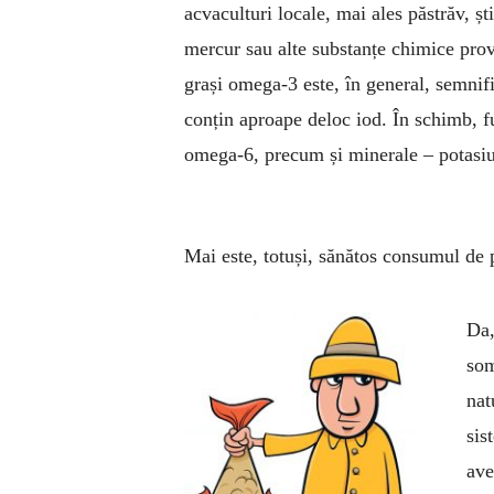
acvaculturi locale, mai ales păstrăv, șt
mercur sau alte substanțe chimice prove
grași omega-3 este, în general, semnifi
conțin aproape deloc iod. În schimb, fu
omega-6, precum și minerale – potasiul
Mai este, totuși, sănătos consumul de 
Da,
som
nat
sis
ave