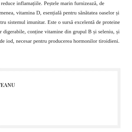
 reduce inflamațiile. Peștele marin furnizează, de
menea, vitamina D, esențială pentru sănătatea oaselor și
tru sistemul imunitar. Este o sursă excelentă de proteine
r digerabile, conține vitamine din grupul B și seleniu, și
 de iod, necesar pentru produ­cerea hor­monilor tiroidieni.
TEANU