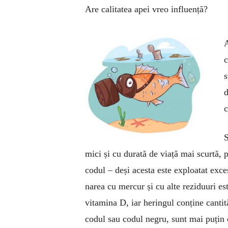
Are calitatea apei vreo influență?
A
c
s
d
c
S
mici și cu du­­rată de viață mai scurtă, p
codul – deși acesta este exploatat ex­ces
narea cu mercur și cu alte rezi­duuri est
vitamina D, iar heringul conține canti­
codul sau codul negru, sunt mai puțin 