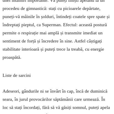
unei întâlniri importante. Vă puteți liniști apelând la un
procedeu de gimnastică: stați cu picioarele depărtate,
puneți-vă mâinile în șolduri, întindeți coatele spre spate și
îndreptați pieptul, ca Superman. Efectul: această postură
permite o respirație mai amplă și transmite imediat un
sentiment de forță și încredere în sine. Astfel câștigați
stabilitate interioară și puteți trece la treabă, cu energie
proaspătă.
Liste de sarcini
Adeseori, gândurile ni se învârt în cap, încă de duminică
seara, în jurul provocărilor săptămânii care urmează. În
loc să stați încordați, fără să vă găsiți somnul, puteți apela