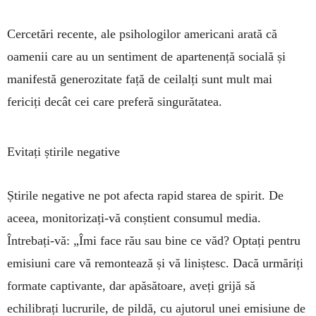
Cercetări recente, ale psihologilor americani arată că
oamenii care au un sentiment de apartenență socială și
manifestă generozitate față de ceilalți sunt mult mai
fericiți decât cei care preferă singurătatea.
Evitați știrile negative
Știrile negative ne pot afecta rapid starea de spirit. De
aceea, monitorizați-vă conștient consumul media.
Întrebați-vă: „­­­Îmi face rău sau bine ce văd? Optați pentru
emisiuni care vă remontează și vă liniștesc. Dacă urmăriți
for­mate captivante, dar apăsătoare, aveți grijă să
echilibrați lucrurile, de pildă, cu ajutorul unei emisiune de