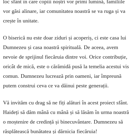
loc sfânt în care copiii noștri vor primi lumină, familiile
vor găsi alinare, iar comunitatea noastră se va ruga și va
crește în unitate.
O biserică nu este doar ziduri și acoperiș, ci este casa lui
Dumnezeu și casa noastră spirituală. De aceea, avem
nevoie de sprijinul fiecăruia dintre voi. Orice contribuție,
oricât de mică, este o cărămidă pusă la temelia acestui vis
comun. Dumnezeu lucrează prin oameni, iar împreună
putem construi ceva ce va dăinui peste generații.
Vă invităm cu drag să ne fiți alături în acest proiect sfânt.
Haideți să dăm mână cu mână și să lăsăm în urma noastră
o moștenire de credință și binecuvântare. Dumnezeu să
răsplătească bunătatea și dărnicia fiecăruia!