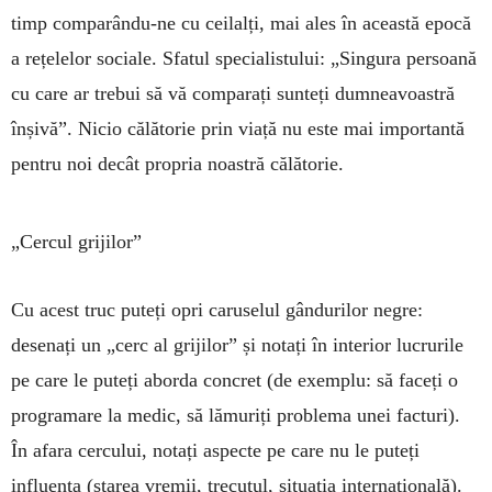
timp comparându-ne cu ceilalți, mai ales în această epocă
a rețelelor sociale. Sfatul specialistului: „Singura persoană
cu care ar trebui să vă comparați sunteți dumneavoastră
înșivă”. Nicio călătorie prin viață nu este mai importantă
pentru noi decât propria noastră călătorie.
„Cercul grijilor”
Cu acest truc puteți opri caruselul gândurilor negre:
desenați un „cerc al grijilor” și notați în interior lucrurile
pe care le puteți aborda concret (de exemplu: să faceți o
programare la medic, să lămuriți problema unei facturi).
În afara cercului, notați aspecte pe care nu le puteți
influența (starea vremii, trecutul, situația internațională).