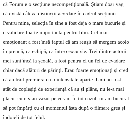
că Forum e o secțiune necompetițională. Știam doar vag
că există câteva distincții acordate în cadrul secțiunii.
Pentru mine, selecția în sine a fost deja o mare bucurie și
o validare foarte importantă pentru film. Cel mai
emoționant a fost însă faptul că am reușit să mergem acolo
împreună, ca echipă, ca într-o excursie. Trei dintre actorii
mei sunt încă la școală, a fost pentru ei un fel de evadare
chiar dacă alături de părinți. Erau foarte emoționați și cred
că au trăit premiera cu o intensitate aparte. Unii au fost
atât de copleșiți de experiență că au și plâns, nu le-a mai
plăcut cum s-au văzut pe ecran. În tot cazul, m-am bucurat
să pot împărți cu ei momentul ăsta după o filmare grea și
îndoieli de tot felul.