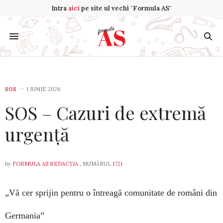
Intra
aici
pe site ul vechi "Formula AS"
SOS
1 IUNIE 2026
SOS – Cazuri de extremă
urgență
by
FORMULA AS REDACȚIA
, NUMĂRUL
1721
„Vă cer sprijin pentru o întreagă comunitate de români
din
Germania”