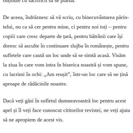
obținute cu sacrificii să se piardă.
De aceea, îndrăznesc să vă scriu, cu binecu­vân­tarea părin­
te­lui, nu ca să cer pentru mine, ci pentru noi toți – pentru
copiii care cresc departe de țară, pentru bătrânii care își
doresc să asculte în continuare slujba în românește, pentru
sufletele care caută un loc unde să se simtă acasă. Visăm
la ziua în care vom intra în biserica noastră și vom spune,
cu la­crimi în ochi: „Am reușit”, într-un loc care să ne țină
aproape de rădăcinile noastre.
Dacă veți găsi în sufletul dumneavoastră loc pentru acest
apel și îl veți face cunoscut cititorilor revistei, ne veți ajuta
să ne apropiem de acest vis.