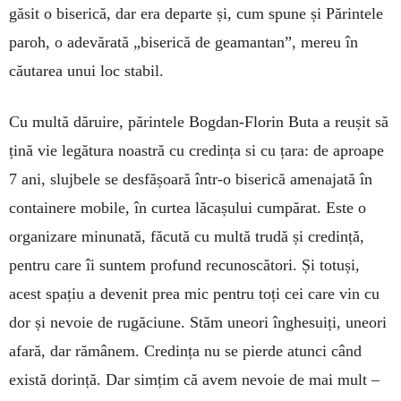
găsit o biserică, dar era departe și, cum spune și Părintele
paroh, o adevărată „biserică de geamantan”, mereu în
căutarea unui loc stabil.
Cu multă dăruire, părintele Bogdan-Florin Buta a reușit să
țină vie legătura noastră cu credința si cu țara: de aproape
7 ani, slujbele se desfășoară într-o biserică amenajată în
containere mobile, în curtea lăcașului cumpărat. Este o
organizare minunată, făcută cu multă trudă și credință,
pentru care îi suntem profund recunoscători. Și totuși,
acest spațiu a devenit prea mic pentru toți cei care vin cu
dor și nevoie de rugăciune. Stăm uneori înghesuiți, uneori
afară, dar rămânem. Credința nu se pierde atunci când
există dorință. Dar simțim că avem nevoie de mai mult –