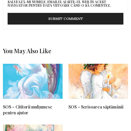
SALVEAZĂ-MI NUMELE, EMAILUL ȘI SITE-UL WEB ÎN ACEST
NAVIGATOR PENTRU DATA VIITOARE CÂND O SĂ COMENTEZ.
You May Also Like
SOS – Cititorii mulțumesc
SOS – Scrisoarea săptămânii
pentru ajutor