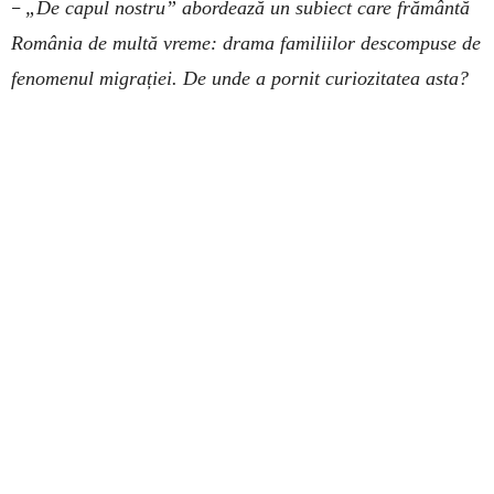
–
„De capul nostru” abordează un subiect care frământă
România de multă vreme: drama familiilor descompuse de
fenomenul migrației. De unde a pornit curiozitatea asta?
–
Cred că s-a născut mai demult. Aveam un prieten bun,
fost coleg de școală, care după liceu plecase în Statele
Unite. Tatăl lui n-a putut merge la nunta lui, așa că a
participat de la distanță, a urmărit întregul eveniment pe
computer, prin camera web. M-a emoționat foarte tare
povestea și așa s-a născut „Nunta lui Oli”, primul meu
scurtmetraj. Apoi, viața m-a dus spre alte proiecte, dar
cumva, în orice direcție mă întorceam, mă izbeam de
povești ale familiilor destrămate. Fie erau părinții plecați,
fie erau copiii plecați. M-am trezit gândindu-mă tot mai