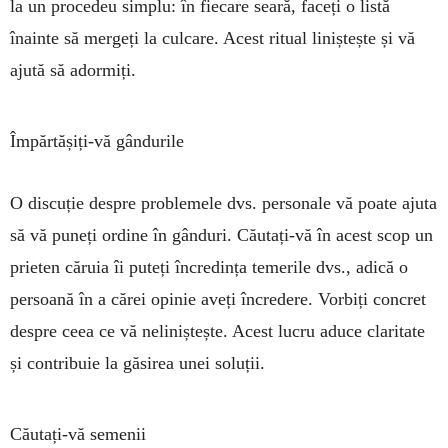
la un procedeu simplu: în fiecare seară, faceți o listă
înainte să mergeți la culcare. Acest ritual liniștește și vă
ajută să adormiți.
Împărtășiți-vă gândurile
O discuție despre problemele dvs. personale vă poate ajuta
să vă puneți ordine în gânduri. Căutați-vă în acest scop un
prieten căruia îi puteți încredința temerile dvs., adică o
persoană în a cărei opinie aveți încredere. Vorbiți concret
de­spre ceea ce vă neliniștește. Acest lucru aduce claritate
și contribuie la găsirea unei soluții.
Căutați-vă semenii