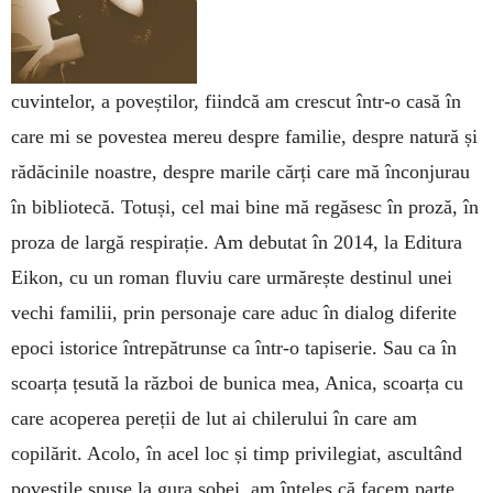
cuvintelor, a poveștilor, fiindcă am crescut într-o casă în
care mi se povestea mereu despre familie, despre natură și
rădăcinile noastre, despre marile cărți care mă înconjurau
în bibliotecă. Totuși, cel mai bine mă regăsesc în proză, în
proza de largă respirație. Am debutat în 2014, la Editura
Eikon, cu un roman fluviu care urmărește destinul unei
vechi familii, prin personaje care aduc în dialog diferite
epoci istorice întrepătrunse ca într-o tapiserie. Sau ca în
scoarța țesută la război de bunica mea, Anica, scoarța cu
care acoperea pereții de lut ai chilerului în care am
copilărit. Acolo, în acel loc și timp privilegiat, ascultând
poveștile spuse la gura sobei, am înțeles că facem parte