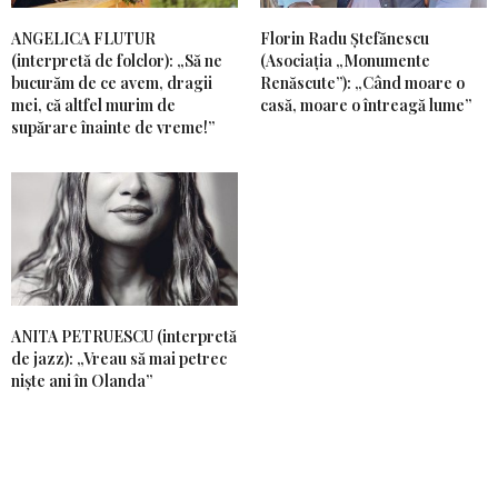
ANGELICA FLUTUR
Florin Radu Ștefănescu
(interpretă de folclor): „Să ne
(Asociația „Monumente
bucurăm de ce avem, dragii
Renăscute”): „Când moare o
mei, că altfel murim de
casă, moare o întreagă lume”
supărare înainte de vreme!”
ANITA PETRUESCU (interpretă
de jazz): „Vreau să mai petrec
niște ani în Olanda”