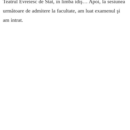
Teatrul Evreiesc de Stat, în limba idiş… Apoi, la sesiunea
următoare de admitere la facultate, am luat examenul şi
am intrat.
–
Există profesori cărora simţiţi că le datoraţi
recunoştinţă?
–
Fac câte o reverenţă metaforică în faţa tuturor
profesorilor mei! Au fost şi momente tensionate, ca în
orice facultate şi ca în orice relaţie maestru-discipol, da,
indubitabil, dar le sunt profund recunoscătoare tuturor
profesorilor mei, pentru că mi-au dat uneltele meseriei şi
m-au învăţat cum să le folosesc. Ceea ce e esenţial!
Până în pânzele albe