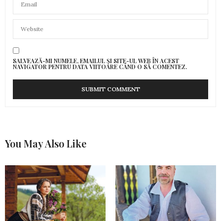
SALVEAZĂ-MI NUMELE, EMAILUL ȘI SITE-UL WEB ÎN ACEST
NAVIGATOR PENTRU DATA VIITOARE CÂND O SĂ COMENTEZ.
You May Also Like