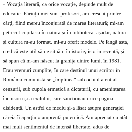
–
Vocația literară, ca orice vocație, depinde mult de
educație. Părinții mei sunt profesori, am crescut printre
cărți, fiind mereu înconjurată de marea literatură; mi-am
petrecut copilăria în natură și în bibliotecă, așadar, natura
și cultura m-au format, mi-au oferit modele. Pe lângă asta,
cred că este util să ne situăm în istorie, istoria recentă, și
să spun că m-am născut la granița dintre lumi, în 1981.
Erau vremuri cumplite, în care destinul unui scriitor în
România comunistă se „împlinea” sub ochiul atent al
cenzurii, sub cupola ermetică a dictaturii, cu amenințarea
închisorii și a exilului, care sancționau orice pagină
disidentă. Un astfel de mediu și-a lăsat asupra generației
căreia îi aparțin o amprentă puternică. Am apreciat cu atât
mai mult sentimentul de intensă libertate, adus de