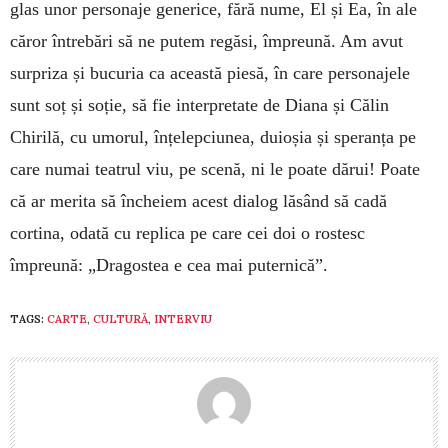
glas unor personaje generice, fără nume, El și Ea, în ale
căror întrebări să ne putem regăsi, împreună. Am avut
surpriza și bu­curia ca această piesă, în care personajele
sunt soț și soție, să fie interpretate de Diana și Călin
Chirilă, cu umorul, înțelepciunea, duioșia și speranța pe
care numai teatrul viu, pe scenă, ni le poate dărui! Poate
că ar merita să încheiem acest dialog lăsând să cadă
cortina, odată cu replica pe care cei doi o rostesc
împreună: „Dragostea e cea mai puternică”. ­­­­
TAGS:
CARTE
,
CULTURĂ
,
INTERVIU