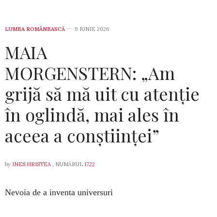
LUMEA ROMÂNEASCĂ
9 IUNIE 2026
MAIA
MORGENSTERN: „Am
grijă să mă uit cu atenție
în oglindă, mai ales în
aceea a conștiinței”
by
INES HRISTEA
, NUMĂRUL
1722
Nevoia de a inventa universuri