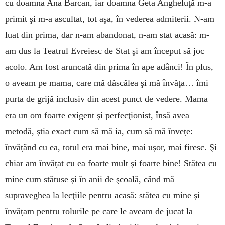
cu doamna Ana Barcan, iar doamna Geta Angheluţă m-a
primit şi m-a ascultat, tot aşa, în ve­derea admiterii. N-am
luat din prima, dar n-am abandonat, n-am stat acasă: m-
am dus la Teatrul Evreiesc de Stat şi am început să joc
acolo. Am fost aruncată din prima în ape adânci! În plus,
o aveam pe mama, care mă dăscălea şi mă învăţa… îmi
purta de grijă inclusiv din acest punct de vedere. Mama
era un om foarte exigent şi perfecţionist, însă avea
metodă, ştia exact cum să mă ia, cum să mă înveţe:
învăţând cu ea, totul era mai bine, mai uşor, mai firesc. Şi
chiar am învăţat cu ea foarte mult şi foarte bine! Stătea cu
mine cum stătuse şi în anii de şcoală, când mă
supraveghea la lecţiile pentru acasă: stătea cu mine şi
învăţam pentru rolurile pe care le aveam de jucat la