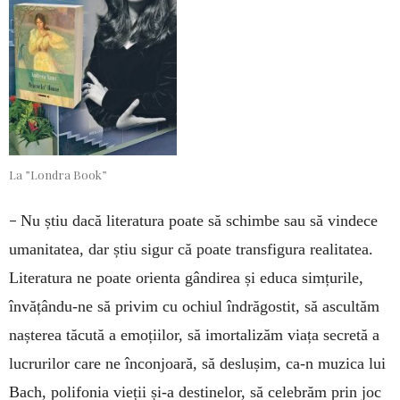
La ”Londra Book”
–
Nu știu dacă literatura poate să schimbe sau să vindece
umanitatea, dar știu sigur că poate transfigura realitatea.
Literatura ne poate orienta gândirea și educa simțurile,
învățându-ne să privim cu ochiul îndrăgostit, să ascultăm
nașterea tăcută a emoțiilor, să imortalizăm viața secretă a
lucrurilor care ne înconjoară, să deslușim, ca-n muzica lui
Bach, polifonia vieții și-a destinelor, să celebrăm prin joc