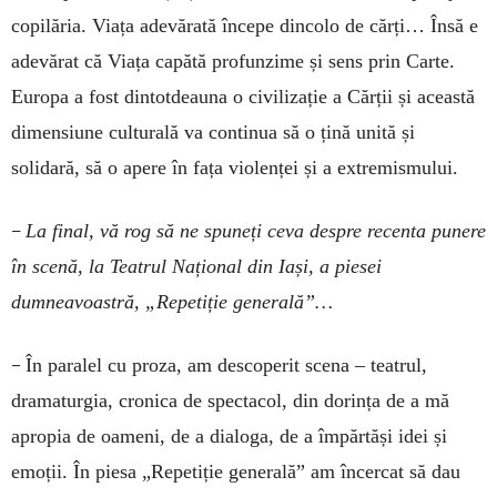
copilăria. Viața adevărată începe dincolo de cărți… Însă e
adevărat că Viața capătă profunzime și sens prin Carte.
Europa a fost dintotdeauna o civilizație a Cărții și această
dimensiune culturală va continua să o țină unită și
solidară, să o apere în fața violenței și a extremismului.
–
La final, vă rog să ne spuneți ceva despre recenta punere
în scenă, la Teatrul Național din Iași, a piesei
dumneavoastră, „Repetiție generală”…
–
În paralel cu proza, am descoperit scena – teatrul,
dramaturgia, cronica de spectacol, din dorința de a mă
apropia de oameni, de a dialoga, de a împărtăși idei și
emoții. În piesa „Re­petiție generală” am încercat să dau