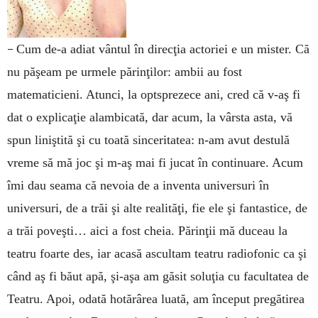
–
Cum de-a adiat vântul în direcţia actoriei e un mister. Că
nu păşeam pe urmele părinţilor: ambii au fost
matematicieni. Atunci, la optsprezece ani, cred că v-aş fi
dat o explicaţie alambicată, dar acum, la vârsta asta, vă
spun liniştită şi cu toată sinceritatea: n-am avut destulă
vreme să mă joc şi m-aş mai fi jucat în continuare. Acum
îmi dau seama că nevoia de a inventa universuri în
universuri, de a trăi şi alte realităţi, fie ele şi fantastice, de
a trăi poveşti… aici a fost cheia. Părinţii mă duceau la
teatru foarte des, iar acasă ascultam teatru radiofonic ca şi
când aş fi băut apă, şi-aşa am găsit soluţia cu facultatea de
Teatru. Apoi, odată hotărârea luată, am în­ceput pregătirea