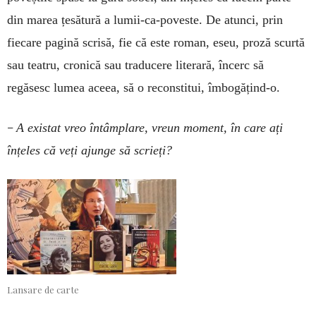
din marea țesătură a lumii-ca-poveste. De atunci, prin
fiecare pagină scrisă, fie că este roman, eseu, proză scurtă
sau teatru, cronică sau traducere literară, încerc să
regăsesc lumea aceea, să o reconstitui, îmbogățind-o.
–
A existat vreo întâmplare, vreun moment, în care ați
înțeles că veți ajunge să scrieți?
Lansare de carte