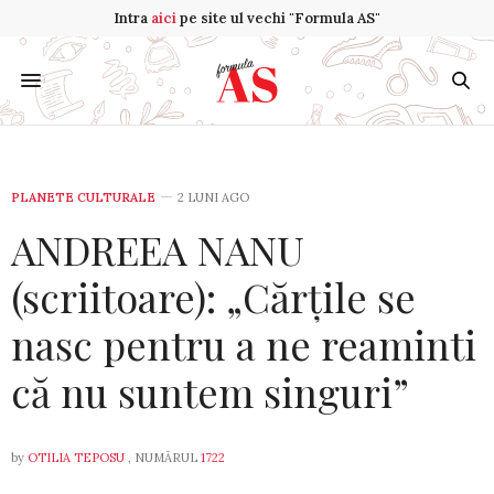
Intra
aici
pe site ul vechi "Formula AS"
PLANETE CULTURALE
2 LUNI AGO
ANDREEA NANU
(scriitoare): „Cărțile se
nasc pentru a ne reaminti
că nu suntem singuri”
by
OTILIA TEPOSU
, NUMĂRUL
1722