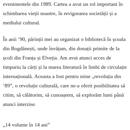
evenimentele din 1989. Cartea a avut un rol important în
schimbarea vieții noastre, în revigorarea societății și a
mediului cultural.
În anii ‘90, părinții mei au organizat o bibliotecă în școala
din Bogdănești, unde învățam, din donații primite de la
școli din Franța și Elveția. Am avut atunci acces de
timpuriu la cărți și la marea literatură în limbi de circulație
internațională. Aceasta a fost pentru mine „revoluția din
‘89”, o revo­luție culturală, care ne-a oferit posibilitatea să
citim, să călătorim, să cunoaștem, să explorăm lumi până
atunci interzise.
„14 volume în 14 ani”