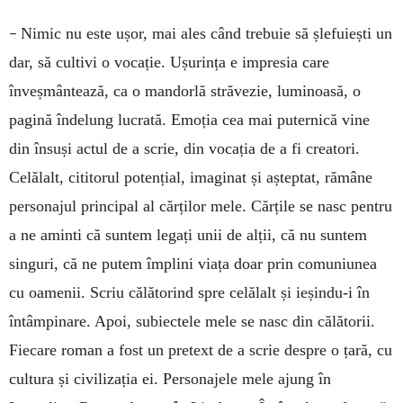
–
Nimic nu este ușor, mai ales când trebuie să șlefuiești un
dar, să cultivi o vocație. Ușurința e impresia care
înveșmântează, ca o mandorlă străvezie, luminoasă, o
pagină îndelung lucrată. Emoția cea mai puternică vine
din însuși actul de a scrie, din vocația de a fi creatori.
Celălalt, cititorul potențial, imaginat și așteptat, rămâne
personajul principal al cărților mele. Cărțile se nasc pentru
a ne aminti că suntem legați unii de alții, că nu suntem
singuri, că ne putem împlini viața doar prin comuniunea
cu oamenii. Scriu călătorind spre celălalt și ieșindu-i în
întâmpinare. Apoi, subiectele mele se nasc din călătorii.
Fiecare roman a fost un pretext de a scrie despre o țară, cu
cultura și civilizația ei. Personajele mele ajung în