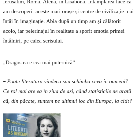
Ierusalim, Roma, Atena, în Lisabona. Întâmplarea face că
am descoperit aceste mari orașe și centre de civilizație mai
întâi în imaginație. Abia după un timp am și călătorit
acolo, iar pelerinajul în realitate a sporit emoția primei
întâlniri, pe calea scrisului.
„Dragostea e cea mai puternică”
–
Poate literatura vindeca sau schimba ceva în oameni?
Ce rol mai are ea în ziua de azi, când statisticile ne arată
că, din păcate, suntem pe ulti­mul loc din Europa, la citit?