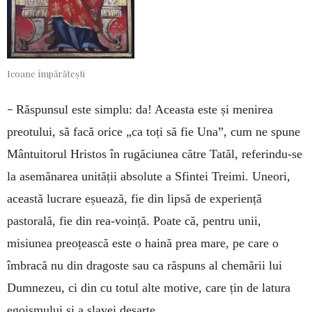
Icoane împărătești
–
Răspunsul este simplu: da! Aceasta este și menirea
preotului, să facă orice „ca toți să fie Una”, cum ne spune
Mântuitorul Hristos în rugăciunea către Tatăl, referindu-se
la asemănarea unității absolute a Sfintei Treimi. Uneori,
această lucrare eșuează, fie din lipsă de experiență
pastorală, fie din rea-voință. Poate că, pentru unii,
misiunea preoțească este o haină prea mare, pe care o
îmbracă nu din dragoste sau ca răspuns al chemării lui
Dumnezeu, ci din cu totul alte motive, care țin de latura
egoismului și a slavei deșarte.