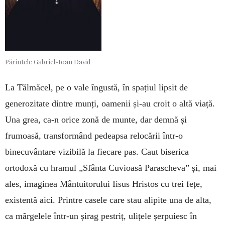
Părintele Gabriel-Ioan David
La Tălmăcel, pe o vale îngustă, în spațiul lipsit de
generozitate dintre munți, oamenii și-au croit o altă viață.
Una grea, ca-n orice zonă de munte, dar demnă și
frumoasă, transformând pedeapsa relocării într-o
binecuvântare vizibilă la fiecare pas. Caut biserica
ortodoxă cu hramul „Sfânta Cuvioasă Parascheva” și, mai
ales, imaginea Mântuitorului Iisus Hristos cu trei fețe,
existentă aici. Printre casele care stau alipite una de alta,
ca mărgelele într-un șirag pestriț, ulițele șerpuiesc în