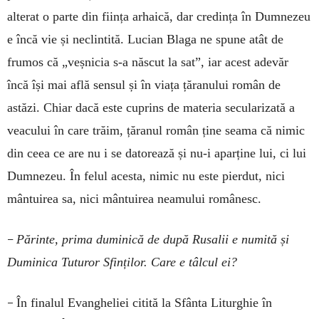
alterat o parte din ființa arhaică, dar credința în Dumnezeu
e încă vie și neclintită. Lucian Blaga ne spune atât de
frumos că „veș­nicia s-a născut la sat”, iar acest adevăr
încă își mai află sensul și în viața țăranului român de
astăzi. Chiar dacă este cuprins de materia secularizată a
veacului în care trăim, țăranul român ține seama că nimic
din ceea ce are nu i se datorează și nu-i aparține lui, ci lui
Dumnezeu. În felul acesta, nimic nu este pierdut, nici
mântuirea sa, nici mântuirea neamului românesc.
–
Părinte, prima duminică de după Rusalii e nu­mită și
Duminica Tuturor Sfinților. Care e tâlcul ei?
–
În finalul Evangheliei citită la Sfânta Liturghie în