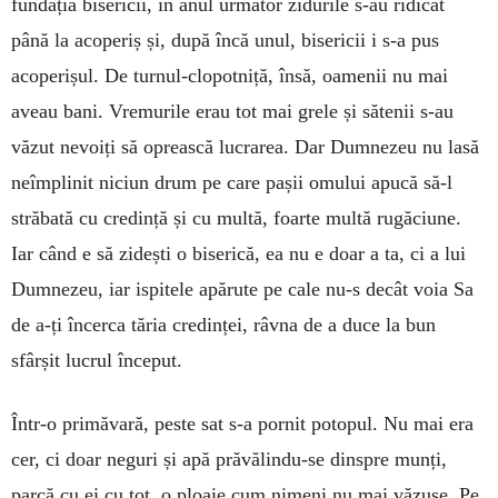
fundația bisericii, în anul următor zidurile s-au ridicat
până la acoperiș și, după încă unul, bisericii i s-a pus
acoperișul. De turnul-clopotniță, însă, oamenii nu mai
aveau bani. Vremurile erau tot mai grele și sătenii s-au
văzut nevoiți să oprească lucrarea. Dar Dumnezeu nu lasă
neîmplinit niciun drum pe care pașii omului apucă să-l
străbată cu credință și cu multă, foarte multă rugăciune.
Iar când e să zidești o biserică, ea nu e doar a ta, ci a lui
Dumnezeu, iar ispitele apărute pe cale nu-s decât voia Sa
de a-ți încerca tăria credinței, râvna de a duce la bun
sfârșit lucrul început.
Într-o primăvară, peste sat s-a pornit potopul. Nu mai era
cer, ci doar neguri și apă prăvălindu-se dinspre munți,
parcă cu ei cu tot, o ploaie cum nimeni nu mai văzuse. Pe