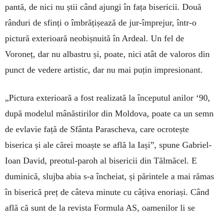
pantă, de nici nu știi când ajungi în fața bisericii. Două
rânduri de sfinți o îmbrățișează de jur-împrejur, într-o
pictură exterioară neobișnuită în Ardeal. Un fel de
Voroneț, dar nu albastru și, poate, nici atât de valoros din
punct de vedere artistic, dar nu mai puțin impresionant.
„Pictura exterioară a fost realizată la începutul anilor ‘90,
după modelul mânăstirilor din Moldova, poate ca un semn
de evlavie față de Sfânta Parascheva, care ocrotește
biserica și ale cărei moaște se află la Iași”, spune Gabriel-
Ioan David, preotul-paroh al bisericii din Tălmăcel. E
duminică, slujba abia s-a încheiat, și părintele a mai rămas
în biserică preț de câteva minute cu câțiva enoriași. Când
află că sunt de la revista Formula AS, oamenilor li se