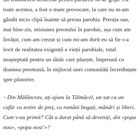
toate acestea, a fost o mare provocare, la care nu m-am
gândit nicio clipă înainte să preiau parohia. Pre­o­ția sau,
mai bine-zis, misiunea preotului în parohie, așa cum am
învățat, cum am crezut și cum mi-am dorit eu să fie s-a
lovit de realitatea exigentă a vieții parohiale, total
neașteptată pentru un tânăr care pășește, împreună cu
doamna preoteasă, în mijlocul unei comunități încredințate
spre păstorire.
–
Din Mălâncrav, ați ajuns la Tălmăcel, un sat ca un
cufăr cu zestre de preț, cu români bogați, mândri și liberi.
Cum v-au primit? Cât a durat până să deveniți, din «popa
nou», «popa nost’»?