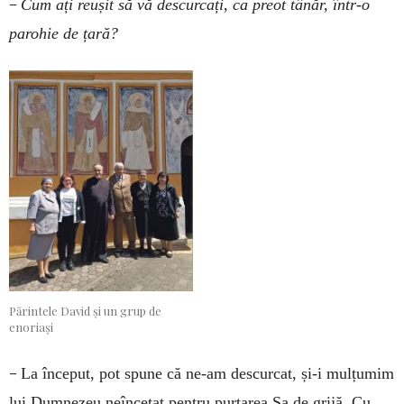
–
Cum ați reușit să vă descurcați, ca preot tânăr, într-o
parohie de țară?
Părintele David și un grup de
enoriași
–
La început, pot spune că ne-am descurcat, și-i mulțumim
lui Dumnezeu neîncetat pentru purtarea Sa de grijă. Cu