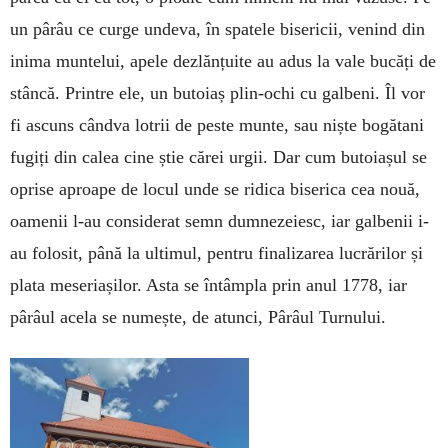
un pârâu ce curge undeva, în spatele bisericii, venind din
inima muntelui, apele dezlănțuite au adus la vale bucăți de
stâncă. Printre ele, un butoiaș plin-ochi cu galbeni. Îl vor
fi ascuns cândva lotrii de peste munte, sau niște bogătani
fugiți din calea cine știe cărei urgii. Dar cum butoiașul se
oprise aproape de locul unde se ridica biserica cea nouă,
oamenii l-au considerat semn dum­ne­zeiesc, iar galbenii i-
au folosit, până la ultimul, pentru finalizarea lucrărilor și
plata meseriașilor. Asta se întâmpla prin anul 1778, iar
pârâul acela se numește, de atunci, Pârâul Turnului.