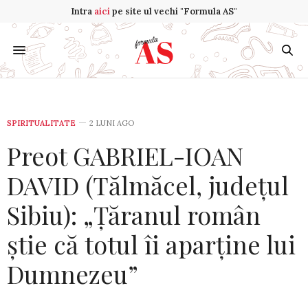
Intra
aici
pe site ul vechi "Formula AS"
SPIRITUALITATE
2 LUNI AGO
Preot GABRIEL-IOAN
DAVID (Tălmăcel, județul
Sibiu): „Țăranul român
știe că totul îi aparține lui
Dumnezeu”