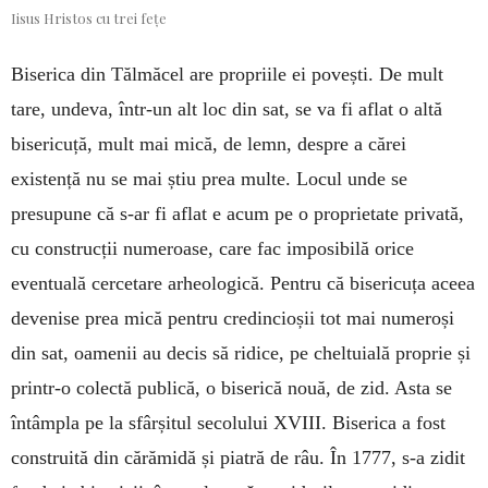
Iisus Hristos cu trei fețe
Biserica din Tălmăcel are propriile ei povești. De mult
tare, undeva, într-un alt loc din sat, se va fi aflat o altă
bisericuță, mult mai mică, de lemn, despre a cărei
existență nu se mai știu prea multe. Locul unde se
presupune că s-ar fi aflat e acum pe o proprietate privată,
cu construcții numeroase, care fac imposibilă orice
eventuală cercetare arheologică. Pentru că bisericuța aceea
devenise prea mică pentru credincioșii tot mai numeroși
din sat, oamenii au decis să ridice, pe cheltuială proprie și
printr-o colectă publică, o biserică nouă, de zid. Asta se
întâmpla pe la sfârșitul secolului XVIII. Biserica a fost
construită din cărămidă și piatră de râu. În 1777, s-a zidit