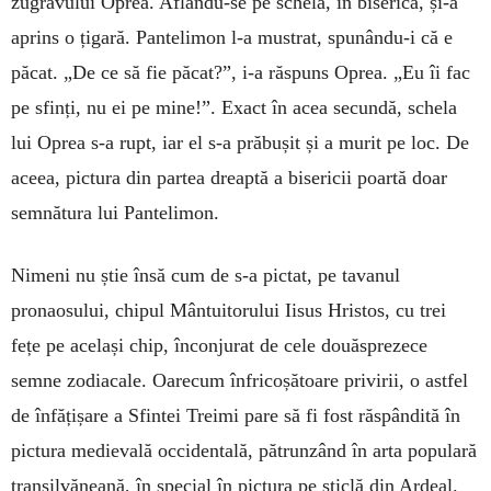
zugravului Oprea. Aflându-se pe schelă, în biserică, și-a
aprins o țigară. Pantelimon l-a mustrat, spunându-i că e
păcat. „De ce să fie păcat?”, i-a răspuns Oprea. „Eu îi fac
pe sfinți, nu ei pe mine!”. Exact în acea secundă, schela
lui Oprea s-a rupt, iar el s-a prăbușit și a murit pe loc. De
aceea, pictura din partea dreaptă a bisericii poartă doar
semnătura lui Pantelimon.
Nimeni nu știe însă cum de s-a pictat, pe tavanul
pronaosului, chipul Mântuitorului Iisus Hristos, cu trei
fețe pe același chip, înconjurat de cele douăsprezece
semne zodiacale. Oarecum înfricoșătoare privirii, o astfel
de înfățișare a Sfintei Treimi pare să fi fost răspândită în
pictura medievală occidentală, pătrunzând în arta populară
transilvăneană, în special în pictura pe sticlă din Ardeal.