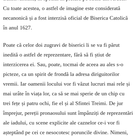
Cu toate acestea, o astfel de imagine este considerată
necanonică și a fost interzisă oficial de Biserica Catolică
în anul 1627.
Poate că celor doi zugravi de biserici li se va fi părut
inedită o astfel de reprezentare, fără să fi știut de
interzicerea ei. Sau, poate, tocmai de aceea au ales s-o
picteze, ca un spirit de frondă la adresa diriguitorilor
vremii. Iar oamenii locului vor fi văzut lucruri mai rele și
mai urâte în viața lor, ca să se mai sperie de un chip cu
trei fețe și patru ochi, fie el și al Sfintei Treimi. De jur
împrejur, pereții pronaosului sunt împânziți de reprezentări
ale iadului, cu scene explicite ale caznelor ce-i vor fi
așteptând pe cei ce nesocotesc poruncile divine. Nimeni,