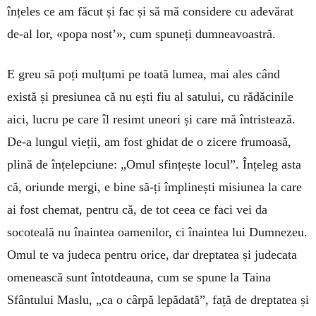
înțeles ce am făcut și fac și să mă considere cu adevărat
de-al lor, «popa nost’», cum spuneți dumneavoastră.
E greu să poți mulțumi pe toată lumea, mai ales când
există și presiunea că nu ești fiu al satului, cu rădăcinile
aici, lucru pe care îl resimt uneori și care mă întristează.
De-a lungul vieții, am fost ghidat de o zicere frumoasă,
plină de înțelepciune: „Omul sfințește locul”. Înțeleg asta
că, oriunde mergi, e bine să-ți împlinești misiunea la care
ai fost chemat, pentru că, de tot ceea ce faci vei da
socoteală nu înaintea oamenilor, ci înaintea lui Dumnezeu.
Omul te va judeca pentru orice, dar dreptatea și judecata
omenească sunt întotdeauna, cum se spune la Taina
Sfântului Maslu, „ca o cârpă lepădată”, față de dreptatea și