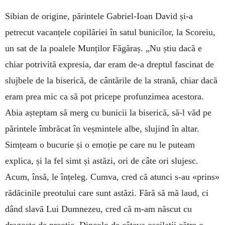
Sibian de origine, părintele Gabriel-Ioan David și-a
petrecut vacanțele copilăriei în satul bunicilor, la Scoreiu,
un sat de la poalele Munților Făgăraș. „Nu știu dacă e
chiar potrivită expresia, dar eram de-a dreptul fascinat de
slujbele de la biserică, de cântările de la strană, chiar dacă
eram prea mic ca să pot pricepe profunzimea acestora.
Abia așteptam să merg cu bunicii la biserică, să-l văd pe
părintele îmbrăcat în veșmintele albe, slujind în altar.
Simțeam o bucurie și o emoție pe care nu le puteam
explica, și la fel simt și astăzi, ori de câte ori slujesc.
Acum, însă, le înțeleg. Cumva, cred că atunci s-au «prins»
rădăci­nile preotului care sunt astăzi. Fără să mă laud, ci
dând slavă Lui Dumnezeu, cred că m-am născut cu