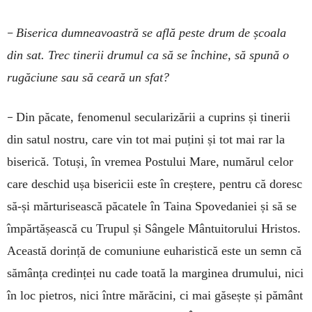
–
Biserica dumneavoastră se află peste drum de școala
din sat. Trec tinerii drumul ca să se închine, să spună o
rugăciune sau să ceară un sfat?
–
Din păcate, fenomenul secularizării a cuprins și tinerii
din satul nostru, care vin tot mai puțini și tot mai rar la
biserică. Totuși, în vremea Postului Mare, numărul celor
care deschid ușa bisericii este în creștere, pentru că doresc
să-și mărturisească păcatele în Taina Spovedaniei și să se
împărtășească cu Trupul și Sângele Mântuitorului Hristos.
Această dorință de comuniune euharistică este un semn că
sămânța credinței nu cade toată la marginea drumului, nici
în loc pietros, nici între mărăcini, ci mai găsește și pământ