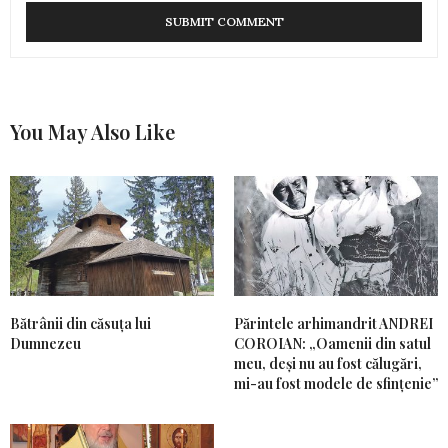
You May Also Like
Bătrânii din căsuța lui
Părintele arhimandrit ANDREI
Dumnezeu
COROIAN: „Oamenii din satul
meu, deși nu au fost călugări,
mi-au fost modele de sfințenie”