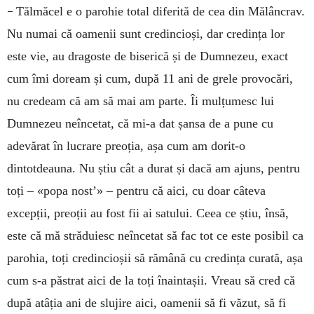
–
Tălmăcel e o parohie total diferită de cea din Mălâncrav.
Nu numai că oamenii sunt credincioși, dar credința lor
este vie, au dragoste de biserică și de Dumnezeu, exact
cum îmi doream și cum, după 11 ani de grele provocări,
nu credeam că am să mai am parte. Îi mulțumesc lui
Dumnezeu neîncetat, că mi-a dat șansa de a pune cu
adevărat în lucrare preoția, așa cum am dorit-o
dintotdeauna. Nu știu cât a durat și dacă am ajuns, pentru
toți – «popa nost’» – pentru că aici, cu doar câteva
excepții, preoții au fost fii ai satului. Ceea ce știu, însă,
este că mă străduiesc neîncetat să fac tot ce este posibil ca
parohia, toți credincioșii să rămână cu credința curată, așa
cum s-a păstrat aici de la toți înaintașii. Vreau să cred că
după atâția ani de slujire aici, oamenii să fi văzut, să fi