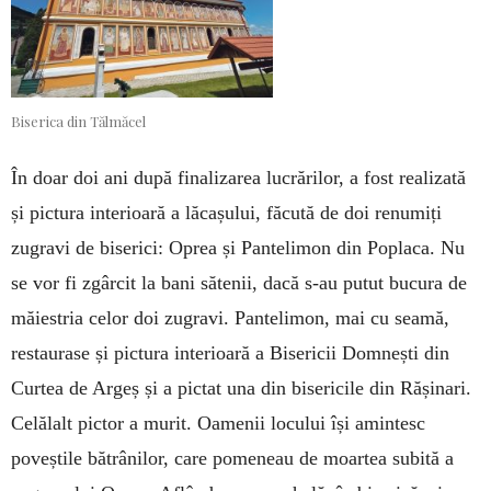
Biserica din Tălmăcel
În doar doi ani după finalizarea lucrărilor, a fost realizată
și pictura interioară a lăcașului, făcută de doi renumiți
zugravi de biserici: Oprea și Pantelimon din Poplaca. Nu
se vor fi zgârcit la bani sătenii, dacă s-au putut bucura de
măiestria celor doi zugravi. Pantelimon, mai cu seamă,
restaurase și pictura interioară a Bisericii Domnești din
Curtea de Argeș și a pictat una din bisericile din Răși­nari.
Celălalt pictor a murit. Oamenii locului își amintesc
poveștile bă­trânilor, care pomeneau de moartea subită a