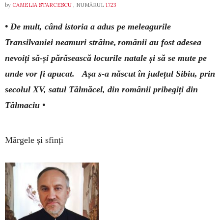
by
CAMELIA STARCESCU
, NUMĂRUL
1723
• De mult, când istoria a adus pe meleagurile
Transilvaniei neamuri străine, românii au fost adesea
nevoiți să-și părăsească locurile natale și să se mute pe
unde vor fi apucat. Așa s-a născut în județul Sibiu, prin
secolul XV, satul Tălmăcel, din românii pribegiți din
Tălmaciu •
Mărgele și sfinți