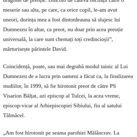
dragoste de preoție. Dincolo de câteva oscilații către o
meserie sau alta, pe care, ca orice copil, le-am avut
uneori, dorința mea a fost dintotdeauna să slujesc lui
Dumnezeu în altar, ca preot, nu doar prin acea preoție
universală, la care sunt chemați toți credincioșii”,
mărturisește părintele David.
Coincidență, poate, sau mai degrabă modul tainic al Lui
Dumnezeu de a lucra prin oameni a făcut ca, la finalizarea
studiilor, în 1999, să fie hirotonit preot de către PS
Visarion Bălțat, azi episcop al Tulcei, la acea vreme,
episcop-vicar al Arhiepiscopiei Sibiului, fiu al satului
Tălmăcel.
„Am fost hirotonit pe seama parohiei Mălâncrav. La