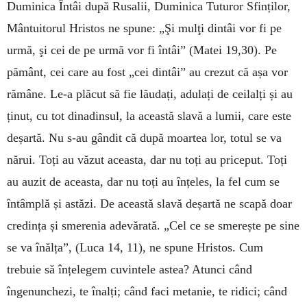
Duminica Întâi după Rusalii, Duminica Tuturor Sfinților,
Mântuitorul Hristos ne spune: „Şi mulţi dintâi vor fi pe
urmă, şi cei de pe urmă vor fi întâi” (Matei 19,30). Pe
pământ, cei care au fost „cei dintâi” au crezut că așa vor
rămâne. Le-a plăcut să fie lăudați, adulați de ceilalți și au
ținut, cu tot dinadinsul, la această slavă a lumii, care este
deșartă. Nu s-au gândit că după moartea lor, totul se va
nărui. Toți au văzut aceasta, dar nu toți au priceput. Toți
au auzit de aceasta, dar nu toți au înțeles, la fel cum se
întâmplă și astăzi. De această slavă deșartă ne scapă doar
credința și smerenia adevărată. „Cel ce se smerește pe sine
se va înălța”, (Luca 14, 11), ne spune Hristos. Cum
trebuie să înțelegem cuvintele astea? Atunci când
îngenunchezi, te înalți; când faci metanie, te ridici; când