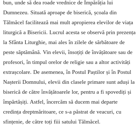
bun, unde să dea roade vrednice de Împărăția lui
Dumnezeu. Situată aproape de biserică, școala din
Tălmăcel facilitează mai mult apropierea elevilor de viața
liturgică a Bisericii. Lucrul acesta se observă prin prezența
la Sfânta Liturghie, mai ales în zilele de sărbătoare de
peste săptămână. Vin elevii, însoțiți de învățătoare sau de
profesori, în timpul orelor de religie sau a altor activități
extrașcolare. De asemenea, în Postul Paștilor și în Postul
Nașterii Domnului, elevii din clasele primare sunt aduși la
biserică de către învățătoarele lor, pentru a fi spovediți și
împărtășiți. Astfel, încercăm să ducem mai departe
credința dreptmăritoare, ce s-a păstrat de veacuri, cu
sfințenie, de către toți fiii satului Tălmăcel.