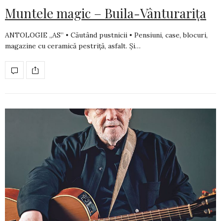
Muntele magic – Buila-Vânturarița
ANTOLOGIE „AS” • Căutând pustnicii • Pensiuni, case, blocuri,
magazine cu ceramică pestriţă, asfalt. Şi…