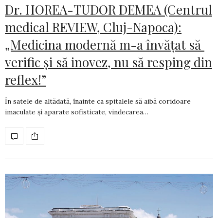
Dr. HOREA-TUDOR DEMEA (Centrul
medical REVIEW, Cluj-Napoca):
„Medicina modernă m-a învățat să
verific și să inovez, nu să resping din
reflex!”
În satele de altădată, înainte ca spitalele să aibă coridoare
imaculate și aparate sofis­ti­cate, vindecarea…