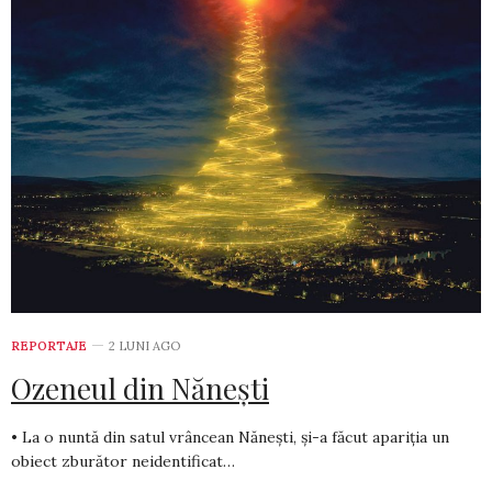
REPORTAJE
2 LUNI AGO
Ozeneul din Nănești
• La o nuntă din satul vrâncean Nănești, și-a făcut apariția un
obiect zburător neidentificat…