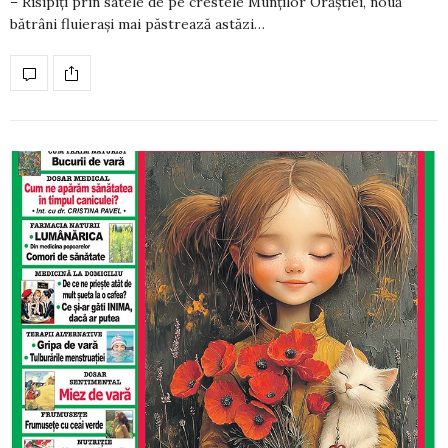
– Risipiţi prin satele de pe crestele Munţilor Orăştiei, nouă
bătrâni fluieraşi mai păstrează astăzi…