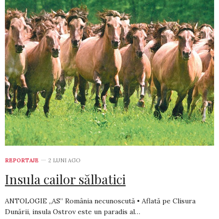
REPORTAJE
2 LUNI AGO
Insula cailor sălbatici
ANTOLOGIE „AS” România necunoscută • Aflată pe Clisura
Dunării, insula Ostrov este un paradis al…