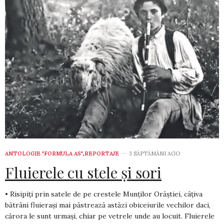
ANTOLOGIE "FORMULA AS"
,
REPORTAJE
3 SĂPTĂMÂNI AGO
Fluierele cu stele și sori
• Risipiți prin satele de pe crestele Munților Orăștiei, câțiva
bătrâni fluierași mai păstrează astăzi obiceiurile vechilor daci,
cărora le sunt urmași, chiar pe vetrele unde au locuit. Fluierele