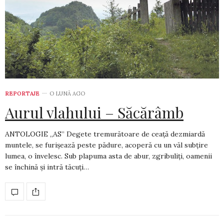
REPORTAJE
O LUNĂ AGO
Aurul vlahului – Săcărâmb
ANTOLOGIE „AS” Degete tremurătoare de ceață dezmiardă
muntele, se furișează peste pădure, acoperă cu un văl subțire
lumea, o învelesc. Sub plapuma asta de abur, zgribuliți, oamenii
se închină și intră tăcuți…