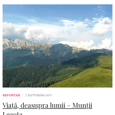
REPORTAJE
2 SĂPTĂMÂNI AGO
Viață, deasupra lumii – Munții
Leaota