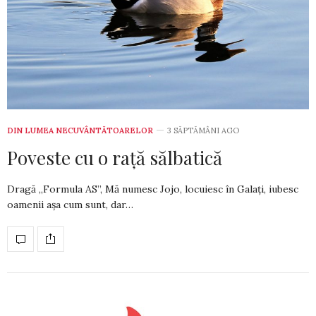
DIN LUMEA NECUVÂNTĂTOARELOR
3 SĂPTĂMÂNI AGO
Poveste cu o rață sălbatică
Dragă „Formula AS”, Mă numesc Jojo, locuiesc în Galați, iubesc
oa­menii așa cum sunt, dar…