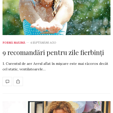
FORMĂ MAXIMĂ
4 SĂPTĂMÂNI AGO
9 recomandări pentru zile fierbinți
1. Curentul de aer Aerul aflat în mișcare este mai răcoros decât
cel static, ventila­toa­rele…