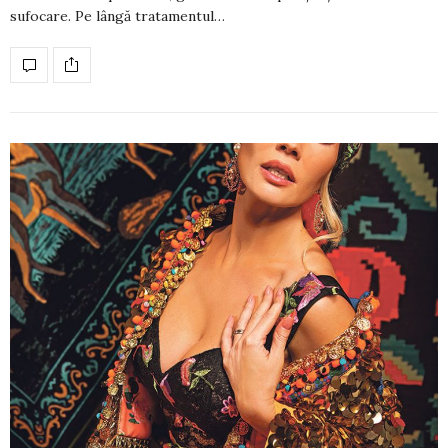
sufocare. Pe lân­gă trata­men­­tul…