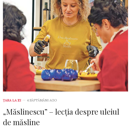
ȚARA LA ZI
4 SĂPTĂMÂNI AGO
„Măslinescu” – lecția despre uleiul
de măsline