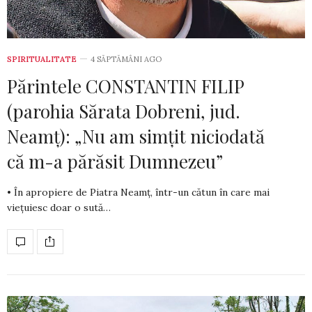
SPIRITUALITATE
4 SĂPTĂMÂNI AGO
Părintele CONSTANTIN FILIP
(parohia Sărata Dobreni, jud.
Neamț): „Nu am simțit niciodată
că m-a părăsit Dumnezeu”
• În apropiere de Piatra Neamț, într-un cătun în care mai
viețuiesc doar o sută…