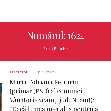
Numărul: 1624
Stela Enache
SPECTATOR
10 IULIE 2024
Maria-Adriana Petrariu
(primar (PSD) al comunei
Vânători-Neamț, jud. Neamț):
“Dacă lumea m-a ales pentru a