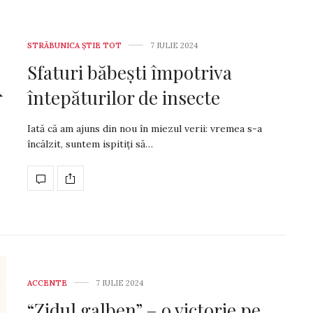
STRĂBUNICA ȘTIE TOT
7 IULIE 2024
Sfaturi băbești împotriva
întepăturilor de insecte
Iată că am ajuns din nou în miezul verii: vremea s-a
încălzit, suntem ispitiți să…
ACCENTE
7 IULIE 2024
“Zidul galben” – o victorie pe