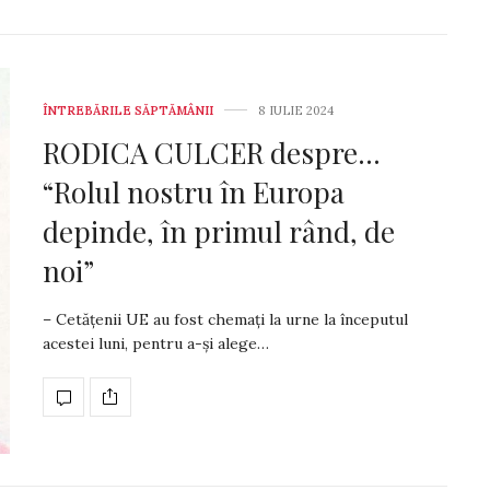
ÎNTREBĂRILE SĂPTĂMÂNII
8 IULIE 2024
RODICA CULCER despre…
“Rolul nostru în Europa
depinde, în primul rând, de
noi”
– Cetățenii UE au fost chemați la urne la înce­pu­tul
acestei luni, pentru a-și alege…