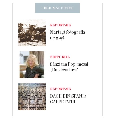
CELE MAI CITITE
REPORTAJE
Marta
și
fotografia
ucigașă
EDITORIAL
Sânziana Pop: mesaj
„Din dosul ușii”
REPORTAJE
DACII DIN SPANIA –
CARPETANII