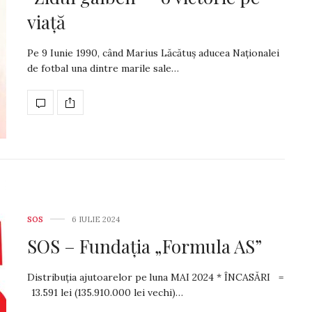
viață
Pe 9 Iunie 1990, când Marius Lăcătuș aducea Naționalei
de fotbal una dintre marile sale…
SOS
6 IULIE 2024
SOS – Fundația „Formula AS”
Distribuția ajutoarelor pe luna MAI 2024 * ÎNCASĂRI =
13.591 lei (135.910.000 lei vechi)…