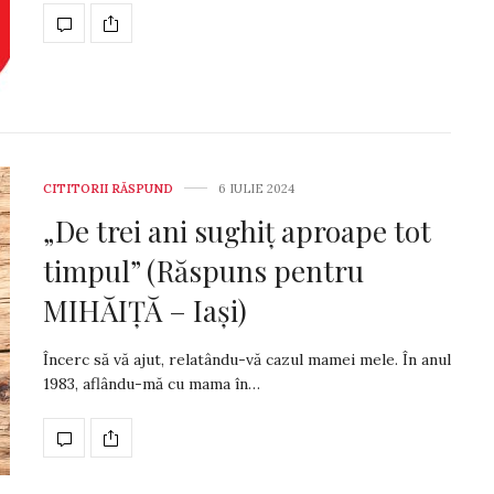
CITITORII RĂSPUND
6 IULIE 2024
„De trei ani sughiț aproape tot
timpul” (Răspuns pentru
MIHĂIȚĂ – Iași)
Încerc să vă ajut, re­la­tân­du-vă cazul mamei mele. În anul
1983, aflân­du-mă cu ma­ma în…