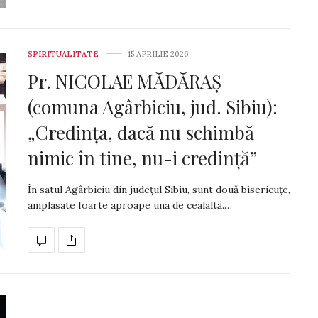
SPIRITUALITATE
15 APRILIE 2026
Pr. NICOLAE MĂDĂRAȘ
(comuna Agârbiciu, jud. Sibiu):
„Credința, dacă nu schimbă
nimic în tine, nu-i credință”
În satul Agârbiciu din județul Sibiu, sunt două bisericuțe,
amplasate foarte aproape una de cealaltă.…