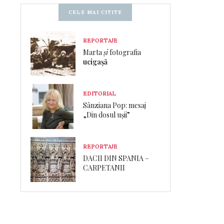
CELE MAI CITITE
REPORTAJE
Marta
și
fotografia
ucigașă
EDITORIAL
Sânziana Pop: mesaj
„Din dosul ușii”
REPORTAJE
DACII DIN SPANIA –
CARPETANII