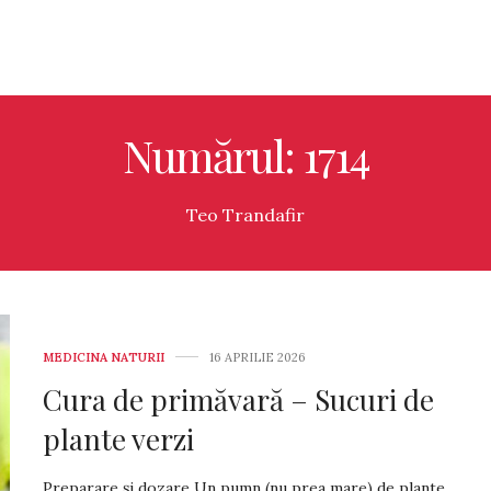
Numărul: 1714
Teo Trandafir
MEDICINA NATURII
16 APRILIE 2026
Cura de primăvară – Sucuri de
plante verzi
Preparare și dozare Un pumn (nu prea mare) de plante