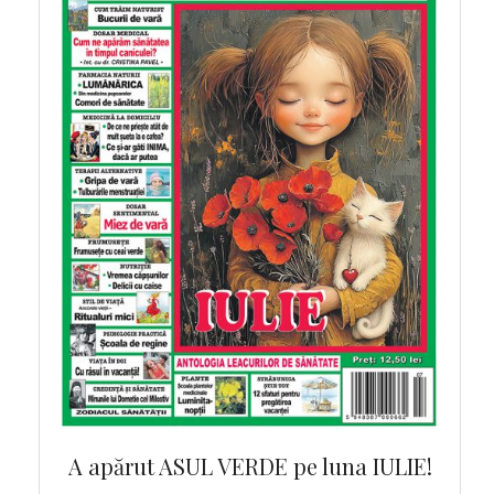
 MAI!
A apărut ASUL VERDE pe luna IULIE!
A ap