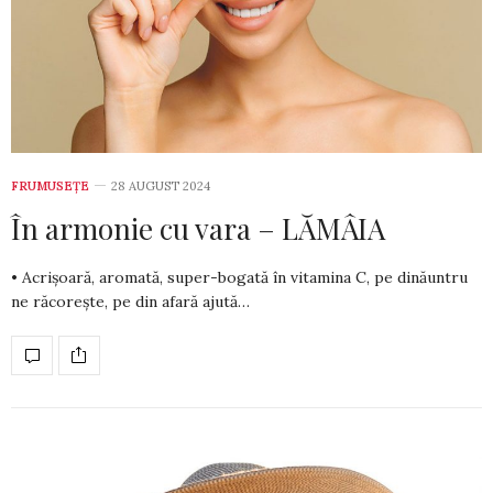
FRUMUSEȚE
28 AUGUST 2024
În armonie cu vara – LĂMÂIA
• Acrișoară, aro­mată, su­per-bogată în vita­mi­na C, pe di­năuntru
ne răco­reș­te, pe din afară aju­tă…