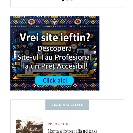
CELE MAI CITITE
REPORTAJE
Marta
și
fotografia
ucigașă