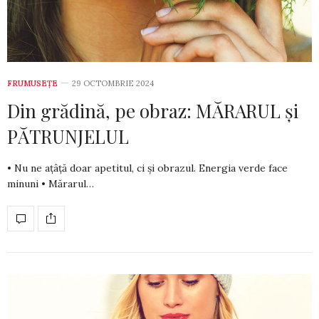
FRUMUSEȚE
29 OCTOMBRIE 2024
Din grădină, pe obraz: MĂRARUL și
PĂTRUNJELUL
• Nu ne ațâță doar ape­ti­tul, ci și obrazul. Energia ver­de face
minuni • Mărarul…