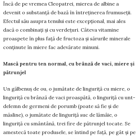
Încă de pe vremea Cleopatrei, mierea de albine a
devenit o sub­stanță de bază în întreținerea frumu­seții.
Efectul său asupra tenului este excepțional, mai ales
dacă o com­binați și cu verdețuri. Câteva vita­mine
proas­pe­te în plus față de fruc­toza și sărurile minerale
conținute în miere fac adevărate mi­nuni.
Mască pentru ten normal, cu brânză de vaci, miere și
pătrunjel
Un gălbenuș de ou, o jumătate de linguriță cu miere, o
linguriță cu brân­ză de vaci proaspătă, o linguriță cu unt­
delemn de germeni de porumb (poate să fie și de
măsline), o jumă­tate de linguriță suc de lămâie, o
linguriță cu smântână, trei fire de pătrunjel tocate. Se
amestecă toate produsele, se întind pe față, pe gât și pe