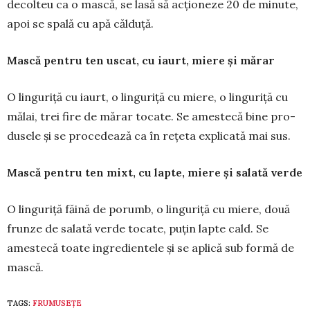
decolteu ca o mască, se lasă să ac­țio­neze 20 de minute,
apoi se spală cu apă călduță.
Mască pentru ten uscat, cu iaurt, miere și mărar
O linguriță cu iaurt, o linguriță cu miere, o linguriță cu
mălai, trei fire de mă­rar tocate. Se amestecă bine pro­
du­sele și se procedează ca în rețeta expli­cată mai sus.
Mască pentru ten mixt, cu lapte, miere și salată verde
O linguriță făină de porumb, o lin­gu­riță cu miere, două
frunze de salată verde tocate, puțin lapte cald. Se
amestecă toa­te ingredientele și se aplică sub formă de
mască.
TAGS:
FRUMUSEȚE