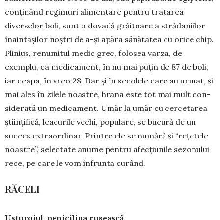
conținând regi­muri ali­mentare pentru tratarea
diverselor boli, sunt o dovadă grăitoare a stră­da­niilor
înaintașilor noștri de a-și apăra sănătatea cu orice chip.
Plinius, renu­mitul medic grec, folosea varza, de
exemplu, ca me­dica­ment, în nu mai puțin de 87 de boli,
iar ceapa, în vreo 28. Dar și în secolele care au urmat, și
mai ales în zilele noastre, hrana este tot mai mult con­
siderată un medicament. Umăr la umăr cu cerce­tarea
știin­ți­fică, leacurile vechi, populare, se bucură de un
succes extraordinar. Printre ele se numără și “rețe­tele
noas­tre”, selec­tate anume pen­tru afec­țiu­ni­le sezonului
rece, pe care le vom înfrun­ta curând.
RĂCELI
Usturoiul, penicilina rusească