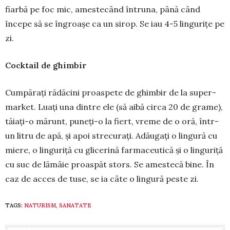
fiar­bă pe foc mic, ames­tecând în­truna, până când
începe să se îngroașe ca un sirop. Se iau 4-5 lingurițe pe
zi.
Cocktail de ghimbir
Cumpărați rădăcini proas­pete de ghimbir de la super­
mar­ket. Luați una dintre ele (să aibă circa 20 de grame),
tăiați-o mărunt, pune­ți-o la fiert, vreme de o oră, într-
un litru de apă, și apoi strecurați. Adău­gați o lingură cu
miere, o linguriță cu gli­cerină farmaceutică și o linguriță
cu suc de lămâie proas­păt stors. Se a­mes­tecă bine. În
caz de acces de tuse, se ia câte o lingură peste zi.
TAGS:
NATURISM
,
SANATATE