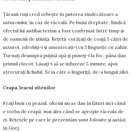
Țăranii ruși cred or­beș­te în puterea vinde­cătoare a
usturoiului, în caz de ră­ceală. Pe bună dreptate, fiind­că
efectul lui antibac­terian a fost confirmat între timp și
de oamenii de știință. Rețetă: curățați de coajă 5 căței de
usturoi, zdrobiți-i și amestecați-i cu 5 lingurițe cu zahăr.
Turnați deasupra puțină apă și puneți-i la foc, până dau
primul clo­cot. Lăsați-i să se infuzeze 5 minute, apoi
strecurați lichidul. Se ia câte o linguriță, de-a lungul zilei.
Ceapa, leacul oltenilor
Frați buni cu prazul, oltenii nu se dau în lături nici când
e vorba de ceapă, mai ales când se apropie răcea­la de
ei. Rețetele pe care le prezentăm sunt folosite și astăzi
în Gorj.