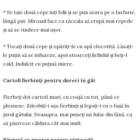
* Se taie două cepe iuți felii și se pun seara pe o farfurie,
lângă pat. Mirosul face ca răceala să erupă mai repede
și să se vindece mai ușor.
* Tocați două cepe și opăriți-le cu apă clocotită. Lăsați-
le puțin să se infuzeze, apoi stoarceți lichidul și beți-l
cald, îndulcit cu puțină miere.
Cartofi fierbinți pentru dureri în gât
Fierbeți doi cartofi mari, cu coa­jă cu tot, până ce
plesnesc. Zdrobi­ți-i așa fierbinți și legați-i cu o fașă în
jurul gâtului. Deasu­pra, mai pu­neți un fular din lână, ca
să păstreze căldura cât mai mult.
Băutură cu muștar pentru răgușeală