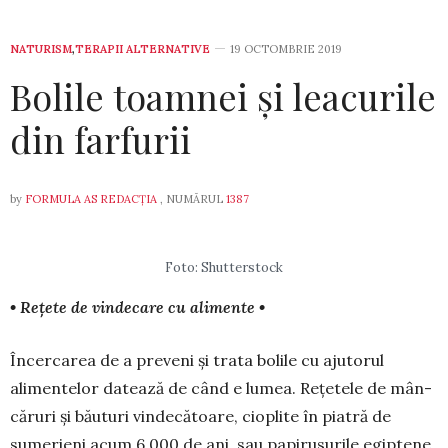
NATURISM
,
TERAPII ALTERNATIVE
19 OCTOMBRIE 2019
Bolile toamnei și leacurile
din farfurii
by
FORMULA AS REDACȚIA
, NUMĂRUL
1387
Foto: Shutterstock
• Rețete de vindecare cu alimente •
Încercarea de a preveni și trata bolile cu aju­torul
alimentelor datează de când e lumea. Re­țe­tele de mân­
căruri și băuturi vin­de­că­toare, cioplite în piatră de
sume­rieni acum 6.000 de ani, sau papiru­su­rile egiptene,