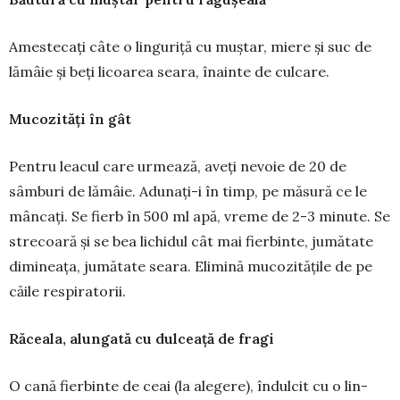
Amestecați câte o lin­gu­riță cu muștar, miere și suc de
lămâie și beți licoarea seara, înainte de culcare.
Mucozități în gât
Pentru leacul care ur­mea­ză, aveți nevoie de 20 de
sâmburi de lă­mâie. Adu­nați-i în timp, pe mă­sură ce le
mân­­cați. Se fierb în 500 ml apă, vre­­me de 2-3 mi­nu­te. Se
strecoară și se bea lichidul cât mai fier­binte, jumătate
dimi­nea­­ța, jumătate seara. Elimină mucozi­tățile de pe
căile respiratorii.
Răceala, alungată cu dulceață de fragi
O cană fierbinte de ceai (la alegere), îndulcit cu o lin­