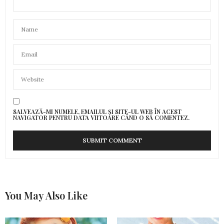
SALVEAZĂ-MI NUMELE, EMAILUL ȘI SITE-UL WEB ÎN ACEST
NAVIGATOR PENTRU DATA VIITOARE CÂND O SĂ COMENTEZ.
You May Also Like