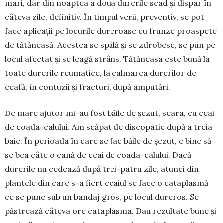
mari, dar din noaptea a doua durerile scad și dispar în
câteva zile, definitiv. În timpul verii, pre­ventiv, se pot
face aplicații pe lo­curile dureroase cu frunze proaspete
de tătăneasă. Acestea se spălă și se zdrobesc, se pun pe
locul afectat și se leagă strâns. Tătăneasa este bu­nă la
toate durerile reumatice, la calmarea durerilor de
ceafă, în con­tuzii și fracturi, după amputări.
De mare ajutor mi-au fost băile de șezut, seara, cu ceai
de coada-calului. Am scăpat de discopatie după a treia
baie. În perioada în care se fac băile de șezut, e bine să
se bea câte o cană de ceai de coada-calului. Dacă
durerile nu cedează după trei-patru zile, atunci din
plantele din care s-a fiert ceaiul se face o cataplasmă
ce se pune sub un ban­daj gros, pe locul dureros. Se
păstrează câteva ore ca­taplas­ma. Dau rezultate bune și