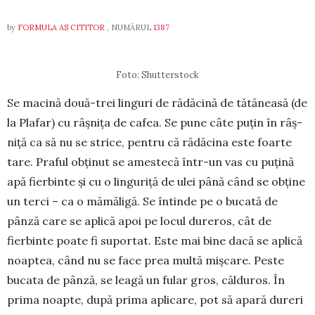
by
FORMULA AS CITITOR
, NUMĂRUL
1387
Foto: Shutterstock
Se macină două-trei linguri de rădăcină de tătăneasă (de
la Plafar) cu râșnița de cafea. Se pune câte puțin în râș­
niță ca să nu se strice, pentru că rădăcina este foarte
tare. Praful obținut se amestecă într-un vas cu puțină
apă fier­binte și cu o linguriță de ulei până când se obține
un terci – ca o mămăligă. Se întinde pe o bucată de
pânză care se aplică apoi pe locul dureros, cât de
fierbinte poate fi supor­tat. Este mai bine dacă se aplică
noaptea, când nu se face prea multă miș­care. Peste
bucata de pânză, se leagă un fular gros, călduros. În
prima noapte, după prima aplicare, pot să apară dureri