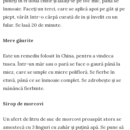
puneți în el două chifle și lăsați-le pe foc mic, până se
înmoaie. Faceți un terci, care se aplică apoi pe gât și pe
piept, vârât într-o cârpă curată de in și învelit cu un
fular. Se lasă 20 de minute.
Mere găurite
Este un remediu folosit în China, pentru a vin­deca
tusea. Într-un măr sau o pară se face o gaură până la
miez, care se umple cu miere polifloră. Se fierbe în
etuvă, până ce se înmoaie complet. Se zdro­bește și se
mănâncă fierbinte.
Sirop de morcovi
Un sfert de litru de suc de morcovi proaspăt stors se
amestecă cu 3 linguri cu zahăr și pu­țină apă. Se pune să