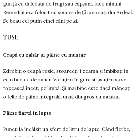
guriță cu dulceață de fragi sau căpșuni, face mi­nuni.
Remediul era folosit cu succes de țăranii sași din Ar­deal.
Se beau cel puțin cinci căni pe zi.
TUSE
Ceapă cu zahăr și pâine cu muștar
Zdrobiți o ceapă roșie, stoarceți-i zea­ma și îmbibați în
ea o bucată de zahăr. Vârâți-o în gură și lăsați-o să se
topească încet, pe limbă. Și mai bine este dacă mâncați
o felie de pâine integrală, unsă din gros cu muștar.
Pâine fiartă în lapte
Puneți la încălzit un sfert de litru de lapte. Când fierbe,