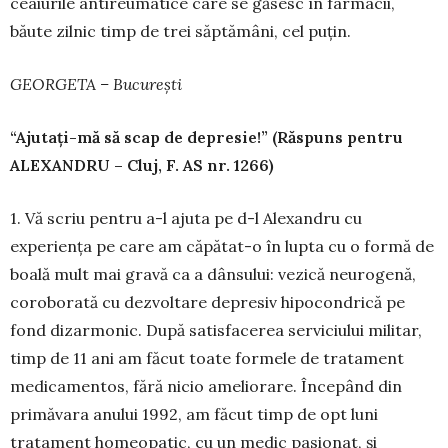
ceaiurile anti­reu­matice care se găsesc în farmacii,
băute zilnic timp de trei săptă­mâni, cel puțin.
GEORGETA – București
“Ajutaţi-mă să scap de depresie!” (Răspuns pentru
ALEXANDRU – Cluj, F. AS nr. 1266)
1. Vă scriu pentru a-l ajuta pe d-l Alexandru cu
experiența pe care am căpătat-o în lupta cu o formă de
boală mult mai gravă ca a dânsului: vezică neurogenă,
coro­bo­rată cu dez­voltare depresiv hipocon­drică pe
fond dizar­monic. După sa­tisface­rea servi­ciu­lui militar,
timp de 11 ani am făcut toate formele de trata­ment
medica­men­tos, fără nicio ame­liorare. Începând din
primăvara anului 1992, am făcut timp de opt luni
tratament homeo­pa­tic, cu un medic pasionat, și