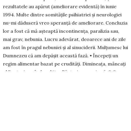
rezultatele au apărut (ame­lio­ra­re evidentă) în iunie
1994. Multe dintre somitățile psi­hia­triei și neurolo­giei
nu-mi dăduseră vreo speranță de ame­lio­rare. Concluzia
lor a fost că mă aș­teaptă incontinența, pa­­ra­lizia sau,
mai grav, nebunia. Lucru adevărat, deoare­ce ani de zile
am fost în pragul nebuniei și al sinuciderii. Mul­­țumesc lui
Dumnezeu că am de­pășit această fază. • Începeți un
regim alimen­tar bazat pe crudități. Dimi­neața, mâncați
obli­ga­toriu grâu încolțit. • Băuturi – numai apă, 6-8 pa­
hare pe zi. • Eli­minați total țigările, alcoolul, cafeaua,
reduceți treptat sarea și me­dica­men­tele. • Mergeți
regulat la un preot (este și doctor, și părinte, și psi­
holog). Dacă sunteți în evidența unui psihiatru, păstrați
totuși legătura cu el, cel puțin for­mal. Vă sfătuiesc să vă
înarmați cu răb­dare, voință și cre­dință mare. Aveți toată
viața înainte. Vă rog din suflet să nu faceți vreun gest