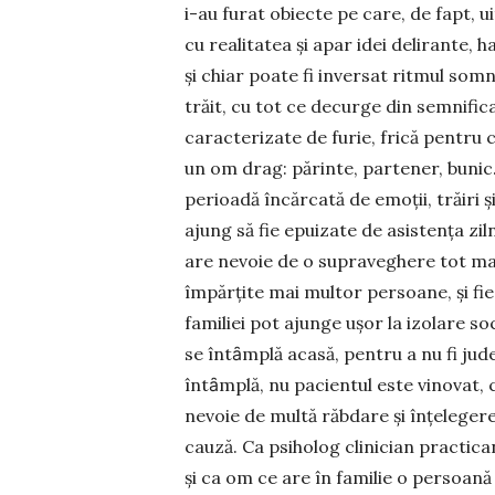
i-au furat obiecte pe care, de fapt, 
cu realitatea și apar idei delirante, ha
și chiar poate fi in­versat ritmul so
trăit, cu tot ce decurge din semni­fi­
caracterizate de furie, frică pentru 
un om drag: părinte, partener, bunic.
perioadă încăr­cată de emoţii, trăiri ș
ajung să fie epuizate de asis­tenţa zil
are nevoie de o supra­veghere tot mai
îm­părţite mai mul­tor persoane, și fi
familiei pot ajunge ușor la izolare so
se întȃmplă acasă, pentru a nu fi jud
întȃmplă, nu pacientul este vino­vat, c
nevoie de multă răbdare și înţelegere
cau­ză. Ca psiho­log clinician practica
și ca om ce are în familie o persoan