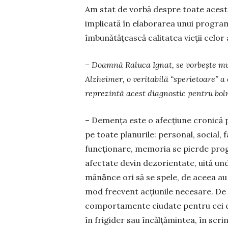
Am stat de vorbă despre toate acestea
implicată în elaborarea unui program
îmbunătăţească calitatea vieţii celor 
– Doamnă Raluca Ignat, se vorbește mul
Alzheimer, o veritabilă “sperietoare” a
repre­zintă acest diagnostic pentru bol
– Demenţa este o afecţiune cronică pr
pe toate planurile: personal, social, f
funcţionare, memoria se pierde prog
afectate devin dezorientate, uită unde
mănȃnce ori să se spele, de aceea au
mod frec­vent acţiunile necesare. D
comportamente ciudate pentru cei din
în frigider sau încălţămintea, în scrin