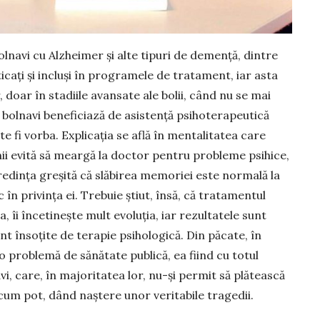
lnavi cu Alzheimer şi alte tipuri de demenţă, dintre
icaţi şi incluşi în programele de tratament, iar asta
, doar în stadiile avan­sate ale bolii, când nu se mai
i bolnavi beneficiază de asis­tenţă psiho­terapeutică
te fi vorba. Explicaţia se află în mentali­tatea care
nii evită să meargă la doctor pentru pro­bleme psihice,
 credinţa greşită că slăbirea memoriei este normală la
în pri­vinţa ei. Trebuie ştiut, însă, că tratamentul
îi înce­ti­neşte mult evoluţia, iar re­zul­tatele sunt
 însoţite de terapie psihologică. Din pă­cate, în
 problemă de sănătate publică, ea fiind cu totul
avi, care, în majoritatea lor, nu-şi permit să plă­tească
 cum pot, dând naștere unor veritabile tragedii.