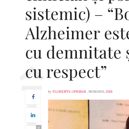
sistemic) – “B
Alzheimer est
cu demnitate ș
cu respect”
by
FLORENTA OPRISAN
, NUMĂRUL
1388
0