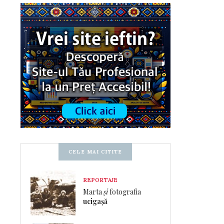
CELE MAI CITITE
REPORTAJE
Marta
și
fotografia
ucigașă