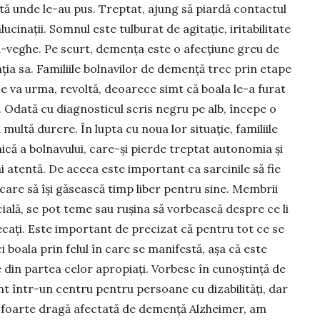
uită unde le-au pus. Treptat, ajung să piardă contactul
lucinaţii. Somnul este tul­bu­rat de agitaţie, iritabilitate
mn-veghe. Pe scurt, demenţa este o afec­țiune greu de
caţia sa. Familiile bolnavilor de demență trec prin etape
ce va ur­ma, revoltă, deoarece simt că boala le-a furat
 Odată cu diag­nosticul scris negru pe alb, începe o
i multă durere. În lupta cu noua lor situaţie, familiile
nică a bolnavului, care-şi pierde treptat auto­no­mia şi
 atentă. De aceea este important ca sarci­nile să fie
ecare să își gă­sească timp liber pentru sine. Membrii
cială, se pot teme sau rușina să vor­bească despre ce li
ecaţi. Este important de precizat că pentru tot ce se
i boa­la prin felul în care se mani­festă, așa că este
 din partea celor apropiaţi. Vorbesc în cunoștință de
nt într-un centru pentru persoa­ne cu diza­bilităţi, dar
ă foarte dragă afectată de de­menţă Alzhei­mer, am