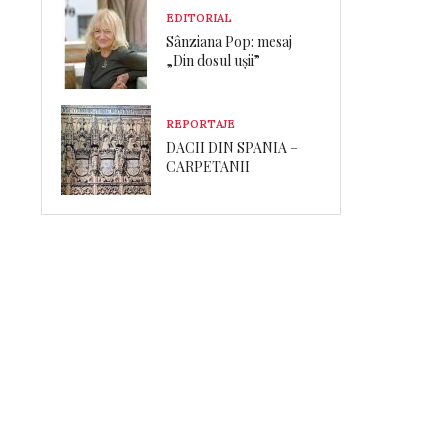
EDITORIAL
Sânziana Pop: mesaj
„Din dosul ușii”
REPORTAJE
DACII DIN SPANIA –
CARPETANII