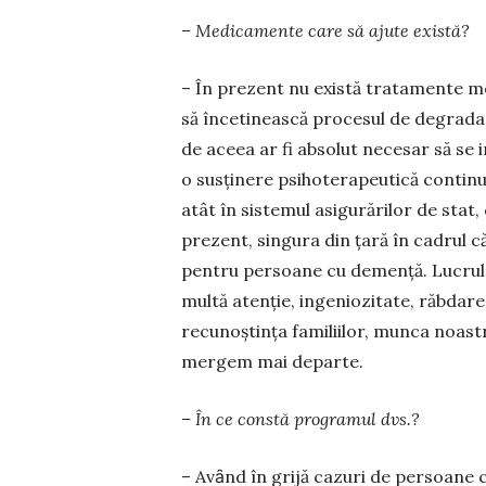
– Medicamente care să ajute există?
– În prezent nu există tratamente me
să înce­tinească procesul de degradar
de aceea ar fi absolut necesar să se 
o susţinere psihotera­peutică continu
atât în sistemul asigurărilor de stat, 
prezent, singura din ţară în cadrul 
pentru persoane cu demenţă. Lucrul c
multă atenţie, ingenio­zitate, răbdar
recunoștinţa familiilor, munca noastr
mergem mai departe.
– În ce constă programul dvs.?
– Avȃnd în grijă cazuri de per­soane