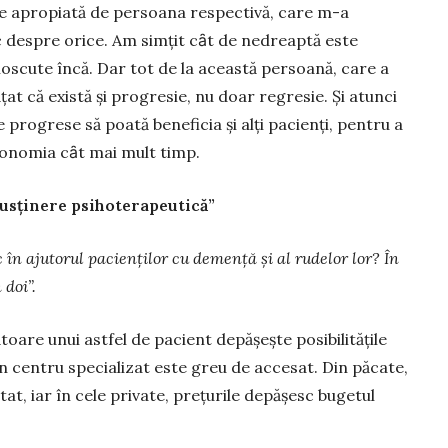
te apro­piată de persoana respectivă, care m-a
 despre orice. Am simţit cȃt de nedreaptă este
oscute încă. Dar tot de la această persoa­nă, care a
ăţat că există și progresie, nu doar regresie. Și atunci
progrese să poată beneficia și alţi pacienţi, pentru a
uto­nomia cȃt mai mult timp.
susținere psihoterapeutică”
n aju­torul pacienţilor cu demenţă şi al rudelor lor? În
 doi”.
toare unui astfel de pacient depășește posibilităţile
-un centru spe­cializat este greu de accesat. Din păcate,
tat, iar în cele private, preţurile de­pășesc bugetul