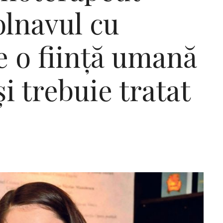
olnavul cu
e o ființă umană
i trebuie tratat