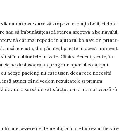
dicamen­toase care să stopeze evoluţia bolii, ci doar
e sau să îmbunătă­ţească starea afectivă a bolnavului,
intervină cât mai repede în ajutorul bolnavilor, printr-
ă. Însă aceasta, din păcate, lipseşte în acest moment,
cât şi în cabinetele private. Clinica Serenity este, în
căreia se desfășoară un program special conceput
u acești pacienţi nu este ușor, deoarece necesită
e, însă atunci cȃnd vedem rezultatele și primim
ă devine o sursă de satisfacţie, care ne motivează să
 cu forme severe de demenţă, cu care lucrez în fiecare