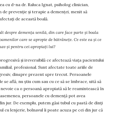
 cu d-na dr. Raluca Ignat, psiholog clinician,
 de prevenţie şi terapie a demenţei, menit să
afectaţi de această boală.
t despre demenţa senilă, din care face parte și boala
 oamenilor care se apropie de bătrânețe. Ce este ea şi ce
nav şi pentru cei apropiaţi lui?
ogresivă și ireversibilă ce afectează viaţa pacientului
amilial, profesional. Sunt afectate toate ariile de
resiv, dinspre prezent spre trecut. Persoanele
 se află, nu ştiu cum sau cu ce să se îmbrace, uită să
 nevoie ca o persoană apropiată să le reamintească în
e asemenea, persoanele cu demenţă pot avea
 jur. De exemplu, putem găsi tubul cu pastă de dinţi
ul cu lenjerie, bolnavul îi poate acuza pe cei din jur că