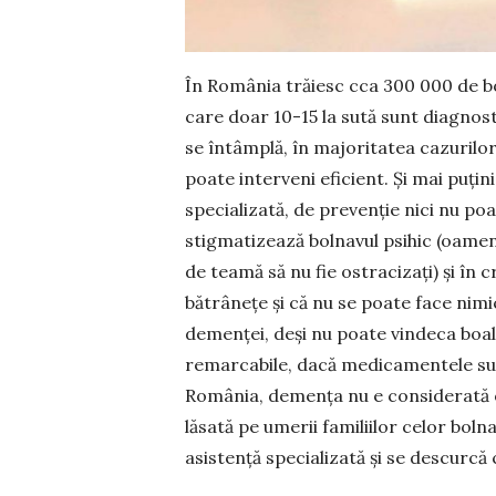
În România trăiesc cca 300 000 de bo
care doar 10-15 la sută sunt diagnost
se în­tâm­plă, în majoritatea cazurilor
poate interveni eficient. Şi mai puţin
specializată, de pre­venţie nici nu poa
stigmatizează bol­na­vul psihic (oame
de teamă să nu fie ostracizaţi) şi în
bătrâneţe şi că nu se poate face nimic 
demenței, deşi nu poate vindeca boa­la, 
remarcabile, dacă medicamentele sunt
România, de­menţa nu e considerată o
lăsată pe umerii familiilor celor bol­n
asistenţă specializată şi se descurcă