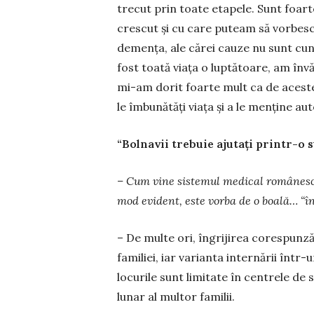
trecut prin toate etapele. Sunt foar
crescut și cu care puteam să vorbesc
demenţa, ale cărei cauze nu sunt cun
fost toată viaţa o luptă­toare, am înv
mi-am dorit foarte mult ca de aceste 
le îmbună­tăţi viaţa și a le menţine a
“Bolnavii trebuie ajutați printr-o 
– Cum vine sistemul medical românesc î
mod evident, este vorba de o boală… “în
– De multe ori, îngrijirea corespunză
familiei, iar varianta internării într
locurile sunt limitate în centrele de s
lunar al multor familii.