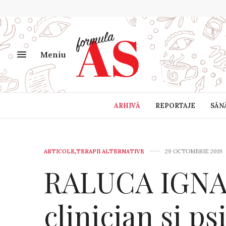
Meniu
ARHIVĂ
REPORTAJE
SĂN
ARTICOLE
,
TERAPII ALTERNATIVE
29 OCTOMBRIE 2019
RALUCA IGNAT
clinician și p